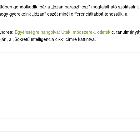
kettőben gondolkodik, bár a „józan paraszti ész” megtalálható szólásaink
hogy gyerekeink „józan” eszét minél differenciáltabbá tehessük, a
 Andrea:
Egyéniségre hangolva: Utak, módszerek, ötletek
c. tanulmányát
, a „Sokrétű intelligencia cikk” címre kattintva.