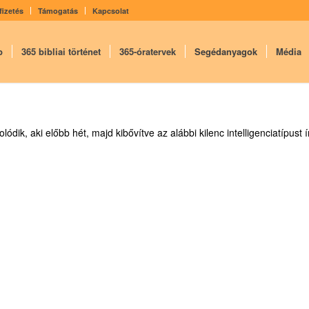
fizetés
Támogatás
Kapcsolat
p
365 bibliai történet
365-óratervek
Segédanyagok
Média
dik, aki előbb hét, majd kibővítve az alábbi kilenc intelligenciatípust í