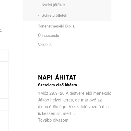
Nyelvi játékok
Sokrétű ötletek
Történetmesélő Biblia
,
Ünnepsoroló
Vakáció
NAPI ÁHITAT
Szerelem első látásra
1Móz 29,9–20 A testvére elől menekülő
Jákób helyet keres, de már övé az
áldás öröksége. Visszafelé vezető útja
is készen áll, mert...
Tovább olvasom