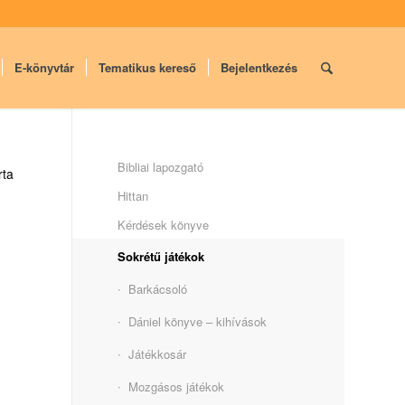
E-könyvtár
Tematikus kereső
Bejelentkezés
Bibliai lapozgató
rta
Hittan
Kérdések könyve
Sokrétű játékok
Barkácsoló
Dániel könyve – kihívások
Játékkosár
Mozgásos játékok