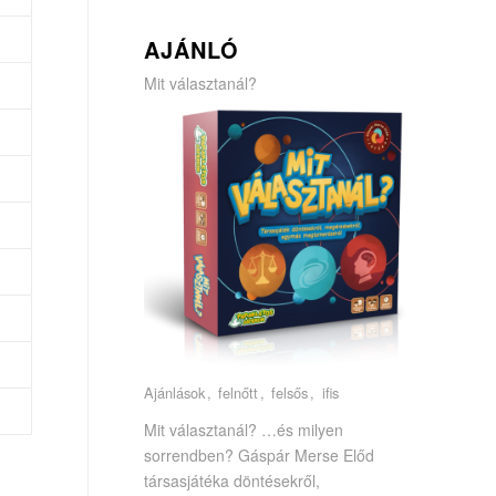
AJÁNLÓ
Mit választanál?
Ajánlások
felnőtt
felsős
ifis
Mit választanál? …és milyen
sorrendben? Gáspár Merse Előd
társasjátéka döntésekről,