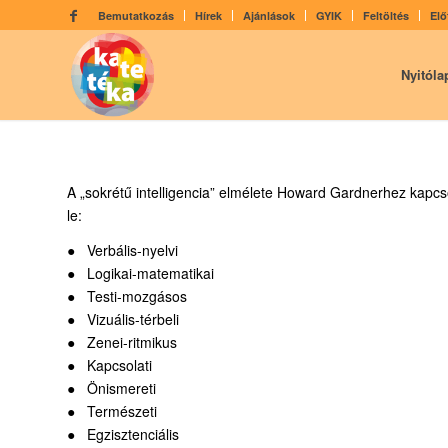
Bemutatkozás
Hírek
Ajánlások
GYIK
Feltöltés
Elő
Nyitóla
A „sokrétű intelligencia” elmélete Howard Gardnerhez kapcsoló
le:
● Verbális-nyelvi
● Logikai-matematikai
● Testi-mozgásos
● Vizuális-térbeli
● Zenei-ritmikus
● Kapcsolati
● Önismereti
● Természeti
● Egzisztenciális