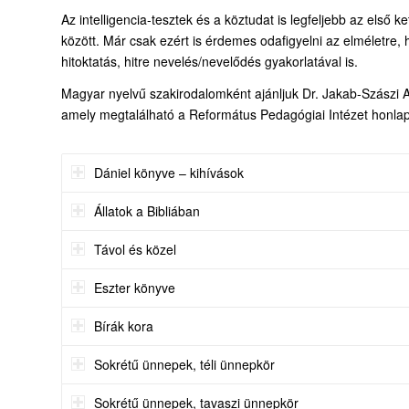
Az intelligencia-tesztek és a köztudat is legfeljebb az első 
között. Már csak ezért is érdemes odafigyelni az elméletre, 
hitoktatás, hitre nevelés/nevelődés gyakorlatával is.
Magyar nyelvű szakirodalomként ajánljuk Dr. Jakab-Szászi
amely megtalálható a Református Pedagógiai Intézet honlapján
Dániel könyve – kihívások
Állatok a Bibliában
Távol és közel
Eszter könyve
Bírák kora
Sokrétű ünnepek, téli ünnepkör
Sokrétű ünnepek, tavaszi ünnepkör