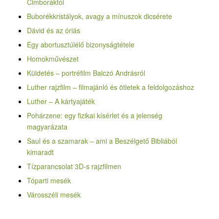
Cimboráktól
Buborékkristályok, avagy a mínuszok dicsérete
Dávid és az óriás
Egy abortusztúlélő bizonyságtétele
Homokművészet
Küldetés – portréfilm Balczó Andrásról
Luther rajzfilm – filmajánló és ötletek a feldolgozáshoz
Luther – A kártyajáték
Pohárzene: egy fizikai kísérlet és a jelenség
magyarázata
Saul és a szamarak – ami a Beszélgető Bibliából
kimaradt
Tízparancsolat 3D-s rajzfilmen
Tóparti mesék
Városszéli mesék