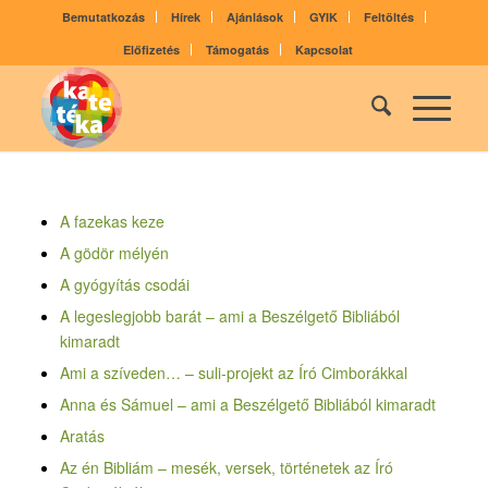
Bemutatkozás
Hírek
Ajánlások
GYIK
Feltöltés
Előfizetés
Támogatás
Kapcsolat
A fazekas keze
A gödör mélyén
A gyógyítás csodái
A legeslegjobb barát – ami a Beszélgető Bibliából
kimaradt
Ami a szíveden… – suli-projekt az Író Cimborákkal
Anna és Sámuel – ami a Beszélgető Bibliából kimaradt
Aratás
Az én Bibliám – mesék, versek, történetek az Író