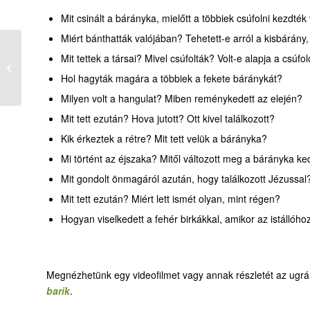
Mit csinált a bárányka, mielőtt a többiek csúfolni kezdték
Miért bánthatták valójában? Tehetett-e arról a kisbárány
Mit tettek a társai? Mivel csúfolták? Volt-e alapja a csúf
17-1. Ökörke, szamárka
Hol hagyták magára a többiek a fekete báránykát?
Milyen volt a hangulat? Miben reménykedett az elején?
Mit tett ezután? Hova jutott? Ott kivel találkozott?
Kik érkeztek a rétre? Mit tett velük a bárányka?
Mi történt az éjszaka? Mitől változott meg a bárányka k
Mit gondolt önmagáról azután, hogy találkozott Jézussal
Mit tett ezután? Miért lett ismét olyan, mint régen?
Hogyan viselkedett a fehér birkákkal, amikor az istállóho
Megnézhetünk egy videofilmet vagy annak részletét az ugrá
barik
.