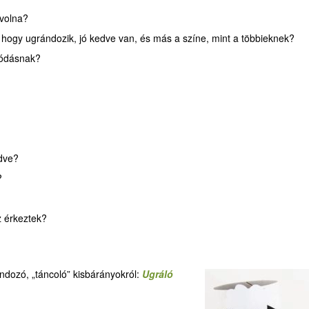
 volna?
, hogy ugrándozik, jó kedve van, és más a színe, mint a többieknek?
olódásnak?
edve?
?
z érkeztek?
ndozó, „táncoló” kisbárányokról:
Ugráló