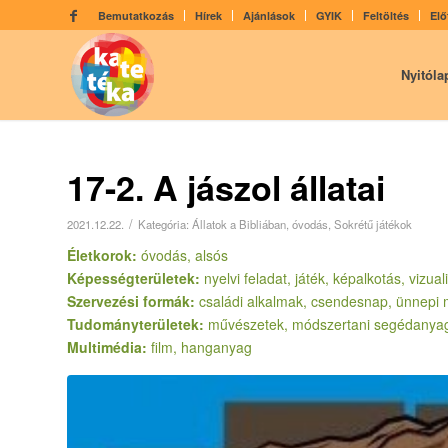
Bemutatkozás
Hírek
Ajánlások
GYIK
Feltöltés
Elő
Nyitóla
17-2. A jászol állatai
/
2021.12.22.
Kategória:
Állatok a Bibliában
,
óvodás
,
Sokrétű játékok
Életkorok:
óvodás, alsós
Képességterületek:
nyelvi feladat, játék, képalkotás, vizu
Szervezési formák:
családi alkalmak, csendesnap, ünnepi
Tudományterületek:
művészetek, módszertani segédanya
Multimédia:
film, hanganyag