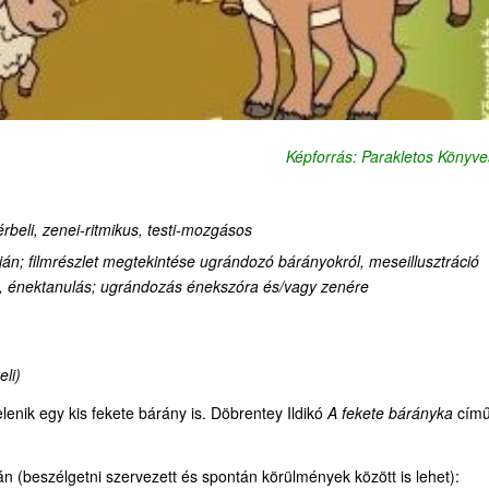
Képforrás: Parakletos Könyv
rbeli, z
enei-ritmikus, testi-mozgásos
án; filmrészlet megtekintése ugrándozó bárányokról, meseillusztráció
sa, énektanulás; ugrándozás énekszóra és/vagy zenére
eli)
enik egy kis fekete bárány is. Döbrentey Ildikó
A fekete bárányka
cím
n (beszélgetni szervezett és spontán körülmények között is lehet):