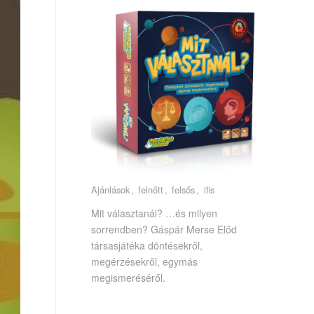
Ajánlások
felnőtt
felsős
ifis
Mit választanál? …és milyen
sorrendben? Gáspár Merse Előd
társasjátéka döntésekről,
megérzésekről, egymás
megismeréséről.