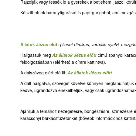
Rajzolják vagy fessék le a gyerekek a betlehemi jászol körüli 
Készíthetnek bárányfigurákat is papírgurigából, ami mozgáso
Állatok Jézus előtt
(Zenei-ritmikus, verbális-nyelvi, mozgá
Hallgassuk meg
Az állatok Jézus
előtt
című spanyol karács
feldolgozásában (elérhető a címre kattintva).
A dalszöveg elérhető itt:
Az állatok Jézus előtt
A dalt hallgatva, szöveget követve könnyen megtanulhatjuk
kedve, ugrándozva énekelhetjük, vagy csak ugrándozhatnak
Ajánljuk a témához nézegetésre, böngészésre, színezésre 
karácsonyi barkácsfüzetünket (bővebb információhoz kattint