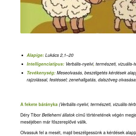
Alapige:
Lukács 2,1–20
Intelligenciatípus:
Verbális-nyelvi
,
természeti, vizuális-té
Tevékenység:
Meseolvasás, beszélgetés kérdések alapj
rajzolással, festéssel; zenehallgatás, dalszöveg olvasá
A fekete bárányka
(Verbális-nyelvi, természeti, vizuális-térb
Déry Tibor
Betlehemi állatok
című történetének végén megjel
meséjében már főszereplővé válik.
Olvassuk fel a mesét, majd beszélgessünk a kérdések alapjá