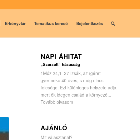
E-könyvtár
Tematikus kereső
Bejelentkezés
NAPI ÁHITAT
„Szerzett” házasság
1Móz 24,1–27 Izsák, az ígéret
gyermeke 40 éves, s még nincs
felesége. Ezt különleges helyzete adja,
mert ők idegen család a környező...
Tovább olvasom
AJÁNLÓ
Mit választanál?