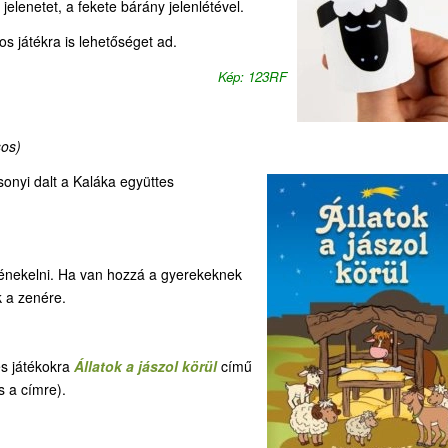
jelenetet, a fekete bárány jelenlétével.
s játékra is lehetőséget ad.
Kép: 123RF
sos)
onyi dalt a Kaláka együttes
 énekelni. Ha van hozzá a gyerekeknek
 a zenére.
és játékokra
Állatok a jászol körül
című
s a címre).