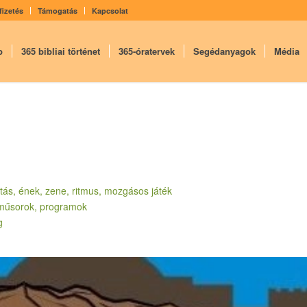
fizetés
Támogatás
Kapcsolat
p
365 bibliai történet
365-óratervek
Segédanyagok
Média
alitás, ének, zene, ritmus, mozgásos játék
 műsorok, programok
g