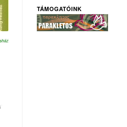
TÁMOGATÓINK
esház
ű