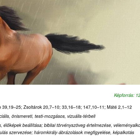
Képforrás: 
b 39,19–25; Zsoltárok 20,7–10; 33,16–18; 147,10–11; Máté 2,1–12
ciális, önismereti,
testi-mozgásos, vizuális-térbeli
s, élőképek beállítása; bibliai törvényszöveg értelmezése, véleményalko
rándulás szervezése; háromkirály-ábrázolások megfigyelése, képalkotás