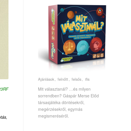
Ajánlások
felnőtt
felsős
ifis
123RF
Mit választanál? …és milyen
sorrendben? Gáspár Merse Előd
társasjátéka döntésekről,
megérzésekről, egymás
megismeréséről.
tás,