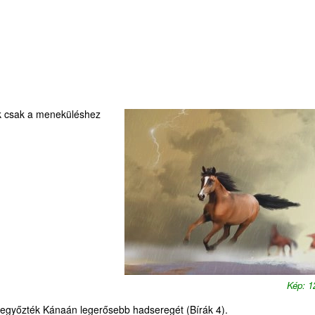
ük csak a meneküléshez
Kép: 
 legyőzték Kánaán legerősebb hadseregét (Bírák 4).