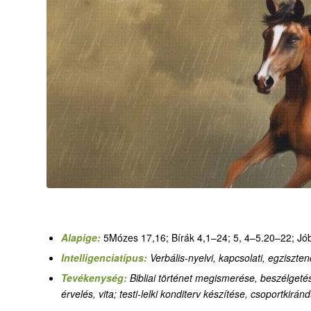
Alapige:
5Mózes 17,16; Bírák 4,1–24; 5, 4–5.20–22; Jó
Intelligenciatípus:
Verbális-nyelvi, kapcsolati, egziszten
Tevékenység:
Bibliai történet megismerése, beszélgeté
érvelés, vita; testi-lelki konditerv készítése, csoportki