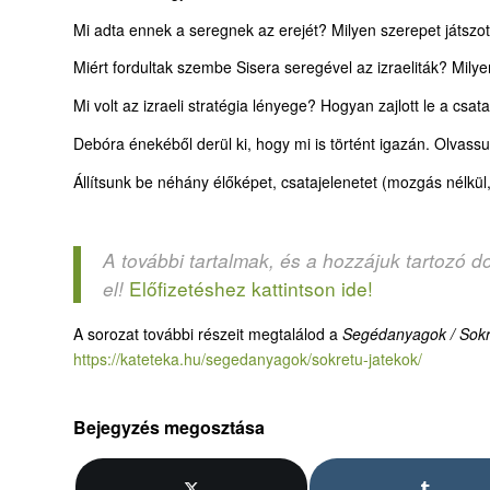
Mi adta ennek a seregnek az erejét? Milyen szerepet játszo
Miért fordultak szembe Sisera seregével az izraeliták? Milye
Mi volt az izraeli stratégia lényege? Hogyan zajlott le a c
Debóra énekéből derül ki, hogy mi is történt igazán. Olvassuk
Állítsunk be néhány élőképet, csatajelenetet (mozgás nélkü
A további tartalmak, és a hozzájuk tartozó d
Előfizetéshez kattintson ide!
el!
A sorozat további részeit megtalálod a
Segédanyagok / Sokrét
https://kateteka.hu/segedanyagok/sokretu-jatekok/
Bejegyzés megosztása