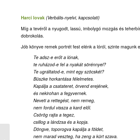
Harci lovak
(Verbális-nyelvi, kapcsolati)
Míg a tevéről a nyugodt, lassú, imbolygó mozgás és teherbírá
dobrokolás.
Jób könyve remek portrét fest elénk a lóról, szinte magunk el
Te adsz-e erőt a lónak,
te ruházod-e fel a nyakát sörénnyel?
Te ugráltatod-e, mint egy szöcskét?
Büszke horkantása félelmetes.
Kapálja a csatateret, örvend erejének,
és nekirohan a fegyvernek.
Neveti a rettegést, nem remeg,
nem fordul vissza a kard elől.
Csörög rajta a tegez,
csillog a lándzsa és a kopja.
Döngve, toporogva kapálja a földet,
nem marad veszteg, ha zeng a kürt szava.
19-2. Teveképek,