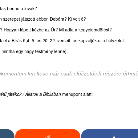
ttak benne a lovak?
n szerepet játszott ebben Debóra? Ki volt ő?
sata? Hogyan lépett közbe az Úr? Mi adta a kegyelemdöfést?
 el a Bírák 5,4–5. és 20–22. verseit, és képzeljük el a helyzetet.
l, mintha egy nagy festmény lenne).
okumentum letöltése már csak előfizetőink részére érhet
ű játékok / Állatok a Bibliában
menüpont alatt: