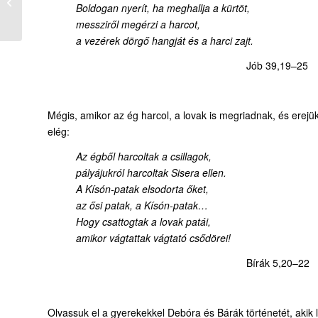
Boldogan nyerít, ha meghallja a kürtöt,
tevehangok
messziről megérzi a harcot,
a vezérek dörgő hangját és a harci zajt.
Jób 39,19–25
Mégis, amikor az ég harcol, a lovak is megriadnak, és erej
elég:
Az égből harcoltak a csillagok,
pályájukról harcoltak Sisera ellen.
A Kísón-patak elsodorta őket,
az ősi patak, a Kísón-patak…
Hogy csattogtak a lovak patái,
amikor vágtattak vágtató csődörei!
Bírák 5,20–22
Olvassuk el a gyerekekkel Debóra és Bárák történetét, akik