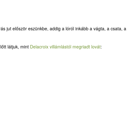
s jut először eszünkbe, addig a lóról inkább a vágta, a csata, a
őtt látjuk, mint
Delacroix villámlástól megriadt lovát
: