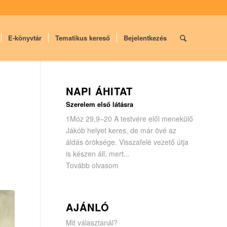
E-könyvtár
Tematikus kereső
Bejelentkezés
NAPI ÁHITAT
Szerelem első látásra
1Móz 29,9–20 A testvére elől menekülő
Jákób helyet keres, de már övé az
áldás öröksége. Visszafelé vezető útja
is készen áll, mert...
Tovább olvasom
AJÁNLÓ
Mit választanál?