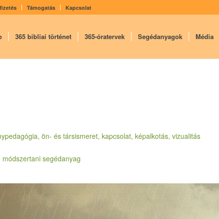
fizetés
Támogatás
Kapcsolat
p
365 bibliai történet
365-óratervek
Segédanyagok
Média
nypedagógia, ön- és társismeret, kapcsolat, képalkotás, vizualitás
k, módszertani segédanyag