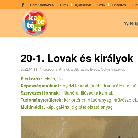
Bemutatkozás
Hírek
Ajánlások
GYIK
Feltöltés
Elő
Nyitóla
20-1. Lovak és királyok
/
2022.01.11.
Kategória:
Állatok a Bibliában
,
felsős
,
Sokrétű játékok
Életkorok:
felsős, ifis
Képességterületek:
nyelvi feladat, játék, drámajáték, élmé
Szervezési formák:
hittanóra, ifjúsági alkalmak
Tudományterületek:
kortörténet, háttéranyag, művészete
Multimédia:
kép, galéria, digitális oktató anyag