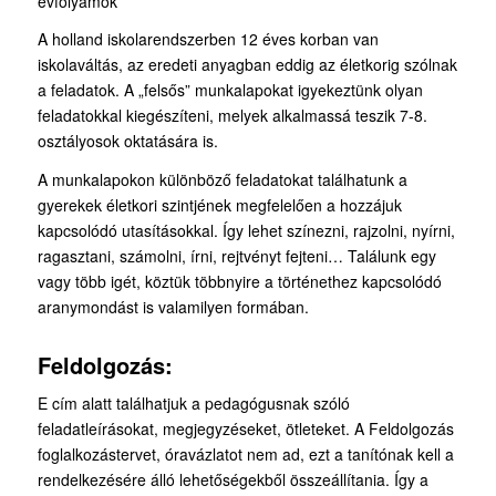
évfolyamok
A holland iskolarendszerben 12 éves korban van
iskolaváltás, az eredeti anyagban eddig az életkorig szólnak
a feladatok. A „felsős” munkalapokat igyekeztünk olyan
feladatokkal kiegészíteni, melyek alkalmassá teszik 7-8.
osztályosok oktatására is.
A munkalapokon különböző feladatokat találhatunk a
gyerekek életkori szintjének megfelelően a hozzájuk
kapcsolódó utasításokkal. Így lehet színezni, rajzolni, nyírni,
ragasztani, számolni, írni, rejtvényt fejteni… Találunk egy
vagy több igét, köztük többnyire a történethez kapcsolódó
aranymondást is valamilyen formában.
Feldolgozás:
E cím alatt találhatjuk a pedagógusnak szóló
feladatleírásokat, megjegyzéseket, ötleteket. A Feldolgozás
foglalkozástervet, óravázlatot nem ad, ezt a tanítónak kell a
rendelkezésére álló lehetőségekből összeállítania. Így a