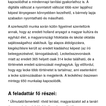
kapcsolódhat a mindennapi tanítási gyakorlathoz is. A
digitális változat a nyomtatott változat több ezer lapjához
képest lényegesen könnyebben kezelhető, s bármely lapja
szabadon nyomtatható és másolható.
A szerkesztői munka során külön figyelmet szenteltünk
annak, hogy az eredeti holland anyagot a magyar kultúra és
egyházi élet, a magyarországi hitoktatás és iskolai oktatás
sajátosságaihoz alakítsuk. Így alapos átdolgozásra,
kiegészítésre került az eredeti kiadáshoz képest (az író
beleegyezésével, támogatásával). Leckeösszevonások
miatt az eredeti 365 helyett csak 314 lecke található, de a
történetek eredeti számozását meghagytuk. Így előfordul,
hogy egy lecke több történetet is tartalmaz, ami esetenként
a lecke számozásában is megjelenik. A leckékhez összesen
mintegy 650 munkalap kapcsolódik.
A feladattár fő részei:
*
Útmutató/Ismertető:
rövid leírást, magyarázatot ad a tanári