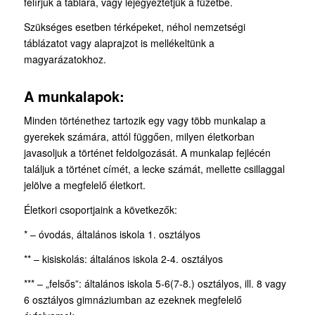
felírjuk a táblára, vagy lejegyeztetjük a füzetbe.
Szükséges esetben térképeket, néhol nemzetségi
táblázatot vagy alaprajzot is mellékeltünk a
magyarázatokhoz.
A munkalapok:
Minden történethez tartozik egy vagy több munkalap a
gyerekek számára, attól függően, milyen életkorban
javasoljuk a történet feldolgozását. A munkalap fejlécén
találjuk a történet címét, a lecke számát, mellette csillaggal
jelölve a megfelelő életkort.
Életkori csoportjaink a következők:
* – óvodás, általános iskola 1. osztályos
** – kisiskolás: általános iskola 2-4. osztályos
*** – „felsős”: általános iskola 5-6(7-8.) osztályos, ill. 8 vagy
6 osztályos gimnáziumban az ezeknek megfelelő