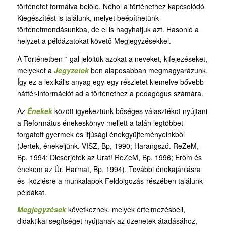
történetet formálva belőle. Néhol a történethez kapcsolódó
Kiegészítést is találunk, melyet beépíthetünk
történetmondásunkba, de el is hagyhatjuk azt. Hasonló a
helyzet a példázatokat követő Megjegyzésekkel.
A Történetben *-gal jelöltük azokat a neveket, kifejezéseket,
melyeket a
Jegyzetek
ben alaposabban megmagyarázunk.
Így ez a lexikális anyag egy-egy részletet kiemelve bővebb
háttér-információt ad a történethez a pedagógus számára.
Az
Énekek
között igyekeztünk bőséges választékot nyújtani
a Református énekeskönyv mellett a talán legtöbbet
forgatott gyermek és ifjúsági énekgyűjteményeinkből
(Jertek, énekeljünk. VISZ, Bp, 1990; Harangszó. ReZeM,
Bp, 1994; Dicsérjétek az Urat! ReZeM, Bp, 1996; Erőm és
énekem az Úr. Harmat, Bp, 1994). További énekajánlásra
és -közlésre a munkalapok Feldolgozás-részében találunk
példákat.
Megjegyzések
következnek, melyek értelmezésbeli,
didaktikai segítséget nyújtanak az üzenetek átadásához,