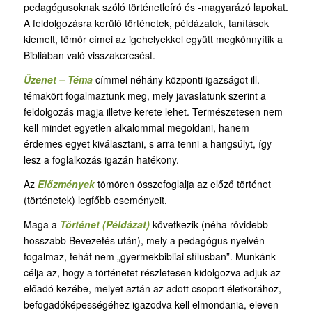
pedagógusoknak szóló történetleíró és -magyarázó lapokat.
A feldolgozásra kerülő történetek, példázatok, tanítások
kiemelt, tömör címei az igehelyekkel együtt megkönnyítik a
Bibliában való visszakeresést.
Üzenet – Téma
címmel néhány központi igazságot ill.
témakört fogalmaztunk meg, mely javaslatunk szerint a
feldolgozás magja illetve kerete lehet. Természetesen nem
kell mindet egyetlen alkalommal megoldani, hanem
érdemes egyet kiválasztani, s arra tenni a hangsúlyt, így
lesz a foglalkozás igazán hatékony.
Az
Előzmények
tömören összefoglalja az előző történet
(történetek) legfőbb eseményeit.
Maga a
Történet (Példázat)
következik (néha rövidebb-
hosszabb Bevezetés után), mely a pedagógus nyelvén
fogalmaz, tehát nem „gyermekbibliai stílusban”. Munkánk
célja az, hogy a történetet részletesen kidolgozva adjuk az
előadó kezébe, melyet aztán az adott csoport életkorához,
befogadóképességéhez igazodva kell elmondania, eleven