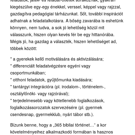
kiegészülve egy-egy énekkel, verssel, képpel vagy rajzzal,
gazdagítva pedagógiai tárházunkat. Sőt, további inspirációt
adhatnak a feladatalkotásra. A bőség zavarába is eshetünk
könnyen, nem tudva, a sok jó lehetőség közül mit
válasszunk, hiszen olyan kevés fér be egy hittanórába.
Mégis jó, ha gazdag a választék, hiszen lehetőséget ad,
többek között:
* a gyerekek kellő motiválására és aktivizálására;
* differenciált feladatvégzésre egyéni vagy
csoportmunkában;
* otthoni feladatok, gyűjtőmunka kiadására;
* tantárgyi integrációra (pl. irodalom-, történelem-,
osztályfőnöki- vagy rajzórával);
* terjedelmesebb vagy kötetlenebb foglalkozások,
foglalkozássorozatok szervezésére (pl. gyermek
csendesnap, gyermekklub, nyári tábor stb.).
Bízunk benne, hogy a „365 bibliai történet…” a kor
követelményeihez alkalmazkodó formában is hasznos