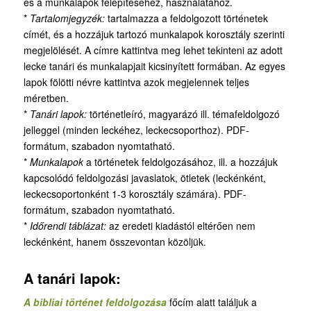
és a munkalapok felépítéséhez, használatához.
*
Tartalomjegyzék:
tartalmazza a feldolgozott történetek
címét, és a hozzájuk tartozó munkalapok korosztály szerinti
megjelölését. A címre kattintva meg lehet tekinteni az adott
lecke tanári és munkalapjait kicsinyített formában. Az egyes
lapok fölötti névre kattintva azok megjelennek teljes
méretben.
*
Tanári lapok:
történetleíró, magyarázó ill. témafeldolgozó
jelleggel (minden leckéhez, leckecsoporthoz). PDF-
formátum, szabadon nyomtatható.
*
Munkalapok
a történetek feldolgozásához, ill. a hozzájuk
kapcsolódó feldolgozási javaslatok, ötletek (leckénként,
leckecsoportonként 1-3 korosztály számára). PDF-
formátum, szabadon nyomtatható.
*
Időrendi táblázat:
az eredeti kiadástól eltérően nem
leckénként, hanem összevontan közöljük.
A tanári lapok:
A bibliai történet feldolgozása
főcím alatt találjuk a