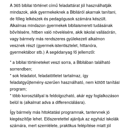
A 365 bibliai történet című feladattárat jól használhatják
mindazok, akik gyermekeknek a Bibliáról akarnak tanítani,
de főleg lelkészek és pedagógusok számára készült.
Alkalmas mindazon gyermekek bibliaismereti tudásának
bővítésére, hitben való növelésére, akik iskolai vallásórán,
vagy bármely más rendszeres gyülekezeti alkalmon
vesznek részt (gyermek-istentisztelet, hittanóra,
gyermektábor stb.) A segédanyag fő jellemzői:
* a bibliai történeteket veszi sorra, a Bibliában található
sorrendben;
* sok feladatot, feladatötletet tartalmaz, így
feladatgyűjtemény-szerűen használható, nem kötött tanítási
program;
* több korosztállyal is feldolgozható, akár egy foglalkozáson
belül is (alkalmat adva a differenciálásra).
Így bármely más hitoktatási programnak, tantervnek jó
kiegészítője lehet. Előszeretettel ajánljuk az egyházi iskolák
számára, mert szemlélete, praktikus felépítése miatt jól