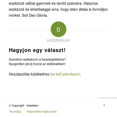
eszközzé válhat gyermek és tanító számára. Hasznos
eszközzé és lehetőséggé arra, hogy Isten általa is formáljon
minket. Soli Deo Gloria.
0
HOZZÁSZÓLÁS
Hagyjon egy választ!
Szeretne csatlakozni a beszélgetéshez?
Nyugodtan járulj hozzá az alábbiakban!
Hozzászólás küldéséhez
be kell jelentkezni
.
© Copyright - Kateteka -
Kezdőlap
Adatvédelmi tájékoztató