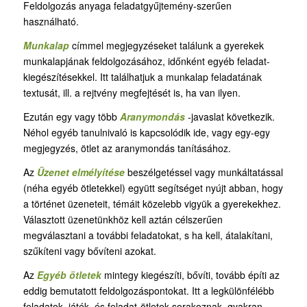
Feldolgozás anyaga feladatgyűjtemény-szerűen
használható.
Munkalap
címmel megjegyzéseket találunk a gyerekek
munkalapjának feldolgozásához, időnként egyéb feladat-
kiegészítésekkel. Itt találhatjuk a munkalap feladatának
textusát, ill. a rejtvény megfejtését is, ha van ilyen.
Ezután egy vagy több
Aranymondás
-javaslat következik.
Néhol egyéb tanulnivaló is kapcsolódik ide, vagy egy-egy
megjegyzés, ötlet az aranymondás tanításához.
Az
Üzenet elmélyítése
beszélgetéssel vagy munkáltatással
(néha egyéb ötletekkel) együtt segítséget nyújt abban, hogy
a történet üzeneteit, témáit közelebb vigyük a gyerekekhez.
Választott üzenetünkhöz kell aztán célszerűen
megválasztani a további feladatokat, s ha kell, átalakítani,
szűkíteni vagy bővíteni azokat.
Az
Egyéb ötletek
mintegy kiegészíti, bővíti, tovább építi az
eddig bemutatott feldolgozáspontokat. Itt a legkülönfélébb
feladatok, játék- és feladat-ötletek sorakoznak, gyakran