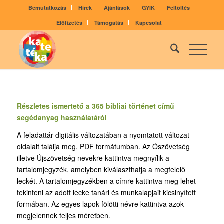
Bemutatkozás
Hírek
Ajánlások
GYIK
Feltöltés
Előfizetés
Támogatás
Kapcsolat
Részletes ismertető a 365 bibliai történet című
segédanyag használatáról
A feladattár digitális változatában a nyomtatott változat
oldalait találja meg, PDF formátumban. Az Ószövetség
illetve Újszövetség nevekre kattintva megnyílik a
tartalomjegyzék, amelyben kiválaszthatja a megfelelő
leckét. A tartalomjegyzékben a címre kattintva meg lehet
tekinteni az adott lecke tanári és munkalapjait kicsinyített
formában. Az egyes lapok fölötti névre kattintva azok
megjelennek teljes méretben.