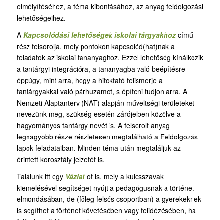
elmélyítéséhez, a téma kibontásához, az anyag feldolgozási
lehetőségeihez.
A
Kapcsolódási lehetőségek iskolai tárgyakhoz
című
rész felsorolja, mely pontokon kapcsolód(hat)nak a
feladatok az iskolai tananyaghoz. Ezzel lehetőség kínálkozik
a tantárgyi integrációra, a tananyagba való beépítésre
éppúgy, mint arra, hogy a hitoktató felismerje a
tantárgyakkal való párhuzamot, s építeni tudjon arra. A
Nemzeti Alaptanterv (NAT) alapján műveltségi területeket
nevezünk meg, szükség esetén zárójelben közölve a
hagyományos tantárgy nevét is. A felsorolt anyag
legnagyobb része részletesen megtalálható a Feldolgozás-
lapok feladataiban. Minden téma után megtaláljuk az
érintett korosztály jelzetét is.
Találunk itt egy
Vázlat
ot is, mely a kulcsszavak
kiemelésével segítséget nyújt a pedagógusnak a történet
elmondásában, de (főleg felsős csoportban) a gyerekeknek
is segíthet a történet követésében vagy felidézésében, ha