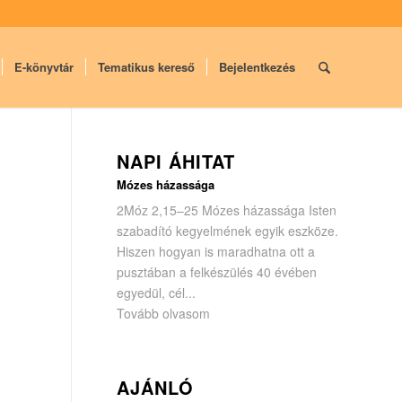
E-könyvtár
Tematikus kereső
Bejelentkezés
NAPI ÁHITAT
Mózes házassága
2Móz 2,15–25 Mózes házassága Isten
szabadító kegyelmének egyik eszköze.
Hiszen hogyan is maradhatna ott a
pusztában a felkészülés 40 évében
egyedül, cél...
Tovább olvasom
AJÁNLÓ