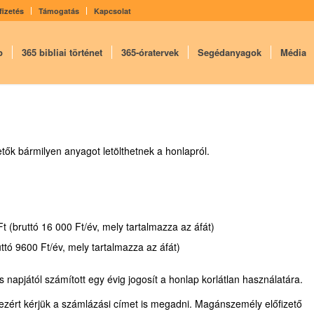
fizetés
Támogatás
Kapcsolat
p
365 bibliai történet
365-óratervek
Segédanyagok
Média
izetők bármilyen anyagot letölthetnek a honlapról.
Ft (bruttó 16 000 Ft/év, mely tartalmazza az áfát)
ó 9600 Ft/év, mely tartalmazza az áfát)
és napjától számított egy évig jogosít a honlap korlátlan használatára.
i, ezért kérjük a számlázási címet is megadni. Magánszemély előfizető