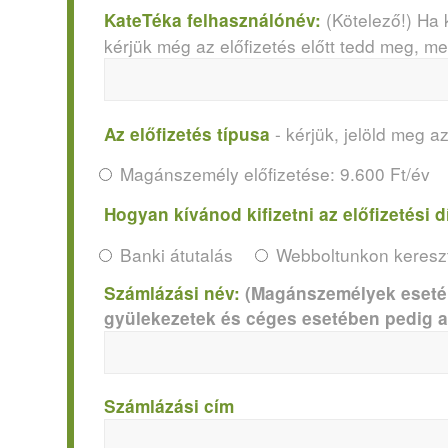
(Kötelező!) Ha 
KateTéka felhasználónév:
kérjük még az előfizetés előtt tedd meg, m
- kérjük, jelöld meg az
Az előfizetés típusa
Magánszemély előfizetése: 9.600 Ft/év
Hogyan kívánod kifizetni az előfizetési d
Banki átutalás
Webboltunkon kereszt
Számlázási név:
(Magánszemélyek esetébe
gyülekezetek és céges esetében pedig a 
Számlázási cím