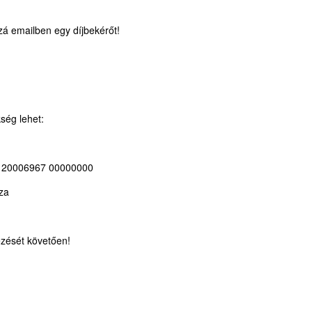
zá emailben egy díjbekérőt!
kség lehet:
 20006967 00000000
za
ezését követően!