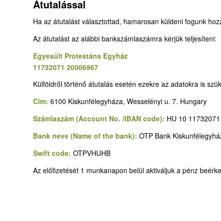
Átutalással
Ha az átutalást választottad, hamarosan küldeni fogunk hoz
Az átutalást az alábbi bankszámlaszámra kérjük teljesíteni:
Egyesült Protestáns Egyház
11732071 20006967
Külföldről történő átutalás esetén ezekre az adatokra is szü
Cím:
6100 Kiskunfélegyháza, Wesselényi u. 7. Hungary
Számlaszám (Account No. /IBAN code):
HU 10 11732071
Bank neve (Name of the bank):
OTP Bank Kiskunfélegyhá
Swift code:
OTPVHUHB
Az előfizetését 1 munkanapon belül aktiváljuk a pénz beérk