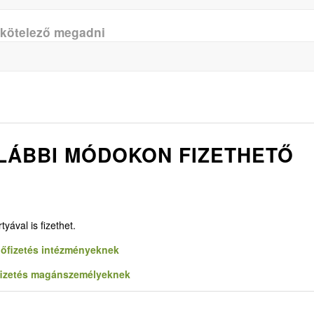
 kötelező megadni
 ALÁBBI MÓDOKON FIZETHETŐ
yával is fizethet.
lőfizetés intézményeknek
fizetés magánszemélyeknek