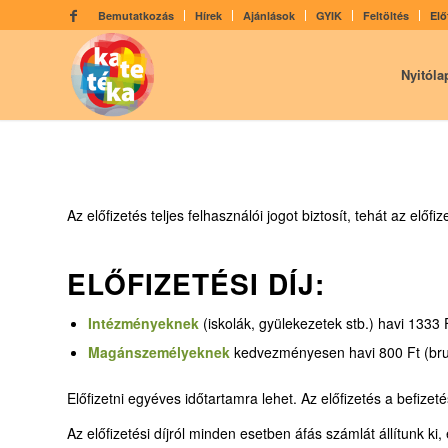
Bemutatkozás
Hírek
Ajánlások
GYIK
Feltöltés
Elő
Nyitóla
Az előfizetés teljes felhasználói jogot biztosít, tehát az előf
ELŐFIZETÉSI DÍJ:
Intézményeknek
(iskolák, gyülekezetek stb.) havi 1333 
Magánszemélyeknek
kedvezményesen havi 800 Ft (brutt
Előfizetni egyéves időtartamra lehet. Az előfizetés a befizet
Az előfizetési díjról minden esetben áfás számlát állítunk k