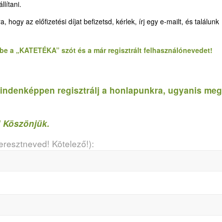
lítani.
gy az előfizetési díjat befizetsd, kérlek, írj egy e-mailt, és találunk
d be a „KATETÉKA” szót és a már regisztrált felhasználónevedet!
, mindenképpen regisztrálj a honlapunkra, ugyanis meg
! Köszönjük.
resztneved! Kötelező!):