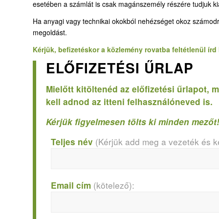
esetében a számlát is csak magánszemély részére tudjuk kiál
Ha anyagi vagy technikai okokból nehézséget okoz számodra, ho
megoldást.
Kérjük, befizetéskor a közlemény rovatba feltétlenül ír
ELŐFIZETÉSI ŰRLAP
Mielőtt kitöltenéd az előfizetési űrlapot
kell adnod az itteni felhasználóneved is.
Kérjük figyelmesen tölts ki minden mezőt
(Kérjük add meg a vezeték és ke
Teljes név
(kötelező):
Email cím