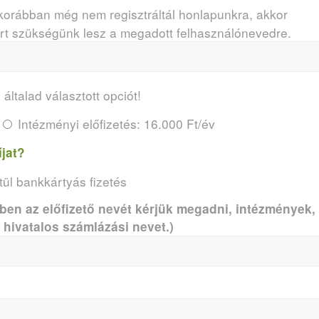
korábban még nem regisztráltál honlapunkra, akkor
ert szükségünk lesz a megadott felhasználónevedre.
 általad választott opciót!
Intézményi előfizetés: 16.000 Ft/év
íjat?
ül bankkártyás fizetés
n az előfizető nevét kérjük megadni, intézmények,
hivatalos számlázási nevet.)