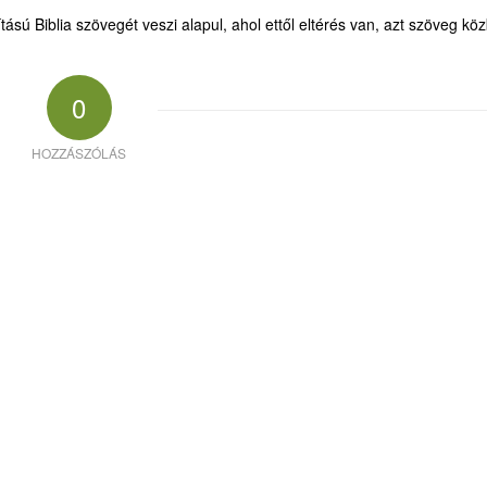
ású Biblia szövegét veszi alapul, ahol ettől eltérés van, azt szöveg kö
0
HOZZÁSZÓLÁS