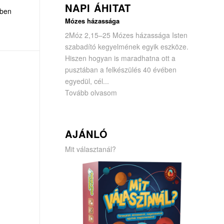
NAPI ÁHITAT
zben
Mózes házassága
2Móz 2,15–25 Mózes házassága Isten
szabadító kegyelmének egyik eszköze.
Hiszen hogyan is maradhatna ott a
pusztában a felkészülés 40 évében
egyedül, cél...
Tovább olvasom
AJÁNLÓ
Mit választanál?