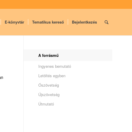
E-könyvtár
Tematikus kereső
Bejelentkezés
A forrásmű
Ingyenes bemutató
Letöltés egyben
an
Ószövetség
Újszövetség
Útmutató