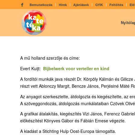
Bemutatkozás
Hírek
Ajánlások
GYIK
Feltöltés
Elő
Nyitóla
A mű holland szerzője és címe:
Evert Kuijt:
Bijbelwerk voor verteller en kind
A fordítói munkák java részét Dr. Körpöly Kálmán és Gilicze
részt vett Ablonczy Margit, Bencze János, Perjésiné Máté R
Az anyagot szerkesztette, átdolgozta és kiegészítette, az e
A szöveggondozás, átdolgozás munkálataiban Czövek Olivérn
A grafikai átalakítás, kiegészítés Vizi János, Ferencz Gabr
előkészítést Könyves Gábor és Fábián Emese végezte.
A kiadást a Stichting Hulp Oost-Europa támogatta.