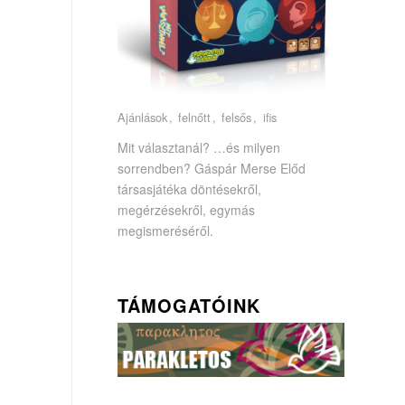
Ajánlások
felnőtt
felsős
ifis
Mit választanál? …és milyen
sorrendben? Gáspár Merse Előd
társasjátéka döntésekről,
megérzésekről, egymás
megismeréséről.
TÁMOGATÓINK