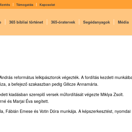
fizetés
Támogatás
Kapcsolat
p
365 bibliai történet
365-óratervek
Segédanyagok
Média
 András református lelkipásztorok végezték. A fordítás kezdeti munkáib
óza, a befejező szakaszban pedig Gilicze Annamária.
redeti kiadásban szereplő versek műfordítását végezte Miklya Zsolt.
é és Marjai Éva segített.
iella, Fábián Emese és Votin Dóra munkája. A képszerkesztést, nyomdai