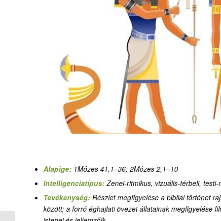
Alapige:
1Mózes 41,1–36; 2Mózes 2,1
–10
Intelligenciatípus:
Zenei-ritmikus, vizuális-térbeli,
testi
Tevékenység:
Részlet megfigyelése a bibliai történet ra
között; a forró éghajlati övezet állatainak megfigyelése f
istenei és jellemzőik