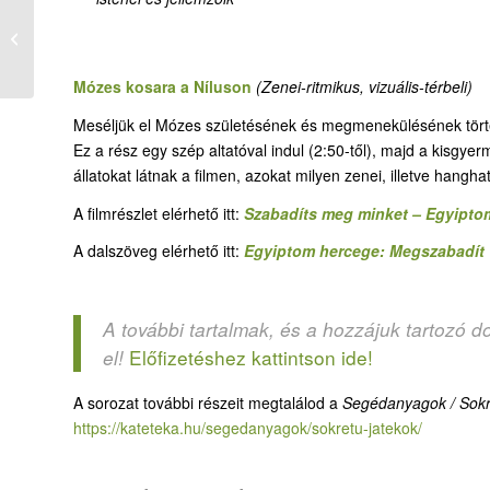
07-1. Tehenek a
Nílusból
Mózes kosara a Níluson
(Z
enei-ritmikus, vizuális-térbeli
)
Meséljük el Mózes születésének és megmenekülésének történ
Ez a rész egy szép altatóval indul (2:50-től), majd a kisgy
állatokat látnak a filmen, azokat milyen zenei, illetve hanghat
A filmrészlet elérhető itt:
Szabadíts meg minket – Egyipto
A dalszöveg elérhető itt:
Egyiptom hercege: Megszabadít
A további tartalmak, és a hozzájuk tartozó d
Előfizetéshez kattintson ide!
el!
A sorozat további részeit megtalálod a
Segédanyagok / Sokrét
https://kateteka.hu/segedanyagok/sokretu-jatekok/