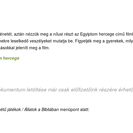
etét, aztán nézzük meg a nílusi részt az Egyiptom hercege című film
ermekre leselkedő veszélyeket mutatja be. Figyeljék meg a gyerekek, mil
ásokkal jeleníti meg a film.
m hercege
okumentum letöltése már csak előfizetőink részére érhet
ű játékok / Állatok a Bibliában
menüpont alatt: