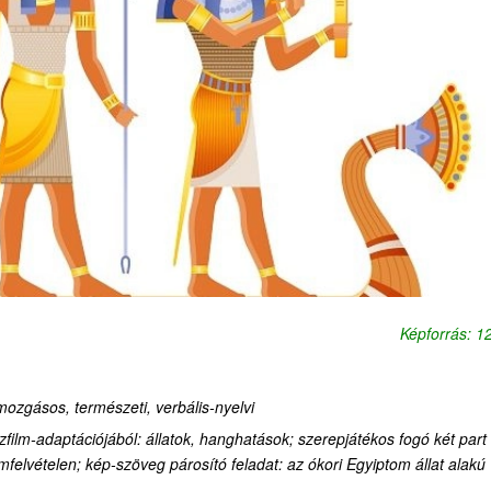
Képforrás: 
-mozgásos, természeti, verbális-nyelvi
jzfilm-adaptációjából: állatok, hanghatások; szerepjátékos fogó két part
ilmfelvételen; kép-szöveg párosító feladat: az ókori Egyiptom állat alakú