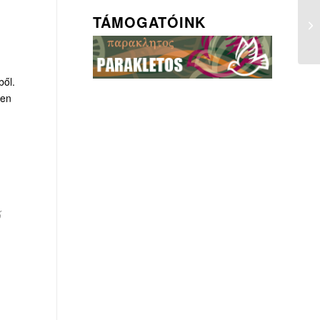
TÁMOGATÓINK
ből.
yen
ő