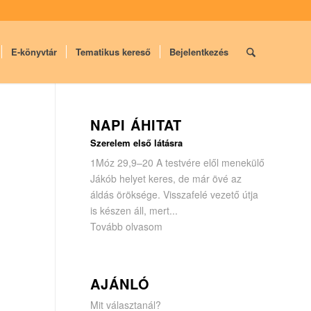
E-könyvtár
Tematikus kereső
Bejelentkezés
NAPI ÁHITAT
Szerelem első látásra
1Móz 29,9–20 A testvére elől menekülő
Jákób helyet keres, de már övé az
áldás öröksége. Visszafelé vezető útja
is készen áll, mert...
Tovább olvasom
AJÁNLÓ
Mit választanál?