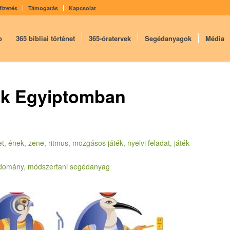
fizetés
Támogatás
Kapcsolat
p
365 bibliai történet
365-óratervek
Segédanyagok
Média
enek Egyiptomban
t, ének, zene, ritmus, mozgásos játék, nyelvi feladat, játék
tudomány, módszertani segédanyag