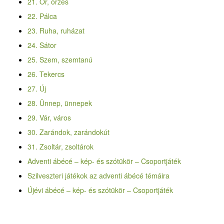
21. Őr, őrzés
22. Pálca
23. Ruha, ruházat
24. Sátor
25. Szem, szemtanú
26. Tekercs
27. Új
28. Ünnep, ünnepek
29. Vár, város
30. Zarándok, zarándokút
31. Zsoltár, zsoltárok
Adventi ábécé – kép- és szótükör – Csoportjáték
Szilveszteri játékok az adventi ábécé témáira
Újévi ábécé – kép- és szótükör – Csoportjáték