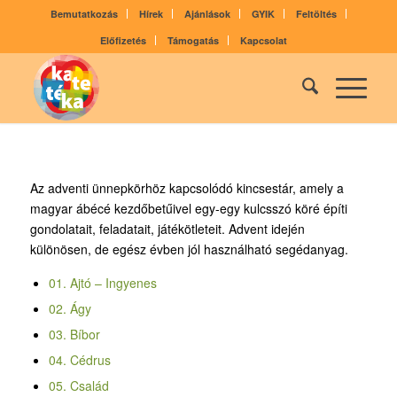
Bemutatkozás
Hírek
Ajánlások
GYIK
Feltöltés
Előfizetés
Támogatás
Kapcsolat
Az adventi ünnepkörhöz kapcsolódó kincsestár, amely a
magyar ábécé kezdőbetűivel egy-egy kulcsszó köré építi
gondolatait, feladatait, játékötleteit. Advent idején
különösen, de egész évben jól használható segédanyag.
01. Ajtó – Ingyenes
02. Ágy
03. Bíbor
04. Cédrus
05. Család