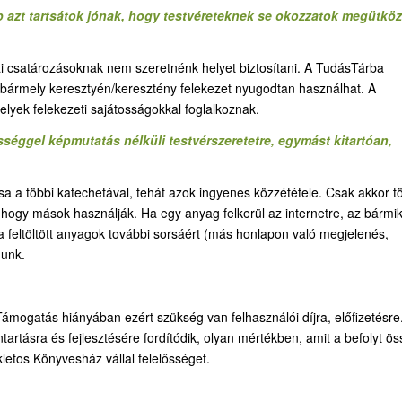
b azt tartsátok jónak, hogy testvéreteknek se okozzatok megütköz
iai csatározásoknak nem szeretnénk helyet biztosítani. A TudásTárba
t bármely keresztyén/keresztény felekezet nyugodtan használhat. A
elyek felekezeti sajátosságokkal foglalkoznak.
sséggel képmutatás nélküli testvérszeretetre, egymást kitartóan,
a a többi katechetával, tehát azok ingyenes közzététele. Csak akkor tö
, hogy mások használják. Ha egy anyag felkerül az internetre, az bármi
y a feltöltött anyagok további sorsáért (más honlapon való megjelenés,
dunk.
ámogatás hiányában ezért szükség van felhasználói díjra, előfizetésre
artásra és fejlesztésére fordítódik, olyan mértékben, amit a befolyt ö
etos Könyvesház vállal felelősséget.