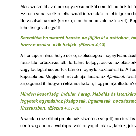
Más szerzőtől az ő beleegyezése nélkül nem tölthetőek fel ön
Ez nem vonatkozik a felhasznált idézetekre, a feldolgozandó
illetve alkalmazunk (szerző, cím, honnan való az idézet). Ké
lehetőségével együtt.
Semmiféle bomlasztó beszéd ne jöjjön ki a szátokon, ha
hozzon azokra, akik hallják. (Efezus 4,29)
A honlapon nincs helye sértő, szélsőséges megnyilvánulásokna
rasszista, erőszakos stb. tartalmú bejegyzéseket az előszer
vagy teológiai csoportok bántó megnyilatkozásaival is. A Tud
kapcsolatos. Megjelent művek ajánlására az
Ajánlások
rovat
anyagomat itt hogyan reklámozhatom, hogyan ajánlhatom?)
Minden keserűség, indulat, harag, kiabálás és istenkár
legyetek egymáshoz jóságosak, irgalmasak, bocsássat
Krisztusban. (Efezus 4,31-32)
A weblap (az előbbi problémák kiszűrése végett) moderálás a
sértő vagy nem a weblapra való anyagot találsz, kérlek, je