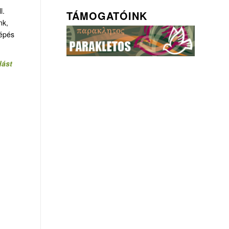
l.
TÁMOGATÓINK
nk,
lépés
dást