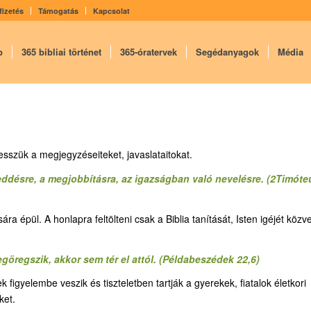
fizetés
Támogatás
Kapcsolat
p
365 bibliai történet
365-óratervek
Segédanyagok
Média
sszük a megjegyzéseiteket, javaslataitokat.
a feddésre, a megjobbításra, az igazságban való nevelésre. (2Timóte
ra épül. A honlapra feltölteni csak a Biblia tanítását, Isten igéjét közve
öregszik, akkor sem tér el attól. (Példabeszédek 22,6)
igyelembe veszik és tiszteletben tartják a gyerekek, fiatalok életkori
ket.