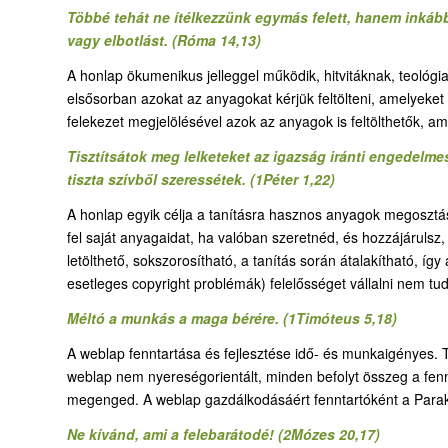
Többé tehát ne ítélkezzünk egymás felett, hanem inkáb
vagy elbotlást. (Róma 14,13)
A honlap ökumenikus jelleggel működik, hitvitáknak, teológ
elsősorban azokat az anyagokat kérjük feltölteni, amelyeke
felekezet megjelölésével azok az anyagok is feltölthetők, am
Tisztítsátok meg lelketeket az igazság iránti engedelme
tiszta szívből szeressétek. (1Péter 1,22)
A honlap egyik célja a tanításra hasznos anyagok megosztás
fel saját anyagaidat, ha valóban szeretnéd, és hozzájárulsz
letölthető, sokszorosítható, a tanítás során átalakítható, íg
esetleges copyright problémák) felelősséget vállalni nem tu
Méltó a munkás a maga bérére. (1Timóteus 5,18)
A weblap fenntartása és fejlesztése idő- és munkaigényes. T
weblap nem nyereségorientált, minden befolyt összeg a fennt
megenged. A weblap gazdálkodásáért fenntartóként a Parakl
Ne kívánd, ami a felebarátodé! (2Mózes 20,17)