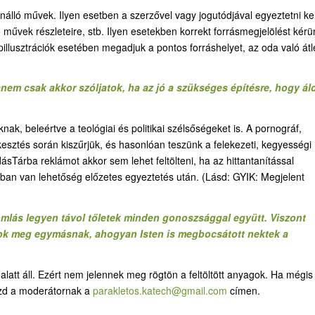
álló művek. Ilyen esetben a szerzővel vagy jogutódjával egyeztetni kel
 művek részleteire, stb. Ilyen esetekben korrekt forrásmegjelölést kérü
pillusztrációk esetében megadjuk a pontos forráshelyet, az oda való át
nem csak akkor szóljatok, ha az jó a szükséges építésre, hogy ál
k, beleértve a teológiai és politikai szélsőségeket is. A pornográf,
kesztés során kiszűrjük, és hasonlóan teszünk a felekezeti, kegyességi
ásTárba reklámot akkor sem lehet feltölteni, ha az hittantanítással
ban van lehetőség előzetes egyeztetés után. (Lásd: GYIK: Megjelent
omlás legyen távol tőletek minden gonoszsággal együtt. Viszont
ok meg egymásnak, ahogyan Isten is megbocsátott nektek a
latt áll. Ezért nem jelennek meg rögtön a feltöltött anyagok. Ha mégis
lezd a moderátornak a
parakletos.katech@gmail.com
címen.