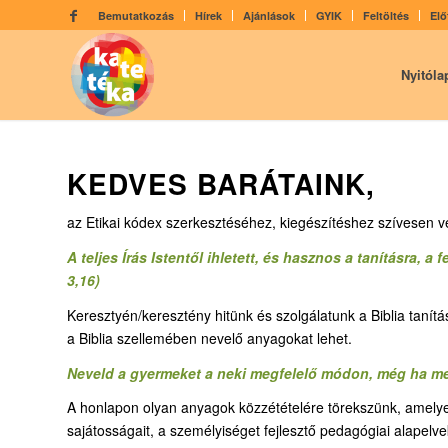
Bemutatkozás
Hírek
Ajánlások
GYIK
Feltöltés
Elő
Nyitóla
KEDVES BARÁTAINK,
az Etikai kódex szerkesztéséhez, kiegészítéshez szívesen ve
A teljes Írás Istentől ihletett, és hasznos a tanításra, 
3,16)
Keresztyén/keresztény hitünk és szolgálatunk a Biblia tanításá
a Biblia szellemében nevelő anyagokat lehet.
Neveld a gyermeket a neki megfelelő módon, még ha meg
A honlapon olyan anyagok közzétételére törekszünk, amelyek f
sajátosságait, a személyiséget fejlesztő pedagógiai alapelve