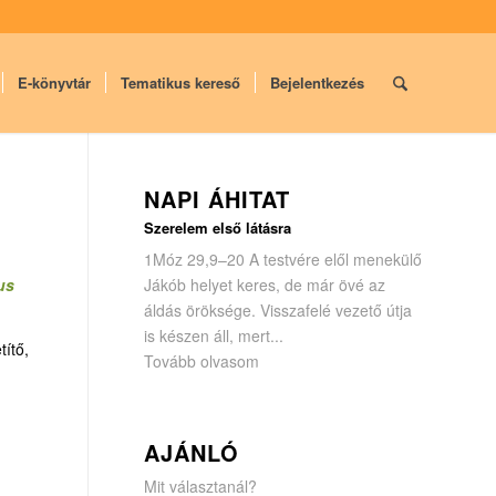
E-könyvtár
Tematikus kereső
Bejelentkezés
NAPI ÁHITAT
Szerelem első látásra
1Móz 29,9–20 A testvére elől menekülő
us
Jákób helyet keres, de már övé az
áldás öröksége. Visszafelé vezető útja
is készen áll, mert...
títő,
Tovább olvasom
AJÁNLÓ
Mit választanál?