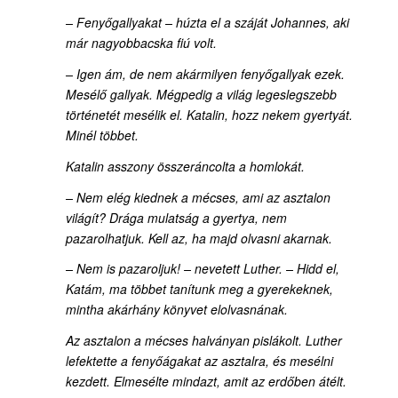
– Fenyőgallyakat – húzta el a száját Johannes, aki
már nagyobbacska fiú volt.
– Igen ám, de nem akármilyen fenyőgallyak ezek.
Mesélő gallyak. Mégpedig a világ legeslegszebb
történetét mesélik el. Katalin, hozz nekem gyertyát.
Minél többet.
Katalin asszony összeráncolta a homlokát.
– Nem elég kiednek a mécses, ami az asztalon
világít? Drága mulatság a gyertya, nem
pazarolhatjuk. Kell az, ha majd olvasni akarnak.
– Nem is pazaroljuk! – nevetett Luther. – Hidd el,
Katám, ma többet tanítunk meg a gyerekeknek,
mintha akárhány könyvet elolvasnának.
Az asztalon a mécses halványan pislákolt. Luther
lefektette a fenyőágakat az asztalra, és mesélni
kezdett. Elmesélte mindazt, amit az erdőben átélt.