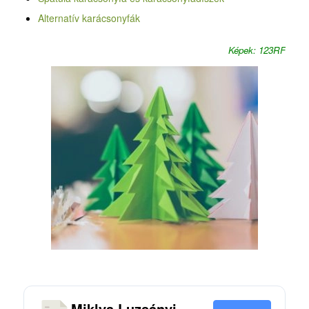
Alternatív karácsonyfák
Képek: 123RF
Miklya Luzsányi