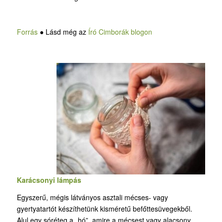
Forrás
● Lásd még az
Író Cimborák blogon
Karácsonyi lámpás
Egyszerű, mégis látványos asztali mécses- vagy
gyertyatartót készíthetünk kisméretű befőttesüvegekből.
Alul egy sóréteg a „hó”, amire a mécsest vagy alacsony