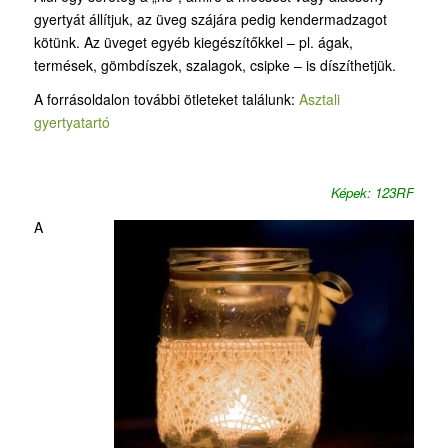
gyertyát állítjuk, az üveg szájára pedig kendermadzagot
kötünk. Az üveget egyéb kiegészítőkkel – pl. ágak,
termések, gömbdíszek, szalagok, csipke – is díszíthetjük.
A forrásoldalon további ötleteket találunk:
Asztali
gyertyatartó
Képek: 123RF
A