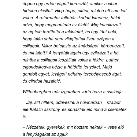
éppen egy erdőn vágott keresztül, amikor a vihar
hirtelen elcsitult. Hipp-hopp, eltűnt, mintha ott sem lett
volna. A reformátor felfohászkodott Istenhez, hálát
adva, hogy megmentette az életét. Míg imádkozott,
az ég felé fordította a tekintetét, és úgy tűnt neki,
hogy talán soha nem világítottak ilyen szépen a
csillagok. Mikor befejezte az imádságot, körbenézett,
és mit látott? A fenyőfák ágain úgy szikrázott a hó,
mintha a csillagok leszálltak volna a földre. Luther
elgondolkodva nézte a hófödte fenyőket. Majd
gondolt egyet, levágott néhány terebélyesebb ágat,
és elindult hazafelé.
Wittenbergben már izgatottan várta haza a családja.
– Jaj, azt hittem, odaveszel a hóviharban – szaladt
elé Katalin asszony, és sorjáztak elő mind a csemeték
is.
– Nézzétek, gyerekek, mit hoztam nektek – vette elő
a fenyőágakat az apjuk.