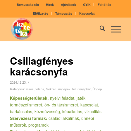
Bemutatkozás
Hírek
Ajánlások
GYIK
Feltöltés
Előfizetés
Támogatás
Kapcsolat
Csillagfényes
karácsonyfa
/
2024.12.23.
Kategória:
alsós
,
felsős
,
Sokrétű ünnepek, téli ünnepkör
,
Ünnep
Képességterületek:
nyelvi feladat, játék,
természetismeret, ön- és társismeret, kapcsolat,
barkácsolás, kézművesség, képalkotás, vizualitás
Szervezési formák:
családi alkalmak, ünnepi
műsorok, programok