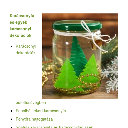
Karácsonyfa-
és egyéb
karácsonyi
dekorációk
Karácsonyi
dekorációk
befőttesüvegben
Fonalból tekert karácsonyfa
Fenyőfa hajtogatása
Spatula karácsonyfa és karácsonyfadíszek