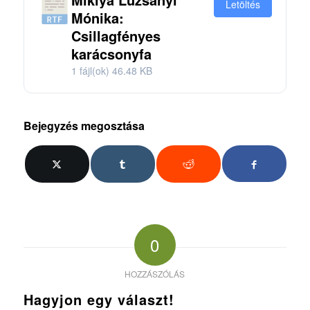
Letöltés
Mónika:
Csillagfényes
karácsonyfa
1 fájl(ok)
46.48 KB
Bejegyzés megosztása
0
HOZZÁSZÓLÁS
Hagyjon egy választ!