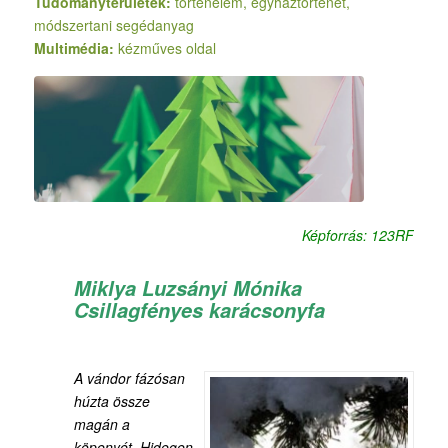
Tudományterületek:
történelem, egyháztörténet,
módszertani segédanyag
Multimédia:
kézműves oldal
Képforrás: 123RF
Miklya Luzsányi Mónika
Csillagfényes karácsonyfa
A vándor fázósan
húzta össze
magán a
köpenyét. Hidegen