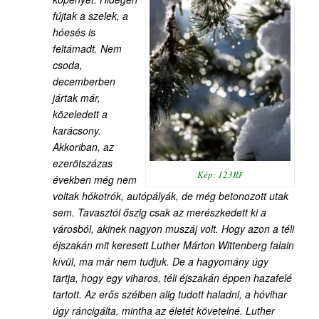
fújtak a szelek, a
hóesés is
feltámadt. Nem
csoda,
decemberben
jártak már,
közeledett a
karácsony.
Akkoriban, az
ezerötszázas
Kép: 123R
F
években még nem
voltak hókotrók, autópályák, de még betonozott utak
sem. Tavasztól őszig csak az merészkedett ki a
városból, akinek nagyon muszáj volt. Hogy azon a téli
éjszakán mit keresett Luther Márton Wittenberg falain
kívül, ma már nem tudjuk. De a hagyomány úgy
tartja, hogy egy viharos, téli éjszakán éppen hazafelé
tartott. Az erős szélben alig tudott haladni, a hóvihar
úgy ráncigálta, mintha az életét követelné. Luther