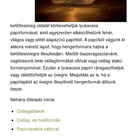
befőttesüveg oldalát körbevehetjük lyukacsos
papírformával, amit egyszerűen elkészíthetünk fehér,
világos vagy sötét alapszínű papírból. A papírból vágjunk ki
akkora méretű lapot, hogy hengerformára hajtva a
befőttesüvegre illeszkedjen. Mielőtt összeragasztanánk,
vagdossunk bele csillagformákat ollóval vagy csillag alakú
formanyomóval. Ezután a lyukacsos papírt ráragaszthatjuk
vagy rákötözhetjük az üvegre. Megoldás az is, ha a
papírlapból az üvegre illeszthető hengerformát állítunk
össze.
Néhány ötletadó minta:
Csillagablakok
Csillag- és holdformák
Papírzacskós változat