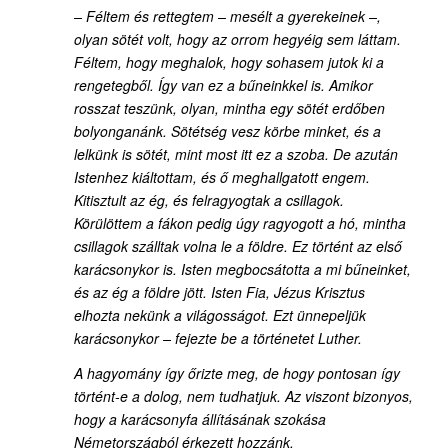
– Féltem és rettegtem – mesélt a gyerekeinek –,
olyan sötét volt, hogy az orrom hegyéig sem láttam.
Féltem, hogy meghalok, hogy sohasem jutok ki a
rengetegből. Így van ez a bűneinkkel is. Amikor
rosszat teszünk, olyan, mintha egy sötét erdőben
bolyonganánk. Sötétség vesz körbe minket, és a
lelkünk is sötét, mint most itt ez a szoba. De azután
Istenhez kiáltottam, és ő meghallgatott engem.
Kitisztult az ég, és felragyogtak a csillagok.
Körülöttem a fákon pedig úgy ragyogott a hó, mintha
csillagok szálltak volna le a földre. Ez történt az első
karácsonykor is. Isten megbocsátotta a mi bűneinket,
és az ég a földre jött. Isten Fia, Jézus Krisztus
elhozta nekünk a világosságot. Ezt ünnepeljük
karácsonykor – fejezte be a történetet Luther.
A hagyomány így őrizte meg, de hogy pontosan így
történt-e a dolog, nem tudhatjuk. Az viszont bizonyos,
hogy a karácsonyfa állításának szokása
Németországból érkezett hozzánk.