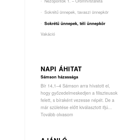
Nézőpontok 1. – Örömhírstaféta
Sokrétű ünnepek, tavaszi ünnepkör
Sokrétű ünnepek, téli ünnepkör
Vakáció
NAPI ÁHITAT
Sámson házassága
Bír 14,1–4 Sámson arra hívatott el,
hogy győzedelmeskedjen a filisz­teusok
felett, s bíraként vezesse népét. De a
már születése előtt kiválasztott ifjú...
Tovább olvasom