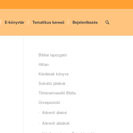
E-könyvtár
Tematikus kereső
Bejelentkezés
Bibliai lapozgató
Hittan
Kérdések könyve
Sokrétű játékok
Történetmesélő Biblia
Ünnepsoroló
Adventi ábécé
Adventi ablakok