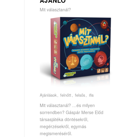
AJÁNLÓ
Mit választanál?
Ajánlások
felnőtt
felsős
ifis
Mit választanál? …és milyen
sorrendben? Gáspár Merse Előd
társasjátéka döntésekről,
megérzésekről, egymás
megismeréséről.