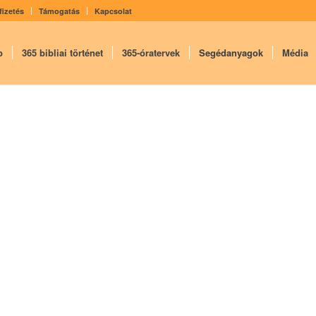
fizetés
Támogatás
Kapcsolat
p
365 bibliai történet
365-óratervek
Segédanyagok
Média