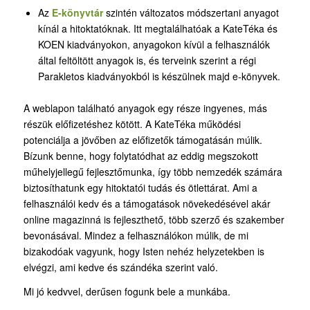
Az
E-könyvtár
szintén változatos módszertani anyagot
kínál a hitoktatóknak. Itt megtalálhatóak a KateTéka és
KOEN kiadványokon, anyagokon kívül a felhasználók
által feltöltött anyagok is, és terveink szerint a régi
Parakletos kiadványokból is készülnek majd e-könyvek.
A weblapon található anyagok egy része ingyenes, más
részük előfizetéshez kötött. A KateTéka működési
potenciálja a jövőben az előfizetők támogatásán múlik.
Bízunk benne, hogy folytatódhat az eddig megszokott
műhelyjellegű fejlesztőmunka, így több nemzedék számára
biztosíthatunk egy hitoktatói tudás és ötlettárat. Ami a
felhasználói kedv és a támogatások növekedésével akár
online magazinná is fejleszthető, több szerző és szakember
bevonásával. Mindez a felhasználókon múlik, de mi
bizakodóak vagyunk, hogy Isten nehéz helyzetekben is
elvégzi, ami kedve és szándéka szerint való.
Mi jó kedvvel, derűsen fogunk bele a munkába.