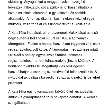
oktatásig. Anyagainkat a magyar nyelven szolgáló
lelkészek, hitoktatók, sőt a szülők is jól használhatják a
hivatalos iskolai oktatástól a gyülekezeti és családi
alkalmakig. A honlap ökumenikus, felekezetközi jelleggel
működik, vezérfonalát és zsinórmértékét a Biblia adja.
A KateTéka indulását, új rendszerének kialakítását az első
négy évben a hollandiai KOEN és HOE alapítványok
támogatták. Ezalatt a honlap használata ingyenes volt, csak
regisztrációhoz volt kötve. A támogatás megszűnése miatt
2015-től a honlap egyes szolgáltatásai nemcsak
regisztrációhoz, hanem felhasználói díjhoz is kötöttek. A
honlapot továbbra is látogathatják és részlegesen
használhatják a csak regisztrációval élő felhasználók is. A
nyitóoldal aktualitásaiba pedig regisztráció nélkül is be lehet
pillantani.
A KateTéka egy folyamatosan bővülő ötlet- és tudástár,
aminek a gyarapításába te is bekapcsolódhatsz. A weblap
szolgáltatásai: