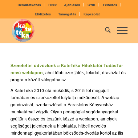
Bemutatkozás
Hírek
Ajánlások
GYIK
Feltöltés
Előfizetés
Támogatás
Kapcsolat
Szeretettel üdvözlünk a KateTéka Hitoktatói TudásTár
nevű weblapon
, ahol több ezer játék, feladat, óravázlat és
program között válogathatsz.
A KateTéka 2010 óta működik, s 2015-től megújult
formában és szerkezettel folytatja működését. A weblap
gondozását, szerkesztését a Parakletos Könyvesház
munkatársai végzik. Olyan pedagógiai segédanyagokat
gyűjtünk össze és teszünk közzé a weblapon, amelyek
segítséget jelentenek a hitoktatás, hitbeli nevelés
mindennapi gyakorlatában bölcsődés-óvodás kortól az ifis