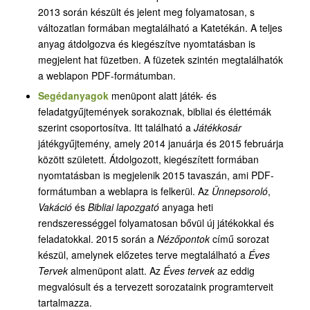
2013 során készült és jelent meg folyamatosan, s
változatlan formában megtalálható a Katetékán. A teljes
anyag átdolgozva és kiegészítve nyomtatásban is
megjelent hat füzetben. A füzetek szintén megtalálhatók
a weblapon PDF-formátumban.
Segédanyagok
menüpont alatt játék- és
feladatgyűjtemények sorakoznak, bibliai és élettémák
szerint csoportosítva. Itt található a
Játékkosár
játékgyűjtemény, amely 2014 januárja és 2015 februárja
között született. Átdolgozott, kiegészített formában
nyomtatásban is megjelenik 2015 tavaszán, ami PDF-
formátumban a weblapra is felkerül. Az
Ünnepsoroló
,
Vakáció
és
Bibliai lapozgató
anyaga heti
rendszerességgel folyamatosan bővül új játékokkal és
feladatokkal. 2015 során a
Nézőpontok
című sorozat
készül, amelynek előzetes terve megtalálható a
Éves
Tervek
almenüpont alatt. Az
Éves tervek
az eddig
megvalósult és a tervezett sorozataink programterveit
tartalmazza.