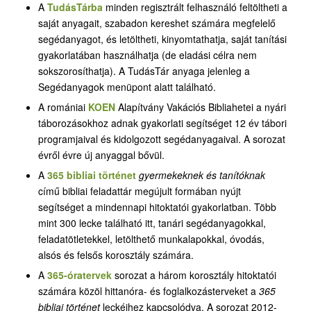
A
TudásTárba
minden regisztrált felhasználó feltöltheti a
saját anyagait, szabadon kereshet számára megfelelő
segédanyagot, és letöltheti, kinyomtathatja, saját tanítási
gyakorlatában használhatja (de eladási célra nem
sokszorosíthatja). A TudásTár anyaga jelenleg a
Segédanyagok menüpont alatt található.
A romániai
KOEN
Alapítvány Vakációs Bibliahetei a nyári
táborozásokhoz adnak gyakorlati segítséget 12 év tábori
programjaival és kidolgozott segédanyagaival. A sorozat
évről évre új anyaggal bővül.
A
365 bibliai történet
gyermekeknek és tanítóknak
című bibliai feladattár megújult formában nyújt
segítséget a mindennapi hitoktatói gyakorlatban. Több
mint 300 lecke található itt, tanári segédanyagokkal,
feladatötletekkel, letölthető munkalapokkal, óvodás,
alsós és felsős korosztály számára.
A
365-óratervek
sorozat a három korosztály hitoktatói
számára közöl hittanóra- és foglalkozásterveket a
365
bibliai történet
leckéihez kapcsolódva. A sorozat 2012-