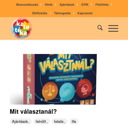
Bemutatkozás
Hírek
Ajánlások
GYIK
Feltöltés
Előfizetés
Támogatás
Kapcsolat
Mit választanál?
Ajánlások
felnőtt
felsős
ifis