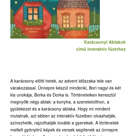
Karácsonyi Ablakok
című interaktív füzethez
A karácsony előtti hetek, az advent időszaka tele van
várakozással. Ünnepre készül mindenki, Bori nagyi és két
kis unokája, Borka és Dorka is. Történeteiken keresztül
megnyílik négy ablak: a konyha, a szeretetotthon, a
gyülekezet és a karácsony ablaka. Hogy mi mindent
mutatnak, azt ebben az interaktív füzetben olvashatják,
színezhetik, rajzolhatják tovább a gyerekek. A történetek
mellett gyönyörű képek és versek segítenek az ünnepre