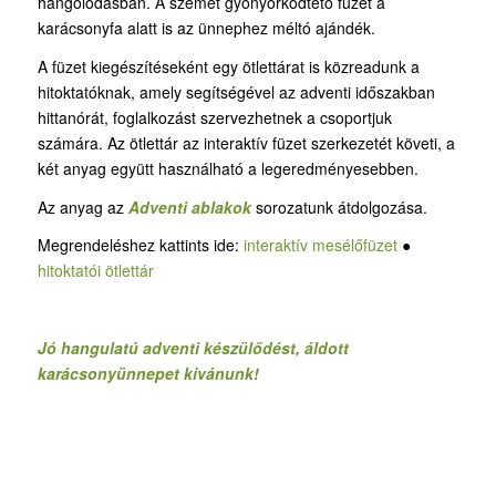
hangolódásban. A szemet gyönyörködtető füzet a
karácsonyfa alatt is az ünnephez méltó ajándék.
A füzet kiegészítéseként egy ötlettárat is közreadunk a
hitoktatóknak, amely segítségével az adventi időszakban
hittanórát, foglalkozást szervezhetnek a csoportjuk
számára. Az ötlettár az interaktív füzet szerkezetét követi, a
két anyag együtt használható a legeredményesebben.
Az anyag az
Adventi ablakok
sorozatunk átdolgozása.
Megrendeléshez kattints ide:
interaktív mesélőfüzet
●
hitoktatói ötlettár
Jó hangulatú adventi készülődést, áldott
karácsonyünnepet kívánunk!