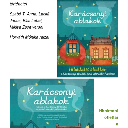
történetei
Szabó T. Anna, Lackfi
János, Kiss Lehel,
Miklya Zsolt versei
Horváth Mónika rajzai
Hitoktatói
ötlettár
a