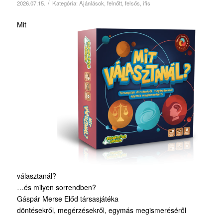
/
2026.07.15.
Kategória:
Ajánlások
,
felnőtt
,
felsős
,
ifis
Mit
választanál?
…és milyen sorrendben?
Gáspár Merse Előd társasjátéka
döntésekről, megérzésekről, egymás megismeréséről