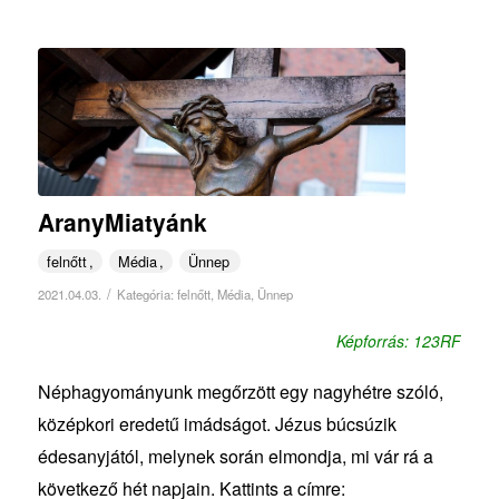
AranyMiatyánk
felnőtt
Média
Ünnep
/
2021.04.03.
Kategória:
felnőtt
,
Média
,
Ünnep
Képforrás: 123RF
Néphagyományunk megőrzött egy nagyhétre szóló,
középkori eredetű imádságot. Jézus búcsúzik
édesanyjától, melynek során elmondja, mi vár rá a
következő hét napjain. Kattints a címre: