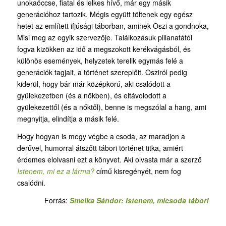
unokaöccse, fiatal és lelkes hívő, már egy másik
generációhoz tartozik. Mégis együtt töltenek egy egész
hetet az említett ifjúsági táborban, aminek Oszi a gondnoka,
Misi meg az egyik szervezője. Találkozásuk pillanatától
fogva kizökken az idő a megszokott kerékvágásból, és
különös események, helyzetek terelik egymás felé a
generációk tagjait, a történet szereplőit. Osziról pedig
kiderül, hogy bár már középkorú, aki csalódott a
gyülekezetben (és a nőkben), és eltávolodott a
gyülekezettől (és a nőktől), benne is megszólal a hang, ami
megnyitja, elindítja a másik felé.
Hogy hogyan is megy végbe a csoda, az maradjon a
derűvel, humorral átszőtt tábori történet titka, amiért
érdemes elolvasni ezt a könyvet. Aki olvasta már a szerző
Istenem, mi ez a lárma?
című kisregényét, nem fog
csalódni.
Forrás:
Smelka Sándor: Istenem, micsoda tábor!