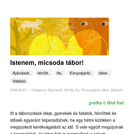
Istenem, micsoda tábor!
Ajánlások
felnőtt
ifis
Könyvajánló
tábor
Vakáció
/
2025.06.27.
Kategória:
Ajánlások
,
felnőtt
,
ifis
,
Könyvajánló
,
tábor
,
Vakáció
grafika © Bódi Kati
Itt a táborozások ideje, gyerekek és fiatalok, felnőttek és
idősek egyaránt felpezsdülnek, ha egy hétre kizökken a
megszokott kerékvágásból az idő. S vele együtt megújulnak
a kapcsolatok, és Isten felé is megnyílnak a szívek.