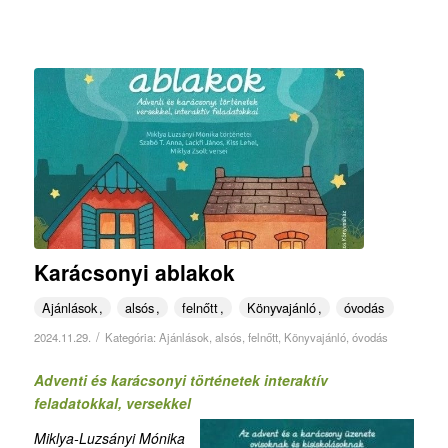
Karácsonyi ablakok
Ajánlások
alsós
felnőtt
Könyvajánló
óvodás
/
2024.11.29.
Kategória:
Ajánlások
,
alsós
,
felnőtt
,
Könyvajánló
,
óvodás
Adventi és karácsonyi történetek interaktív
feladatokkal, versekkel
Miklya-Luzsányi Mónika