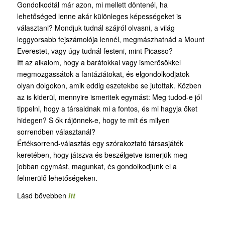
Gondolkodtál már azon, mi mellett döntenél, ha
lehetőséged lenne akár különleges képességeket is
választani? Mondjuk tudnál szájról olvasni, a világ
leggyorsabb fejszámolója lennél, megmászhatnád a Mount
Everestet, vagy úgy tudnál festeni, mint Picasso?
Itt az alkalom, hogy a barátokkal vagy ismerősökkel
megmozgassátok a fantáziátokat, és elgondolkodjatok
olyan dolgokon, amik eddig eszetekbe se jutottak. Közben
az is kiderül, mennyire ismeritek egymást: Meg tudod-e jól
tippelni, hogy a társaidnak mi a fontos, és mi hagyja őket
hidegen? S ők rájönnek-e, hogy te mit és milyen
sorrendben választanál?
Értéksorrend-választás egy szórakoztató társasjáték
keretében, hogy játszva és beszélgetve ismerjük meg
jobban egymást, magunkat, és gondolkodjunk el a
felmerülő lehetőségeken.
Lásd bővebben
itt