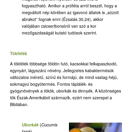
fogyasztható. Amikor a próféta arról beszél, hogy a
megváltott nép körében az igavonó állatok is „sózott
abrakot” fognak enni (Ézsaiás 30,24), akkor
valójában csicseriborsóról van szó a kor
mezőgazdaságát kutató tudósok szerint.
Tökfélék
A tökfélék többsége földön futó, kacsokkal felkapaszkodó,
egynyári, lágyszárú növény. Jellegzetes kabaktermésük
változatos méretű, színű és formájú, de mind vastag héjú,
sokmagvú bogyótermés. Fontos táplálék- és
gyógynövények a tökök, uborkák és dinnyék. A közönséges
tök Észak-Amerikából származik, ezért nem szerepel a
Bibliában.
Uborkák
(
Cucumis
fajok
)