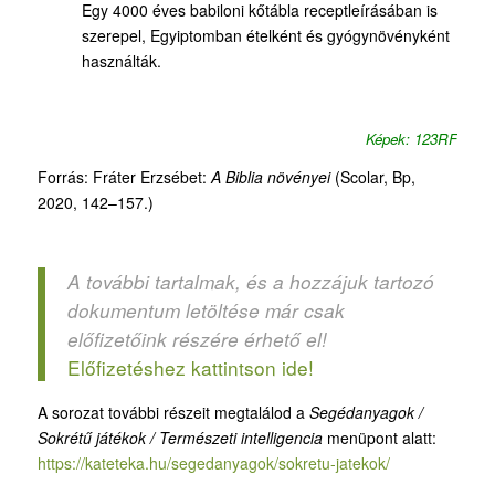
Egy 4000 éves babiloni kőtábla receptleírásában is
szerepel, Egyiptomban ételként és gyógynövényként
használták.
Képek: 123RF
Forrás: Fráter Erzsébet:
A Biblia növényei
(Scolar, Bp,
2020, 142–157.)
A további tartalmak, és a hozzájuk tartozó
dokumentum letöltése már csak
előfizetőink részére érhető el!
Előfizetéshez kattintson ide!
A sorozat további részeit megtalálod a
Segédanyagok /
Sokrétű játékok / Természeti intelligencia
menüpont alatt:
https://kateteka.hu/segedanyagok/sokretu-jatekok/