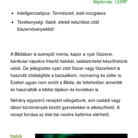
Képforrás: 123RF
Intelligenciatípus: Természeti,
testi-mozgásos
Tevékenység: Italok, ételek készítése zöld
fűszernövényekből
A Bibliában is szereplő menta, kapor a nyár fűszerei,
kánikulai napokra frissítő italokat, salátaöntetet készíthetünk
velük. De jellegzetes nyári zöld fűszer vagy fűszerként is
használt zöldségféle a bazsalikom, rozmaring és zeller is.
Ezeket ugyan nem említi a Biblia, de feltehetően ismerték
és használták a bibliai tájakon és korokban is.
Néhány egyszerű receptet válogattunk, ami családi vagy
tábori körülmények között gyerekekkel is elkészíthető. A
recept forrása az étel-ital nevére kattintva elérhető.
Italok