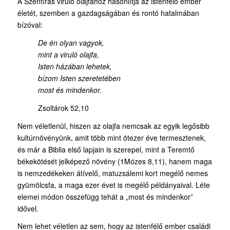
A Szentírás viruló olajfához hasonlítja az istenfélő ember
életét, szemben a gazdagságában és rontó hatalmában
bízóval:
De én olyan vagyok,
mint a viruló olajfa,
Isten házában lehetek,
bízom Isten szeretetében
most és mindenkor.
Zsoltárok 52,10
Nem véletlenül, hiszen az olajfa nemcsak az egyik legősibb
kultúrnövényünk, amit több mint ötezer éve termesztenek,
és már a Biblia első lapjain is szerepel, mint a Teremtő
békekötését jelképező növény (1Mózes 8,11), hanem maga
is nemzedékeken átívelő, matuzsálemi kort megélő nemes
gyümölcsfa, a maga ezer évet is megélő példányaival. Léte
elemei módon összefügg tehát a „most és mindenkor”
idővel.
Nem lehet véletlen az sem, hogy az istenfélő ember családi