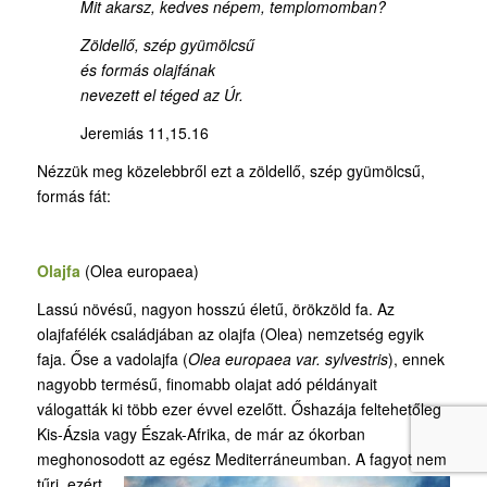
Mit akarsz, kedves népem, templomomban?
Zöldellő, szép gyümölcsű
és formás olajfának
nevezett el téged az Úr.
Jeremiás 11,15.16
Nézzük meg közelebbről ezt a zöldellő, szép gyümölcsű,
formás fát:
Olajfa
(Olea europaea)
Lassú növésű, nagyon hosszú életű, örökzöld fa. Az
olajfafélék családjában az olajfa (Olea) nemzetség egyik
faja. Őse a vadolajfa (
Olea europaea var. sylvestris
), ennek
nagyobb termésű, finomabb olajat adó példányait
válogatták ki több ezer évvel ezelőtt. Őshazája feltehetőleg
Kis-Ázsia vagy Észak-Afrika, de már az ókorban
meghonosodott az
egész Mediterráneumban. A fagyot nem
tűri, ezért