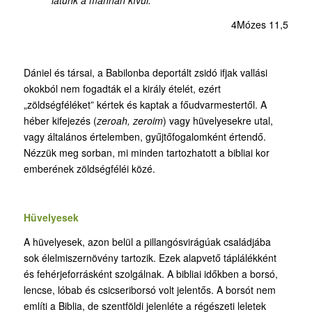
4Mózes 11,5
Dániel és társai, a Babilonba deportált zsidó ifjak vallási
okokból nem fogadták el a király ételét, ezért
„zöldségféléket” kértek és kaptak a főudvarmestertől. A
héber kifejezés (
zeroah, zeroim
) vagy hüvelyesekre utal,
vagy általános értelemben, gyűjtőfogalomként értendő.
Nézzük meg sorban, mi minden tartozhatott a bibliai kor
emberének zöldségféléi közé.
Hüvelyesek
A hüvelyesek, azon belül a pillangósvirágúak családjába
sok élelmiszernövény tartozik. Ezek alapvető táplálékként
és fehérjeforrásként szolgálnak. A bibliai időkben a borsó,
lencse, lóbab és csicseriborsó volt jelentős. A borsót nem
említi a Biblia, de szentföldi jelenléte a régészeti leletek