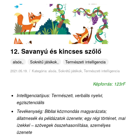
12. Savanyú és kincses szőlő
alsós
Sokrétű játékok
Természeti intelligencia
/
2021.05.19.
Kategória:
alsós
,
Sokrétű játékok
,
Természeti intelligencia
Képforrás: 123rF
Intelligenciatípus: Természeti, verbális nyelvi,
egzisztenciális
Tevékenység: Bibliai közmondás magyarázata;
állatmesék és példázatok üzenete; egy régi történet, mai
ízekkel – szövegek összehasonlítása, személyes
üzenete