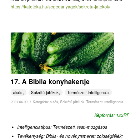
https://kateteka.hu/segedanyagok/sokretu-jatekok/
17. A Biblia konyhakertje
alsós
Sokrétű játékok
Természeti intelligencia
/
2021.06.09.
Kategória:
alsós
,
Sokrétű játékok
,
Természeti intelligencia
Képforrás: 123RF
Intelligenciatípus: Természeti, testi-mozgásos
Tevékenység: Biblia- és növényismeret: zöldségfélék;