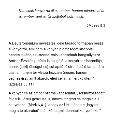
Nemcsak kenyérrel él az ember, hanem mindazzal él
az ember, ami az Úr szájából származik.
5Mózes 8,3
A Deuteronomium nevezetes igéje tagadó formában beszél
a kenyérről, ami nem a kenyér jelentőségét kisebbíti,
hanem inkább az Istennel való kapcsolatát hangsúlyozza.
Amikor Ézsaiás próféta Isten igéjét a kenyérhez hasonlítja,
annak (lelki) éhséget (is) csillapító, életre tápláló tartalmára
utal, ami „nem tér vissza hozzám üresen, hanem
véghezviszi, amit akarok, eléri célját, amiért küldtem.”
(Ézsaiás 55,11)
A kenyér és az ember szoros kapcsolatát, „sorsközösségét”
fejezi ki Jézus gesztusa is, amivel megtöri és megáldja a
kenyereket (Márk 6,41); ahogy az Úri imában a „legyen
meg a te akaratod” után kéri a „mindennapi kenyerünket”