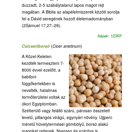
duzzadt, 2-5 szabálytalanul lapos magot rejt
magában. A Biblia az alapélelmiszerek között sorolja
fel a Dávid seregének hozott élelemadományban
(2Sámuel 17,27–29).
Képek: 123RF
Csicseriborsó
(
Cicer arietinum
)
A Közel-Keleten
kezdték termeszteni 7-
8000 évvel ezelőtt, a
babiloni
függőkertekben is
nevelték, hatalmas
termőterületei voltak az
ókori Egyiptomban.
Szétterülő vagy felálló szárú, párosan összetett
levelű, pillangós virágú, egynyári növény. Ujjperc
méretű hüvelytermései gömbölyű, borsó alakú
magokat rejtenek. Nyersen és szárítva is