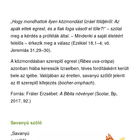
„Hogy mondhattok ilyen közmondást Izráel földjéről: Az
apák ettek egrest, és a fiak foga vásott el tőle?!”
– szólal
meg a kérdés a próféták által. – Mindenki a saját életéért
felelős – érkezik meg a válasz (Ezékiel 18,1–4; vö.
Jeremiás 31,29–30).
A közmondásban szereplő egrest (
Ribes uva-crispa
)
azonban hiába keressük Izraelben, téves fordításként került
bele az igébe. Valójában az éretlen, savanyú szőlőt jelenti
az itt szereplő kifejezés (
bocher-omphach
).
Forrás: Fráter Erzsébet:
A Biblia növényei
(Scolar, Bp,
2017, 92.)
Savanyú szőlő
„Savanyú