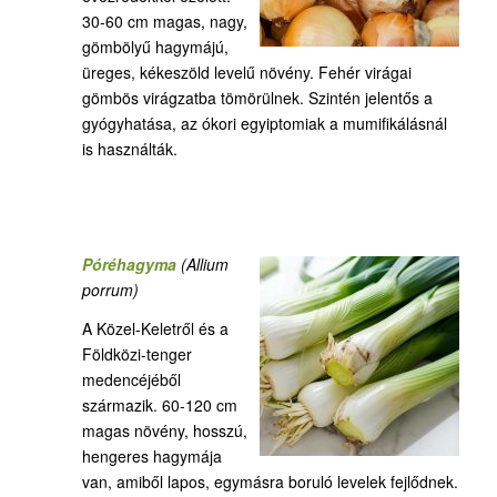
30-60 cm magas, nagy,
gömbölyű hagymájú,
üreges, kékeszöld levelű növény. Fehér virágai
gömbös virágzatba tömörülnek. Szintén jelentős a
gyógyhatása, az ókori egyiptomiak a mumifikálásnál
is használták.
Póréhagyma
(Allium
porrum)
A Közel-Keletről és a
Földközi-tenger
medencéjéből
származik. 60-120 cm
magas növény, hosszú,
hengeres hagymája
van, amiből lapos, egymásra boruló levelek fejlődnek.