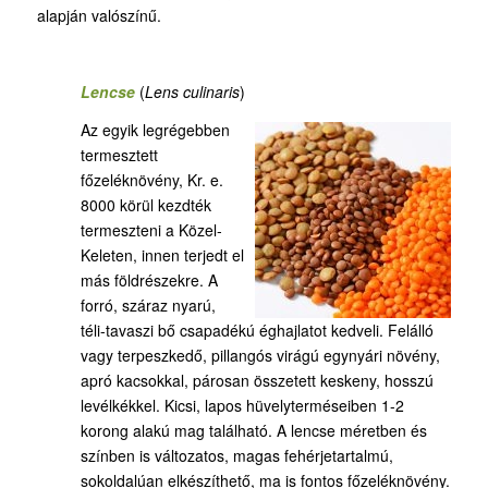
alapján valószínű.
Lencse
(
Lens culinaris
)
Az egyik legrégebben
termesztett
főzeléknövény, Kr. e.
8000 körül kezdték
termeszteni a Közel-
Keleten, innen terjedt el
más földrészekre. A
forró, száraz nyarú,
téli-tavaszi bő csapadékú éghajlatot kedveli. Felálló
vagy terpeszkedő, pillangós virágú egynyári növény,
apró kacsokkal, párosan összetett keskeny, hosszú
levélkékkel. Kicsi, lapos hüvelyterméseiben 1-2
korong alakú mag található. A lencse méretben és
színben is változatos, magas fehérjetartalmú,
sokoldalúan elkészíthető, ma is fontos főzeléknövény.