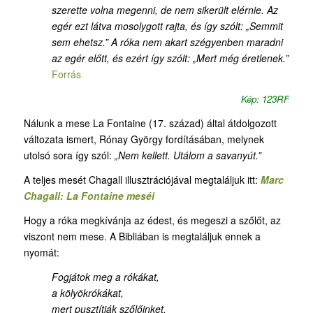
szerette volna megenni, de nem sikerült elérnie. Az
egér ezt látva mosolygott rajta, és így szólt: „Semmit
sem ehetsz.” A róka nem akart szégyenben maradni
az egér előtt, és ezért így szólt: „Mert még éretlenek.”
Forrás
Kép: 123RF
Nálunk a mese La Fontaine (17. század) által átdolgozott
változata ismert, Rónay György fordításában, melynek
utolsó sora így szól:
„Nem kellett. Utálom a savanyút.”
A teljes mesét Chagall illusztrációjával megtaláljuk itt:
Marc
Chagall: La Fontaine meséi
Hogy a róka megkívánja az édest, és megeszi a szőlőt, az
viszont nem mese. A Bibliában is megtaláljuk ennek a
nyomát:
Fogjátok meg a rókákat,
a kölyökrókákat,
mert pusztítják szőlőinket,