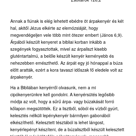
Annak a fiúnak is elég lehetett ebédre öt árpakenyér és két
hal, akitől Jézus elkérte az elemózsiáját, hogy
megvendégeljen vele több mint ötezer embert (János 6,9).
Árpából készült kenyeret a bibliai korban inkább a
szegények fogyasztottak, mivel az árpaliszt kisebb
gluténtartalmú, a belőle készült kenyér keményebb és
nehezebben emészthető. Az árpát egy jó hónappal a búza
előtt aratták, ezért a kora tavaszi időszak fő eledele volt az
árpakenyér.
Ha a Bibliában kenyérről olvasunk, nem a mi
cipókenyerünkre kell gondolni. A kenyérsütés legősibb
módja az volt, hogy a sűrű árpa- vagy búzakását forró
kőlapon megsütötték. Ez a lisztből, sóból és vízből gyúrt,
kelesztés nélküli lepénykenyér bármilyen gabonából
elkészíthető. Kelesztett tésztából is lehet lángost,
kenyérlepényt készíteni, de a búzalisztből készült kelesztett