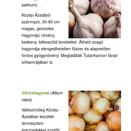
sativum
)
Közép-Ázsiából
származó, 30-80 cm
magas, gerezdes
hagymájú növény,
keskeny, kékeszöld levelekkel. Átható szagú
hagymája elengedhetetlen fűszer és alapvetően
fontos gyógynövény. Megtalálták Tutanhamon fáraó
sírkamrájában is.
Vöröshagyma
(Allium
cepa)
Valószínűleg Közép-
Ázsiában kezdték
termeszteni
évezredekkel ezelőtt.