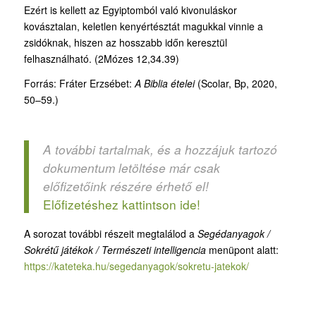
Ezért is kellett az Egyiptomból való kivonuláskor
kovásztalan, keletlen kenyértésztát magukkal vinnie a
zsidóknak, hiszen az hosszabb időn keresztül
felhasználható. (2Mózes 12,34.39)
Forrás: Fráter Erzsébet:
A Biblia ételei
(Scolar, Bp, 2020,
50–59.)
A további tartalmak, és a hozzájuk tartozó
dokumentum letöltése már csak
előfizetőink részére érhető el!
Előfizetéshez kattintson ide!
A sorozat további részeit megtalálod a
Segédanyagok /
Sokrétű játékok / Természeti intelligencia
menüpont alatt:
https://kateteka.hu/segedanyagok/sokretu-jatekok/