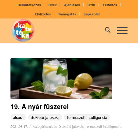
Bemutatkozás
Hírek
Ajánlások
GYIK
Feltöltés
Előfizetés
Támogatás
Kapcsolat
19. A nyár fűszerei
alsós
Sokrétű játékok
Természeti intelligencia
/
2021.06.17.
Kategória:
alsós
,
Sokrétű játékok
,
Természeti intelligencia