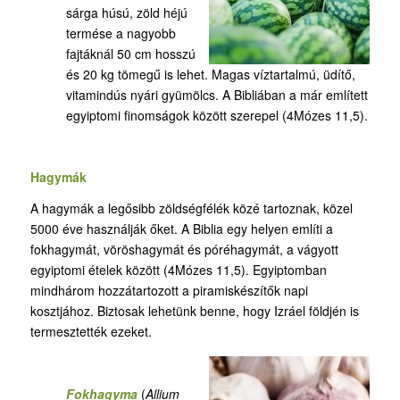
sárga húsú, zöld héjú
termése a nagyobb
fajtáknál 50 cm hosszú
és 20 kg tömegű is lehet. Magas víztartalmú, üdítő,
vitamindús nyári gyümölcs. A Bibliában a már említett
egyiptomi finomságok között szerepel (4Mózes 11,5).
Hagymák
A hagymák a legősibb zöldségfélék közé tartoznak, közel
5000 éve használják őket. A Biblia egy helyen említi a
fokhagymát, vöröshagymát és póréhagymát, a vágyott
egyiptomi ételek között (4Mózes 11,5). Egyiptomban
mindhárom hozzátartozott a piramiskészítők napi
kosztjához. Biztosak lehetünk benne, hogy Izráel földjén is
termesztették ezeket.
Fokhagyma
(
Allium