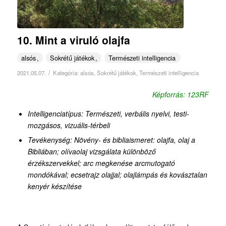
10. Mint a viruló olajfa
alsós
Sokrétű játékok
Természeti intelligencia
/
2021.05.07.
Kategória:
alsós
,
Sokrétű játékok
,
Természeti intelligencia
Képforrás: 123RF
Intelligenciatípus: Természeti, verbális nyelvi, testi-
mozgásos, vizuális-térbeli
Tevékenység: Növény- és bibliaismeret: olajfa, olaj a
Bibliában; olívaolaj vizsgálata különböző
érzékszervekkel; arc megkenése arcmutogató
mondókával; ecsetrajz olajjal; olajlámpás és kovásztalan
kenyér készítése