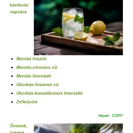
kánikulai
napokra
Mentás frissítő
Mentás-citromos víz
Mentás limonádé
Uborkás-fűszeres víz
Uborkás-bazsalikomos limonádé
Zellerjuice
Képek: 123RF
Öntetek,
krémek