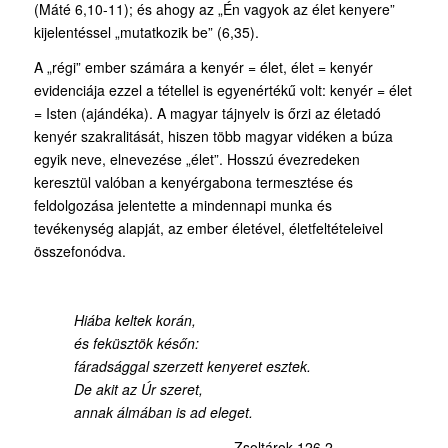
(Máté 6,10-11); és ahogy az „Én vagyok az élet kenyere”
kijelentéssel „mutatkozik be” (6,35).
A „régi” ember számára a kenyér = élet, élet = kenyér
evidenciája ezzel a tétellel is egyenértékű volt: kenyér = élet
= Isten (ajándéka). A magyar tájnyelv is őrzi az életadó
kenyér szakralitását, hiszen több magyar vidéken a búza
egyik neve, elnevezése „élet”. Hosszú évezredeken
keresztül valóban a kenyérgabona termesztése és
feldolgozása jelentette a mindennapi munka és
tevékenység alapját, az ember életével, életfeltételeivel
összefonódva.
Hiába keltek korán,
és feküsztök későn:
fáradsággal szerzett kenyeret esztek.
De akit az Úr szeret,
annak álmában is ad eleget.
Zsoltárok 126,2