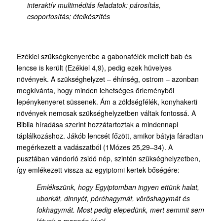
interaktív multimédiás feladatok: párosítás,
csoportosítás; ételkészítés
Ezékiel szükségkenyerébe a gabonafélék mellett bab és
lencse is került (Ezékiel 4,9), pedig ezek hüvelyes
növények. A szükséghelyzet – éhínség, ostrom – azonban
megkívánta, hogy minden lehetséges őrleményből
lepénykenyeret süssenek. Ám a zöldségfélék, konyhakerti
növények nemcsak szükséghelyzetben váltak fontossá. A
Biblia híradása szerint hozzátartoztak a mindennapi
táplálkozáshoz. Jákób lencsét főzött, amikor bátyja fáradtan
megérkezett a vadászatból (1Mózes 25,29–34). A
pusztában vándorló zsidó nép, szintén szükséghelyzetben,
így emlékezett vissza az egyiptomi kertek bőségére:
Emlékszünk, hogy Egyiptomban ingyen ettünk halat,
uborkát, dinnyét, póréhagymát, vöröshagymát és
fokhagymát. Most pedig elepedünk, mert semmit sem
látunk a mannán kívül.