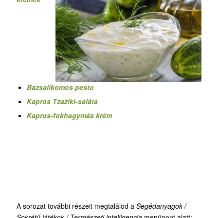
Bazsalikomos pesto
Kapros Tzaziki-saláta
Kapros-fokhagymás krém
A sorozat további részeit megtalálod a
Segédanyagok /
Sokrétű játékok / Természeti intelligencia
menüpont alatt: