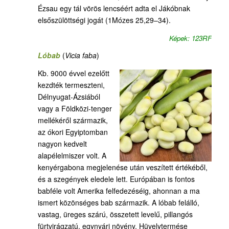
Ézsau egy tál vörös lencséért adta el Jákóbnak
elsőszülöttségi jogát (1Mózes 25,29–34).
Képek: 123RF
Lóbab
(
Vicia faba
)
Kb. 9000 évvel ezelőtt
kezdték termeszteni,
Délnyugat-Ázsiából
vagy a Földközi-tenger
mellékéről származik,
az ókori Egyiptomban
nagyon kedvelt
alapélelmiszer volt. A
kenyérgabona megjelenése után veszített értékéből,
és a szegények eledele lett. Európában is fontos
babféle volt Amerika felfedezéséig, ahonnan a ma
ismert közönséges bab származik. A lóbab felálló,
vastag, üreges szárú, összetett levelű, pillangós
fürtvirágzatú, egynyári növény. Hüvelytermése