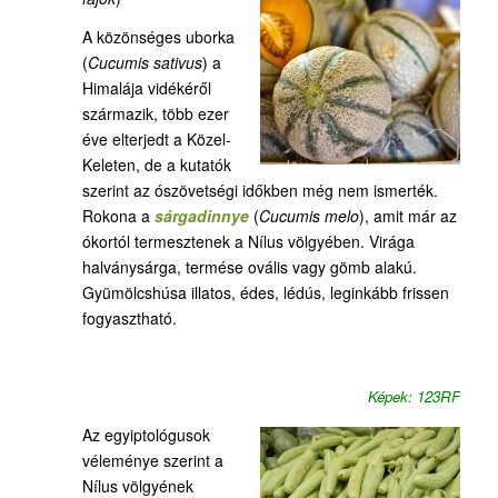
A közönséges uborka
(
Cucumis sativus
) a
Himalája vidékéről
származik, több ezer
éve elterjedt a Közel-
Keleten, de a kutatók
szerint az ószövetségi időkben még nem ismerték.
Rokona a
sárgadinnye
(
Cucumis melo
), amit már az
ókortól termesztenek a Nílus völgyében. Virága
halványsárga, termése ovális vagy gömb alakú.
Gyümölcshúsa illatos, édes, lédús, leginkább frissen
fogyasztható.
Képek: 123RF
Az egyiptológusok
véleménye szerint a
Nílus völgyének