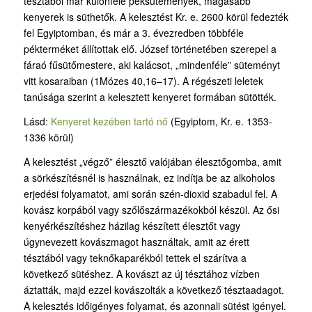
tésztából már különféle péksütemények, magasabb
kenyerek is süthetők. A kelesztést Kr. e. 2600 körül fedezték
fel Egyiptomban, és már a 3. évezredben többféle
pékterméket állítottak elő. József történetében szerepel a
fáraó fűsütőmestere, aki kalácsot, „mindenféle” süteményt
vitt kosaraiban (1Mózes 40,16–17). A régészeti leletek
tanúsága szerint a kelesztett kenyeret formában sütötték.
Lásd:
Kenyeret kezében tartó nő
(Egyiptom, Kr. e. 1353-
1336 körül)
A kelesztést „végző” élesztő valójában élesztőgomba, amit
a sörkészítésnél is használnak, ez indítja be az alkoholos
erjedési folyamatot, ami során szén-dioxid szabadul fel. A
kovász korpából vagy szőlőszármazékokból készül. Az ősi
kenyérkészítéshez házilag készített élesztőt vagy
úgynevezett kovászmagot használtak, amit az érett
tésztából vagy teknőkaparékból tettek el szárítva a
következő sütéshez. A kovászt az új tésztához vízben
áztatták, majd ezzel kovászolták a következő tésztaadagot.
A kelesztés időigényes folyamat, és azonnali sütést igényel.