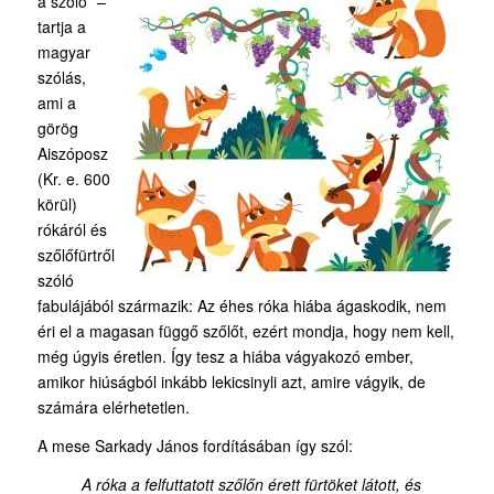
a szőlő” –
tartja a
magyar
szólás,
ami a
görög
Aiszóposz
(Kr. e. 600
körül)
rókáról és
szőlőfürtről
szóló
fabulájából származik: Az éhes róka hiába ágaskodik, nem
éri el a magasan függő szőlőt, ezért mondja, hogy nem kell,
még úgyis éretlen. Így tesz a hiába vágyakozó ember,
amikor hiúságból inkább lekicsinyli azt, amire vágyik, de
számára elérhetetlen.
A mese Sarkady János fordításában így szól:
A róka a felfuttatott szőlőn érett fürtöket látott, és