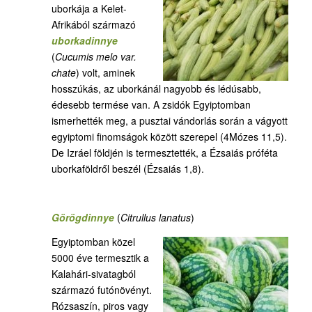
uborkája a Kelet-
Afrikából származó
uborkadinnye
(
Cucumis melo var.
chate
) volt, aminek
hosszúkás, az uborkánál nagyobb és lédúsabb,
édesebb termése van. A zsidók Egyiptomban
ismerhették meg, a pusztai vándorlás során a vágyott
egyiptomi finomságok között szerepel (4Mózes 11,5).
De Izráel földjén is termesztették, a Ézsaiás próféta
uborkaföldről beszél (Ézsaiás 1,8).
Görögdinnye
(
Citrullus lanatus
)
Egyiptomban közel
5000 éve termesztik a
Kalahári-sivatagból
származó futónövényt.
Rózsaszín, piros vagy