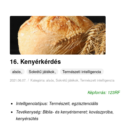
16. Kenyérkérdés
alsós
Sokrétű játékok
Természeti intelligencia
/
2021.06.07.
Kategória:
alsós
,
Sokrétű játékok
,
Természeti intelligencia
Képforrás: 123RF
Intelligenciatípus: Természeti, egzisztenciális
Tevékenység: Biblia- és kenyérismeret; kovászpróba,
kenyérsütés