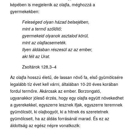
képében is megjelenik az olajfa, méghozzá a
gyermekekben:
Feleséged olyan házad belsejében,
mint a termő szőlőtő;
gyermekeid olyanok asztalod körül,
mint az olajfacsemeték.
Ilyen áldásban részesül az az ember,
aki féli az Urat.
Zsoltárok 128,3–4
Az olajfa hosszú életű, de lassan növő fa, első gyümölcsére
legalább tíz évet kell várni, általában 10-20 éves korában
fordul termőre. Akárcsak az ember. Borzongató,
ugyanakkor jóleső érzés, hogy egy olajfa együtt növekedhet
a gyerekekkel, egyszerre lesznek ifjak, egyszerre teremnek
gyümölcsöt, ki olajbogyót, ki a hitnek és szeretetnek
gyümölcseit, ha az áldás forrásánál marad. És ez az
áldottság az egész népre vonatkozik: