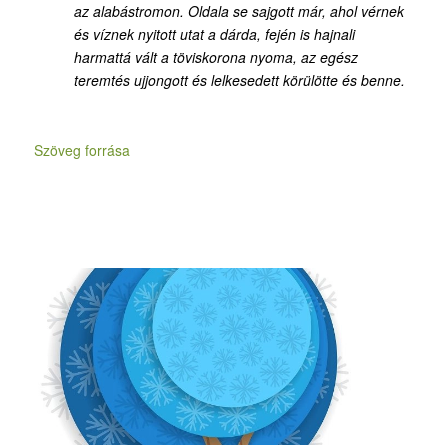
az alabástromon. Oldala se sajgott már, ahol vérnek
és víznek nyitott utat a dárda, fején is hajnali
harmattá vált a töviskorona nyoma, az egész
teremtés ujjongott és lelkesedett körülötte és benne.
Szöveg forrása