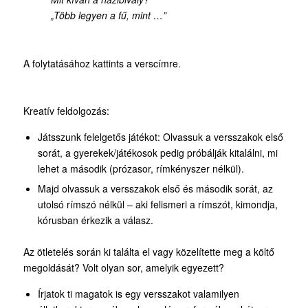
„Több legyen a fű, mint …”
A folytatásához kattints a verscímre.
Kreatív feldolgozás:
Játsszunk felelgetős játékot: Olvassuk a versszakok első
sorát, a gyerekek/játékosok pedig próbálják kitalálni, mi
lehet a második (prózasor, rímkényszer nélkül).
Majd olvassuk a versszakok első és második sorát, az
utolsó rímszó nélkül – aki felismeri a rímszót, kimondja,
kórusban érkezik a válasz.
Az ötletelés során ki találta el vagy közelítette meg a költő
megoldását? Volt olyan sor, amelyik egyezett?
Írjatok ti magatok is egy versszakot valamilyen