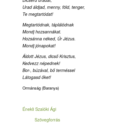
Dicsérd uradat;
Urad áldjad, menny, föld, tenger,
Te megtartódat!
Megtartódnak, táplálódnak
Mondj hozsannákat.
Hozsánna néked, Úr Jézus.
Mondj jónapokat!
Áldott Jézus, dicső Krisztus,
Kedvezz népednek!
Bor-, búzával, bő terméssel
Látogasd őket!
Ormánság (Baranya)
Énekli Szalóki Ági
Szövegforrás