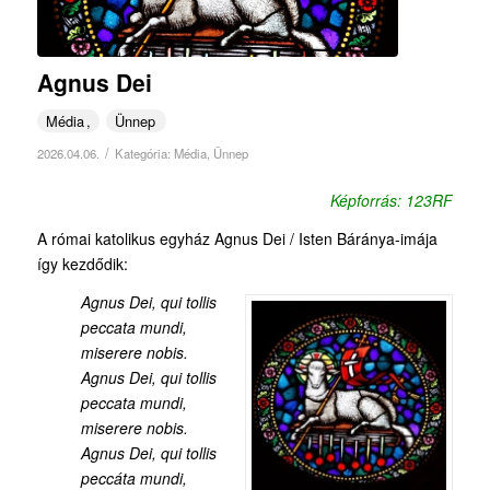
Agnus Dei
Média
Ünnep
/
2026.04.06.
Kategória:
Média
,
Ünnep
Képforrás: 123RF
A római katolikus egyház Agnus Dei / Isten Báránya-imája
így kezdődik:
Agnus Dei, qui tollis
peccata mundi,
miserere nobis.
Agnus Dei, qui tollis
peccata mundi,
miserere nobis.
Agnus Dei, qui tollis
peccáta mundi,