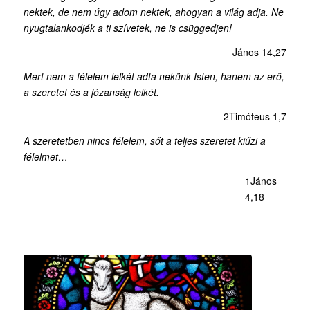
nektek, de nem úgy adom nektek, ahogyan a világ adja. Ne
nyugtalankodjék a ti szívetek, ne is csüggedjen!
János 14,27
Mert nem a félelem lelkét adta nekünk Isten, hanem az erő,
a szeretet és a józanság lelkét.
2Timóteus 1,7
A szeretetben nincs félelem, sőt a teljes szeretet kiűzi a
félelmet…
1János
4,18