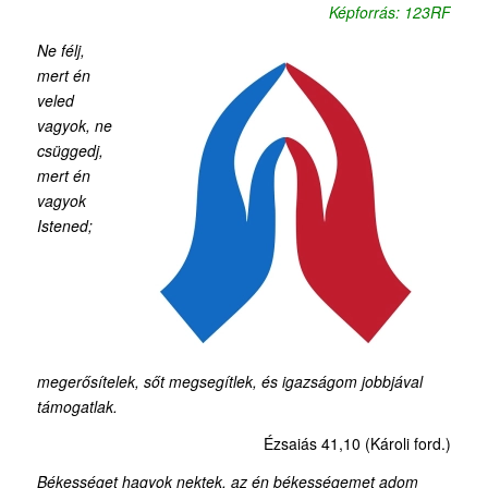
Képforrás: 123RF
Ne félj,
mert én
veled
vagyok, ne
csüggedj,
mert én
vagyok
Istened;
megerősítelek, sőt megsegítlek, és igazságom jobbjával
támogatlak.
Ézsaiás 41,10 (Károli ford.)
Békességet hagyok nektek, az én békességemet adom