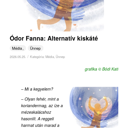
Ódor Fanna: Alternatív kiskáté
Média
Ünnep
/
2026.05.25.
Kategória:
Média
,
Ünnep
grafika © Bódi Kati
– Mi a kegyelem?
– Olyan fehér, mint a
koriandermag, az íze a
mézeskalácshoz
hasonlít. A reggeli
harmat után marad a