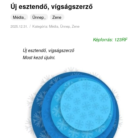
Új esztendő, vígságszerző
Média
Ünnep
Zene
/
2025.12.31.
Kategória:
Média
,
Ünnep
,
Zene
Képforrás: 123RF
Új esztendő, vígságszerző
Most kezd újulni.