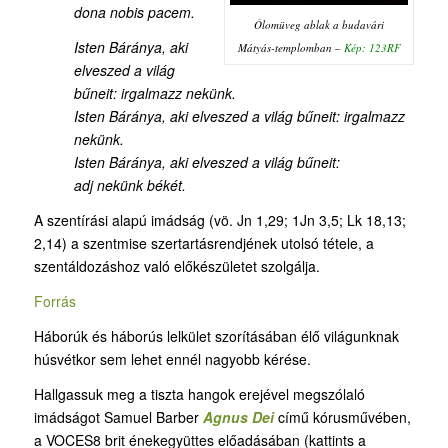
dona nobis pacem.
Ólomüveg ablak a budavári
Isten Báránya, aki
Mátyás-templomban –
Kép: 123RF
elveszed a világ
bűneit: irgalmazz nekünk.
Isten Báránya, aki elveszed a világ bűneit: irgalmazz
nekünk.
Isten Báránya, aki elveszed a világ bűneit:
adj nekünk békét.
A szentírási alapú imádság (vö. Jn 1,29; 1Jn 3,5; Lk 18,13;
2,14) a szentmise szertartásrendjének utolsó tétele, a
szentáldozáshoz való előkészületet szolgálja.
Forrás
Háborúk és háborús lelkület szorításában élő világunknak
húsvétkor sem lehet ennél nagyobb kérése.
Hallgassuk meg a tiszta hangok erejével megszólaló
imádságot Samuel Barber
Agnus Dei
című kórusművében,
a VOCES8 brit énekegyüttes előadásában (kattints a