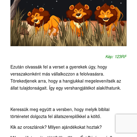
Kép: 123RF
Ezután olvassák fel a verset a gyerekek úgy, hogy
versszakonként más vállalkozzon a felolvasásra.
Törekedjenek arra, hogy a hangjukkal megelevenítsék az
állat tulajdonságait. Így egy vershangjátékot alakíthatunk.
Keressük meg együtt a versben, hogy melyik bibliai
történetet dolgozta fel állatszereplőkkel a költő.
Kik az oroszlánok? Milyen ajándékokat hoztak?