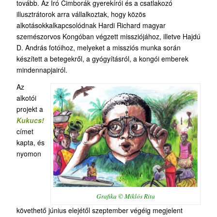
tovább. Az Író Cimborák gyerekírói és a csatlakozó
illusztrátorok arra vállalkoztak, hogy közös
alkotásokkalkapcsolódnak Hardi Richard magyar
szemészorvos Kongóban végzett missziójához, illetve Hajdú
D. András fotóihoz, melyeket a missziós munka során
készített a betegekről, a gyógyításról, a kongói emberek
mindennapjairól.
Az
alkotói
projekt a
Kukucs!
címet
kapta, és
nyomon
Grafika © Miklós Rita
követhető június elejétől szeptember végéig megjelent