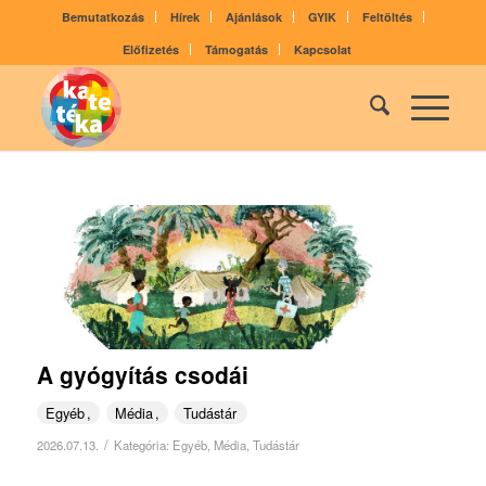
Bemutatkozás
Hírek
Ajánlások
GYIK
Feltöltés
Előfizetés
Támogatás
Kapcsolat
A gyógyítás csodái
Egyéb
Média
Tudástár
/
2026.07.13.
Kategória:
Egyéb
,
Média
,
Tudástár