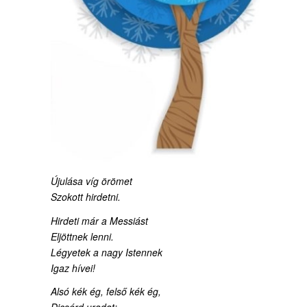
Újulása víg örömet
Szokott hirdetni.
Hirdeti már a Messiást
Eljöttnek lenni.
Légyetek a nagy Istennek
Igaz hívei!
Alsó kék ég, felső kék ég,