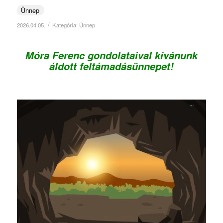
Ünnep
/
2026.04.05.
Kategória:
Ünnep
.
Móra Ferenc gondolataival kívánunk
áldott feltámadásünnepet!