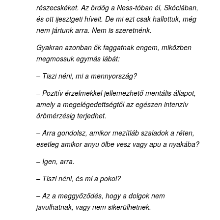
részecskéket. Az ördög a Ness-tóban él, Skóciában,
és ott ijesztgeti híveit. De mi ezt csak hallottuk, még
nem jártunk arra. Nem is szeretnénk.
Gyakran azonban ők faggatnak engem, miközben
megmossuk egymás lábát:
– Tiszi néni, mi a mennyország?
– Pozitív érzelmekkel jellemezhető mentális állapot,
amely a megelégedettségtől az egészen intenzív
örömérzésig terjedhet.
– Arra gondolsz, amikor mezítláb szaladok a réten,
esetleg amikor anyu ölbe vesz vagy apu a nyakába?
– Igen, arra.
– Tiszi néni, és mi a pokol?
– Az a meggyőződés, hogy a dolgok nem
javulhatnak, vagy nem sikerülhetnek.