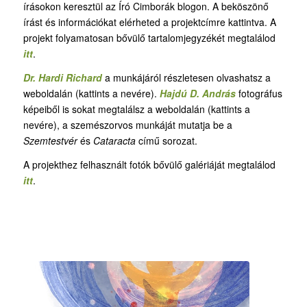
írásokon keresztül az Író Cimborák blogon. A beköszönő
írást és információkat elérheted a projektcímre kattintva. A
projekt folyamatosan bővülő tartalomjegyzékét megtalálod
itt
.
Dr. Hardi Richard
a munkájáról részletesen olvashatsz a
weboldalán (kattints a nevére).
Hajdú D. András
fotográfus
képeiből is sokat megtalálsz a weboldalán (kattints a
nevére), a szemészorvos munkáját mutatja be a
Szemtestvér
és
Cataracta
című sorozat.
A projekthez felhasznált fotók bővülő galériáját megtalálod
itt
.