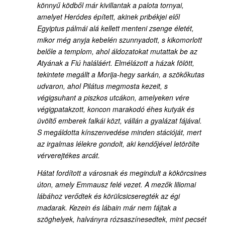
könnyű ködből már kivillantak a palota tornyai,
amelyet Heródes épített, akinek pribékjei elől
Egyiptus pálmái alá kellett menteni zsenge életét,
mikor még anyja kebelén szunnyadott, s kikomorlott
belőle a templom, ahol áldozatokat mutattak be az
Atyának a Fiú haláláért. Elmélázott a házak fölött,
tekintete megállt a Morija-hegy sarkán, a szökőkutas
udvaron, ahol Pilátus megmosta kezeit, s
végigsuhant a piszkos utcákon, amelyeken vére
végigpatakzott, koncon marakodó éhes kutyák és
üvöltő emberek falkái közt, vállán a gyalázat fájával.
S megáldotta kínszenvedése minden stációját, mert
az irgalmas lélekre gondolt, aki kendőjével letörölte
vérverejtékes arcát.
Hátat fordított a városnak és megindult a kökörcsines
úton, amely Emmausz felé vezet. A mezők liliomai
lábához verődtek és körülcsicseregték az égi
madarak. Kezein és lábain már nem fájtak a
szöghelyek, halványra rózsaszínesedtek, mint pecsét