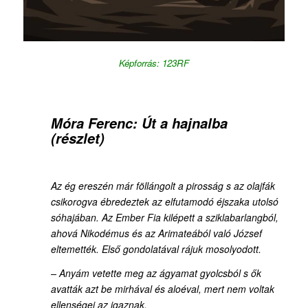
Képforrás: 123RF
Móra Ferenc:
Út a hajnalba
(részlet)
Az ég ereszén már föllángolt a pirosság s az olajfák
csikorogva ébredeztek az elfutamodó éjszaka utolsó
sóhajában. Az Ember Fia kilépett a sziklabarlangból,
ahová Nikodémus és az Arimateából való József
eltemették. Első gondolatával rájuk mosolyodott.
– Anyám vetette meg az ágyamat gyolcsból s ők
avatták azt be mirhával és aloéval, mert nem voltak
ellenségei az igaznak.