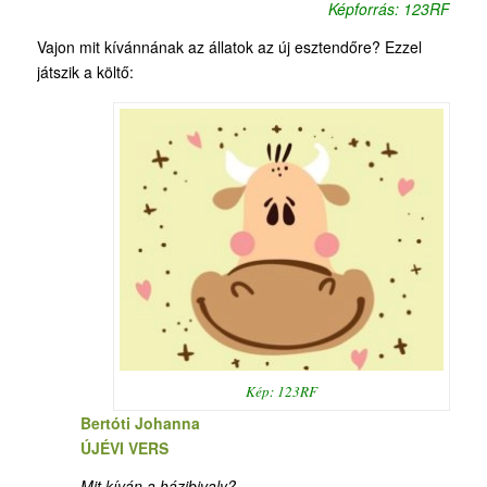
Képforrás: 123RF
Vajon mit kívánnának az állatok az új esztendőre? Ezzel
játszik a költő:
Kép: 123RF
Bertóti Johanna
ÚJÉVI VERS
Mit kíván a házibivaly?