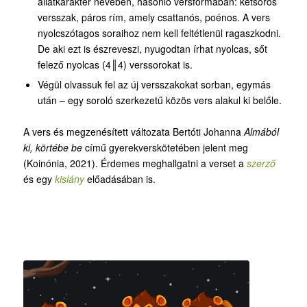
állatkarakter nevében, hasonló versformában: kétsoros
versszak, páros rím, amely csattanós, poénos. A vers
nyolcszótagos soraihoz nem kell feltétlenül ragaszkodni.
De aki ezt is észreveszi, nyugodtan írhat nyolcas, sőt
felező nyolcas (4║4) verssorokat is.
Végül olvassuk fel az új versszakokat sorban, egymás
után – egy soroló szerkezetű közös vers alakul ki belőle.
A vers és megzenésített változata Bertóti Johanna
Almából
ki, körtébe be
című gyerekverskötetében jelent meg
(Koinónia, 2021). Érdemes meghallgatni a verset a
szerző
és egy
kislány
előadásában is.