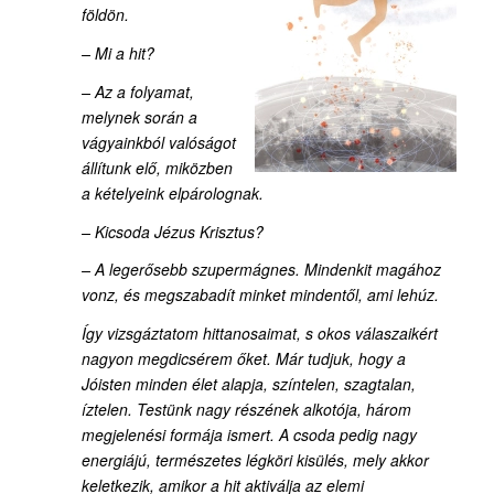
földön.
– Mi a hit?
– Az a folyamat,
melynek során a
vágyainkból valóságot
állítunk elő, miközben
a kételyeink elpárolognak.
– Kicsoda Jézus Krisztus?
– A legerősebb szupermágnes. Mindenkit magához
vonz, és megszabadít minket mindentől, ami lehúz.
Így vizsgáztatom hittanosaimat, s okos válaszaikért
nagyon megdicsérem őket. Már tudjuk, hogy a
Jóisten minden élet alapja, színtelen, szagtalan,
íztelen. Testünk nagy részének alkotója, három
megjelenési formája ismert. A csoda pedig nagy
energiájú, természetes légköri kisülés, mely akkor
keletkezik, amikor a hit aktiválja az elemi