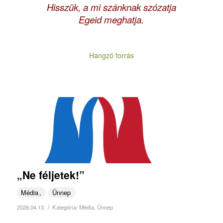
Hisszük, a mi szánknak szózatja
Egeid meghatja.
Hangzó forrás
„Ne féljetek!”
Média
Ünnep
/
2026.04.13.
Kategória:
Média
,
Ünnep