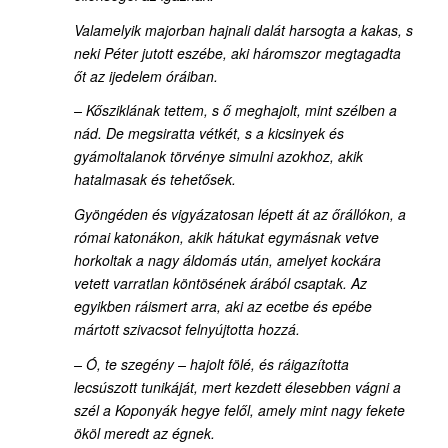
Valamelyik majorban hajnali dalát harsogta a kakas, s
neki Péter jutott eszébe, aki háromszor megtagadta
őt az ijedelem óráiban.
– Kősziklának tettem, s ő meghajolt, mint szélben a
nád. De megsiratta vétkét, s a kicsinyek és
gyámoltalanok törvénye simulni azokhoz, akik
hatalmasak és tehetősek.
Gyöngéden és vigyázatosan lépett át az őrállókon, a
római katonákon, akik hátukat egymásnak vetve
horkoltak a nagy áldomás után, amelyet kockára
vetett varratlan köntösének árából csaptak. Az
egyikben ráismert arra, aki az ecetbe és epébe
mártott szivacsot felnyújtotta hozzá.
– Ó, te szegény – hajolt fölé, és ráigazította
lecsúszott tunikáját, mert kezdett élesebben vágni a
szél a Koponyák hegye felől, amely mint nagy fekete
ököl meredt az égnek.