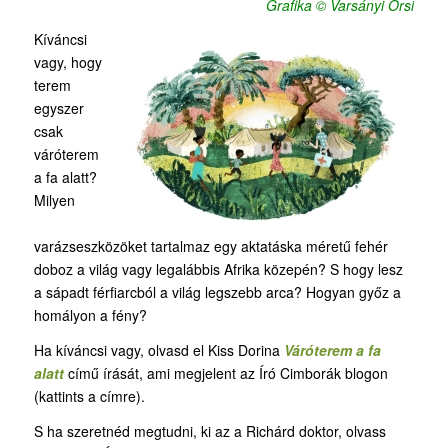
Grafika © Varsányi Orsi
Kíváncsi
vagy, hogy
terem
egyszer
csak
váróterem
a fa alatt?
Milyen
varázseszközöket tartalmaz egy aktatáska méretű fehér
doboz a világ vagy legalábbis Afrika közepén? S hogy lesz
a sápadt férfiarcból a világ legszebb arca? Hogyan győz a
homályon a fény?
Ha kíváncsi vagy, olvasd el Kiss Dorina
Váróterem a fa
alatt
című írását, ami megjelent az Író Cimborák blogon
(kattints a címre).
S ha szeretnéd megtudni, ki az a Richárd doktor, olvass