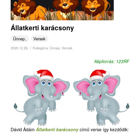
Állatkerti karácsony
Ünnep
Versek
/
2025.12.26.
Kategória:
Ünnep
,
Versek
Képforrás: 123RF
Dávid Ádám
Állatkerti karácsony
című verse így kezdődik: