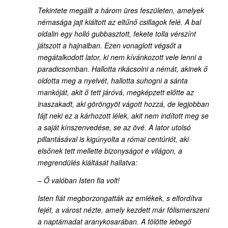
Tekintete megállt a három üres feszületen, amelyek
némasága jajt kiáltott az eltűnő csillagok felé. A bal
oldalin egy holló gubbasztott, fekete tolla vérszínt
játszott a hajnalban. Ezen vonaglott végsőt a
megátalkodott lator, ki nem kívánkozott vele lenni a
paradicsomban. Hallotta rikácsolni a némát, akinek ő
oldotta meg a nyelvét, hallotta suhogni a sánta
mankóját, akit ő tett járóvá, megképzett előtte az
inaszakadt, aki göröngyöt vágott hozzá, de legjobban
fájt neki ez a kárhozott lélek, akit nem indított meg se
a saját kínszenvedése, se az övé. A lator utolsó
pillantásával is kigúnyolta a római centúriót, aki
elsőnek tett mellette bizonyságot e világon, a
megrendülés kiáltását hallatva:
– Ő valóban Isten fia volt!
Isten fiát megborzongatták az emlékek, s elfordítva
fejét, a várost nézte, amely kezdett már fölismerszeni
a naptámadat aranykosarában. A fölötte lebegő