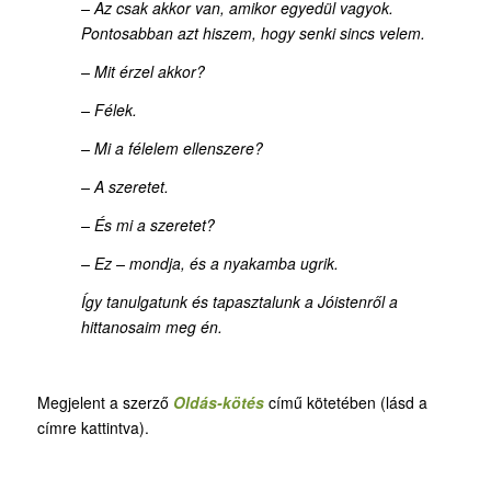
– Az csak akkor van, amikor egyedül vagyok.
Pontosabban azt hiszem, hogy senki sincs velem.
– Mit érzel akkor?
– Félek.
– Mi a félelem ellenszere?
– A szeretet.
– És mi a szeretet?
– Ez – mondja, és a nyakamba ugrik.
Így tanulgatunk és tapasztalunk a Jóistenről a
hittanosaim meg én.
Megjelent a szerző
Oldás-kötés
című kötetében (lásd a
címre kattintva).