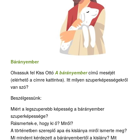
Bárányember
Olvassuk fel Kiss Ottó
A bárányember
című meséjét
(elérhető a címre kattintva). Itt milyen szuperképességekről
van szó?
Beszélgessünk:
Miért a legszuperebb képesség a bárányember
szuperképessége?
Ráismertek-e, hogy ki ő? Miről?
A történetben szereplő apa és kislánya miről ismerte meg?
Mi mindent kérdezett a bárányembertől a kislány? Mit