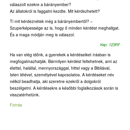
válaszolt ezekre a bárányember?
Az állatokról is faggatni kezdte. Mit kérdezhetett?
Ti mit kérdeznétek még a bárányembertől? –
Szuperképessége az is, hogy ő minden kérdést meghallgat.
És a maga módján meg is válaszol.
Kép: 123RF
Ha van elég időnk, a gyerekek a kérdéseiket írásban is
megfogalmazhatják. Bármilyen kérdést feltehetnek, ami az
élettel, halállal, mennyországgal, hittel vagy a Bibliával,
Isten létével, személyével kapcsolatos. A kérdéseket név
nélkül beadhatja, aki szeretne ezekről a dolgokról
beszélgetni. A kérdésekre a későbbi foglalkozások során is
visszatérhetünk.
Forrás