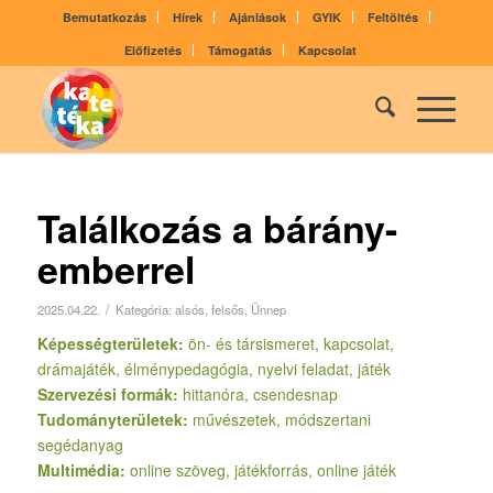
Bemutatkozás
Hírek
Ajánlások
GYIK
Feltöltés
Előfizetés
Támogatás
Kapcsolat
Találkozás a bárány-
emberrel
/
2025.04.22.
Kategória:
alsós
,
felsős
,
Ünnep
Képességterületek:
ön- és társismeret, kapcsolat,
drámajáték, élménypedagógia, nyelvi feladat, játék
Szervezési formák:
hittanóra, csendesnap
Tudományterületek:
művészetek, módszertani
segédanyag
Multimédia:
online szöveg, játékforrás, online játék