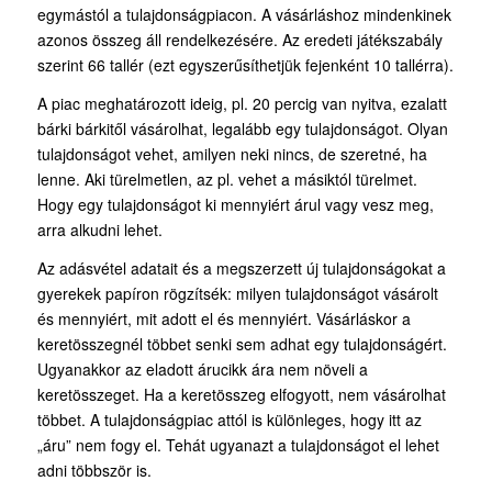
egymástól a tulajdonságpiacon. A vásárláshoz mindenkinek
azonos összeg áll rendelkezésére. Az eredeti játékszabály
szerint 66 tallér (ezt egyszerűsíthetjük fejenként 10 tallérra).
A piac meghatározott ideig, pl. 20 percig van nyitva, ezalatt
bárki bárkitől vásárolhat, legalább egy tulajdonságot. Olyan
tulajdonságot vehet, amilyen neki nincs, de szeretné, ha
lenne. Aki türelmetlen, az pl. vehet a másiktól türelmet.
Hogy egy tulajdonságot ki mennyiért árul vagy vesz meg,
arra alkudni lehet.
Az adásvétel adatait és a megszerzett új tulajdonságokat a
gyerekek papíron rögzítsék: milyen tulajdonságot vásárolt
és mennyiért, mit adott el és mennyiért. Vásárláskor a
keretösszegnél többet senki sem adhat egy tulajdonságért.
Ugyanakkor az eladott árucikk ára nem növeli a
keretösszeget. Ha a keretösszeg elfogyott, nem vásárolhat
többet. A tulajdonságpiac attól is különleges, hogy itt az
„áru” nem fogy el. Tehát ugyanazt a tulajdonságot el lehet
adni többször is.