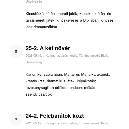
Újszövetség
Kincsfürkésző önismereti játék; kincskereső ön- és
társismereti játék; kincskeresés a Bibliában; kincses
igék dramatizálása
25-2. A két nővér
8
/
2026.05.19.
Kategória:
alsós
,
felsős
,
Történetmesélő Biblia
,
Újszövetség
Kánon két szólamban; Márta- és Mária-karakterek:
kreatív írás, dramatikus játék, képalkotás;
tevékenységlista értéksorrendben; mókás
szendvicsarcok
24-2. Felebarátok közt
9
/
2026.05.12.
Kategória:
alsós
,
felsős
,
Történetmesélő Biblia
,