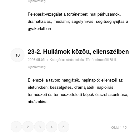
Újszövetség
Felebarát-vizsgálat a történetben; mai párhuzamok,
dramatizálás, médiahír; segélyhívás, segítségnyújtás a
gyakorlatban
23-2. Hullámok között, ellenszélben
10
/
2026.05.05.
Kategória:
alsós
,
felsős
,
Történetmesélő Biblia
,
Újszövetség
Ellenszél a tavon: hangjáték, hajónapló; ellenszél az
életünkben: beszélgetés, drámajáték, naplóírás;
természeti és természetfeletti képek összehasonlítása,
ábrázolása
2
3
4
5
1
Oldal 1 / 5