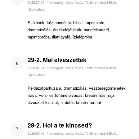
/
2026.07.01.
Kategória:
alsós
,
felsős
,
Történetmesélő Biblia
,
Újszövetség
Szólások, közmondások bibliai kapcsolata,
dramatizálás; érzékelőjátékok: hangfelismerő,
tapintópróba, illatfigyelő, ízlelőpróba
29-2. Mai elveszettek
6
/
2026.06.24.
Kategória:
alsós
,
felsős
,
Történetmesélő Biblia
,
Újszövetség
Példázatpárhuzam, dramatizálás, veszteségtörténetek
írása; vers- és történetolvasás, kreatív írás, rajz;
elveszett kisállat, hirdetés kreatív formái
28-2. Hol a te kincsed?
7
/
2026.06.16.
Kategória:
alsós
,
felsős
,
Történetmesélő Biblia
,