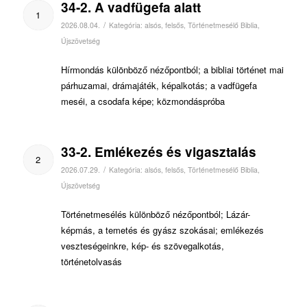
34-2. A vadfügefa alatt
1
/
2026.08.04.
Kategória:
alsós
,
felsős
,
Történetmesélő Biblia
,
Újszövetség
Hírmondás különböző nézőpontból; a bibliai történet mai
párhuzamai, drámajáték, képalkotás; a vadfügefa
meséi, a csodafa képe; közmondáspróba
33-2. Emlékezés és vigasztalás
2
/
2026.07.29.
Kategória:
alsós
,
felsős
,
Történetmesélő Biblia
,
Újszövetség
Történetmesélés különböző nézőpontból; Lázár-
képmás, a temetés és gyász szokásai; emlékezés
veszteségeinkre, kép- és szövegalkotás,
történetolvasás