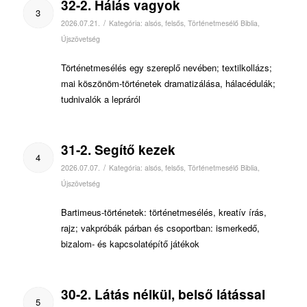
32-2. Hálás vagyok
3
/
2026.07.21.
Kategória:
alsós
,
felsős
,
Történetmesélő Biblia
,
Újszövetség
Történetmesélés egy szereplő nevében; textilkollázs;
mai köszönöm-történetek dramatizálása, hálacédulák;
tudnivalók a lepráról
31-2. Segítő kezek
4
/
2026.07.07.
Kategória:
alsós
,
felsős
,
Történetmesélő Biblia
,
Újszövetség
Bartimeus-történetek: történetmesélés, kreatív írás,
rajz; vakpróbák párban és csoportban: ismerkedő,
bizalom- és kapcsolatépítő játékok
30-2. Látás nélkül, belső látással
5