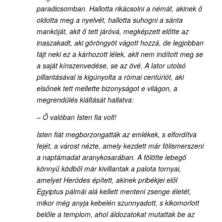
paradicsomban. Hallotta rikácsolni a némát, akinek ő
oldotta meg a nyelvét, hallotta suhogni a sánta
mankóját, akit ő tett járóvá, megképzett előtte az
inaszakadt, aki göröngyöt vágott hozzá, de legjobban
fájt neki ez a kárhozott lélek, akit nem indított meg se
a saját kínszenvedése, se az övé. A lator utolsó
pillantásával is kigúnyolta a római centúriót, aki
elsőnek tett mellette bizonyságot e világon, a
megrendülés kiáltását hallatva:
– Ő valóban Isten fia volt!
Isten fiát megborzongatták az emlékek, s elfordítva
fejét, a várost nézte, amely kezdett már fölismerszeni
a naptámadat aranykosarában. A fölötte lebegő
könnyű ködből már kivillantak a palota tornyai,
amelyet Heródes épített, akinek pribékjei elől
Egyiptus pálmái alá kellett menteni zsenge életét,
mikor még anyja kebelén szunnyadott, s kikomorlott
belőle a templom, ahol áldozatokat mutattak be az