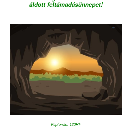
áldott feltámadásünnepet!
Képforrás: 123RF