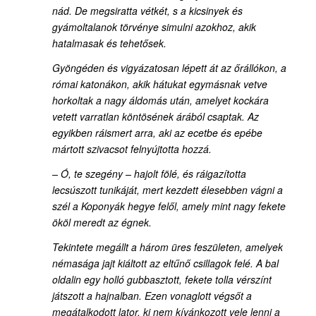
nád. De megsiratta vétkét, s a kicsinyek és
gyámoltalanok törvénye simulni azokhoz, akik
hatalmasak és tehetősek.
Gyöngéden és vigyázatosan lépett át az őrállókon, a
római katonákon, akik hátukat egymásnak vetve
horkoltak a nagy áldomás után, amelyet kockára
vetett varratlan köntösének árából csaptak. Az
egyikben ráismert arra, aki az ecetbe és epébe
mártott szivacsot felnyújtotta hozzá.
– Ó, te szegény – hajolt fölé, és ráigazította
lecsúszott tunikáját, mert kezdett élesebben vágni a
szél a Koponyák hegye felől, amely mint nagy fekete
ököl meredt az égnek.
Tekintete megállt a három üres feszületen, amelyek
némasága jajt kiáltott az eltűnő csillagok felé. A bal
oldalin egy holló gubbasztott, fekete tolla vérszínt
játszott a hajnalban. Ezen vonaglott végsőt a
megátalkodott lator, ki nem kívánkozott vele lenni a