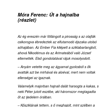
Móra Ferenc:
Út a hajnalba
(részlet)
Az ég ereszén már föllángolt a pirosság s az olajfák
csikorogva ébredeztek az elfutamodó éjszaka utolsó
sóhajában. Az Ember Fia kilépett a sziklabarlangból,
ahová Nikodémus és az Arimateából való József
eltemették. Első gondolatával rájuk mosolyodott.
– Anyám vetette meg az ágyamat gyolcsból s ők
avatták azt be mirhával és aloéval, mert nem voltak
ellenségei az igaznak.
Valamelyik majorban hajnali dalát harsogta a kakas, s
neki Péter jutott eszébe, aki háromszor megtagadta
őt az ijedelem óráiban.
– Kősziklának tettem, s ő meghajolt, mint szélben a