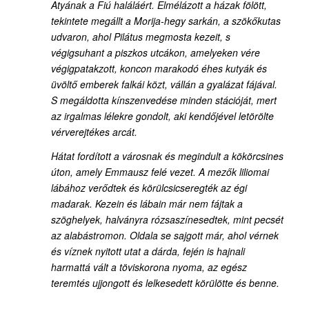
Atyának a Fiú haláláért. Elmélázott a házak fölött,
tekintete megállt a Morija-hegy sarkán, a szökőkutas
udvaron, ahol Pilátus megmosta kezeit, s
végigsuhant a piszkos utcákon, amelyeken vére
végigpatakzott, koncon marakodó éhes kutyák és
üvöltő emberek falkái közt, vállán a gyalázat fájával.
S megáldotta kínszenvedése minden stációját, mert
az irgalmas lélekre gondolt, aki kendőjével letörölte
vérverejtékes arcát.
Hátat fordított a városnak és megindult a kökörcsines
úton, amely Emmausz felé vezet. A mezők liliomai
lábához verődtek és körülcsicseregték az égi
madarak. Kezein és lábain már nem fájtak a
szöghelyek, halványra rózsaszínesedtek, mint pecsét
az alabástromon. Oldala se sajgott már, ahol vérnek
és víznek nyitott utat a dárda, fején is hajnali
harmattá vált a töviskorona nyoma, az egész
teremtés ujjongott és lelkesedett körülötte és benne.