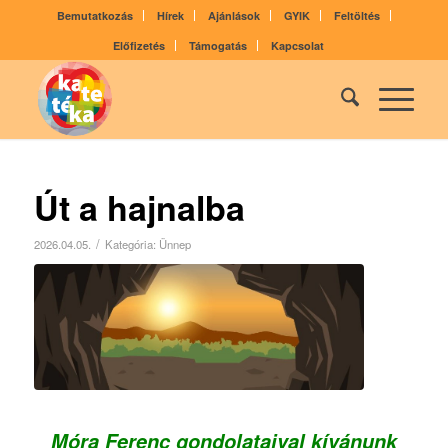
Bemutatkozás
Hírek
Ajánlások
GYIK
Feltöltés
Előfizetés
Támogatás
Kapcsolat
Út a hajnalba
/
2026.04.05.
Kategória:
Ünnep
.
Móra Ferenc gondolataival kívánunk