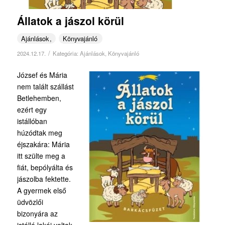
Állatok a jászol körül
Ajánlások
Könyvajánló
/
2024.12.17.
Kategória:
Ajánlások
,
Könyvajánló
József és Mária
nem talált szállást
Betlehemben,
ezért egy
istállóban
húzódtak meg
éjszakára: Mária
itt szülte meg a
fiát, bepólyálta és
jászolba fektette.
A gyermek első
üdvözlői
bizonyára az
istálló lakói voltak.