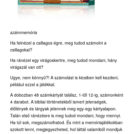
számmemória
Ha felnézel a csillagos égre, meg tudod számolni a
csillagokat?
Ha ránézel egy virágoskertre, meg tudod mondani, hány
virágszál van ott?
Ugye, nem könnyű?! A számolást is kicsiben kell kezdeni,
például ezzel a játékkal.
A dobozban 48 számkártyát találsz, 1-től 12-ig, számonként
4 darabot. A bibliai történetekből ismert jelenségek,
élőlények és tárgyak jelennek meg egy-egy kártyalapon.
Talán első ránézésre is meg tudod mondani, hogy mennyi.
Ha túl sok, megszámolhatod. És mint a memóriajátékokban
szokott lenni, megjegyezheted, hol láttál valamiből mondjuk