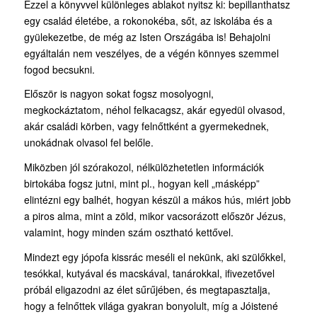
Ezzel a könyvvel különleges ablakot nyitsz ki: bepillanthatsz
egy család életébe, a rokonokéba, sőt, az iskolába és a
gyülekezetbe, de még az Isten Országába is! Behajolni
egyáltalán nem veszélyes, de a végén könnyes szemmel
fogod becsukni.
Először is nagyon sokat fogsz mosolyogni,
megkockáztatom, néhol felkacagsz, akár egyedül olvasod,
akár családi körben, vagy felnőttként a gyermekednek,
unokádnak olvasol fel belőle.
Miközben jól szórakozol, nélkülözhetetlen információk
birtokába fogsz jutni, mint pl., hogyan kell „másképp”
elintézni egy balhét, hogyan készül a mákos hús, miért jobb
a piros alma, mint a zöld, mikor vacsorázott először Jézus,
valamint, hogy minden szám osztható kettővel.
Mindezt egy jópofa kissrác meséli el nekünk, aki szülőkkel,
tesókkal, kutyával és macskával, tanárokkal, ifivezetővel
próbál eligazodni az élet sűrűjében, és megtapasztalja,
hogy a felnőttek világa gyakran bonyolult, míg a Jóistené