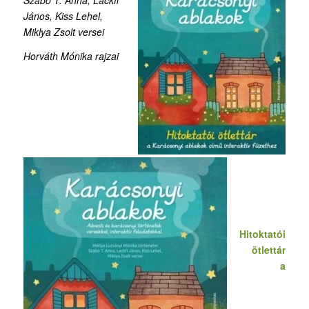
Szabó T. Anna, Lackfi
János, Kiss Lehel,
Miklya Zsolt versei
Horváth Mónika rajzai
Hitoktatói
ötlettár
a