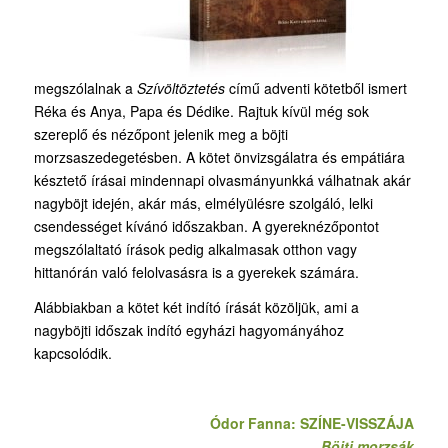
megszólalnak a
Szívöltöztetés
című adventi kötetből ismert
Réka és Anya, Papa és Dédike. Rajtuk kívül még sok
szereplő és nézőpont jelenik meg a böjti
morzsaszedegetésben. A kötet önvizsgálatra és empátiára
késztető írásai mindennapi olvasmányunkká válhatnak akár
nagyböjt idején, akár más, elmélyülésre szolgáló, lelki
csendességet kívánó időszakban. A gyereknézőpontot
megszólaltató írások pedig alkalmasak otthon vagy
hittanórán való felolvasásra is a gyerekek számára.
Alábbiakban a kötet két indító írását közöljük, ami a
nagyböjti időszak indító egyházi hagyományához
kapcsolódik.
Ódor Fanna:
SZÍNE-VISSZÁJA
Böjti morzsák