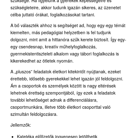
szüksége. Ha figyelünk a gyerekek képességeire és
szükségleteire, akkor tudunk igazán sikeres, az üzenetet
célba juttató órákat, foglalkozásokat tartani.
A bő választék ahhoz is segítséget ad, hogy egy-egy témát
kiemelten, más pedagógiai helyzetben is fel tudjunk
dolgozni, mint amit a hittanóra szűk kerete biztosít. Így egy-
egy csendesnap, kreatív műhelyfoglalkozás,
gyermekistentiszteleti alkalom vagy tábori foglalkozás is
kikerekedhet az ötletek nyomán.
A „pluszos” feladatok életkori kitekintőt nyújtanak, ezeket
érettebb, idősebb gyerekekkel lehet igazán jól feldolgozni.
Ám a csoportok és személyek között is nagy eltérések
lehetnek érettség szempontjából, így ezek a feladatok
további lehetőséget adnak a differenciálásra,
csoportmunkára, illetve több életkori csoporttal való
szimultán feldolgozásra.
Jellemzők:
Katetéka előfizetők ingyenesen letölthetik