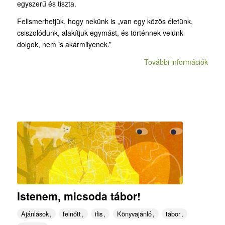
egyszerű és tiszta.
Felismerhetjük, hogy nekünk is „van egy közös életünk,
csiszolódunk, alakítjuk egymást, és történnek velünk
dolgok, nem is akármilyenek.”
További információk
Istenem, micsoda tábor!
Ajánlások
felnőtt
ifis
Könyvajánló
tábor