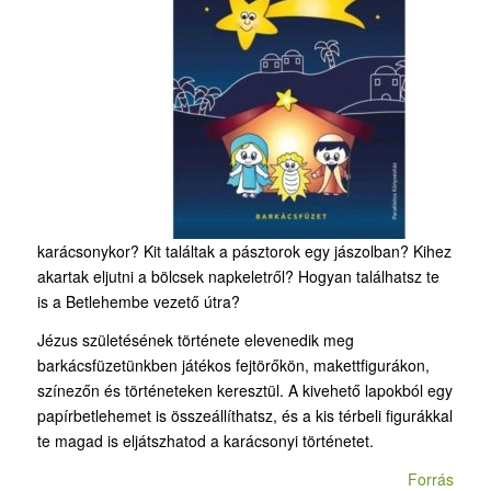
karácsonykor? Kit találtak a pásztorok egy jászolban? Kihez
akartak eljutni a bölcsek napkeletről? Hogyan találhatsz te
is a Betlehembe vezető útra?
Jézus születésének története elevenedik meg
barkácsfüzetünkben játékos fejtörőkön, makettfigurákon,
színezőn és történeteken keresztül. A kivehető lapokból egy
papírbetlehemet is összeállíthatsz, és a kis térbeli figurákkal
te magad is eljátszhatod a karácsonyi történetet.
Forrás