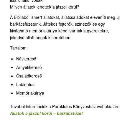
Milyen állatok lehettek a jászol körül?
A Bibliából ismert állatokat, állatcsaládokat eleveníti meg új
barkácsfüzetünk. Játékos fejtörők, színezők és egy
kivágható memóriakártya képei várnak a gyerekekre,
jókedvű állathangok kíséretében.
Tartalom:
Névkereső
Árnyékkereső
Családkereső
Labirintus
Memóriakártya
További információk a Parakletos Könyvesház weboldalán:
Állatok a jászol körül – barkácsfüzet