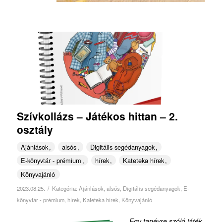
Szívkollázs – Játékos hittan – 2.
osztály
Ajánlások
alsós
Digitális segédanyagok
E-könyvtár - prémium
hírek
Kateteka hírek
Könyvajánló
/
2023.08.25.
Kategória:
Ajánlások
,
alsós
,
Digitális segédanyagok
,
E-
könyvtár - prémium
,
hírek
,
Kateteka hírek
,
Könyvajánló
Egy tanévre szóló játék-