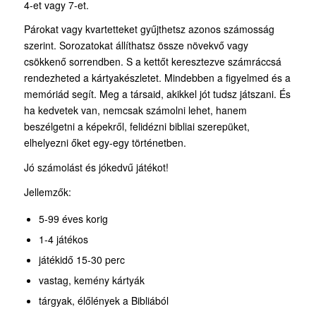
4-et vagy 7-et.
Párokat vagy kvartetteket gyűjthetsz azonos számosság
szerint. Sorozatokat állíthatsz össze növekvő vagy
csökkenő sorrendben. S a kettőt keresztezve számráccsá
rendezheted a kártyakészletet. Mindebben a figyelmed és a
memóriád segít. Meg a társaid, akikkel jót tudsz játszani. És
ha kedvetek van, nemcsak számolni lehet, hanem
beszélgetni a képekről, felidézni bibliai szerepüket,
elhelyezni őket egy-egy történetben.
Jó számolást és jókedvű játékot!
Jellemzők:
5-99 éves korig
1-4 játékos
játékidő 15-30 perc
vastag, kemény kártyák
tárgyak, élőlények a Bibliából