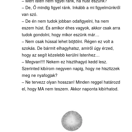
– Mert Isten nem figyel ránk, ha húst eszünk?
– De, Ő mindig figyel ránk. Inkább a mi figyelmünkről
van szó.
– De én nem tudok jobban odafigyelni, ha nem
eszem húst. És amikor éhes vagyok, akkor csak arra
tudok gondolni, hogy mikor eszünk már…
– Nem csak hússal lehet böjtölni. Régen ez volt a
szokás. De bármit elhagyhatsz, amiről úgy érzed,
hogy az segít közelebb kerülni Istenhez…
– Megvan!!!! Nekem ez hisztihagyó kedd lesz.
Szerinted kibírom negyven napig, hogy ne hisztizzek
meg ne nyafogjak?
– Ne tervezz olyan hosszan! Minden reggel határozd
el, hogy MA nem teszem. Akkor naponta kibírhatod.