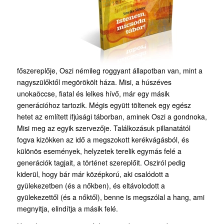
főszereplője, Oszi némileg roggyant állapotban van, mint a
nagyszülőktől megörökölt háza. Misi, a húszéves
unokaöccse, fiatal és lelkes hívő, már egy másik
generációhoz tartozik. Mégis együtt töltenek egy egész
hetet az említett ifjúsági táborban, aminek Oszi a gondnoka,
Misi meg az egyik szervezője. Találkozásuk pillanatától
fogva kizökken az idő a megszokott kerékvágásból, és
különös események, helyzetek terelik egymás felé a
generációk tagjait, a történet szereplőit. Osziról pedig
kiderül, hogy bár már középkorú, aki csalódott a
gyülekezetben (és a nőkben), és eltávolodott a
gyülekezettől (és a nőktől), benne is megszólal a hang, ami
megnyitja, elindítja a másik felé.