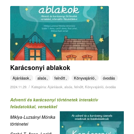
Karácsonyi ablakok
Ajánlások
alsós
felnőtt
Könyvajánló
óvodás
/
2024.11.29.
Kategória:
Ajánlások
,
alsós
,
felnőtt
,
Könyvajánló
,
óvodás
Adventi és karácsonyi történetek interaktív
feladatokkal, versekkel
Miklya-Luzsányi Mónika
történetei