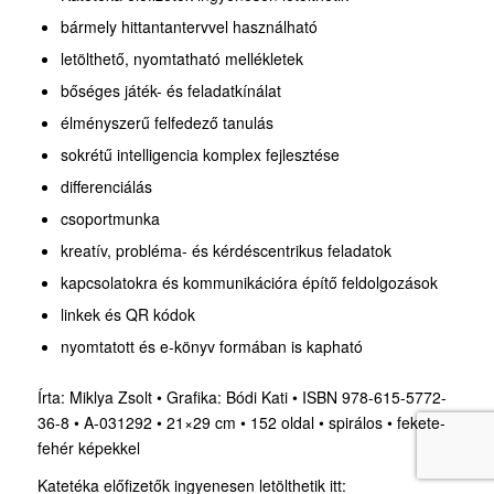
bármely hittantantervvel használható
letölthető, nyomtatható mellékletek
bőséges játék- és feladatkínálat
élményszerű felfedező tanulás
sokrétű intelligencia komplex fejlesztése
differenciálás
csoportmunka
kreatív, probléma- és kérdéscentrikus feladatok
kapcsolatokra és kommunikációra építő feldolgozások
linkek és QR kódok
nyomtatott és e-könyv formában is kapható
Írta: Miklya Zsolt • Grafika: Bódi Kati • ISBN 978-615-5772-
36-8 • A-031292 • 21×29 cm • 152 oldal • spirálos • fekete-
fehér képekkel
Katetéka előfizetők ingyenesen letölthetik itt: