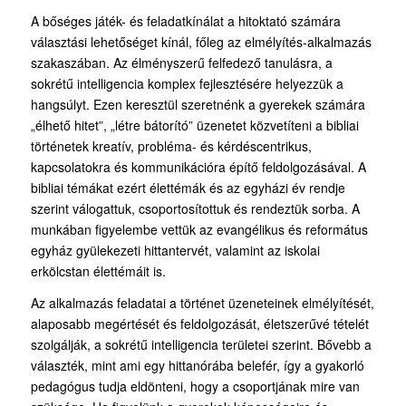
A bőséges játék- és feladatkínálat a hitoktató számára
választási lehetőséget kínál, főleg az elmélyítés-alkalmazás
szakaszában. Az élményszerű felfedező tanulásra, a
sokrétű intelligencia komplex fejlesztésére helyezzük a
hangsúlyt. Ezen keresztül szeretnénk a gyerekek számára
„élhető hitet”, „létre bátorító” üzenetet közvetíteni a bibliai
történetek kreatív, probléma- és kérdéscentrikus,
kapcsolatokra és kommunikációra építő feldolgozásával. A
bibliai témákat ezért élettémák és az egyházi év rendje
szerint válogattuk, csoportosítottuk és rendeztük sorba. A
munkában figyelembe vettük az evangélikus és református
egyház gyülekezeti hittantervét, valamint az iskolai
erkölcstan élettémáit is.
Az alkalmazás feladatai a történet üzeneteinek elmélyítését,
alaposabb megértését és feldolgozását, életszerűvé tételét
szolgálják, a sokrétű intelligencia területei szerint. Bővebb a
választék, mint ami egy hittanórába belefér, így a gyakorló
pedagógus tudja eldönteni, hogy a csoportjának mire van