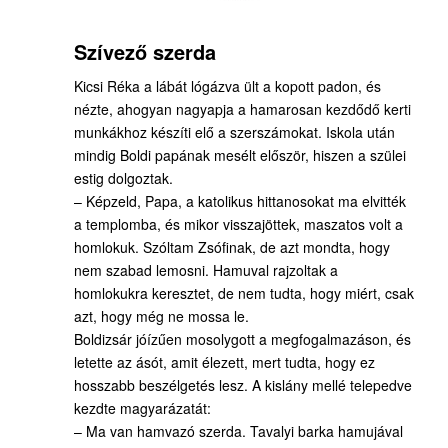
Szívező szerda
Kicsi Réka a lábát lógázva ült a kopott padon, és
nézte, ahogyan nagyapja a hamarosan kezdődő kerti
munkákhoz készíti elő a szerszámokat. Iskola után
mindig Boldi papának mesélt először, hiszen a szülei
estig dolgoztak.
– Képzeld, Papa, a katolikus hittanosokat ma elvitték
a templomba, és mikor visszajöttek, maszatos volt a
homlokuk. Szóltam Zsófinak, de azt mondta, hogy
nem szabad lemosni. Hamuval rajzoltak a
homlokukra keresztet, de nem tudta, hogy miért, csak
azt, hogy még ne mossa le.
Boldizsár jóízűen mosolygott a megfogalmazáson, és
letette az ásót, amit élezett, mert tudta, hogy ez
hosszabb beszélgetés lesz. A kislány mellé telepedve
kezdte magyarázatát:
– Ma van hamvazó szerda. Tavalyi barka hamujával