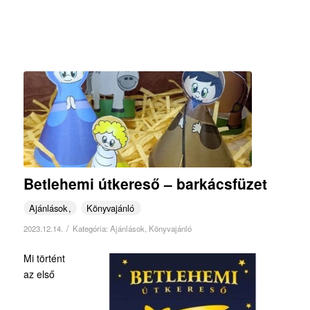
Betlehemi útkereső – barkácsfüzet
Ajánlások
Könyvajánló
/
2023.12.14.
Kategória:
Ajánlások
,
Könyvajánló
Mi történt
az első