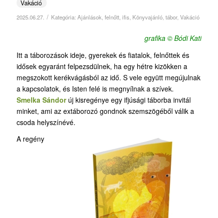
Vakáció
/
2025.06.27.
Kategória:
Ajánlások
,
felnőtt
,
ifis
,
Könyvajánló
,
tábor
,
Vakáció
grafika © Bódi Kati
Itt a táborozások ideje, gyerekek és fiatalok, felnőttek és
idősek egyaránt felpezsdülnek, ha egy hétre kizökken a
megszokott kerékvágásból az idő. S vele együtt megújulnak
a kapcsolatok, és Isten felé is megnyílnak a szívek.
Smelka Sándor
új kisregénye egy ifjúsági táborba invitál
minket, ami az extáborozó gondnok szemszögéből válik a
csoda helyszínévé.
A regény