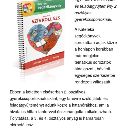
és feladatgyűjtemény 2.
osztályos
gyerekcsoportoknak.
A Katetéka
segédkönyvek
sorozatban adjuk közre
a honlapon korábban
már megjelent
tematikus sorozatok
átdolgozott, bővített,
egységes szerkezetbe
rendezett változatát.
Ebben a kötetben elsősorban 2. osztályos
gyerekcsoportoknak szánt, egy tanévre szóló játék- és
feladatgyűjteményt adunk közre a hittanórákhoz, ami a
hivatalos hittan-tantervvel összehangoltan alkalmazható.
Folytatása, a 3. és 4. osztályos anyag is hamarosan
elérhető lesz.