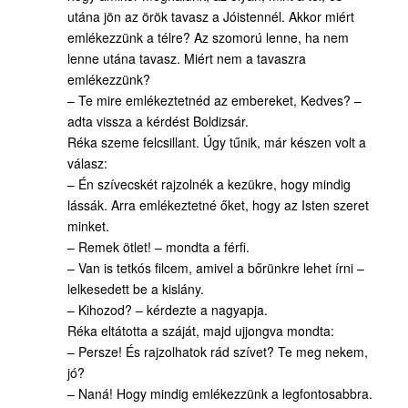
utána jön az örök tavasz a Jóistennél. Akkor miért
emlékezzünk a télre? Az szomorú lenne, ha nem
lenne utána tavasz. Miért nem a tavaszra
emlékezzünk?
– Te mire emlékeztetnéd az embereket, Kedves? –
adta vissza a kérdést Boldizsár.
Réka szeme felcsillant. Úgy tűnik, már készen volt a
válasz:
– Én szívecskét rajzolnék a kezükre, hogy mindig
lássák. Arra emlékeztetné őket, hogy az Isten szeret
minket.
– Remek ötlet! – mondta a férfi.
– Van is tetkós filcem, amivel a bőrünkre lehet írni –
lelkesedett be a kislány.
– Kihozod? – kérdezte a nagyapja.
Réka eltátotta a száját, majd ujjongva mondta:
– Persze! És rajzolhatok rád szívet? Te meg nekem,
jó?
– Naná! Hogy mindig emlékezzünk a legfontosabbra.