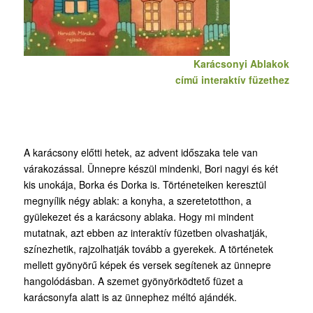
Karácsonyi Ablakok
című interaktív füzethez
A karácsony előtti hetek, az advent időszaka tele van
várakozással. Ünnepre készül mindenki, Bori nagyi és két
kis unokája, Borka és Dorka is. Történeteiken keresztül
megnyílik négy ablak: a konyha, a szeretetotthon, a
gyülekezet és a karácsony ablaka. Hogy mi mindent
mutatnak, azt ebben az interaktív füzetben olvashatják,
színezhetik, rajzolhatják tovább a gyerekek. A történetek
mellett gyönyörű képek és versek segítenek az ünnepre
hangolódásban. A szemet gyönyörködtető füzet a
karácsonyfa alatt is az ünnephez méltó ajándék.