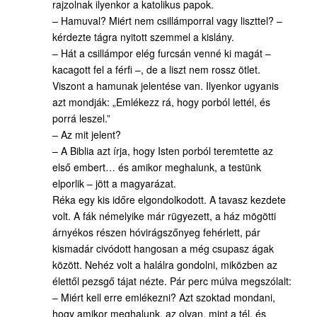
rajzolnak ilyenkor a katolikus papok.
– Hamuval? Miért nem csillámporral vagy liszttel? –
kérdezte tágra nyitott szemmel a kislány.
– Hát a csillámpor elég furcsán venné ki magát –
kacagott fel a férfi –, de a liszt nem rossz ötlet.
Viszont a hamunak jelentése van. Ilyenkor ugyanis
azt mondják: „Emlékezz rá, hogy porból lettél, és
porrá leszel.”
– Az mit jelent?
– A Biblia azt írja, hogy Isten porból teremtette az
első embert… és amikor meghalunk, a testünk
elporlik – jött a magyarázat.
Réka egy kis időre elgondolkodott. A tavasz kezdete
volt. A fák némelyike már rügyezett, a ház mögötti
árnyékos részen hóvirágszőnyeg fehérlett, pár
kismadár civódott hangosan a még csupasz ágak
között. Nehéz volt a halálra gondolni, miközben az
élettől pezsgő tájat nézte. Pár perc múlva megszólalt:
– Miért kell erre emlékezni? Azt szoktad mondani,
hogy amikor meghalunk, az olyan, mint a tél, és