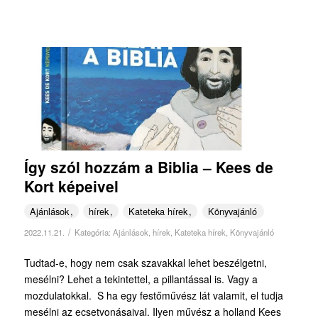
Így szól hozzám a Biblia – Kees de
Kort képeivel
Ajánlások
hírek
Kateteka hírek
Könyvajánló
/
2022.11.21.
Kategória:
Ajánlások
,
hírek
,
Kateteka hírek
,
Könyvajánló
Tudtad-e, hogy nem csak szavakkal lehet beszélgetni,
mesélni? Lehet a tekintettel, a pillantással is. Vagy a
mozdulatokkal. S ha egy festőművész lát valamit, el tudja
mesélni az ecsetvonásaival. Ilyen művész a holland Kees