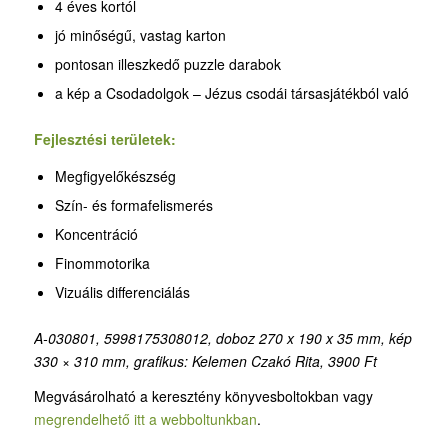
4 éves kortól
jó minőségű, vastag karton
pontosan illeszkedő puzzle darabok
a kép a Csodadolgok – Jézus csodái társasjátékból való
Fejlesztési területek:
Megfigyelőkészség
Szín- és formafelismerés
Koncentráció
Finommotorika
Vizuális differenciálás
A-030801, 5998175308012, doboz 270 x 190 x 35 mm, kép
330 × 310 mm, grafikus: Kelemen Czakó Rita, 3900 Ft
Megvásárolható a keresztény könyvesboltokban vagy
megrendelhető itt a webboltunkban
.