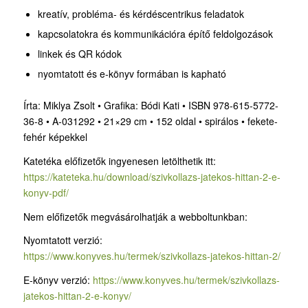
kreatív, probléma- és kérdéscentrikus feladatok
kapcsolatokra és kommunikációra építő feldolgozások
linkek és QR kódok
nyomtatott és e-könyv formában is kapható
Írta: Miklya Zsolt • Grafika: Bódi Kati • ISBN 978-615-5772-
36-8 • A-031292 • 21×29 cm • 152 oldal • spirálos • fekete-
fehér képekkel
Katetéka előfizetők ingyenesen letölthetik itt:
https://kateteka.hu/download/szivkollazs-jatekos-hittan-2-e-
konyv-pdf/
Nem előfizetők megvásárolhatják a webboltunkban:
Nyomtatott verzió:
https://www.konyves.hu/termek/szivkollazs-jatekos-hittan-2/
E-könyv verzió:
https://www.konyves.hu/termek/szivkollazs-
jatekos-hittan-2-e-konyv/