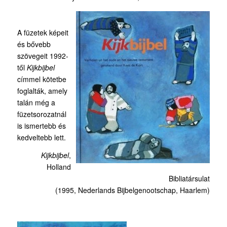
A füzetek képeit
és bővebb
szövegeit 1992-
től
Kijkbijbel
címmel kötetbe
foglalták, amely
talán még a
füzetsorozatnál
is ismertebb és
kedveltebb lett.
Kijkbijbel
,
Holland
Bibliatársulat
(1995, Nederlands Bijbelgenootschap, Haarlem)