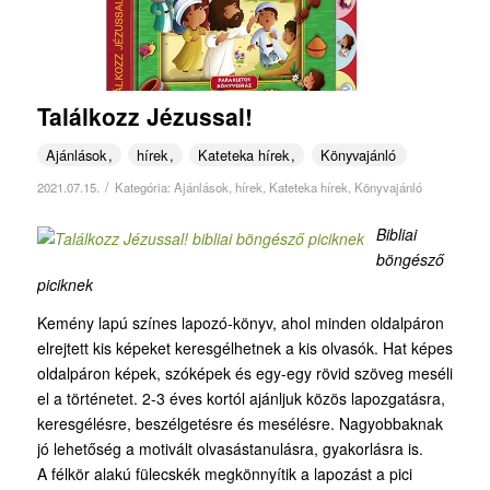
Találkozz Jézussal!
Ajánlások
hírek
Kateteka hírek
Könyvajánló
/
2021.07.15.
Kategória:
Ajánlások
,
hírek
,
Kateteka hírek
,
Könyvajánló
Bibliai
böngésző
piciknek
Kemény lapú színes lapozó-könyv, ahol minden oldalpáron
elrejtett kis képeket keresgélhetnek a kis olvasók. Hat képes
oldalpáron képek, szóképek és egy-egy rövid szöveg meséli
el a történetet. 2-3 éves kortól ajánljuk közös lapozgatásra,
keresgélésre, beszélgetésre és mesélésre. Nagyobbaknak
jó lehetőség a motivált olvasástanulásra, gyakorlásra is.
A félkör alakú fülecskék megkönnyítik a lapozást a pici