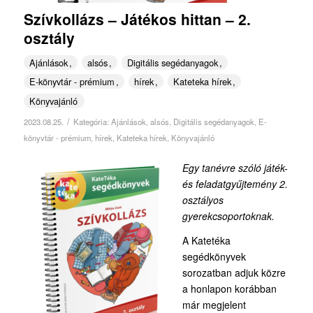
Szívkollázs – Játékos hittan – 2.
osztály
Ajánlások
alsós
Digitális segédanyagok
E-könyvtár - prémium
hírek
Kateteka hírek
Könyvajánló
/
2023.08.25.
Kategória:
Ajánlások
,
alsós
,
Digitális segédanyagok
,
E-
könyvtár - prémium
,
hírek
,
Kateteka hírek
,
Könyvajánló
Egy tanévre szóló játék-
és feladatgyűjtemény 2.
osztályos
gyerekcsoportoknak.
A Katetéka
segédkönyvek
sorozatban adjuk közre
a honlapon korábban
már megjelent