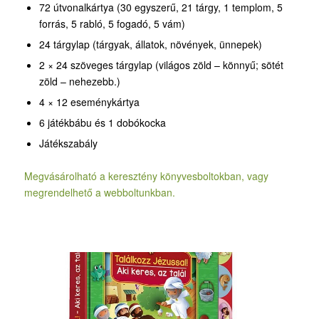
72 útvonalkártya (30 egyszerű, 21 tárgy, 1 templom, 5
forrás, 5 rabló, 5 fogadó, 5 vám)
24 tárgylap (tárgyak, állatok, növények, ünnepek)
2 × 24 szöveges tárgylap (világos zöld – könnyű; sötét
zöld – nehezebb.)
4 × 12 eseménykártya
6 játékbábu és 1 dobókocka
Játékszabály
Megvásárolható a keresztény könyvesboltokban, vagy
megrendelhető a webboltunkban.