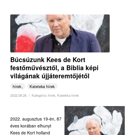
Búcsúzunk Kees de Kort
festőművésztől, a Biblia képi
világának újjáteremtőjétől
hírek
Kateteka hírek
/
2022.08.26.
Kategória:
hírek
,
Kateteka hírek
2022. augusztus 19-én, 87
éves korában elhunyt
Kees de Kort holland