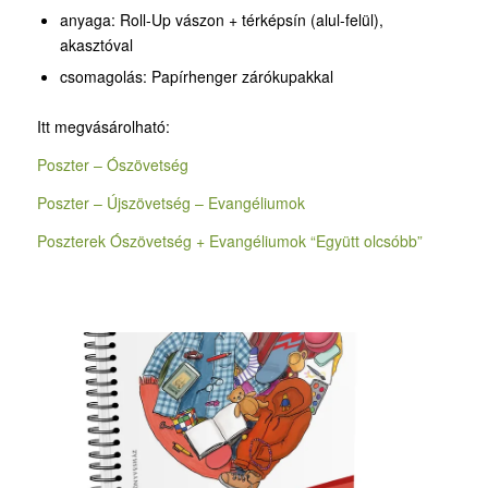
anyaga: Roll-Up vászon + térképsín (alul-felül),
akasztóval
csomagolás: Papírhenger zárókupakkal
Itt megvásárolható:
Poszter – Ószövetség
Poszter – Újszövetség – Evangéliumok
Poszterek Ószövetség + Evangéliumok “Együtt olcsóbb”