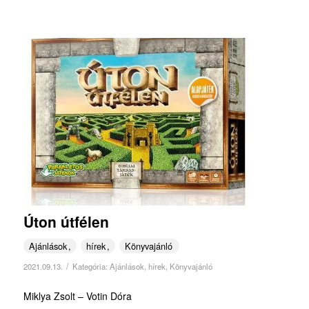
Úton útfélen
Ajánlások
hírek
Könyvajánló
/
2021.09.13.
Kategória:
Ajánlások
,
hírek
,
Könyvajánló
Miklya Zsolt – Votin Dóra