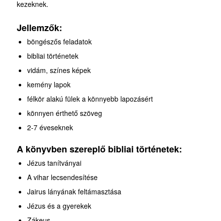
kezeknek.
Jellemzők:
böngészős feladatok
bibliai történetek
vidám, színes képek
kemény lapok
félkör alakú fülek a könnyebb lapozásért
könnyen érthető szöveg
2-7 éveseknek
A könyvben szereplő bibliai történetek:
Jézus tanítványai
A vihar lecsendesítése
Jairus lányának feltámasztása
Jézus és a gyerekek
Zákeus