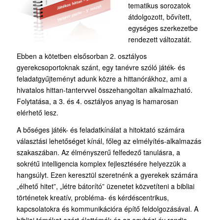
tematikus sorozatok
átdolgozott, bővített,
egységes szerkezetbe
rendezett változatát.
Ebben a kötetben elsősorban 2. osztályos
gyerekcsoportoknak szánt, egy tanévre szóló játék- és
feladatgyűjteményt adunk közre a hittanórákhoz, ami a
hivatalos hittan-tantervvel összehangoltan alkalmazható.
Folytatása, a 3. és 4. osztályos anyag is hamarosan
elérhető lesz.
A bőséges játék- és feladatkínálat a hitoktató számára
választási lehetőséget kínál, főleg az elmélyítés-alkalmazás
szakaszában. Az élményszerű felfedező tanulásra, a
sokrétű intelligencia komplex fejlesztésére helyezzük a
hangsúlyt. Ezen keresztül szeretnénk a gyerekek számára
„élhető hitet”, „létre bátorító” üzenetet közvetíteni a bibliai
történetek kreatív, probléma- és kérdéscentrikus,
kapcsolatokra és kommunikációra építő feldolgozásával. A