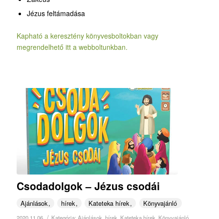
Jézus feltámadása
Kapható a keresztény könyvesboltokban vagy
megrendelhető itt a webboltunkban.
Csodadolgok – Jézus csodái
Ajánlások
hírek
Kateteka hírek
Könyvajánló
/
2020.11.06.
Kategória:
Ajánlások
,
hírek
,
Kateteka hírek
,
Könyvajánló