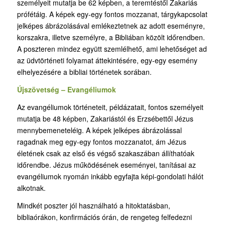
személyeit mutatja be 62 képben, a teremtéstől Zakariás
prófétáig. A képek egy-egy fontos mozzanat, tárgykapcsolat
jelképes ábrázolásával emlékeztetnek az adott eseményre,
korszakra, illetve személyre, a Bibliában közölt időrendben.
A poszteren mindez együtt szemlélhető, ami lehetőséget ad
az üdvtörténeti folyamat áttekintésére, egy-egy esemény
elhelyezésére a bibliai történetek sorában.
Újszövetség – Evangéliumok
Az evangéliumok történeteit, példázatait, fontos személyeit
mutatja be 48 képben, Zakariástól és Erzsébettől Jézus
mennybemeneteléig. A képek jelképes ábrázolással
ragadnak meg egy-egy fontos mozzanatot, ám Jézus
életének csak az első és végső szakaszában állíthatóak
időrendbe. Jézus működésének eseményei, tanításai az
evangéliumok nyomán inkább egyfajta képi-gondolati hálót
alkotnak.
Mindkét poszter jól használható a hitoktatásban,
bibliaórákon, konfirmációs órán, de rengeteg felfedezni