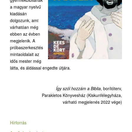
gyermekbibliának
a magyar nyelvű
kiadásán
dolgozunk, ami
várhatóan még
ebben az évben
megjelenik. A
próbaszerkesztés
mintaoldalait az
idős mester még
látta, és áldással engedte útjára.
Így szól hozzám a Biblia
, borítóterv,
Parakletos Könyvesház (Kiskunfélegyháza,
várható megjelenés 2022 vége)
Hírforrás