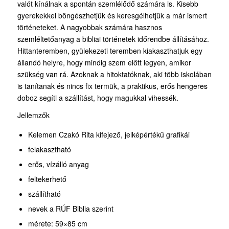
valót kínálnak a spontán szemlélődő számára is. Kisebb
gyerekekkel böngészhetjük és keresgélhetjük a már ismert
történeteket. A nagyobbak számára hasznos
szemléltetőanyag a bibliai történetek időrendbe állításához.
Hittanteremben, gyülekezeti teremben kiakaszthatjuk egy
állandó helyre, hogy mindig szem előtt legyen, amikor
szükség van rá. Azoknak a hitoktatóknak, aki több iskolában
is tanítanak és nincs fix termük, a praktikus, erős hengeres
doboz segíti a szállítást, hogy magukkal vihessék.
Jellemzők
Kelemen Czakó Rita kifejező, jelképértékű grafikái
felakasztható
erős, vízálló anyag
feltekerhető
szállítható
nevek a RÚF Biblia szerint
mérete: 59×85 cm