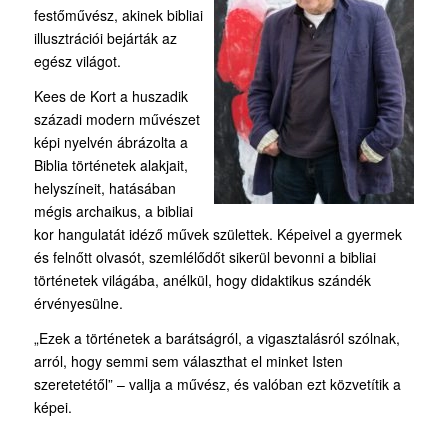
festőművész, akinek bibliai
illusztrációi bejárták az
egész világot.
Kees de Kort a huszadik
századi modern művészet
képi nyelvén ábrázolta a
Biblia történetek alakjait,
helyszíneit, hatásában
mégis archaikus, a bibliai
kor hangulatát idéző művek születtek. Képeivel a gyermek
és felnőtt olvasót, szemlélődőt sikerül bevonni a bibliai
történetek világába, anélkül, hogy didaktikus szándék
érvényesülne.
„Ezek a történetek a barátságról, a vigasztalásról szólnak,
arról, hogy semmi sem választhat el minket Isten
szeretetétől” – vallja a művész, és valóban ezt közvetítik a
képei.