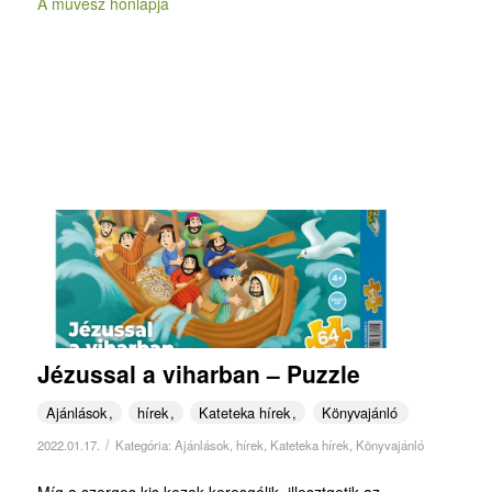
A művész honlapja
Jézussal a viharban – Puzzle
Ajánlások
hírek
Kateteka hírek
Könyvajánló
/
2022.01.17.
Kategória:
Ajánlások
,
hírek
,
Kateteka hírek
,
Könyvajánló
Míg a szorgos kis kezek keresgélik, illesztgetik az