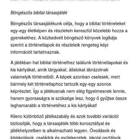
Böngészős bibliai társasjáték
Böngészős társasjátékunk célja, hogy a bibliai történeteket
egy-egy életképen és részletein keresztül közelebb hozza a
gyerekekhez. A közkedvelt böngésző könyvek logikája
szerint a történetlapok és részleteik rengeteg képi
információt tartalmaznak.
A játékban hat bibliai történethez találunk történetlapokat és
kis kártyákat, amik tárgyakat, állatokat ábrázolnak
valamelyik történetből. A képek azonban cselesek, mert
bármely két történetlaphoz tartozik egy-egy azonos
képrészlet. Így a játékosnak nem elég figyelmesnek lennie,
hanem gyorsaságra is szüksége lesz, hogy ő gyűjtse össze
leghamarabb a történetéhez a kis kártyákat!
Kilenc különböző játékszabály és azok további variációi
biztosítják, hogy a társasjáték több korosztállyal és
játékhelyzetben is alkalmazható legyen. Óvodások és
kisiskolások, családok és gyülekezetek, iskolai osztályok