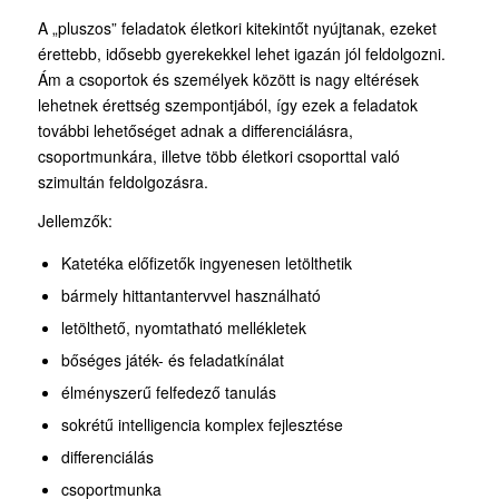
A „pluszos” feladatok életkori kitekintőt nyújtanak, ezeket
érettebb, idősebb gyerekekkel lehet igazán jól feldolgozni.
Ám a csoportok és személyek között is nagy eltérések
lehetnek érettség szempontjából, így ezek a feladatok
további lehetőséget adnak a differenciálásra,
csoportmunkára, illetve több életkori csoporttal való
szimultán feldolgozásra.
Jellemzők:
Katetéka előfizetők ingyenesen letölthetik
bármely hittantantervvel használható
letölthető, nyomtatható mellékletek
bőséges játék- és feladatkínálat
élményszerű felfedező tanulás
sokrétű intelligencia komplex fejlesztése
differenciálás
csoportmunka