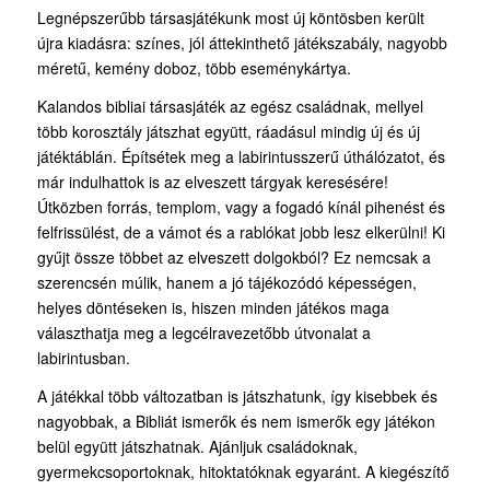
Legnépszerűbb társasjátékunk most új köntösben került
újra kiadásra: színes, jól áttekinthető játékszabály, nagyobb
méretű, kemény doboz, több eseménykártya.
Kalandos bibliai társasjáték az egész családnak, mellyel
több korosztály játszhat együtt, ráadásul mindig új és új
játéktáblán. Építsétek meg a labirintusszerű úthálózatot, és
már indulhattok is az elveszett tárgyak keresésére!
Útközben forrás, templom, vagy a fogadó kínál pihenést és
felfrissülést, de a vámot és a rablókat jobb lesz elkerülni! Ki
gyűjt össze többet az elveszett dolgokból? Ez nemcsak a
szerencsén múlik, hanem a jó tájékozódó képességen,
helyes döntéseken is, hiszen minden játékos maga
választhatja meg a legcélravezetőbb útvonalat a
labirintusban.
A játékkal több változatban is játszhatunk, így kisebbek és
nagyobbak, a Bibliát ismerők és nem ismerők egy játékon
belül együtt játszhatnak. Ajánljuk családoknak,
gyermekcsoportoknak, hitoktatóknak egyaránt. A kiegészítő