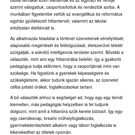
bibliai témákat ezért élettémák és az egyházi év rendje
szerint válogattuk, csoportosítottuk és rendeztük sorba. A
munkában figyelembe vettük az evangélikus és református
egyház gyülekezeti hittantervét, valamint az iskolai
erkölcstan élettémáit is.
Az alkalmazás feladatai a történet üzeneteinek elmélyítését,
alaposabb megértését és feldolgozását, életszerűvé tételét
szolgálják, a sokrétű intelligencia területei szerint. Bővebb a
választék, mint ami egy hittanórába belefér, így a gyakorló
pedagógus tudja eldönteni, hogy a csoportjának mire van
szüksége. Ha figyelünk a gyerekek képességeire és
szükségleteire, akkor tudunk igazán sikeres, az üzenetet
célba juttató órákat, foglalkozásokat tartani.
A bő választék ahhoz is segítséget ad, hogy egy-egy témát
kiemelten, más pedagógiai helyzetben is fel tudjunk
dolgozni, mint amit a hittanóra szűk kerete biztosít. Így egy-
egy csendesnap, kreatív műhelyfoglalkozás,
gyermekistentiszteleti alkalom vagy tábori foglalkozás is
kikerekedhet az ötletek nyomán.