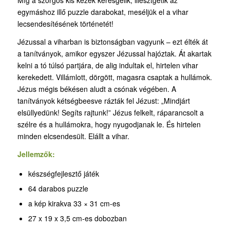
egymáshoz illő puzzle darabokat, meséljük el a vihar
lecsendesítésének történetét!
Jézussal a viharban is biztonságban vagyunk – ezt élték át
a tanítványok, amikor egyszer Jézussal hajóztak. Át akartak
kelni a tó túlsó partjára, de alig indultak el, hirtelen vihar
kerekedett. Villámlott, dörgött, magasra csaptak a hullámok.
Jézus mégis békésen aludt a csónak végében. A
tanítványok kétségbeesve rázták fel Jézust: „Mindjárt
elsüllyedünk! Segíts rajtunk!” Jézus felkelt, ráparancsolt a
szélre és a hullámokra, hogy nyugodjanak le. És hirtelen
minden elcsendesült. Elállt a vihar.
Jellemzők:
készségfejlesztő játék
64 darabos puzzle
a kép kirakva 33 × 31 cm-es
27 x 19 x 3,5 cm-es dobozban