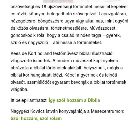
ószövetségi és 18 újszövetségi történetet mesél el képeivel
és rövid, könnyen befogadható szövegeivel. Lapozgatásra,
nézegetésre, böngészésre ugyanúgy alkalmas, mint egyéni
és közös olvasásra, történetmesélésre. Művészecset
gondoskodik róla, hogy a család minden tagja – gyerek,
szülő és nagyszülő – átélhesse a történeteket.
Kees de Kort holland festőművész bibliai illusztrációi
világszerte ismertek. A modern művészet képi nyelvén
ábrázolja a bibliai történetek alakjait, helyszíneit, mégis a
bibliai kor hangulatát idézi. Képei a gyermek és felnőtt
olvasót, szemlélődőt egyaránt bevonják a bibliai történetek
világába.
Itt belepillanthatsz:
Így szól hozzám a Biblia
Nagygéci Kovács István könyvajánlója a Mesecentrumon:
Szól hozzám, szól rólam