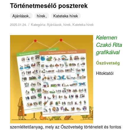
Történetmesélő poszterek
Ajánlások
hírek
Kateteka hírek
/
2025.01.24.
Kategória:
Ajánlások
,
hírek
,
Kateteka hírek
Kelemen
Czakó Rita
grafikáival
Ószövetség
Hitoktatói
szemléltetőanyag, mely az Ószövetség történeteit és fontos