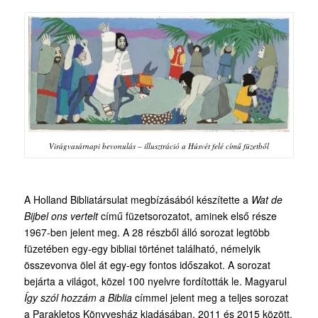
Virágvasárnapi bevonulás – illusztráció a
Húsvét felé
című füzetből
A Holland Bibliatársulat megbízásából készítette a
Wat de
Bijbel ons vertelt
című füzetsorozatot, aminek első része
1967-ben jelent meg. A 28 részből álló sorozat legtöbb
füzetében egy-egy bibliai történet található, némelyik
összevonva ölel át egy-egy fontos időszakot. A sorozat
bejárta a világot, közel 100 nyelvre fordították le. Magyarul
Így szól hozzám a Biblia
címmel jelent meg a teljes sorozat
a Parakletos Könyvesház kiadásában, 2011 és 2015 között.