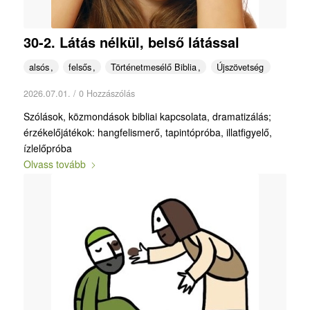
30-2. Látás nélkül, belső látással
alsós
felsős
Történetmesélő Biblia
Újszövetség
2026.07.01.
/
0 Hozzászólás
Szólások, közmondások bibliai kapcsolata, dramatizálás;
érzékelőjátékok: hangfelismerő, tapintópróba, illatfigyelő,
ízlelőpróba
Olvass tovább