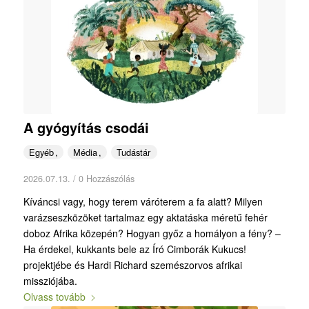
A gyógyítás csodái
Egyéb
Média
Tudástár
2026.07.13.
/
0 Hozzászólás
Kíváncsi vagy, hogy terem váróterem a fa alatt? Milyen
varázseszközöket tartalmaz egy aktatáska méretű fehér
doboz Afrika közepén? Hogyan győz a homályon a fény? –
Ha érdekel, kukkants bele az Író Cimborák Kukucs!
projektjébe és Hardi Richard szemészorvos afrikai
missziójába.
Olvass tovább