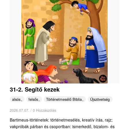
31-2. Segítő kezek
alsós
felsős
Történetmesélő Biblia
Újszövetség
2026.07.07.
/
0 Hozzászólás
Bartimeus-történetek: történetmesélés, kreatív írás, rajz;
vakpróbák párban és csoportban: ismerkedő, bizalom- és