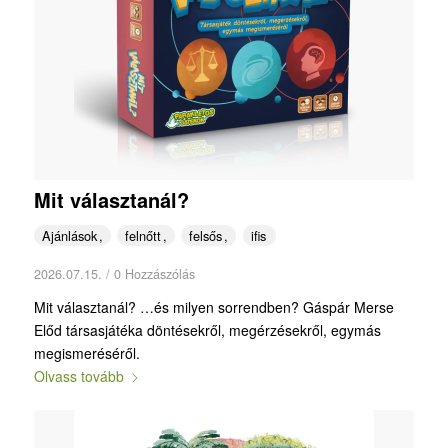
Mit választanál?
Ajánlások
felnőtt
felsős
ifis
2026.07.15.
/
0 Hozzászólás
Mit választanál? …és milyen sorrendben? Gáspár Merse
Előd társasjátéka döntésekről, megérzésekről, egymás
megismeréséről.
Olvass tovább