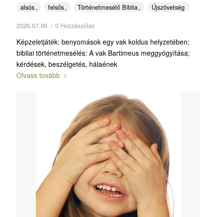
alsós
felsős
Történetmesélő Biblia
Újszövetség
2026.07.06.
/
0 Hozzászólás
Képzeletjáték: benyomások egy vak koldus helyzetében;
bibliai történetmesélés: A vak Bartimeus meggyógyítása;
kérdések, beszélgetés, hálaének
Olvass tovább