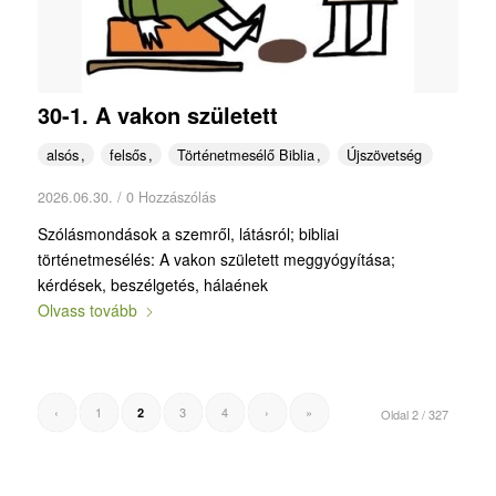
30-1. A vakon született
alsós
felsős
Történetmesélő Biblia
Újszövetség
2026.06.30.
/
0 Hozzászólás
Szólásmondások a szemről, látásról; bibliai
történetmesélés: A vakon született meggyógyítása;
kérdések, beszélgetés, hálaének
Olvass tovább
‹
1
3
4
›
»
2
Oldal 2 / 327