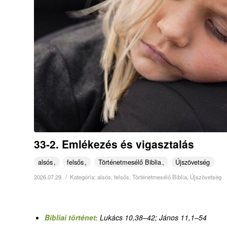
33-2. Emlékezés és vigasztalás
alsós
felsős
Történetmesélő Biblia
Újszövetség
/
2026.07.29.
Kategória:
alsós
,
felsős
,
Történetmesélő Biblia
,
Újszövetség
Bibliai történet:
Lukács 10,38–42; János 11,1–54