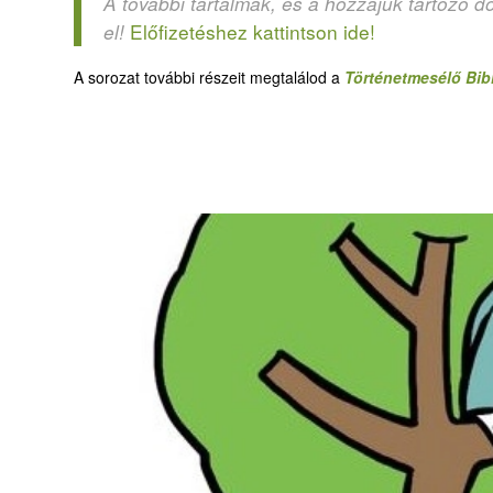
A további tartalmak, és a hozzájuk tartozó d
Előfizetéshez kattintson ide!
el!
A sorozat további részeit megtalálod a
Történetmesélő Bibl