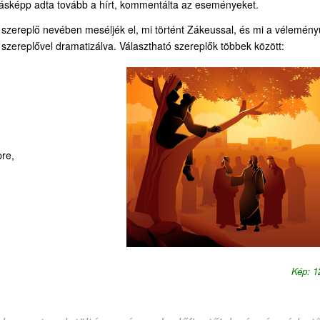
másképp adta tovább a hírt, kommentálta az eseményeket.
y szereplő nevében meséljék el, mi történt Zákeussal, és mi a vélemén
szereplővel dramatizálva. Választható szereplők többek között:
pre,
Kép: 