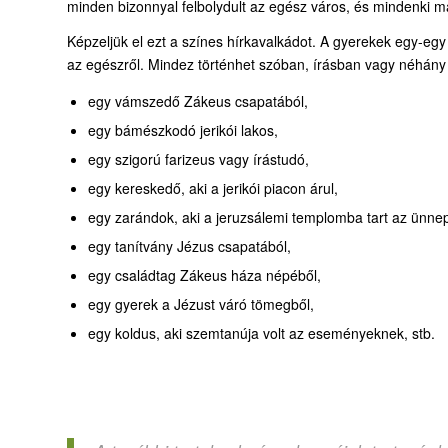
minden bizonnyal felbolydult az egész város, és mindenki 
Képzeljük el ezt a színes hírkavalkádot. A gyerekek egy-eg
az egészről. Mindez történhet szóban, írásban vagy néhány 
egy vámszedő Zákeus csapatából,
egy bámészkodó jerikói lakos,
egy szigorú farizeus vagy írástudó,
egy kereskedő, aki a jerikói piacon árul,
egy zarándok, aki a jeruzsálemi templomba tart az ünne
egy tanítvány Jézus csapatából,
egy családtag Zákeus háza népéből,
egy gyerek a Jézust váró tömegből,
egy koldus, aki szemtanúja volt az eseményeknek, stb.