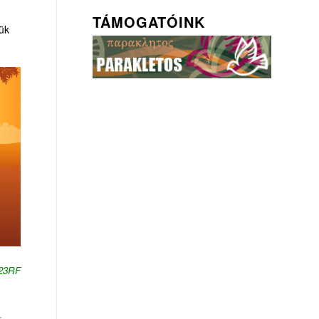
TÁMOGATÓINK
yük
123RF