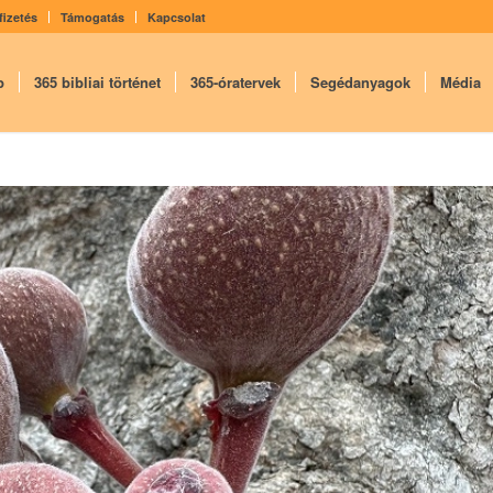
fizetés
Támogatás
Kapcsolat
p
365 bibliai történet
365-óratervek
Segédanyagok
Média