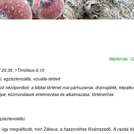
Képforrás: 
 20,35
;
1Timóteus 6,10
, egzisztenciális, vizuális-térbeli
ző nézőpontból
;
a bibliai történet mai párhuzamai, drámajáték, képalko
épe
;
közmondások értelmezése és alkalmazása, történetírás
gzisztenciális)
 úgy megváltozik, mint Zákeus, a haszonéhes fővámszedő. A csoda fo