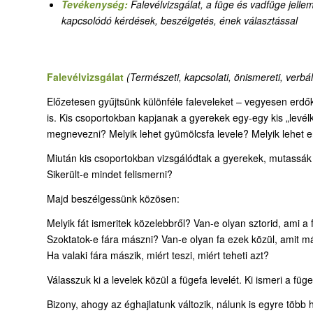
Tevékenység:
Falevélvizsgálat, a füge és vadfüge jelle
kapcsolódó kérdések, beszélgetés, ének választással
Falevélvizsgálat
(Természeti, kapcsolati, önismereti, verbál
Előzetesen gyűjtsünk különféle faleveleket – vegyesen erdők,
is. Kis csoportokban kapjanak a gyerekek egy-egy kis „levélk
megnevezni? Melyik lehet gyümölcsfa levele? Melyik lehet er
Miután kis csoportokban vizsgálódtak a gyerekek, mutassá
Sikerült-e mindet felismerni?
Majd beszélgessünk közösen:
Melyik fát ismeritek közelebbről? Van-e olyan sztorid, ami a
Szoktatok-e fára mászni? Van-e olyan fa ezek közül, amit 
Ha valaki fára mászik, miért teszi, miért teheti azt?
Válasszuk ki a levelek közül a fügefa levelét. Ki ismeri a fü
Bizony, ahogy az éghajlatunk változik, nálunk is egyre több