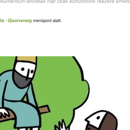
okumentum letöltése már csak előfizetőink részére érhet
ia / Újszövetség
menüpont alatt.