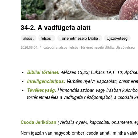
34-2. A vadfügefa alatt
alsós
felsős
Történetmesélő Biblia
Újszövetség
/
2026.08.04.
Kategória:
alsós
,
felsős
,
Történetmesélő Biblia
,
Újszövetség
Bibliai történet:
4Mózes 13,23; Lukács 19,1–10
;
ApCsel
Intelligenciatípus:
Verbális-nyelvi, kapcsolati, önismereti
Tevékenység:
Hírmondás szóban vagy írásban különbö
történetmesélés a vadfügefa nézőpontjából, a csodafa k
Csoda Jerikóban
(Verbális-nyelvi, kapcsolati, önismereti, e
Nem igazán van nagyobb emberi csoda annál, mintha valaki