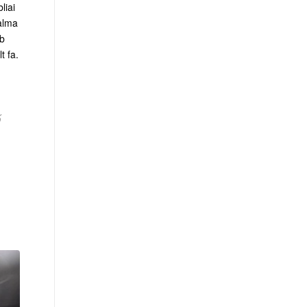
liai
alma
bb
t fa.
ő