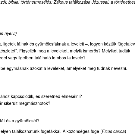
mzői
;
bibliai történetmesélés: Zákeus találkozása Jézussal; a történethe
is-nyelvi)
 ligetek fáinak és gyümölcsfáknak a leveleit –, legyen köztük fügefalev
észletet”. Figyeljék meg a leveleket, melyik ismerős? Melyiket tudják
dei vagy ligetben található lombos fa levele?
k be egymásnak azokat a leveleket, amelyeket meg tudnak nevezni.
 fához kapcsolódik, és szeretnéd elmesélni?
már sikerült megmásznotok?
gefát és a gyümölcsét?
 helyen találkozhatunk fügefákkal. A közönséges füge (
Ficus carica
)