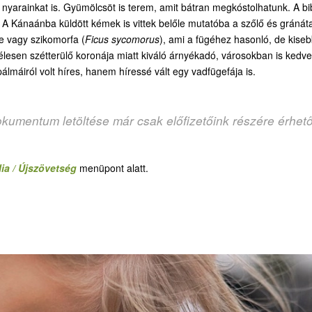
ó nyarainkat is. Gyümölcsöt is terem, amit bátran megkóstolhatunk. A bib
 A Kánaánba küldött kémek is vittek belőle mutatóba a szőlő és gránát
e vagy szikomorfa (
Ficus sycomorus
), ami a fügéhez hasonló, de kise
lesen szétterülő koronája miatt kiváló árnyékadó, városokban is kedvel
pálmáiról volt híres, hanem híressé vált egy vadfügefája is.
okumentum letöltése már csak előfizetőink részére érhet
ia / Újszövetség
menüpont alatt.