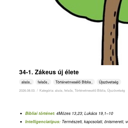
34-1. Zákeus új élete
alsós
felsős
Történetmesélő Biblia
Újszövetség
/
2026.08.03.
Kategória:
alsós
,
felsős
,
Történetmesélő Biblia
,
Újszövetség
Bibliai történet:
4Mózes 13,23; Lukács 19,1–10
Intelligenciatípus:
Természeti, kapcsolati, önismereti, ve