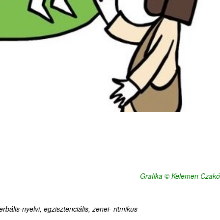
Grafika © Kelemen Czakó
rbális-nyelvi, egzisztenciális, zenei- ritmikus