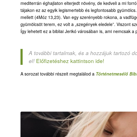
mediterrán éghajlaton elterjedt növény, de kedveli a mi forr
tájakon ez az egyik legismertebb és legfontosabb gyümölcs.
mellett (4Móz 13,23). Van egy szerényebb rokona, a vadfüg
gyümölcsöt terem, ez volt a „szegények eledele”. Viszont szé
Így lehetett ez a bibliai Jerikó városában is, ami nemcsak a 
A további tartalmak, és a hozzájuk tartozó d
Előfizetéshez kattintson ide!
el!
A sorozat további részeit megtalálod a
Történetmesélő Bibl