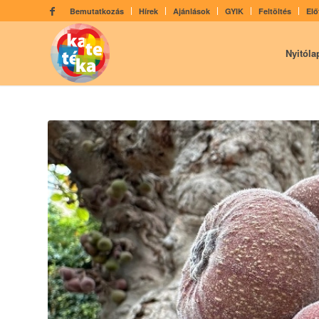
Bemutatkozás
Hírek
Ajánlások
GYIK
Feltöltés
Elő
Nyitóla