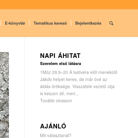
E-könyvtár
Tematikus kereső
Bejelentkezés
NAPI ÁHITAT
Szerelem első látásra
1Móz 29,9–20 A testvére elől menekülő
Jákób helyet keres, de már övé az
áldás öröksége. Visszafelé vezető útja
is készen áll, mert...
Tovább olvasom
AJÁNLÓ
Mit választanál?