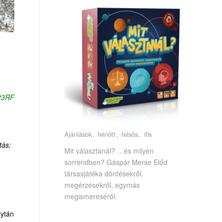
123RF
Ajánlások
felnőtt
felsős
ifis
tás;
Mit választanál? …és milyen
sorrendben? Gáspár Merse Előd
társasjátéka döntésekről,
megérzésekről, egymás
megismeréséről.
lytán