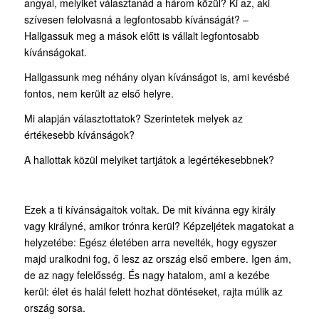
angyal, melyiket választanád a három közül? Ki az, aki
szívesen felolvasná a legfontosabb kívánságát? –
Hallgassuk meg a mások előtt is vállalt legfontosabb
kívánságokat.
Hallgassunk meg néhány olyan kívánságot is, ami kevésbé
fontos, nem került az első helyre.
Mi alapján választottatok? Szerintetek melyek az
értékesebb kívánságok?
A hallottak közül melyiket tartjátok a legértékesebbnek?
Ezek a ti kívánságaitok voltak. De mit kívánna egy király
vagy királyné, amikor trónra kerül? Képzeljétek magatokat a
helyzetébe: Egész életében arra nevelték, hogy egyszer
majd uralkodni fog, ő lesz az ország első embere. Igen ám,
de az nagy felelősség. És nagy hatalom, ami a kezébe
kerül: élet és halál felett hozhat döntéseket, rajta múlik az
ország sorsa.