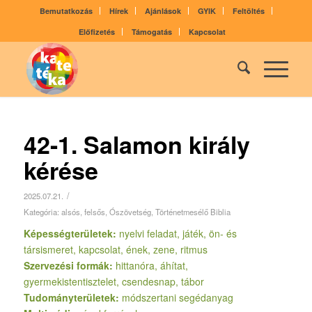
Bemutatkozás
Hírek
Ajánlások
GYIK
Feltöltés
Előfizetés
Támogatás
Kapcsolat
42-1. Salamon király
kérése
/
2025.07.21.
Kategória:
alsós
,
felsős
,
Ószövetség
,
Történetmesélő Biblia
Képességterületek:
nyelvi feladat, játék, ön- és
társismeret, kapcsolat, ének, zene, ritmus
Szervezési formák:
hittanóra, áhítat,
gyermekistentisztelet, csendesnap, tábor
Tudományterületek:
módszertani segédanyag