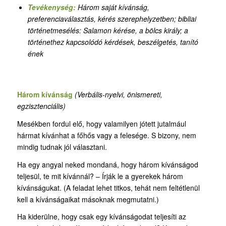
Tevékenység:
Három saját kívánság,
preferenciaválasztás, kérés szerephelyzetben
;
bibliai
történetmesélés: Salamon kérése, a bölcs király; a
történethez kapcsolódó kérdések, beszélgetés, tanító
ének
Három kívánság
(Verbális-nyelvi, önismereti,
egzisztenciális)
Mesékben fordul elő, hogy valamilyen jótett jutalmául
hármat kívánhat a főhős vagy a felesége. S bizony, nem
mindig tudnak jól választani.
Ha egy angyal neked mondaná, hogy három kívánságod
teljesül, te mit kívánnál? – Írják le a gyerekek három
kívánságukat. (A feladat lehet titkos, tehát nem feltétlenül
kell a kívánságaikat másoknak megmutatni.)
Ha kiderülne, hogy csak egy kívánságodat teljesíti az