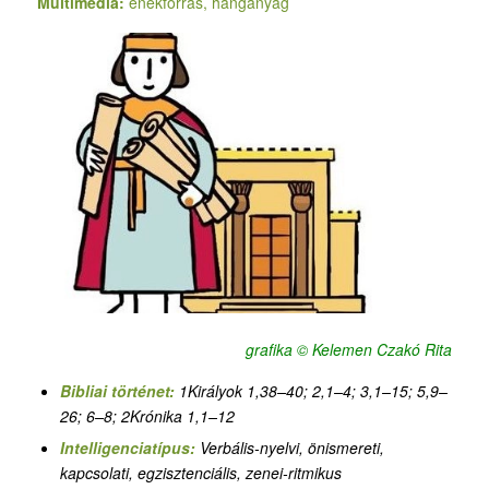
Multimédia:
énekforrás, hanganyag
grafika © Kelemen Czakó Rita
Bibliai történet:
1Királyok 1,38–40; 2,1–4; 3,1–15; 5,9–
26; 6–8; 2Krónika 1,1–12
Intelligenciatípus:
Verbális-nyelvi, önismereti,
kapcsolati, egzisztenciális, zenei-ritmikus