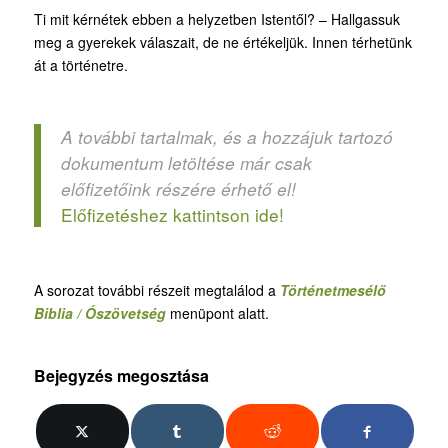
Ti mit kérnétek ebben a helyzetben Istentől? – Hallgassuk
meg a gyerekek válaszait, de ne értékeljük. Innen térhetünk
át a történetre.
A további tartalmak, és a hozzájuk tartozó
dokumentum letöltése már csak
előfizetőink részére érhető el!
Előfizetéshez kattintson ide!
A sorozat további részeit megtalálod a
Történetmesélő
Biblia / Ószövetség
menüpont alatt.
Bejegyzés megosztása