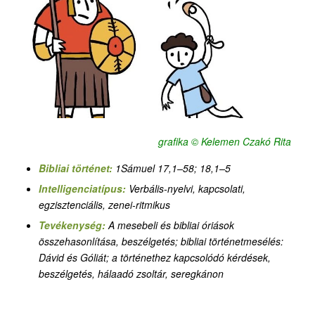
grafika © Kelemen Czakó Rita
Bibliai történet:
1Sámuel 17,1–58; 18,1–5
Intelligenciatípus:
Verbális-nyelvi, kapcsolati,
egzisztenciális, zenei-ritmikus
Tevékenység:
A mesebeli és bibliai óriások
összehasonlítása, beszélgetés
;
bibliai történetmesélés:
Dávid és Góliát; a történethez kapcsolódó kérdések,
beszélgetés, hálaadó zsoltár, seregkánon