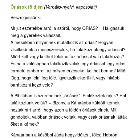
Óriások földjén
(Verbális-nyelvi, kapcsolati)
Beszélgessünk:
Mi jut eszetekbe arról a szóról, hogy ÓRIÁS? – Hallgassuk
meg a gyerekek válaszait.
A mesékben milyennek mutatkozik az óriás? Hogyan
viselkednek a meseszereplők, ha találkoznak egy óriással?
Miért kelt vagy kelthet félelmet az óriással való találkozás?
És ha a valóságban találkozik valaki egy óriással, egy óriás
termetű emberrel, az milyen érzéseket kelthet benne? Mitől
függ, hogy félni fog tőle, igyekszik elkerülni, vagy inkább
barátkozni kezd vele?
A Bibliában is szerepelnek „óriások”. Emlékeztek rájuk? Hol
találkoztunk velük? – Bizony, a Kánaánba küldött kémek
hoztak hírt arról, hogy azon a földön óriások élnek. Mit
gondoltok, valóban óriások voltak, vagy csak óriásnak látták
őket a kémek?
Kánaánban a későbbi Júda hegyvidékén, főleg Hebrón