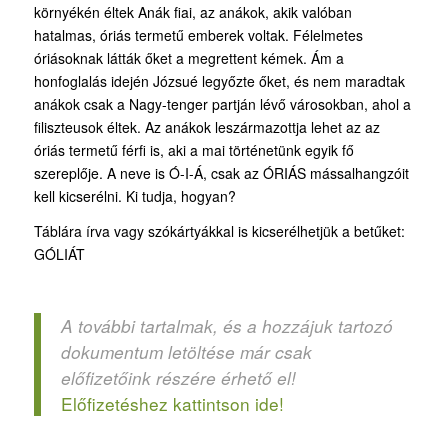
környékén éltek Anák fiai, az anákok, akik valóban
hatalmas, óriás termetű emberek voltak. Félelmetes
óriásoknak látták őket a megrettent kémek. Ám a
honfoglalás idején Józsué legyőzte őket, és nem maradtak
anákok csak a Nagy-tenger partján lévő városokban, ahol a
filiszteusok éltek. Az anákok leszármazottja lehet az az
óriás termetű férfi is, aki a mai történetünk egyik fő
szereplője. A neve is Ó-I-Á, csak az ÓRIÁS mássalhangzóit
kell kicserélni. Ki tudja, hogyan?
Táblára írva vagy szókártyákkal is kicserélhetjük a betűket:
GÓLIÁT
A további tartalmak, és a hozzájuk tartozó
dokumentum letöltése már csak
előfizetőink részére érhető el!
Előfizetéshez kattintson ide!