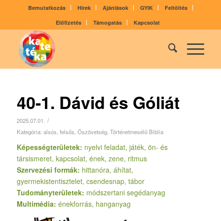
Bemutatkozás
Hírek
Ajánlások
GYIK
Feltöltés
Előfizetés
Támogatás
Kapcsolat
40-1. Dávid és Góliát
/
2025.07.01.
Kategória:
alsós
,
felsős
,
Ószövetség
,
Történetmesélő Biblia
Képességterületek:
nyelvi feladat, játék, ön- és
társismeret, kapcsolat, ének, zene, ritmus
Szervezési formák:
hittanóra, áhítat,
gyermekistentisztelet, csendesnap, tábor
Tudományterületek:
módszertani segédanyag
Multimédia:
énekforrás, hanganyag