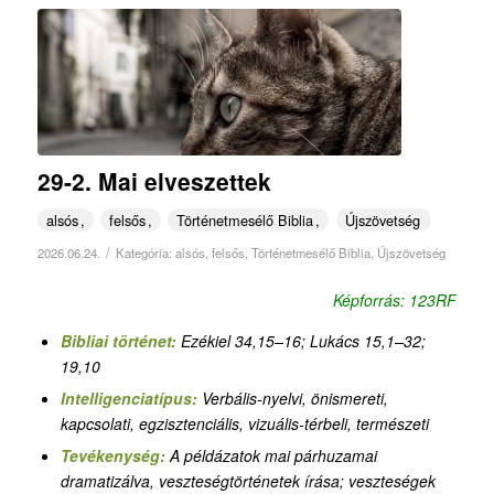
29-2. Mai elveszettek
alsós
felsős
Történetmesélő Biblia
Újszövetség
/
2026.06.24.
Kategória:
alsós
,
felsős
,
Történetmesélő Biblia
,
Újszövetség
Képforrás: 123RF
Bibliai történet:
Ezékiel 34,15–16; Lukács 15,1–32;
19,10
Intelligenciatípus:
Verbális-nyelvi, önismereti,
kapcsolati, egzisztenciális, vizuális-térbeli, természeti
Tevékenység:
A példázatok mai párhuzamai
dramatizálva, veszteségtörténetek írása
;
veszteségek