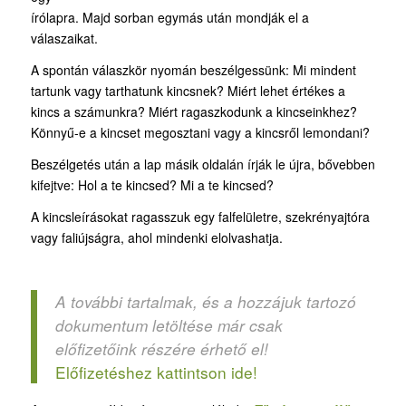
írólapra. Majd sorban egymás után mondják el a
válaszaikat.
A spontán válaszkör nyomán beszélgessünk: Mi mindent
tartunk vagy tarthatunk kincsnek? Miért lehet értékes a
kincs a számunkra? Miért ragaszkodunk a kincseinkhez?
Könnyű-e a kincset megosztani vagy a kincsről lemondani?
Beszélgetés után a lap másik oldalán írják le újra, bővebben
kifejtve: Hol a te kincsed? Mi a te kincsed?
A kincsleírásokat ragasszuk egy falfelületre, szekrényajtóra
vagy faliújságra, ahol mindenki elolvashatja.
A további tartalmak, és a hozzájuk tartozó
dokumentum letöltése már csak
előfizetőink részére érhető el!
Előfizetéshez kattintson ide!