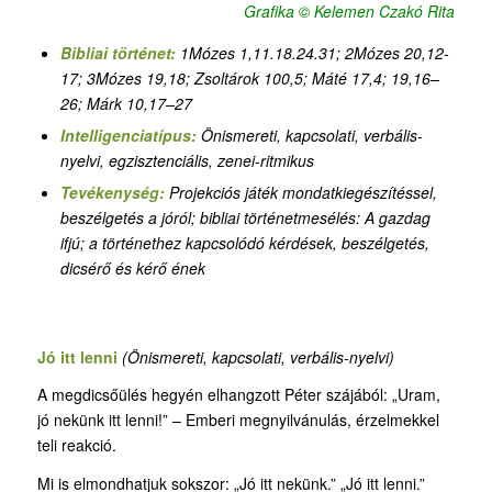
Grafika © Kelemen Czakó Rita
Bibliai történet:
1Mózes 1,11.18.24.31
;
2Mózes 20,12-
17; 3Mózes 19,18; Zsoltárok 100,5
;
Máté 17,4; 19,16–
26; Márk 10,17–27
Intelligenciatípus:
Önismereti, kapcsolati, verbális-
nyelvi, egzisztenciális,
zenei-ritmikus
Tevékenység:
Projekciós játék mondatkiegészítéssel,
beszélgetés a jóról
;
bibliai történetmesélés: A gazdag
ifjú; a történethez kapcsolódó kérdések, beszélgetés,
dicsérő és kérő ének
Jó itt lenni
(Önismereti, kapcsolati, verbális-nyelvi)
A megdicsőülés hegyén elhangzott Péter szájából: „Uram,
jó nekünk itt lenni!” – Emberi megnyilvánulás, érzelmekkel
teli reakció.
Mi is elmondhatjuk sokszor: „Jó itt nekünk.” „Jó itt lenni.”