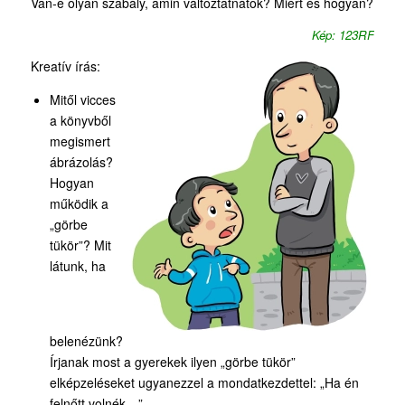
Van-e olyan szabály, amin változtatnátok? Miért és hogyan?
Kép: 123RF
Kreatív írás:
Mitől vicces
a könyvből
megismert
ábrázolás?
Hogyan
működik a
„görbe
tükör”? Mit
látunk, ha
belenézünk?
Írjanak most a gyerekek ilyen „görbe tükör”
elképzeléseket ugyanezzel a mondatkezdettel: „Ha én
felnőtt volnék…”