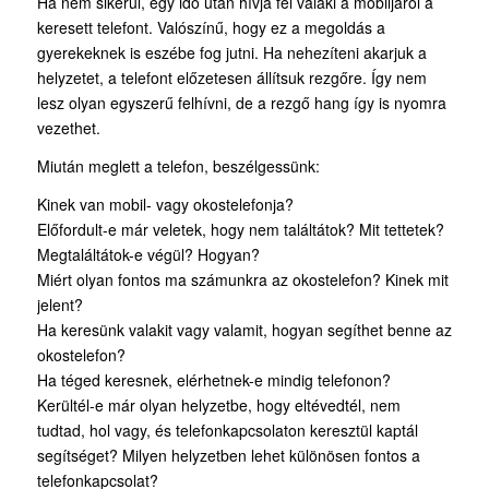
Ha nem sikerül, egy idő után hívja fel valaki a mobiljáról a
keresett telefont. Valószínű, hogy ez a megoldás a
gyerekeknek is eszébe fog jutni. Ha nehezíteni akarjuk a
helyzetet, a telefont előzetesen állítsuk rezgőre. Így nem
lesz olyan egyszerű felhívni, de a rezgő hang így is nyomra
vezethet.
Miután meglett a telefon, beszélgessünk:
Kinek van mobil- vagy okostelefonja?
Előfordult-e már veletek, hogy nem találtátok? Mit tettetek?
Megtaláltátok-e végül? Hogyan?
Miért olyan fontos ma számunkra az okostelefon? Kinek mit
jelent?
Ha keresünk valakit vagy valamit, hogyan segíthet benne az
okostelefon?
Ha téged keresnek, elérhetnek-e mindig telefonon?
Kerültél-e már olyan helyzetbe, hogy eltévedtél, nem
tudtad, hol vagy, és telefonkapcsolaton keresztül kaptál
segítséget? Milyen helyzetben lehet különösen fontos a
telefonkapcsolat?