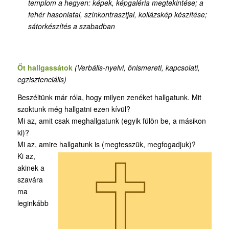
templom a hegyen: képek, képgaléria megtekintése; a
fehér hasonlatai, színkontrasztjai, kollázskép készítése
;
sátorkészítés a szabadban
Őt hallgassátok
(Verbális-nyelvi,
önismereti
,
kapcsolati,
egzisztenciális)
Beszéltünk már róla, hogy milyen zenéket hallgatunk. Mit
szoktunk még hallgatni ezen kívül?
Mi az, amit csak meghallgatunk (egyik fülön be, a másikon
ki)?
Mi az, amire hallgatunk is (megtesszük, megfogadjuk)?
Ki az,
akinek a
szavára
ma
leginkább