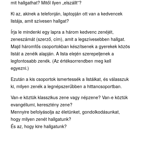
mit hallgathat? Mitől ilyen „elszállt”?
Ki az, akinek a telefonján, laptopján ott van a kedvencek
listája, amit szívesen hallgat?
Írja le mindenki egy lapra a három kedvenc zenéjét,
zeneszámát (szerző, cím), amit a legszívesebben hallgat.
Majd háromfős csoportokban készítsenek a gyerekek közös
listát a zenéik alapján. A lista elején szerepeljenek a
legfontosabb zenék. (Az értéksorrendben meg kell
egyezni.)
Ezután a kis csoportok ismertessék a listáikat, és válasszuk
ki, milyen zenék a legnépszerűbben a hittancsoportban.
Van-e köztük klasszikus zene vagy népzene? Van-e köztük
evangéliumi, keresztény zene?
Mennyire befolyásolja az életünket, gondolkodásunkat,
hogy milyen zenét hallgatunk?
És az, hogy kire hallgatunk?