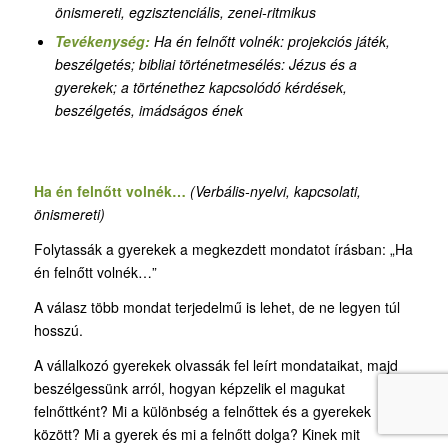
önismereti
,
egzisztenciális,
zenei-ritmikus
Tevékenység:
Ha én felnőtt volnék: projekciós játék,
beszélgetés
;
bibliai történetmesélés: Jézus és a
gyerekek; a történethez kapcsolódó kérdések,
beszélgetés, imádságos ének
Ha én felnőtt volnék…
(Verbális-nyelvi, kapcsolati,
önismereti)
Folytassák a gyerekek a megkezdett mondatot írásban: „Ha
én felnőtt volnék…”
A válasz több mondat terjedelmű is lehet, de ne legyen túl
hosszú.
A vállalkozó gyerekek olvassák fel leírt mondataikat, majd
beszélgessünk arról, hogyan képzelik el magukat
felnőttként? Mi a különbség a felnőttek és a gyerekek
között? Mi a gyerek és mi a felnőtt dolga? Kinek mit