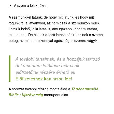
A szem a lélek tükre.
A szemünkkel látunk, de hogy mit látunk, és hogy mit
fogunk fel a látványból, az nem csak a szemünkön múlik.
Létezik belső, lelki látás is, ami igazabb képet mutathat,
mint a testi. De akinek a testi látása sérült, akinek a szeme
beteg, az minden bizonnyal egészséges szemre vágyik.
A további tartalmak, és a hozzájuk tartozó
dokumentum letöltése már csak
előfizetőink részére érhető el!
Előfizetéshez kattintson ide!
A sorozat további részeit megtalálod a
Történetmesélő
Biblia / Újszövetség
menüpont alatt.