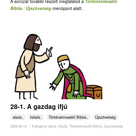
A sorozat további részeit megtalálod a
Történetmesélő
Biblia / Újszövetség
menüpont alatt.
28-1. A gazdag ifjú
alsós
felsős
Történetmesélő Biblia
Újszövetség
/
2026.06.15.
Kategória:
alsós
,
felsős
,
Történetmesélő Biblia
,
Újszövetség