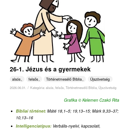
26-1. Jézus és a gyermekek
alsós
felsős
Történetmesélő Biblia
Újszövetség
/
2026.06.01.
Kategória:
alsós
,
felsős
,
Történetmesélő Biblia
,
Újszövetség
Grafika © Kelemen Czakó Rita
Bibliai történet:
Máté 18,1–5; 19,13–15; Márk 9,33–37;
10,13–16
Intelligenciatípus:
Verbális-nyelvi, kapcsolati,