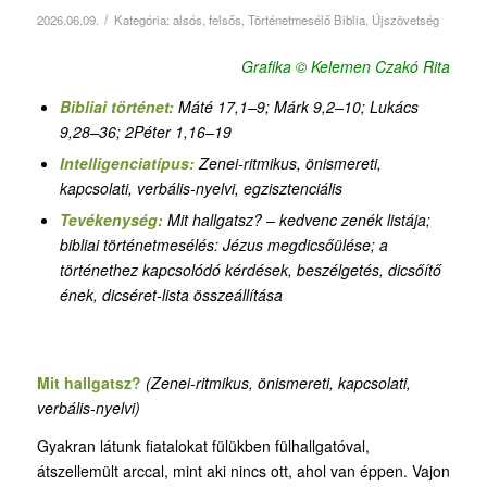
/
2026.06.09.
Kategória:
alsós
,
felsős
,
Történetmesélő Biblia
,
Újszövetség
Grafika © Kelemen Czakó Rita
Bibliai történet:
Máté 17,1–9; Márk 9,2–10; Lukács
9,28–36; 2Péter 1,16–19
Intelligenciatípus:
Z
enei-ritmikus
, önismereti,
kapcsolati
,
verbális-nyelvi
,
egzisztenciális
Tevékenység:
Mit hallgatsz? – kedvenc zenék listája
;
bibliai történetmesélés: Jézus megdicsőülése; a
történethez kapcsolódó kérdések, beszélgetés, dicsőítő
ének, dicséret-lista összeállítása
Mit hallgatsz?
(Z
enei-ritmikus
, önismereti, kapcsolati
,
verbális-nyelvi)
Gyakran látunk fiatalokat fülükben fülhallgatóval,
átszellemült arccal, mint aki nincs ott, ahol van éppen. Vajon