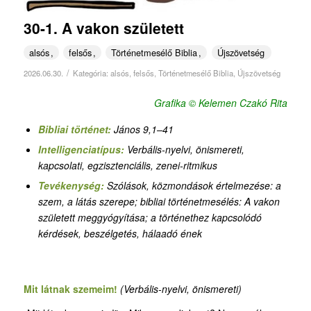
30-1. A vakon született
alsós
felsős
Történetmesélő Biblia
Újszövetség
/
2026.06.30.
Kategória:
alsós
,
felsős
,
Történetmesélő Biblia
,
Újszövetség
Grafika © Kelemen Czakó Rita
Bibliai történet:
János 9,1–41
Intelligenciatípus:
Verbális-nyelvi, önismereti,
kapcsolati, egzisztenciális,
zenei-ritmikus
Tevékenység:
Szólások, közmondások értelmezése: a
szem, a látás szerepe
;
bibliai történetmesélés: A vakon
született meggyógyítása; a történethez kapcsolódó
kérdések, beszélgetés, hálaadó ének
Mit látnak szemeim!
(Verbális-nyelvi, önismereti)