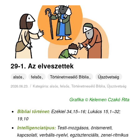
29-1. Az elveszettek
alsós
felsős
Történetmesélő Biblia
Újszövetség
/
2026.06.23.
Kategória:
alsós
,
felsős
,
Történetmesélő Biblia
,
Újszövetség
Grafika © Kelemen Czakó Rita
Bibliai történet:
Ezékiel 34,15–16; Lukács 15,1–32;
19,10
Intelligenciatípus:
Testi-mozgásos, önismereti,
kapcsolati, verbális-nyelvi, egzisztenciális,
zenei-ritmikus