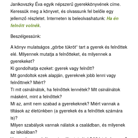
Janikovszky Éva egyik népszerű gyerekkönyvének címe.
Keressük meg a könyvet, és olvassunk fel belőle egy
jellemző részletet. Interneten is beleolvashatunk:
Ha én
felnőtt volnék
.
Beszélgessünk:
A könyv mulatságos „görbe tükröt” tart a gyerek és felnőttek
elé. Milyennek mutatja a felnőtteket, és milyennek a
gyerekeket?
Ki gondolhatja ezeket: gyerek vagy felnőtt?
Mit gondoltok ezek alapján, gyereknek jobb lenni vagy
felnőttnek? Miért?
Ti mit csinálnátok, ha felnőttek lennétek? Mit csinálnátok
másként, mint a felnőttek?
Mi az, amit nem szabad a gyerekeknek? Miért vannak a
tiltások az életünkben (a gyerekek és a felnőttek számára
is)?
Milyen szabályok vannak nálatok a családban, és milyenek
az iskolában?