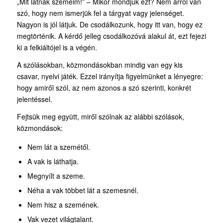
„Mit látnak szemeim!” – Mikor mondjuk ezt? Nem arról van
szó, hogy nem ismerjük fel a tárgyat vagy jelenséget.
Nagyon is jól látjuk. De csodálkozunk, hogy itt van, hogy ez
megtörténik. A kérdő jelleg csodálkozóvá alakul át, ezt fejezi
ki a felkiáltójel is a végén.
A szólásokban, közmondásokban mindig van egy kis
csavar, nyelvi játék. Ezzel irányítja figyelmünket a lényegre:
hogy amiről szól, az nem azonos a szó szerinti, konkrét
jelentéssel.
Fejtsük meg együtt, miről szólnak az alábbi szólások,
közmondások:
Nem lát a szemétől.
A vak is láthatja.
Megnyílt a szeme.
Néha a vak többet lát a szemesnél.
Nem hisz a szemének.
Vak vezet világtalant.