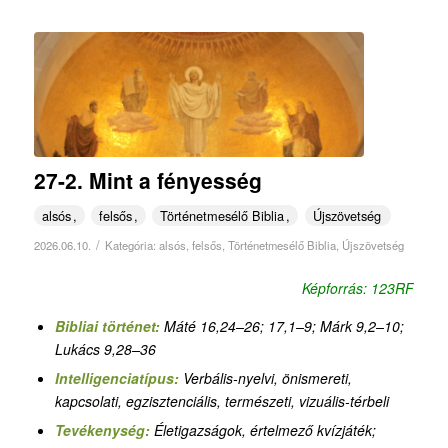
27-2. Mint a fényesség
alsós
felsős
Történetmesélő Biblia
Újszövetség
/
2026.06.10.
Kategória:
alsós
,
felsős
,
Történetmesélő Biblia
,
Újszövetség
Képforrás: 123RF
Bibliai történet:
Máté 16,24–26
;
17,1–9; Márk 9,2–10;
Lukács 9,28–36
Intelligenciatípus:
Verbális-nyelvi,
önismereti
,
kapcsolati,
egzisztenciális, természeti, vizuális-térbeli
Tevékenység:
Életigazságok, értelmező kvízjáték
;