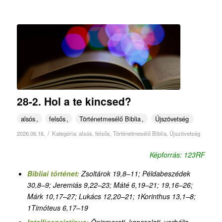
28-2. Hol a te kincsed?
alsós
felsős
Történetmesélő Biblia
Újszövetség
/
2026.06.16.
Kategória:
alsós
,
felsős
,
Történetmesélő Biblia
,
Újszövetség
Képforrás: 123RF
Bibliai történet:
Zsoltárok 19,8–11; Példabeszédek
30,8–9; Jeremiás 9,22–23; Máté 6,19–21; 19,16–26;
Márk 10,17–27; Lukács 12,20–21; 1Korinthus 13,1–8;
1Timóteus 6,17–19