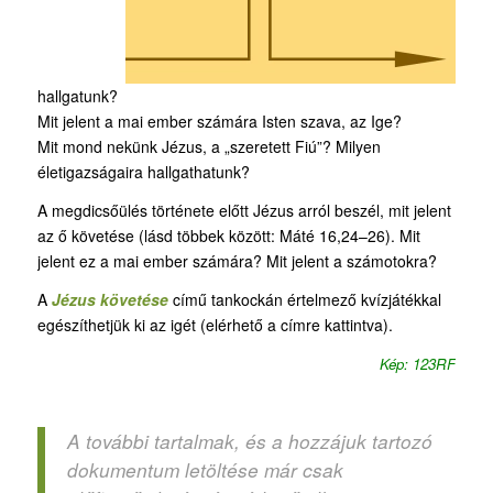
hallgatunk?
Mit jelent a mai ember számára Isten szava, az Ige?
Mit mond nekünk Jézus, a „szeretett Fiú”? Milyen
életigazságaira hallgathatunk?
A megdicsőülés története előtt Jézus arról beszél, mit jelent
az ő követése (lásd többek között: Máté 16,24–26). Mit
jelent ez a mai ember számára? Mit jelent a számotokra?
A
Jézus követése
című tankockán értelmező kvízjátékkal
egészíthetjük ki az igét (elérhető a címre kattintva).
Kép: 123RF
A további tartalmak, és a hozzájuk tartozó
dokumentum letöltése már csak