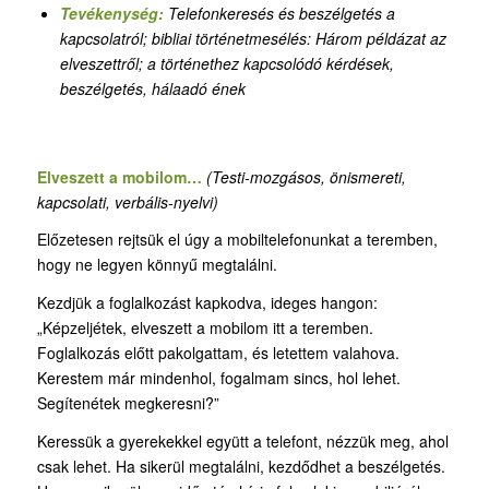
Tevékenység:
Telefonkeresés és beszélgetés a
kapcsolatról
;
bibliai történetmesélés: Három példázat az
elveszettről; a történethez kapcsolódó kérdések,
beszélgetés, hálaadó ének
Elveszett a mobilom…
(Testi-mozgásos, önismereti,
kapcsolati, verbális-nyelvi)
Előzetesen rejtsük el úgy a mobiltelefonunkat a teremben,
hogy ne legyen könnyű megtalálni.
Kezdjük a foglalkozást kapkodva, ideges hangon:
„Képzeljétek, elveszett a mobilom itt a teremben.
Foglalkozás előtt pakolgattam, és letettem valahova.
Kerestem már mindenhol, fogalmam sincs, hol lehet.
Segítenétek megkeresni?”
Keressük a gyerekekkel együtt a telefont, nézzük meg, ahol
csak lehet. Ha sikerül megtalálni, kezdődhet a beszélgetés.