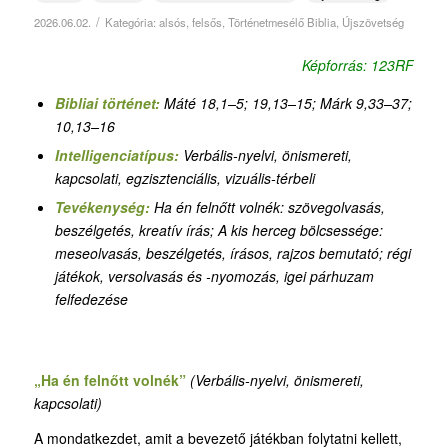
/
2026.06.02.
Kategória:
alsós
,
felsős
,
Történetmesélő Biblia
,
Újszövetség
Képforrás: 123RF
Bibliai történet:
Máté 18,1–5; 19,13–15; Márk 9,33–37;
10,13–16
Intelligenciatípus:
Verbális-nyelvi, önismereti
,
kapcsolati, egzisztenciális, vizuális-térbeli
Tevékenység:
Ha én felnőtt volnék: szövegolvasás,
beszélgetés, kreatív írás
;
A kis herceg bölcsessége:
meseolvasás, beszélgetés, írásos, rajzos bemutató; régi
játékok, versolvasás és -nyomozás, igei párhuzam
felfedezése
„Ha én felnőtt volnék”
(Verbális-nyelvi, önismereti,
kapcsolati)
A mondatkezdet, amit a bevezető játékban folytatni kellett,