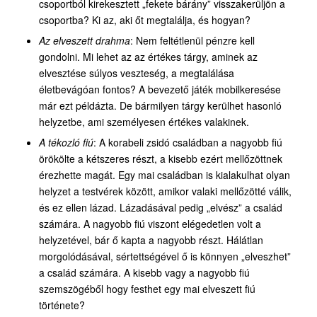
csoportból kirekesztett „fekete bárány” visszakerüljön a
csoportba? Ki az, aki őt megtalálja, és hogyan?
Az elveszett drahma
: Nem feltétlenül pénzre kell
gondolni. Mi lehet az az értékes tárgy, aminek az
elvesztése súlyos veszteség, a megtalálása
életbevágóan fontos? A bevezető játék mobilkeresése
már ezt példázta. De bármilyen tárgy kerülhet hasonló
helyzetbe, ami személyesen értékes valakinek.
A tékozló fiú
: A korabeli zsidó családban a nagyobb fiú
örökölte a kétszeres részt, a kisebb ezért mellőzöttnek
érezhette magát. Egy mai családban is kialakulhat olyan
helyzet a testvérek között, amikor valaki mellőzötté válik,
és ez ellen lázad. Lázadásával pedig „elvész” a család
számára. A nagyobb fiú viszont elégedetlen volt a
helyzetével, bár ő kapta a nagyobb részt. Hálátlan
morgolódásával, sértettségével ő is könnyen „elveszhet”
a család számára. A kisebb vagy a nagyobb fiú
szemszögéből hogy festhet egy mai elveszett fiú
története?