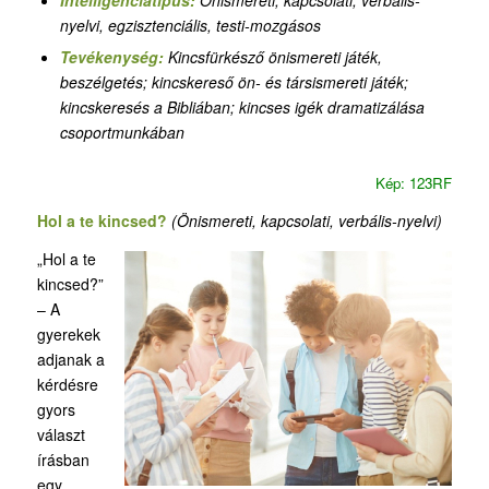
Intelligenciatípus:
Önismereti, kapcsolati, verbális-
nyelvi, egzisztenciális, testi-mozgásos
Tevékenység:
Kincsfürkésző önismereti játék,
beszélgetés
;
kincskereső ön- és társismereti játék;
kincskeresés a Bibliában
;
kincses igék dramatizálása
csoportmunkában
Kép: 123RF
Hol a te kincsed?
(Önismereti, kapcsolati, verbális-nyelvi)
„Hol a te
kincsed?”
– A
gyerekek
adjanak a
kérdésre
gyors
választ
írásban
egy