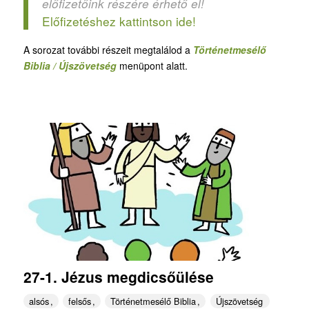
előfizetőink részére érhető el!
Előfizetéshez kattintson ide!
A sorozat további részeit megtalálod a
Történetmesélő
Biblia / Újszövetség
menüpont alatt.
27-1. Jézus megdicsőülése
alsós
felsős
Történetmesélő Biblia
Újszövetség