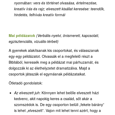
nyomában: vers és történet olvasása, értelmezése,
kreatív írás és rajz; elveszett kisállat keresése: teendők,
hirdetés, felhívás kreatív formái
Mai példázatok
(Verbális-nyelvi, önismereti, kapcsolati,
egzisztenciális, vizuális-térbeli)
A gyerekek alakítsanak kis csoportokat, és válasszanak
egy-egy példázatot. Olvassák el a megfelelő részt a
Bibliából, keressék meg a példázat mai párhuzamát, és
dolgozzák ki az élethelyzetet dramatizálva. Majd a
csoportok játsszák el egymásnak példázataikat.
Ötletadó gondolatok:
Az elveszett juh
: Könnyen lehet belőle elveszett házi
kedvenc, akit napokig keres a család, sőt akár a
szomszédok is. De egy csoporton belüli „fekete bárány”
is lehet „elveszett”. Vajon mit lehet tenni azért, hogy a