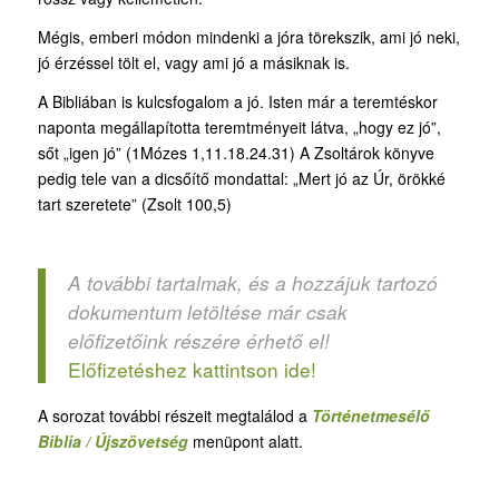
Mégis, emberi módon mindenki a jóra törekszik, ami jó neki,
jó érzéssel tölt el, vagy ami jó a másiknak is.
A Bibliában is kulcsfogalom a jó. Isten már a teremtéskor
naponta megállapította teremtményeit látva, „hogy ez jó”,
sőt „igen jó” (1Mózes 1,11.18.24.31) A Zsoltárok könyve
pedig tele van a dicsőítő mondattal: „Mert jó az Úr, örökké
tart szeretete” (Zsolt 100,5)
A további tartalmak, és a hozzájuk tartozó
dokumentum letöltése már csak
előfizetőink részére érhető el!
Előfizetéshez kattintson ide!
A sorozat további részeit megtalálod a
Történetmesélő
Biblia / Újszövetség
menüpont alatt.