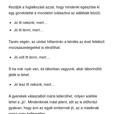
Kezdjük a foglalkozást azzal, hogy mindenki egészítse ki
egy gondolattal a mondatot (választva az alábbiak közül):
Jó itt nekünk, mert…
Jó itt lenni, mert…
Tanév végén, az utolsó hittanórán a kérdés az évet felidéző
morzsaszedegetést is elindíthat:
Jó volt itt lenni, mert…
S ha már nyár van, és táborban vagyunk, akár táborindító
játék is lehet:
Jó lesz itt nekünk, mert…
A gyerekek válaszaiból máris kiderülhet, milyen sokféle
lehet a „jó”. Mindenkinek mást jelent, sőt az is előfordul
gyakran, hogy ami az egyik embernek jó, az a másiknak
rossz vagy kellemetlen.