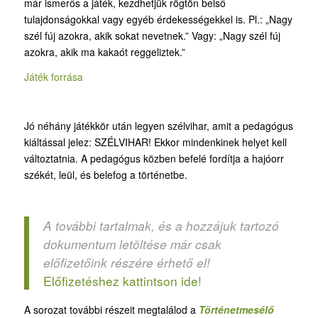
már ismerős a játék, kezdhetjük rögtön belső
tulajdonságokkal vagy egyéb érdekességekkel is. Pl.: „Nagy
szél fúj azokra, akik sokat nevetnek.” Vagy: „Nagy szél fúj
azokra, akik ma kakaót reggeliztek.”
Játék forrása
Jó néhány játékkör után legyen szélvihar, amit a pedagógus
kiáltással jelez: SZÉLVIHAR! Ekkor mindenkinek helyet kell
változtatnia. A pedagógus közben befelé fordítja a hajóorr
székét, leül, és belefog a történetbe.
A további tartalmak, és a hozzájuk tartozó
dokumentum letöltése már csak
előfizetőink részére érhető el!
Előfizetéshez kattintson ide!
A sorozat további részeit megtalálod a
Történetmesélő