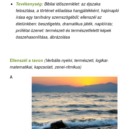
Tevékenység:
Bibliai időszemlélet: az éjszaka
felosztása, a történet előadása hangjátékként, hajónapló
írása egy tanítvány szemszögéből
;
ellenszél az
életünkben: beszélgetés, dramatikus játék, naplóírás;
prófétai üzenet: természeti és természetfeletti képek
összehasonlítása, ábrázolása
Ellenszél a tavon
(Verbális-nyelvi, természeti, logikai-
matematikai,
kapcsolati
,
zenei-ritmikus
)
A