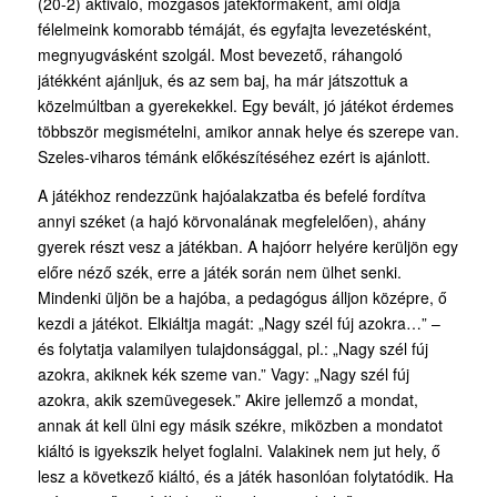
(20-2) aktiváló, mozgásos játékformaként, ami oldja
félelmeink komorabb témáját, és egyfajta levezetésként,
megnyugvásként szolgál. Most bevezető, ráhangoló
játékként ajánljuk, és az sem baj, ha már játszottuk a
közelmúltban a gyerekekkel. Egy bevált, jó játékot érdemes
többször megismételni, amikor annak helye és szerepe van.
Szeles-viharos témánk előkészítéséhez ezért is ajánlott.
A játékhoz rendezzünk hajóalakzatba és befelé fordítva
annyi széket (a hajó körvonalának megfelelően), ahány
gyerek részt vesz a játékban. A hajóorr helyére kerüljön egy
előre néző szék, erre a játék során nem ülhet senki.
Mindenki üljön be a hajóba, a pedagógus álljon középre, ő
kezdi a játékot. Elkiáltja magát: „Nagy szél fúj azokra…” –
és folytatja valamilyen tulajdonsággal, pl.: „Nagy szél fúj
azokra, akiknek kék szeme van.” Vagy: „Nagy szél fúj
azokra, akik szemüvegesek.” Akire jellemző a mondat,
annak át kell ülni egy másik székre, miközben a mondatot
kiáltó is igyekszik helyet foglalni. Valakinek nem jut hely, ő
lesz a következő kiáltó, és a játék hasonlóan folytatódik. Ha