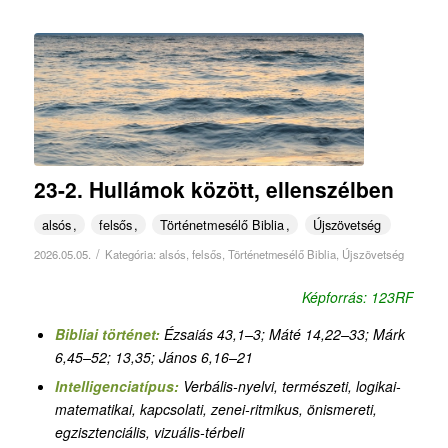
23-2. Hullámok között, ellenszélben
alsós
felsős
Történetmesélő Biblia
Újszövetség
/
2026.05.05.
Kategória:
alsós
,
felsős
,
Történetmesélő Biblia
,
Újszövetség
Képforrás: 123RF
Bibliai történet:
Ézsaiás 43,1–3
;
Máté 14,22–33; Márk
6,45–52; 13,35; János 6,16–21
Intelligenciatípus:
Verbális-nyelvi, természeti, logikai-
matematikai, kapcsolati, zenei-ritmikus, önismereti,
egzisztenciális,
vizuális-térbeli