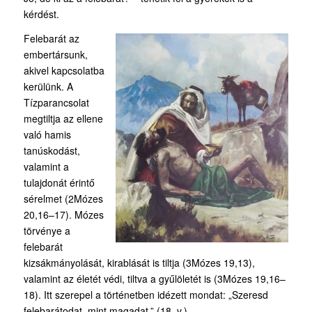
kérdést.
Felebarát az
embertársunk,
akivel kapcsolatba
kerülünk. A
Tízparancsolat
megtiltja az ellene
való hamis
tanúskodást,
valamint a
tulajdonát érintő
sérelmet (2Mózes
20,16–17). Mózes
törvénye a
felebarát
kizsákmányolását, kirablását is tiltja (3Mózes 19,13),
valamint az életét védi, tiltva a gyűlöletét is (3Mózes 19,16–
18). Itt szerepel a történetben idézett mondat: „Szeresd
felebarátodat, mint magadat.” (18. v.)