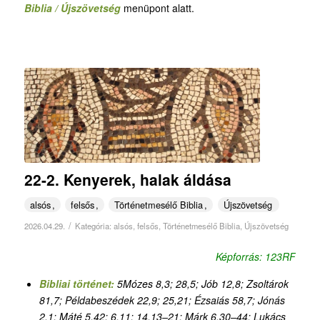
Biblia / Újszövetség
menüpont alatt.
22-2. Kenyerek, halak áldása
alsós
felsős
Történetmesélő Biblia
Újszövetség
/
2026.04.29.
Kategória:
alsós
,
felsős
,
Történetmesélő Biblia
,
Újszövetség
Képforrás: 123RF
Bibliai történet:
5Mózes 8,3; 28,5; Jób 12,8; Zsoltárok
81,7; Példabeszédek 22,9; 25,21; Ézsaiás 58,7; Jónás
2,1; Máté 5,42; 6,11; 14,13–21; Márk 6,30–44; Lukács