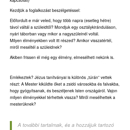
kapcsolati)
Kezdjük a foglalkozást beszélgetéssel:
Előfordult-e már veled, hogy több napra (esetleg hétre)
távol váltál a szüleidtől? Mondjuk egy osztálykiránduláson,
nyári táborban vagy mikor a nagyszüleinél voltál.
Milyen élményekben volt itt részed? Amikor visszatértél,
miről meséltél a szüleidnek?
Akiben frissen él még egy élmény, elmesélheti nekünk is.
Emlékeztek? Jézus tanítványai is különös „túrán” vettek
részt: A Mester kiküldte őket a zsidó városokba és falvakba,
hogy gyógyítsanak, és beszéljenek Isten országáról. Vajon
milyen élményekkel térhettek vissza? Miről mesélhettek a
mesterüknek?
A további tartalmak, és a hozzájuk tartozó