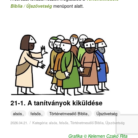
Biblia / Újszövetség
menüpont alatt.
21-1. A tanítványok kiküldése
alsós
felsős
Történetmesélő Biblia
Újszövetség
/
2026.04.21.
Kategória:
alsós
,
felsős
,
Történetmesélő Biblia
,
Újszövetség
Grafika © Kelemen Czakó Rita