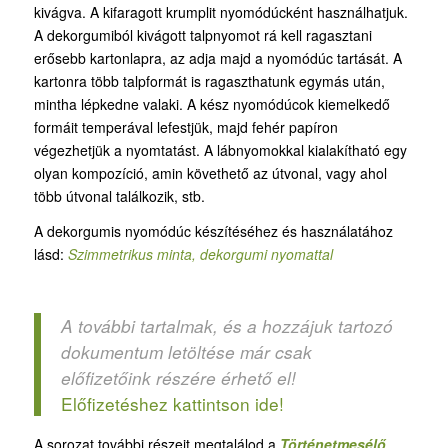
kivágva. A kifaragott krumplit nyomódúcként használhatjuk.
A dekorgumiból kivágott talpnyomot rá kell ragasztani
erősebb kartonlapra, az adja majd a nyomódúc tartását. A
kartonra több talpformát is ragaszthatunk egymás után,
mintha lépkedne valaki. A kész nyomódúcok kiemelkedő
formáit temperával lefestjük, majd fehér papíron
végezhetjük a nyomtatást. A lábnyomokkal kialakítható egy
olyan kompozíció, amin követhető az útvonal, vagy ahol
több útvonal találkozik, stb.
A dekorgumis nyomódúc készítéséhez és használatához
lásd:
Szimmetrikus minta, dekorgumi nyomattal
A további tartalmak, és a hozzájuk tartozó
dokumentum letöltése már csak
előfizetőink részére érhető el!
Előfizetéshez kattintson ide!
A sorozat további részeit megtalálod a
Történetmesélő