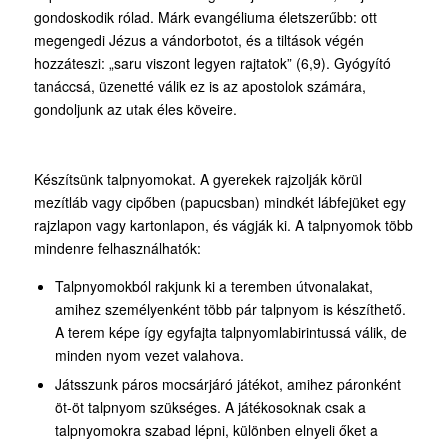
gondoskodik rólad. Márk evangéliuma életszerűbb: ott
megengedi Jézus a vándorbotot, és a tiltások végén
hozzáteszi: „saru viszont legyen rajtatok” (6,9). Gyógyító
tanáccsá, üzenetté válik ez is az apostolok számára,
gondoljunk az utak éles köveire.
Készítsünk talpnyomokat. A gyerekek rajzolják körül
mezítláb vagy cipőben (papucsban) mindkét lábfejüket egy
rajzlapon vagy kartonlapon, és vágják ki. A talpnyomok több
mindenre felhasználhatók:
Talpnyomokból rakjunk ki a teremben útvonalakat,
amihez személyenként több pár talpnyom is készíthető.
A terem képe így egyfajta talpnyomlabirintussá válik, de
minden nyom vezet valahova.
Játsszunk páros mocsárjáró játékot, amihez páronként
öt-öt talpnyom szükséges. A játékosoknak csak a
talpnyomokra szabad lépni, különben elnyeli őket a