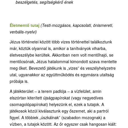
beszélgetés, segítségkérő ének
Életmentő tutaj
(Testi-mozgásos, kapcsolati, önismereti,
verbális-nyelvi)
Jézus történetei között több vizes történettel találkoztunk
már, köztük olyannal is, amikor a tanítványok viharba,
életveszélybe kerültek. Akkoriban nem volt mentőhajó, se
mentőcsónak, Jézus hatalommal kimondott szava mentette
meg őket. Bevezető játékunk is „vizes” és veszélyhelyzetre
utal, ugyanakkor az együttműködés és egymásra utaltság
próbája is.
A játékterület – a terem padlója – a vízfelület, amin
elszórtan kiterített újságpapírokat (vagy negyedíves
csomagolópapírokat) helyezünk el, ezek a tutajok. A
játékosok közül kiválasztunk egy őszemet, aki a partról
figyel. A többiek „úszkálnak” (szabadon mozognak) a
vízben, a tutajok között. Az őr egyszer csak hangosan kiált: