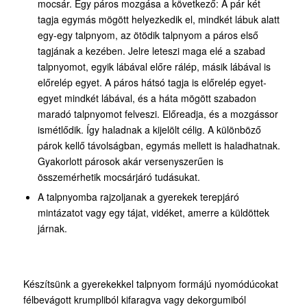
mocsár. Egy páros mozgása a következő: A pár két
tagja egymás mögött helyezkedik el, mindkét lábuk alatt
egy-egy talpnyom, az ötödik talpnyom a páros első
tagjának a kezében. Jelre leteszi maga elé a szabad
talpnyomot, egyik lábával előre rálép, másik lábával is
előrelép egyet. A páros hátsó tagja is előrelép egyet-
egyet mindkét lábával, és a háta mögött szabadon
maradó talpnyomot felveszi. Előreadja, és a mozgássor
ismétlődik. Így haladnak a kijelölt célig. A különböző
párok kellő távolságban, egymás mellett is haladhatnak.
Gyakorlott párosok akár versenyszerűen is
összemérhetik mocsárjáró tudásukat.
A talpnyomba rajzoljanak a gyerekek terepjáró
mintázatot vagy egy tájat, vidéket, amerre a küldöttek
járnak.
Készítsünk a gyerekekkel talpnyom formájú nyomódúcokat
félbevágott krumpliból kifaragva vagy dekorgumiból