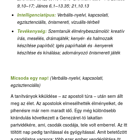
9,10–17; János 6,1–13.35; 21,10.13
Intelligenciatípus:
Verbális-nyelvi, kapcsolati,
egzisztenciális, önismereti,
vizuális-térbeli
Tevékenység:
Szemtanúk élménybeszámolói: kreatív
írás, mesélés, drámajáték
;
kenyér- és halmozaik
készítése papírból; igés papírhalak és -kenyerek
készítése és kínálása; adományozó önismereti játék
Micsoda egy nap!
(Verbális-nyelvi, kapcsolati,
egzisztenciális)
A tanítványok kiküldése – az apostoli túra – után sem állt
meg az élet. Az apostolok elmesélhették élményeiket, de
pihenésre már nem maradt idő. Egy még különösebb
kirándulás következett a Genezáret-tó lakatlan
partvidékére, ami, csodák csodája, tele volt emberrel. Az itt
töltött nap pedig tanítással és gyógyítással. Amit betetőzött
a csodálatos vacsora: több ezer ember vendéglátása öt