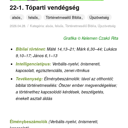
22-1. Tóparti vendégség
alsós
felsős
Történetmesélő Biblia
Újszövetség
/
2026.04.28.
Kategória:
alsós
,
felsős
,
Történetmesélő Biblia
,
Újszövetség
Grafika © Kelemen Czakó Rita
Bibliai történet:
Máté 14,13–21; Márk 6,30–44; Lukács
9,10–17; János 6,1–13
Intelligenciatípus:
Verbális-nyelvi, önismereti,
kapcsolati, egzisztenciális,
zenei-ritmikus
Tevékenység:
Élménybeszámolók: távol az otthontól
;
bibliai történetmesélés: Ötezer ember megvendégelése;
a történethez kapcsolódó kérdések, beszélgetés,
énekelt asztali áldás
Élménybeszámolók
(Verbális-nyelvi, önismereti,