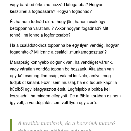
vagy barátod érkezne hozzád látogatóba? Hogyan
készülnél a fogadására? Hogyan fogadnád?
És ha nem tudnád előre, hogy jön, hanem csak úgy
betoppanna váratlanul? Akkor hogyan fogadnád? Mit
tennél, mi lenne a legfontosabb?
Ha a családotokhoz toppanna be egy ilyen vendég, hogyan
fogadnátok? Mi lenne a családi „munkamegosztás”?
Manapság könnyebb dolgunk van, ha vendéget várunk,
vagy váratlan vendég toppan be hozzánk. Általában van
egy-két csomag finomság, valami innivaló, amivel meg
tudjuk őt kínálni. Főzni sem muszáj, ha elő tudunk kapni a
hűtőből egy lefagyasztott ételt. Legfeljebb a boltba kell
leszaladni, ha minden elfogyott. De a Biblia korában ez nem
így volt, a vendéglátás sem volt ilyen egyszerű.
A további tartalmak, és a hozzájuk tartozó
dokumentum letöltése már csak