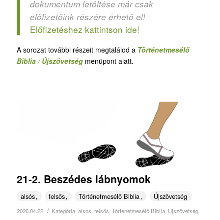
dokumentum letöltése már csak
előfizetőink részére érhető el!
Előfizetéshez kattintson ide!
A sorozat további részeit megtalálod a
Történetmesélő
Biblia / Újszövetség
menüpont alatt.
21-2. Beszédes lábnyomok
alsós
felsős
Történetmesélő Biblia
Újszövetség
/
2026.04.22.
Kategória:
alsós
,
felsős
,
Történetmesélő Biblia
,
Újszövetség