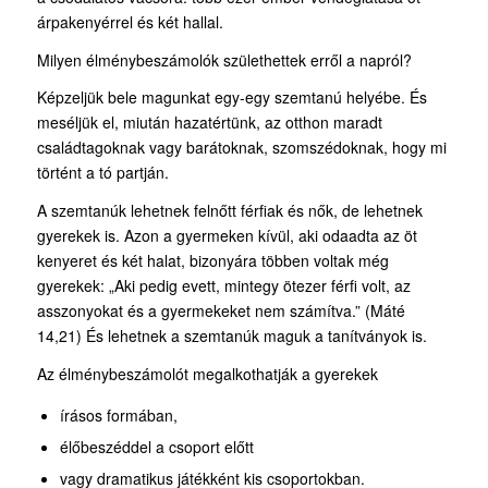
árpakenyérrel és két hallal.
Milyen élménybeszámolók születhettek erről a napról?
Képzeljük bele magunkat egy-egy szemtanú helyébe. És
meséljük el, miután hazatértünk, az otthon maradt
családtagoknak vagy barátoknak, szomszédoknak, hogy mi
történt a tó partján.
A szemtanúk lehetnek felnőtt férfiak és nők, de lehetnek
gyerekek is. Azon a gyermeken kívül, aki odaadta az öt
kenyeret és két halat, bizonyára többen voltak még
gyerekek: „Aki pedig evett, mintegy ötezer férfi volt, az
asszonyokat és a gyermekeket nem számítva.” (Máté
14,21) És lehetnek a szemtanúk maguk a tanítványok is.
Az élménybeszámolót megalkothatják a gyerekek
írásos formában,
élőbeszéddel a csoport előtt
vagy dramatikus játékként kis csoportokban.