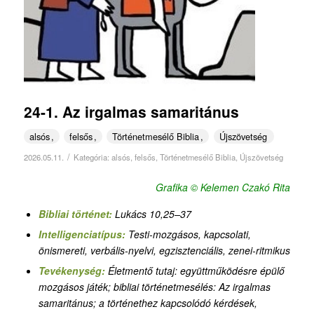
24-1. Az irgalmas samaritánus
alsós
felsős
Történetmesélő Biblia
Újszövetség
/
2026.05.11.
Kategória:
alsós
,
felsős
,
Történetmesélő Biblia
,
Újszövetség
Grafika © Kelemen Czakó Rita
Bibliai történet:
Lukács 10,25–37
Intelligenciatípus:
Testi-mozgásos, kapcsolati,
önismereti, verbális-nyelvi
,
egzisztenciális,
zenei-ritmikus
Tevékenység:
Életmentő tutaj: együttműködésre épülő
mozgásos játék
;
bibliai történetmesélés: Az irgalmas
samaritánus; a történethez kapcsolódó kérdések,