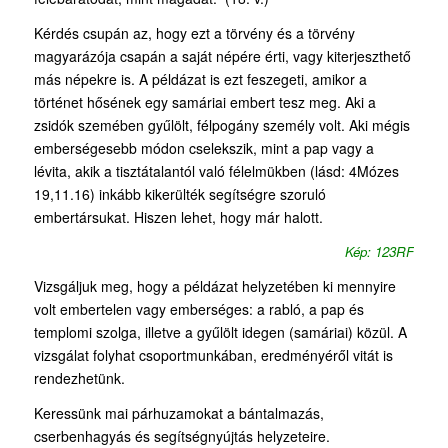
Kérdés csupán az, hogy ezt a törvény és a törvény
magyarázója csapán a saját népére érti, vagy kiterjeszthető
más népekre is. A példázat is ezt feszegeti, amikor a
történet hősének egy samáriai embert tesz meg. Aki a
zsidók szemében gyűlölt, félpogány személy volt. Aki mégis
emberségesebb módon cselekszik, mint a pap vagy a
lévita, akik a tisztátalantól való félelmükben (lásd: 4Mózes
19,11.16) inkább kikerülték segítségre szoruló
embertársukat. Hiszen lehet, hogy már halott.
Kép: 123RF
Vizsgáljuk meg, hogy a példázat helyzetében ki mennyire
volt embertelen vagy emberséges: a rabló, a pap és
templomi szolga, illetve a gyűlölt idegen (samáriai) közül. A
vizsgálat folyhat csoportmunkában, eredményéről vitát is
rendezhetünk.
Keressünk mai párhuzamokat a bántalmazás,
cserbenhagyás és segítségnyújtás helyzeteire.