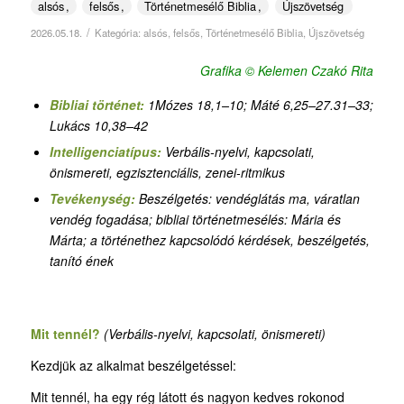
alsós
felsős
Történetmesélő Biblia
Újszövetség
/
2026.05.18.
Kategória:
alsós
,
felsős
,
Történetmesélő Biblia
,
Újszövetség
Grafika © Kelemen Czakó Rita
Bibliai történet:
1Mózes 18,1–10; Máté 6,25–27.31–33;
Lukács 10,38–42
Intelligenciatípus:
Verbális-nyelvi, kapcsolati,
önismereti
,
egzisztenciális,
zenei-ritmikus
Tevékenység:
Beszélgetés: vendéglátás ma, váratlan
vendég fogadása
;
bibliai történetmesélés: Mária és
Márta; a történethez kapcsolódó kérdések, beszélgetés,
tanító ének
Mit tennél?
(Verbális-nyelvi, kapcsolati, önismereti)
Kezdjük az alkalmat beszélgetéssel:
Mit tennél, ha egy rég látott és nagyon kedves rokonod