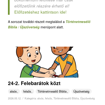
előfizetőink részére érhető el!
Előfizetéshez kattintson ide!
A sorozat további részeit megtalálod a
Történetmesélő
Biblia / Újszövetség
menüpont alatt.
24-2. Felebarátok közt
alsós
felsős
Történetmesélő Biblia
Újszövetség
/
2026.05.12.
Kategória:
alsós
,
felsős
,
Történetmesélő Biblia
,
Újszövetség