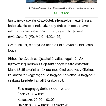
A Galileai-tenger (ma Kineret-tó) hullámai naplementekor –
kép: 123RF
tanítványok sokáig küszködtek ellenszélben, ezért lassan
haladtak. Ha este indultak, hány órát tölthettek a tavon,
mire Jézus hozzájuk érkezett a „negyedik éjszakai
őrváltáskor”? (Vö. Máté 14,23b. 25)
Számítsuk ki, mennyi idő telhetett el a tavon az indulástól
fogva.
Ehhez tisztázzuk az éjszakai őrváltás fogalmát: Az
újszövetségi korban az éjszakát négy részre osztották,
Márk 13,35 szerint a ház ura megjöhet este vagy éjfélkor,
kakasszókor vagy reggel. A negyedik őrváltás, a negyedik
szakasz kezdete hajnali 3 órakor volt.
Este (napnyugtától): 18:00 – 21:00
Éjfél: 21:00 – 00:00
Kakasszó: 00:00 – 03:00
Hajnal: 03:00 – 06:00 (napkeltéig)