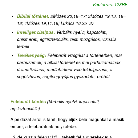
Képforrás: 123RF
Bibliai történet:
2Mózes 20,16–17
;
3Mózes 19,13.
16–
18
;
4Mózes 19,11.16
;
Lukács 10,25–37
Intelligenciatípus:
Verbális-nyelvi,
kapcsolati
,
önismereti,
egzisztenciális, testi-mozgásos, vizuális-
térbeli
Tevékenység:
Felebarát-vizsgálat a történetben, mai
párhuzamok
;
a bibliai történet és mai párhuzamainak
dramatizálása, médiahírként való feldolgozása; a
segélyhívás, segítségnyújtás gyakorlata, próbái
Felebarát-kérdés
(Verbális-nyelvi,
kapcsolati
,
egzisztenciális)
A példázat arról is tanít, hogy éljük bele magunkat a másik
ember, a felebarátunk helyzetébe.
Jó, de ki az a felebarát? – tehetik fel a gyerekek is a