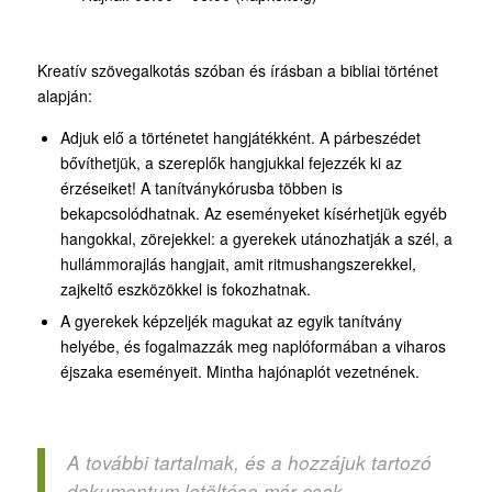
Kreatív szövegalkotás szóban és írásban a bibliai történet
alapján:
Adjuk elő a történetet hangjátékként. A párbeszédet
bővíthetjük, a szereplők hangjukkal fejezzék ki az
érzéseiket! A tanítványkórusba többen is
bekapcsolódhatnak. Az eseményeket kísérhetjük egyéb
hangokkal, zörejekkel: a gyerekek utánozhatják a szél, a
hullámmorajlás hangjait, amit ritmushangszerekkel,
zajkeltő eszközökkel is fokozhatnak.
A gyerekek képzeljék magukat az egyik tanítvány
helyébe, és fogalmazzák meg naplóformában a viharos
éjszaka eseményeit. Mintha hajónaplót vezetnének.
A további tartalmak, és a hozzájuk tartozó
dokumentum letöltése már csak