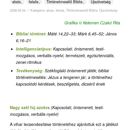
alsós
felsős
Történetmesélő Biblia
Újszövetség
/
2026.05.04.
Kategória:
alsós
,
felsős
,
Történetmesélő Biblia
,
Újszövetség
Grafika © Kelemen Czakó Rita
Bibliai történet:
Máté 14,22–33; Márk 6,45–52; János
6,16–21
Intelligenciatípus:
Kapcsolati, önismereti, testi-
mozgásos, verbális-nyelvi,
természeti,
egzisztenciális,
zenei-ritmikus
Tevékenység:
Székfoglaló önismereti játék
;
bibliai
történetmesélés: Jézus a tengeren jár; a történethez
kapcsolódó kérdések, beszélgetés, dicsérő ének
Nagy szél fúj azokra
(Kapcsolati, önismereti, testi-
mozgásos, verbális-nyelvi)
A vihar lecsendesítése történetéhez ajánlottuk ezt a játékot