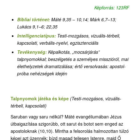
Képforrás: 123RF
Bibliai történet:
Máté 9,35 – 10,14; Márk 6,7–13;
Lukács 9,1–6; 22,35
Intelligenciatípus:
Testi-mozgásos, vizuális-térbeli,
kapcsolati, verbális-nyelvi, egzisztenciális
Tevékenység:
Képalkotás, „mocsárjárás”
talpnyomokkal
;
beszélgetés a személyes misszióról, mai
élethelyzetek dramatizálása; értő versolvasás: apostol-
próba nehézségek idején
Talpnyomok játéka és képe
(Testi-mozgásos, vizuális-
térbeli, kapcsolati)
Saruban vagy saru nélkül? Máté evangéliumában Jézus
útbaigazítása szigorúbb, ott sarut és botot sem enged az
apostoloknak (10,10). Mintha a felsorolás halmozottan túlzó
képei azt üzennék: bízd magad teljesen Istenre, majd Ő