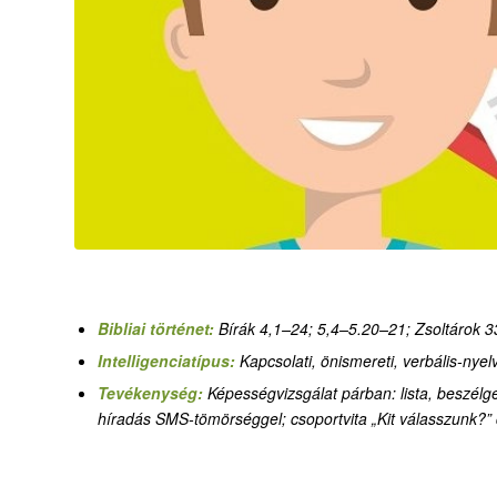
Bibliai történet:
Bírák 4,1–24; 5,4–5.20–21; Zsoltárok 3
Intelligenciatípus:
Kapcsolati, önismereti, verbális-nyel
Tevékenység:
Képességvizsgálat párban: lista, beszélge
híradás SMS-tömörséggel; csoportvita „Kit válasszunk?” 