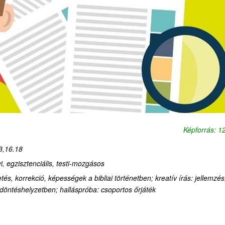
Képforrás: 
3,16.18
vi, egzisztenciális, testi-mozgásos
tés, korrekció, képességek a bibliai történetben
;
kreatív írás: jellemzés
döntéshelyzetben; halláspróba: csoportos őrjáték