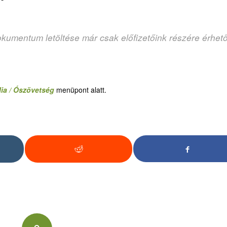
okumentum letöltése már csak előfizetőink részére érhet
lia / Ószövetség
menüpont alatt.