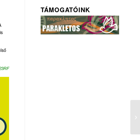
TÁMOGATÓINK
A
is
ülső
123RF