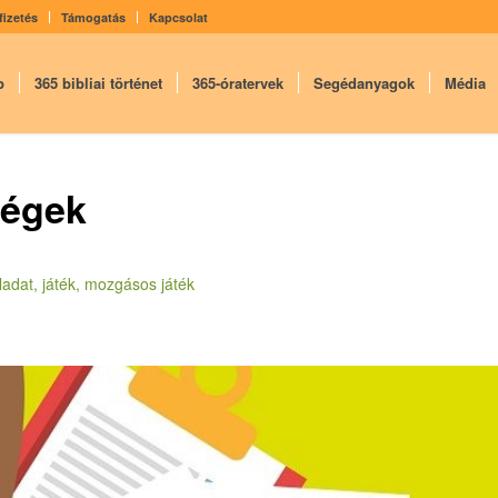
fizetés
Támogatás
Kapcsolat
p
365 bibliai történet
365-óratervek
Segédanyagok
Média
ségek
eladat, játék, mozgásos játék