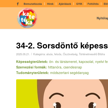
Bemutatkozás
Hírek
Ajánlások
GYIK
Feltöltés
Elő
Nyitóla
34-2. Sorsdöntő képes
/
2025.05.21.
Kategória:
alsós
,
felsős
,
Ószövetség
,
Történetmesélő Biblia
Képességterületek:
ön- és társismeret, kapcsolat, nyelvi f
Szervezési formák:
hittanóra, csendesnap
Tudományterületek:
módszertani segédanyag