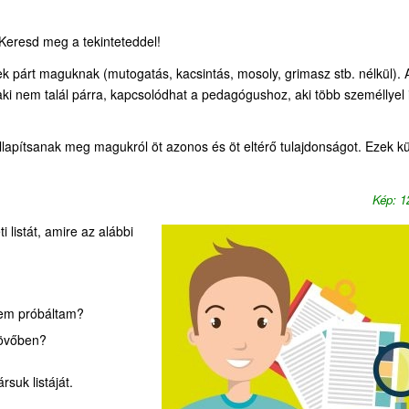
 Keresd meg a tekinteteddel!
ek párt maguknak (mutogatás, kacsintás, mosoly, grimasz stb. nélkül). 
laki nem talál párra, kapcsolódhat a pedagógushoz, aki több személlyel 
lapítsanak meg magukról öt azonos és öt eltérő tulajdonságot. Ezek k
Kép: 
listát, amire az alábbi
nem próbáltam?
jövőben?
rsuk listáját.