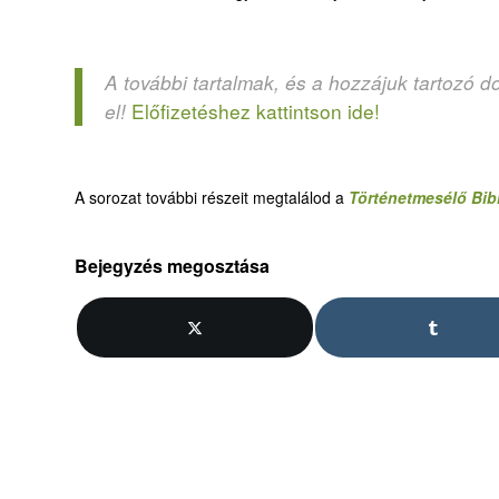
A további tartalmak, és a hozzájuk tartozó d
Előfizetéshez kattintson ide!
el!
A sorozat további részeit megtalálod a
Történetmesélő Bib
Bejegyzés megosztása