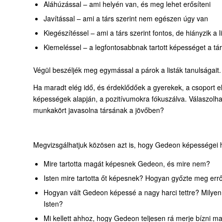
Aláhúzással – ami helyén van, és meg lehet erősíteni
Javítással – ami a társ szerint nem egészen úgy van
Kiegészítéssel – ami a társ szerint fontos, de hiányzik a li
Kiemeléssel – a legfontosabbnak tartott képességet a tá
Végül beszéljék meg egymással a párok a listák tanulságait.
Ha maradt elég idő, és érdeklődőek a gyerekek, a csoport elő
képességek alapján, a pozitívumokra fókuszálva. Válaszolhat
munkakört javasolna társának a jövőben?
Megvizsgálhatjuk közösen azt is, hogy Gedeon képességei ho
Mire tartotta magát képesnek Gedeon, és mire nem?
Isten mire tartotta őt képesnek? Hogyan győzte meg errő
Hogyan vált Gedeon képessé a nagy harci tettre? Milyen l
Isten?
Mi kellett ahhoz, hogy Gedeon teljesen rá merje bízni ma