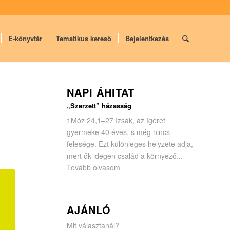
E-könyvtár
Tematikus kereső
Bejelentkezés
NAPI ÁHITAT
„Szerzett” házasság
1Móz 24,1–27 Izsák, az ígéret
gyermeke 40 éves, s még nincs
felesége. Ezt különleges helyzete adja,
mert ők idegen család a környező...
Tovább olvasom
AJÁNLÓ
Mit választanál?