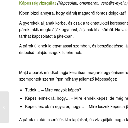
Képességvizsgálat
(Kapcsolati, önismereti, verbális-nyelvi)
Kiben bízol annyira, hogy elárulj magadról fontos dolgokat?
A gyerekek álljanak körbe, és csak a tekintetükkel keressen
párok, akik megtalálják egymást, álljanak ki a körből. Ha va
tarthat kapcsolatot a játékban.
A párok üljenek le egymással szemben, és beszélgetéssel ál
és belső tulajdonságok is lehetnek.
Majd a párok mindkét tagja készítsen magáról egy önismereti 
szempontok szerint írjon néhány jellemző képességet:
Tudok… – Mire vagyok képes?
Képes lennék rá, hogy… – Mire lennék képes, de még 
34-1. Gedeon, a „kicsi”
Képes leszek rá egyszer, hogy… – Mire leszek képes a 
hős
A párok ezután cseréljék ki a lapjaikat, és vizsgálják meg a tá