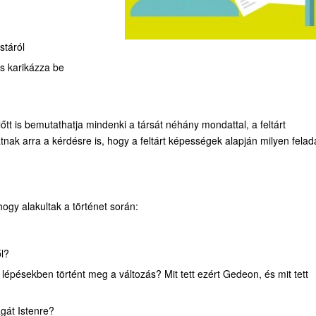
stáról
rs karikázza be
tt is bemutathatja mindenki a társát néhány mondattal, a feltárt
nak arra a kérdésre is, hogy a feltárt képességek alapján milyen felada
gy alakultak a történet során:
l?
épésekben történt meg a változás? Mit tett ezért Gedeon, és mit tett
gát Istenre?