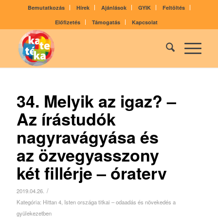
Bemutatkozás
Hírek
Ajánlások
GYIK
Feltöltés
Előfizetés
Támogatás
Kapcsolat
34. Melyik az igaz? –
Az írástudók
nagyravágyása és
az özvegyasszony
két fillérje – óraterv
/
2019.04.26.
Kategória:
Hittan 4
,
Isten országa titkai – odaadás és növekedés a
gyülekezetben