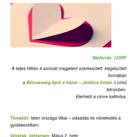
Képforrás: 123RF
A teljes Hittan 4 sorozat megjelent szerkesztett, kiegészített
formában
a
Bölcsesség építi a házat – Játékos hittan 4
című
könyvben.
Elérhető a címre kattintva.
Témakör:
Isten országa titkai – odaadás és növekedés a
gyülekezetben
Időszak, időtartam:
Május 2. hete