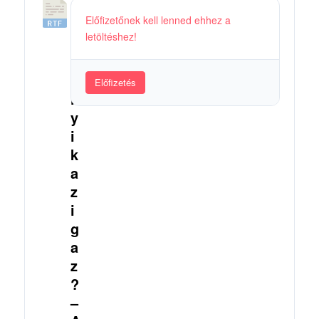
3
Előfizetőnek kell lenned ehhez a
4
letöltéshez!
.
M
e
Előfizetés
l
y
i
k
a
z
i
g
a
z
?
–