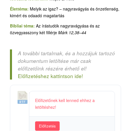
Élettéma:
Melyik az igaz? – nagyravágyás és önzetlenség,
kimért és odaadó magatartás
Bibliai téma:
Az írástudók nagyravágyása és az
özvegyasszony két fillérje
Márk 12,38–44
A további tartalmak, és a hozzájuk tartozó
dokumentum letöltése már csak
előfizetőink részére érhető el!
Előfizetéshez kattintson ide!
F
Előfizetőnek kell lenned ehhez a
e
letöltéshez!
l
e
s
Előfizetés