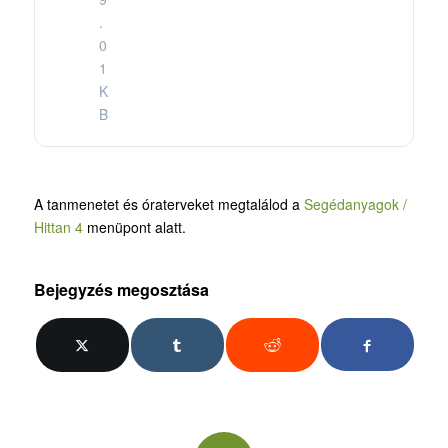
.
0
1
K
B
A tanmenetet és óraterveket megtalálod a
Segédanyagok /
Hittan 4
menüpont alatt.
Bejegyzés megosztása