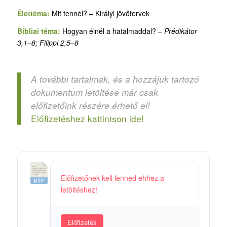
Élettéma:
Mit tennél? – Királyi jövőtervek
Bibliai téma:
Hogyan élnél a hatalmaddal? –
Prédikátor
3,1–8; Filippi 2,5–8
A további tartalmak, és a hozzájuk tartozó
dokumentum letöltése már csak
előfizetőink részére érhető el!
Előfizetéshez kattintson ide!
1
Előfizetőnek kell lenned ehhez a
7
letöltéshez!
.
M
i
Előfizetés