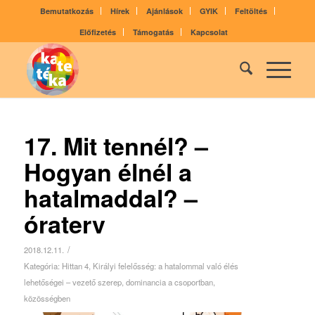
Bemutatkozás
Hírek
Ajánlások
GYIK
Feltöltés
Előfizetés
Támogatás
Kapcsolat
17. Mit tennél? –
Hogyan élnél a
hatalmaddal? –
óraterv
/
2018.12.11.
Kategória:
Hittan 4
,
Királyi felelősség: a hatalommal való élés
lehetőségei – vezető szerep, dominancia a csoportban,
közösségben