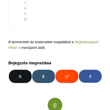
3
6
K
B
A tanmenetet és óraterveket megtalálod a
Segédanyagok /
Hittan 4
menüpont alatt.
Bejegyzés megosztása
0