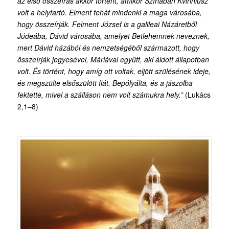
az első összeírás akkor történt, amikor Szíriában Kviriniusz
volt a helytartó. Elment tehát mindenki a maga városába,
hogy összeírják. Felment József is a galileai Názáretből
Júdeába, Dávid városába, amelyet Betlehemnek neveznek,
mert Dávid házából és nemzetségéből származott, hogy
összeírják jegyesével, Máriával együtt, aki áldott állapotban
volt. És történt, hogy amíg ott voltak, eljött szülésének ideje,
és megszülte elsőszülött fiát. Bepólyálta, és a jászolba
fektette, mivel a szálláson nem volt számukra hely.”
(Lukács
2,1–8)