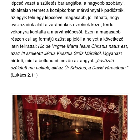
lépcső vezet a születés barlangjába, a nagyobb szobányi,
ablaktalan termet a középkorban márvánnyal kipadlózták,
az egyik fele egy lépcsővel magasabb, jól látható, hogy
évszázadok alatt a zarándokok ezreinek keze, térde
vékonyra koptatta a márványlépcsőt. Ezen a magasabb
részen csillag formájú ezüstlap jelöli a helyet a következő
latin felirattal:
Hic de Virgine Maria Iesus Christus natus est
,
azaz
Itt született Jézus Krisztus Szűz Máriától
. Ugyanazt
hirdeti, mint a betlehemi mezőn az angyal:
„üdvözítő
született ma nektek, aki az Úr Krisztus, a Dávid városában.”
(Lukács 2,11)