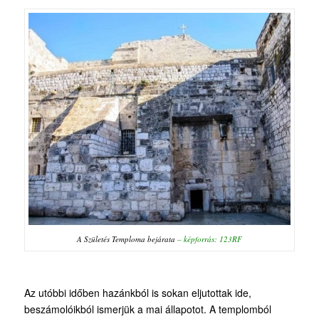
A Születés Temploma bejárata
–
képforrás: 123RF
Az utóbbi időben hazánkból is sokan eljutottak ide,
beszámolóikból ismerjük a mai állapotot. A templomból