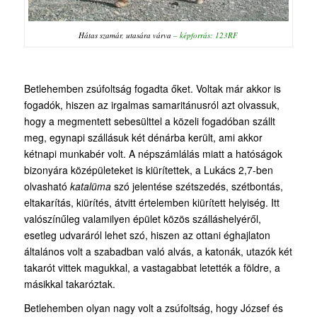
Hátas szamár, utasára várva
–
képforrás: 123RF
Betlehemben zsúfoltság fogadta őket. Voltak már akkor is
fogadók, hiszen az irgalmas samaritánusról azt olvassuk,
hogy a megmentett sebesülttel a közeli fogadóban szállt
meg, egynapi szállásuk két dénárba került, ami akkor
kétnapi munkabér volt. A népszámlálás miatt a hatóságok
bizonyára középületeket is kiürítettek, a Lukács 2,7-ben
olvasható
katalüma
szó jelentése szétszedés, szétbontás,
eltakarítás, kiürítés, átvitt értelemben kiürített helyiség. Itt
valószínűleg valamilyen épület közös szálláshelyéről,
esetleg udvaráról lehet szó, hiszen az ottani éghajlaton
általános volt a szabadban való alvás, a katonák, utazók két
takarót vittek magukkal, a vastagabbat letették a földre, a
másikkal takaróztak.
Betlehemben olyan nagy volt a zsúfoltság, hogy József és