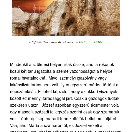
A Születés Temploma Betlehemben
–
képforrás: 123RF
Mindenkit a születési helyén írtak össze, ahol a rokonok
közül két tanú igazolta a személyazonosságot a helybeli
római hivatalnoknál. Mivel személyi igazolvány vagy
lakónyilvántartás nem volt, ilyen egyszerű módon történt a
népszámlálás. El lehet képzelni, hogy az akkori viszonyok
között ez mennyi fáradsággal járt. Csak a gazdagok tudtak
szekéren utazni. József azonban egyszerű ácsmester volt,
egy második századi feljegyzés szerint csak egy szamaruk
volt. Több régi kép maradt fenn kettőjük betlehemi útjáról.
Van, ahol Mária a szamáron ül, és József vezeti a
szamarat, van, ahol mindketten gyalogolnak, a szamár viszi