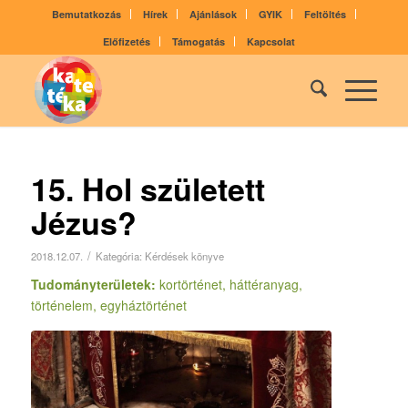
Bemutatkozás
Hírek
Ajánlások
GYIK
Feltöltés
Előfizetés
Támogatás
Kapcsolat
15. Hol született
Jézus?
/
2018.12.07.
Kategória:
Kérdések könyve
Tudományterületek:
kortörténet, háttéranyag,
történelem, egyháztörténet