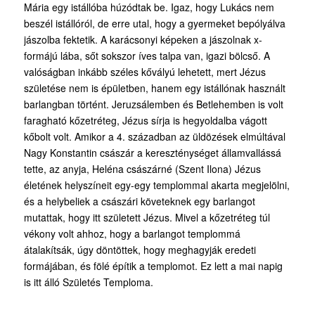
Mária egy istállóba húzódtak be. Igaz, hogy Lukács nem
beszél istállóról, de erre utal, hogy a gyermeket bepólyálva
jászolba fektetik. A karácsonyi képeken a jászolnak x-
formájú lába, sőt sokszor íves talpa van, igazi bölcső. A
valóságban inkább széles kővályú lehetett, mert Jézus
születése nem is épületben, hanem egy istállónak használt
barlangban történt. Jeruzsálemben és Betlehemben is volt
faragható kőzetréteg, Jézus sírja is hegyoldalba vágott
kőbolt volt. Amikor a 4. században az üldözések elmúltával
Nagy Konstantin császár a kereszténységet államvallássá
tette, az anyja, Heléna császárné (Szent Ilona) Jézus
életének helyszíneit egy-egy templommal akarta megjelölni,
és a helybeliek a császári követeknek egy barlangot
mutattak, hogy itt született Jézus. Mivel a kőzetréteg túl
vékony volt ahhoz, hogy a barlangot templommá
átalakítsák, úgy döntöttek, hogy meghagyják eredeti
formájában, és fölé építik a templomot. Ez lett a mai napig
is itt álló Születés Temploma.