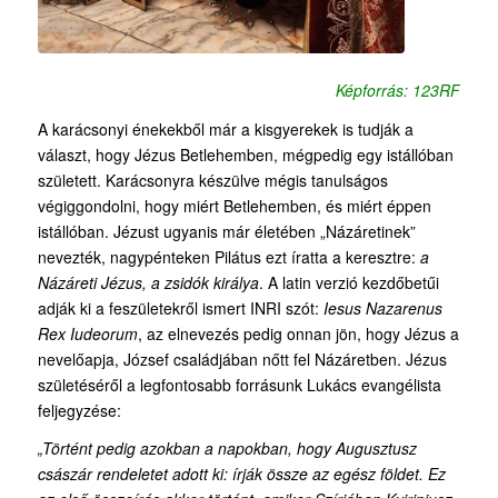
Képforrás: 123RF
A karácsonyi énekekből már a kisgyerekek is tudják a
választ, hogy Jézus Betlehemben, mégpedig egy istállóban
született. Karácsonyra készülve mégis tanulságos
végiggondolni, hogy miért Betlehemben, és miért éppen
istállóban. Jézust ugyanis már életében „Názáretinek”
nevezték, nagypénteken Pilátus ezt íratta a keresztre:
a
Názáreti Jézus, a zsidók királya
. A latin verzió kezdőbetűi
adják ki a feszületekről ismert INRI szót:
Iesus Nazarenus
Rex Iudeorum
, az elnevezés pedig onnan jön, hogy Jézus a
nevelőapja, József családjában nőtt fel Názáretben. Jézus
születéséről a legfontosabb forrásunk Lukács evangélista
feljegyzése:
„Történt pedig azokban a napokban, hogy Augusztusz
császár rendeletet adott ki: írják össze az egész földet. Ez