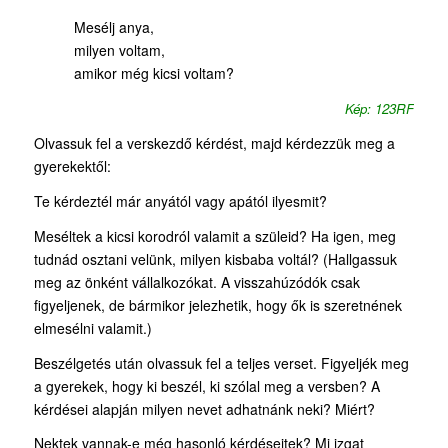
Mesélj anya,
milyen voltam,
amikor még kicsi voltam?
Kép: 123RF
Olvassuk fel a verskezdő kérdést, majd kérdezzük meg a
gyerekektől:
Te kérdeztél már anyától vagy apától ilyesmit?
Meséltek a kicsi korodról valamit a szüleid? Ha igen, meg
tudnád osztani velünk, milyen kisbaba voltál? (Hallgassuk
meg az önként vállalkozókat. A visszahúzódók csak
figyeljenek, de bármikor jelezhetik, hogy ők is szeretnének
elmesélni valamit.)
Beszélgetés után olvassuk fel a teljes verset. Figyeljék meg
a gyerekek, hogy ki beszél, ki szólal meg a versben? A
kérdései alapján milyen nevet adhatnánk neki? Miért?
Nektek vannak-e még hasonló kérdéseitek? Mi izgat