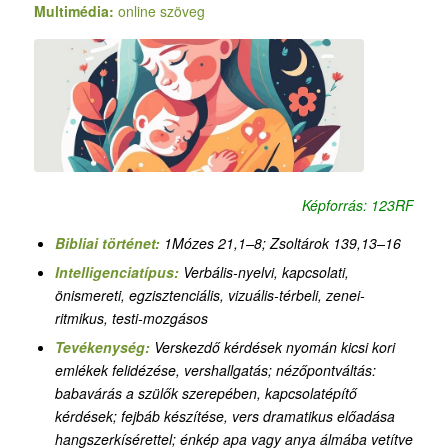
Multimédia:
online szöveg
Képforrás: 123RF
Bibliai történet:
1Mózes 21,1–8; Zsoltárok 139,13–16
Intelligenciatípus:
Verbális-nyelvi, kapcsolati,
önismereti, egzisztenciális, vizuális-térbeli, zenei-
ritmikus, testi-mozgásos
Tevékenység:
Verskezdő kérdések nyomán kicsi kori
emlékek felidézése, vershallgatás; nézőpontváltás:
babavárás a szülők szerepében, kapcsolatépítő
kérdések; fejbáb készítése, vers dramatikus előadása
hangszerkísérettel; énkép apa vagy anya álmába vetítve