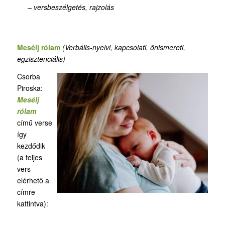
– versbeszélgetés, rajzolás
Mesélj rólam
(Verbális-nyelvi, kapcsolati, önismereti,
egzisztenciális)
Csorba
Piroska:
Mesélj
rólam
című verse
így
kezdődik
(a teljes
vers
elérhető a
címre
kattintva):