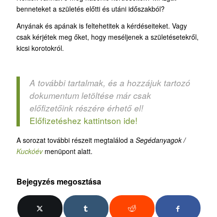
benneteket a születés előtti és utáni időszakból?
Anyának és apának is feltehetitek a kérdéseiteket. Vagy
csak kérjétek meg őket, hogy meséljenek a születésetekről,
kicsi korotokról.
A további tartalmak, és a hozzájuk tartozó
dokumentum letöltése már csak
előfizetőink részére érhető el!
Előfizetéshez kattintson ide!
A sorozat további részeit megtalálod a
Segédanyagok /
Kuckóév
menüpont alatt.
Bejegyzés megosztása