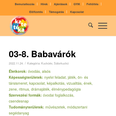
Bemutatkozás
Hírek
Ajánlások
GYIK
Feltöltés
Előfizetés
Támogatás
Kapcsolat
03-8. Babavárók
/
2022.11.24.
Kategória:
Kuckóév
,
Sátorkuckó
Életkorok:
óvodás, alsós
Képességterületek:
nyelvi feladat, játék, ön- és
társismeret, kapcsolat, képalkotás, vizualitás, ének,
zene, ritmus, drámajáték, élménypedagógia
Szervezési formák:
óvodai foglalkozás,
csendesnap
Tudományterületek:
művészetek, módszertani
segédanyag