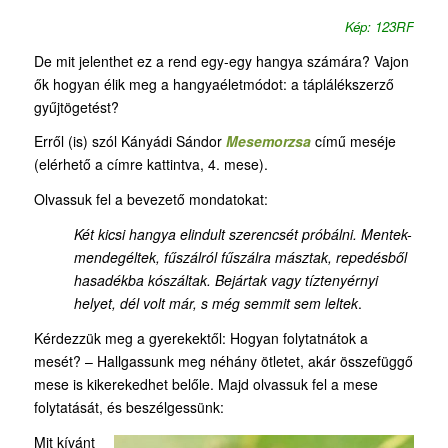
Kép: 123RF
De mit jelenthet ez a rend egy-egy hangya számára? Vajon
ők hogyan élik meg a hangyaéletmódot: a táplálékszerző
gyűjtögetést?
Erről (is) szól Kányádi Sándor
Mesemorzsa
című meséje
(elérhető a címre kattintva, 4. mese).
Olvassuk fel a bevezető mondatokat:
Két kicsi hangya elindult szerencsét próbálni. Mentek-
mendegéltek, fűszálról fűszálra másztak, repedésből
hasadékba kószáltak. Bejártak vagy tíztenyérnyi
helyet, dél volt már, s még semmit sem leltek
.
Kérdezzük meg a gyerekektől: Hogyan folytatnátok a
mesét? – Hallgassunk meg néhány ötletet, akár összefüggő
mese is kikerekedhet belőle. Majd olvassuk fel a mese
folytatását, és beszélgessünk:
Mit kívánt