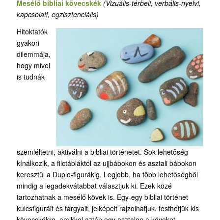
Mesélő bibliai kövecskék
(Vizuális-térbeli, verbális-nyelvi,
kapcsolati, egzisztenciális)
Hitoktatók
gyakori
dilemmája,
hogy mivel
is tudnák
szemléltetni, aktiválni a bibliai történetet. Sok lehetőség
kínálkozik, a filctábláktól az ujjbábokon és asztali bábokon
keresztül a Duplo-figurákig. Legjobb, ha több lehetőségből
mindig a legadekvátabbat választjuk ki. Ezek közé
tartozhatnak a mesélő kövek is. Egy-egy bibliai történet
kulcsfiguráit és tárgyait, jelképeit rajzolhatjuk, festhetjük kis
kövecskékre, amikkel aztán egy asztalon a köveket