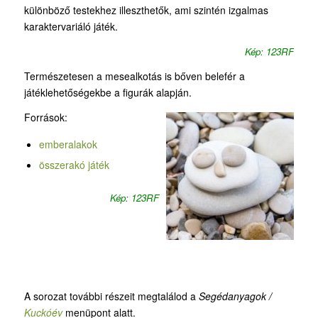
különböző testekhez illeszthetők, ami szintén izgalmas
karaktervariáló játék.
Kép: 123RF
Természetesen a mesealkotás is bőven belefér a
játéklehetőségekbe a figurák alapján.
Források:
emberalakok
összerakó játék
Kép: 123RF
A sorozat további részeit megtalálod a
Segédanyagok /
Kuckóév
menüpont alatt.