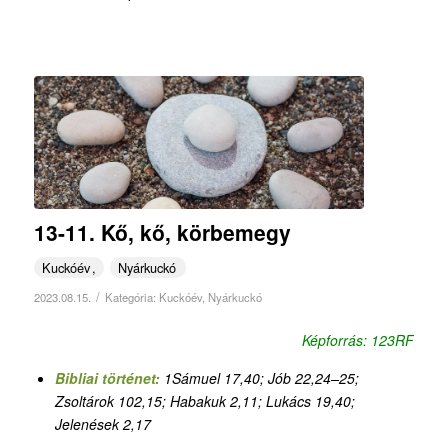
13-11. Kő, kő, körbemegy
Kuckóév
Nyárkuckó
/
2023.08.15.
Kategória:
Kuckóév
,
Nyárkuckó
Képforrás: 123RF
Bibliai történet:
1Sámuel 17,40; Jób 22,24–25;
Zsoltárok 102,15; Habakuk 2,11; Lukács 19,40;
Jelenések 2,17