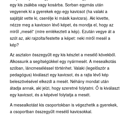
egy kis zsákba vagy kosárba. Sorban egymás után
vegyenek ki a gyerekek egy-egy kavicsot (ha valaki a
sajátját vette ki, cserélje ki másik kavicsra). Aki kivette,
nézze meg a kavicson lévő képet, és mondja el, hogy az
miről „mesél” (mire emlékezteti a kép). Ezután vegye át a
szót az, aki rajzolta/festette a képet: neki miről mesél a
kép?
Az asztalon összegyűlt egy kis készlet a mesélő kövekből.
Alkossunk a segítségükkel egy nyármesét. A mesealkotás
szóban, láncmeséléssel történhet. Valaki (legelőször a
pedagógus) kiválaszt egy kavicsot, és a rajta lévő kép
beleszövésével elkezdi a mesét. Néhány mondat után
átadja annak, aki jelzi, hogy szeretné folytatni. Ő is kiválaszt
egy kavicsot, és a képével folytatja a mesét.
A mesealkotást kis csoportokban is végezhetik a gyerekek,
a csoportban összegyűlt mesélő kavicsokkal.