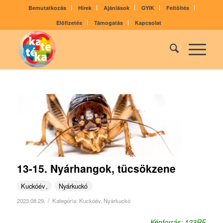
Bemutatkozás
Hírek
Ajánlások
GYIK
Feltöltés
Előfizetés
Támogatás
Kapcsolat
13-15. Nyárhangok, tücsökzene
Kuckóév
Nyárkuckó
/
2023.08.29.
Kategória:
Kuckóév
,
Nyárkuckó
Képforrás: 123RF