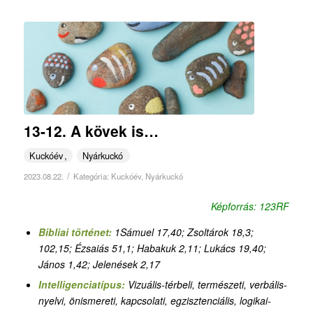
13-12. A kövek is…
Kuckóév
Nyárkuckó
/
2023.08.22.
Kategória:
Kuckóév
,
Nyárkuckó
Képforrás: 123RF
Bibliai történet:
1Sámuel 17,40; Zsoltárok 18,3;
102,15; Ézsaiás 51,1; Habakuk 2,11; Lukács 19,40;
János 1,42; Jelenések 2,17
Intelligenciatípus:
Vizuális-térbeli, természeti, verbális-
nyelvi, önismereti, kapcsolati, egzisztenciális, logikai-