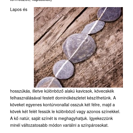
Lapos és
hosszúkás, illetve különböző alakú kavicsok, kövecskék
felhasználásával festett dominókészletet készíthetünk. A
köveket egyenes kontúrvonallal osszuk két félre, majd a
kövek két felét fessük le különböző vagy azonos színekkel.
A kő natúr, saját színét is meghagyhatjuk. Igyekezzünk
minél változatosabb módon variálni a színpárosokat.