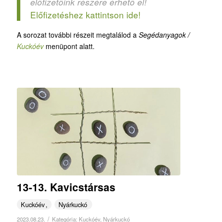
előfizetőink részére érhető el!
Előfizetéshez kattintson ide!
A sorozat további részeit megtalálod a
Segédanyagok /
Kuckóév
menüpont alatt.
13-13. Kavicstársas
Kuckóév
Nyárkuckó
/
2023.08.23.
Kategória:
Kuckóév
,
Nyárkuckó