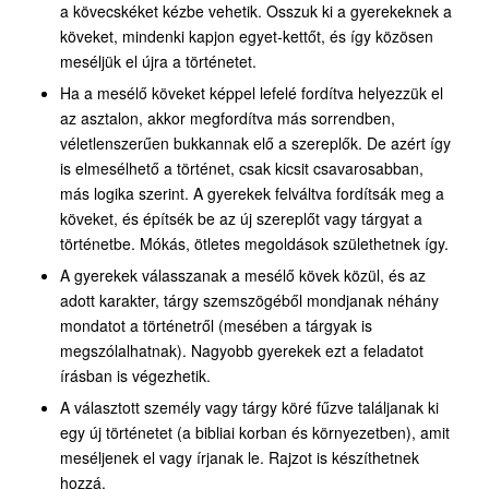
a kövecskéket kézbe vehetik. Osszuk ki a gyerekeknek a
köveket, mindenki kapjon egyet-kettőt, és így közösen
meséljük el újra a történetet.
Ha a mesélő köveket képpel lefelé fordítva helyezzük el
az asztalon, akkor megfordítva más sorrendben,
véletlenszerűen bukkannak elő a szereplők. De azért így
is elmesélhető a történet, csak kicsit csavarosabban,
más logika szerint. A gyerekek felváltva fordítsák meg a
köveket, és építsék be az új szereplőt vagy tárgyat a
történetbe. Mókás, ötletes megoldások születhetnek így.
A gyerekek válasszanak a mesélő kövek közül, és az
adott karakter, tárgy szemszögéből mondjanak néhány
mondatot a történetről (mesében a tárgyak is
megszólalhatnak). Nagyobb gyerekek ezt a feladatot
írásban is végezhetik.
A választott személy vagy tárgy köré fűzve találjanak ki
egy új történetet (a bibliai korban és környezetben), amit
meséljenek el vagy írjanak le. Rajzot is készíthetnek
hozzá.