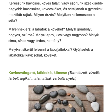
Keressünk kavicsos, köves talajt, vagy szórjunk szét kisebb-
nagyobb kavicsokat, kövecskéket, és sétáljanak a gyerekek
mezítláb rajtuk. Milyen érzés? Melyiken kellemesebb a
séta?
Milyennek érzi a lábatok a köveket? Melyik gömbölyű,
hegyes, szúrós? Melyik apró, kicsi vagy nagyobb? Melyik
sima, síkos vagy érdes, kemény?
Melyiket sikerül felvenni a lábujjaitokkal? Gyűjtsetek a
lábatokkal kavicsokat, köveket.
Kavicsválogató, kőkirakó, kőmese
(T
ermészeti, vizuális-
térbeli, logikai-matematikai, verbális-nyelvi)