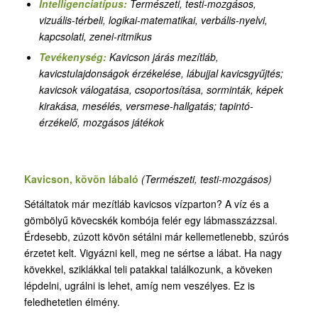
Intelligenciatípus:
T
ermészeti, testi-mozgásos,
vizuális-térbeli, logikai-matematikai, verbális-nyelvi,
kapcsolati, zenei-ritmikus
Tevékenység:
Kavicson járás mezítláb,
kavicstulajdonságok érzékelése, lábujjal kavicsgyűjtés;
kavicsok válogatása, csoportosítása, sorminták, képek
kirakása, mesélés, versmese-hallgatás; tapintó-
érzékelő, mozgásos játékok
Kavicson, kövön lábaló
(T
ermészeti, testi-mozgásos)
Sétáltatok már mezítláb kavicsos vízparton? A víz és a
gömbölyű kövecskék kombója felér egy lábmasszázzsal.
Érdesebb, zúzott kövön sétálni már kellemetlenebb, szúrós
érzetet kelt. Vigyázni kell, meg ne sértse a lábat. Ha nagy
kövekkel, sziklákkal teli patakkal találkozunk, a köveken
lépdelni, ugrálni is lehet, amíg nem veszélyes. Ez is
feledhetetlen élmény.