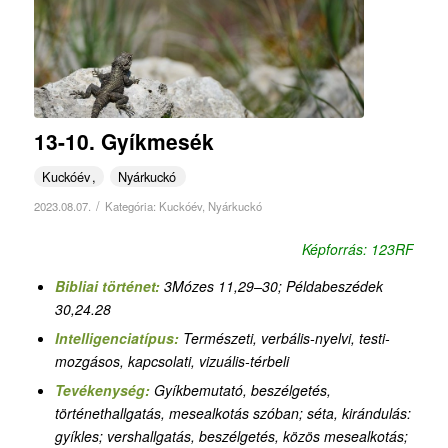
13-10. Gyíkmesék
Kuckóév
Nyárkuckó
/
2023.08.07.
Kategória:
Kuckóév
,
Nyárkuckó
Képforrás: 123RF
Bibliai történet:
3Mózes 11,29–30; Példabeszédek
30,24.28
Intelligenciatípus:
T
ermészeti, verbális-nyelvi, testi-
mozgásos, kapcsolati, vizuális-térbeli
Tevékenység:
Gyíkbemutató, beszélgetés,
történethallgatás, mesealkotás szóban; séta, kirándulás:
gyíkles; vershallgatás, beszélgetés, közös mesealkotás;