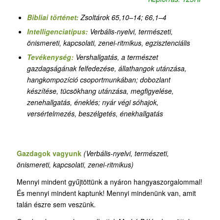
Bibliai történet:
Zsoltárok 65,10–14; 66,1–4
Intelligenciatípus:
Verbális-nyelvi, természeti,
önismereti, kapcsolati, zenei-ritmikus, egzisztenciális
Tevékenység:
Vershallgatás, a természet
gazdagságának felfedezése, állathangok utánzása,
hangkompozíció csoportmunkában; dobozlant
készítése, tücsökhang utánzása, megfigyelése,
zenehallgatás, éneklés; nyár végi sóhajok,
versértelmezés, beszélgetés, énekhallgatás
Gazdagok vagyunk
(Verbális-nyelvi, természeti,
önismereti, kapcsolati, zenei-ritmikus)
Mennyi mindent gyűjtöttünk a nyáron hangyaszorgalommal!
És mennyi mindent kaptunk! Mennyi mindenünk van, amit
talán észre sem veszünk.