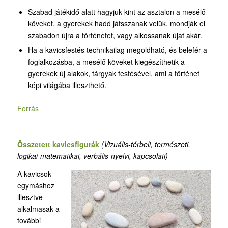
Szabad játékidő alatt hagyjuk kint az asztalon a mesélő
köveket, a gyerekek hadd játsszanak velük, mondják el
szabadon újra a történetet, vagy alkossanak újat akár.
Ha a kavicsfestés technikailag megoldható, és belefér a
foglalkozásba, a mesélő köveket kiegészíthetik a
gyerekek új alakok, tárgyak festésével, ami a történet
képi világába illeszthető.
Forrás
Összetett kavicsfigurák
(Vizuális-térbeli, természeti,
logikai-matematikai, verbális-nyelvi, kapcsolati)
A kavicsok
egymáshoz
illesztve
alkalmasak a
további