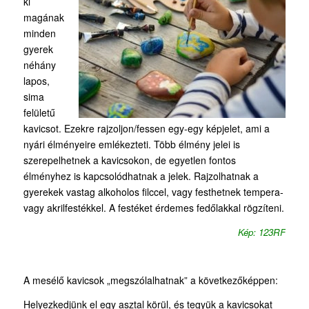
ki
magának
minden
gyerek
néhány
lapos,
sima
felületű
kavicsot. Ezekre rajzoljon/fessen egy-egy képjelet, ami a
nyári élményeire emlékezteti. Több élmény jelei is
szerepelhetnek a kavicsokon, de egyetlen fontos
élményhez is kapcsolódhatnak a jelek. Rajzolhatnak a
gyerekek vastag alkoholos filccel, vagy festhetnek tempera-
vagy akrilfestékkel. A festéket érdemes fedőlakkal rögzíteni.
Kép: 123RF
A mesélő kavicsok „megszólalhatnak” a következőképpen:
Helyezkedjünk el egy asztal körül, és tegyük a kavicsokat