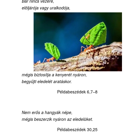
Bár nincs vezére,
elöljárója vagy uralkodója,
mégis biztosítja a kenyerét nyáron,
begyűjti eledelét aratáskor.
Példabeszédek 6,7–8
Nem erős a hangyák népe,
mégis beszerzik nyáron az eledelüket.
Példabeszédek 30,25