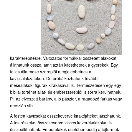
karakterépítésre. Változatos formákkal összetett alakokat
állíthatunk össze, amit aztán kifesthetnek a gyerekek. Egy
teljes állatmese szereplői megjelenhetnek a
kavicsalakzatokon. De próbálkozhatunk további
mesealakok, figurák kirakásával is. Természetesen egy-egy
bibliai történet állat- és emberszereplői is sorra kerülhetnek.
Pl. az elveszett bárány, a jó pásztor, a ragadozó farkas vagy
oroszlán stb.
A festett kavicsokat összekeverve kirakójátékot játszhatunk.
A testrészeket összekeverve vicces keverékalakokat is
összeállíthatunk. Emberalakok esetében pedig a fejformák