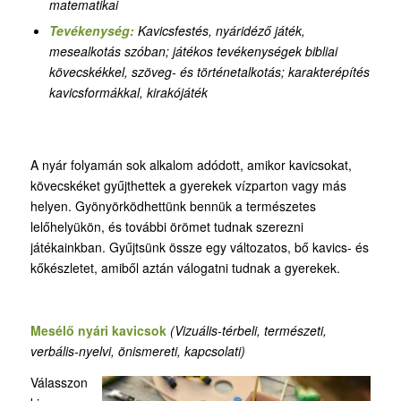
matematikai
Tevékenység:
Kavicsfestés, nyáridéző játék,
mesealkotás szóban; játékos tevékenységek bibliai
kövecskékkel, szöveg- és történetalkotás; karakterépítés
kavicsformákkal, kirakójáték
A nyár folyamán sok alkalom adódott, amikor kavicsokat,
kövecskéket gyűjthettek a gyerekek vízparton vagy más
helyen. Gyönyörködhettünk bennük a természetes
lelőhelyükön, és további örömet tudnak szerezni
játékainkban. Gyűjtsünk össze egy változatos, bő kavics- és
kőkészletet, amiből aztán válogatni tudnak a gyerekek.
Mesélő nyári kavicsok
(Vizuális-térbeli, természeti,
verbális-nyelvi, önismereti, kapcsolati)
Válasszon