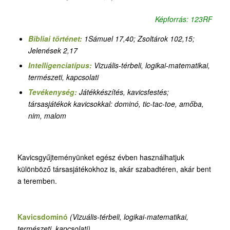
Képforrás: 123RF
Bibliai történet:
1Sámuel 17,40; Zsoltárok 102,15;
Jelenések 2,17
Intelligenciatípus:
Vizuális-térbeli, logikai-matematikai,
természeti, kapcsolati
Tevékenység:
Játékkészítés, kavicsfestés;
társasjátékok kavicsokkal: dominó, tic-tac-toe, amőba,
nim, malom
Kavicsgyűjteményünket egész évben használhatjuk
különböző társasjátékokhoz is, akár szabadtéren, akár bent
a teremben.
Kavicsdominó
(Vizuális-térbeli, logikai-matematikai,
természeti, kapcsolati)