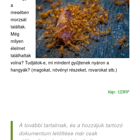
a
mesében
morzsát
találtak.
Még
milyen
élelmet
találhattak
volna? Tudjátok-e, mi mindent gyűjtenek nyáron a
hangyák? (magokat, növényi részeket, rovarokat stb.)
Kép: 123RF
A további tartalmak, és a hozzájuk tartozó
dokumentum letöltése már csak