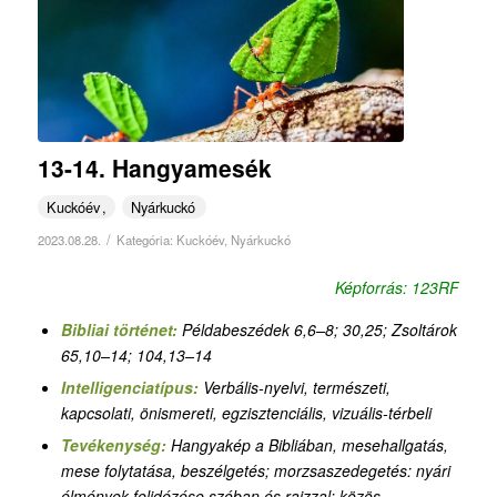
13-14. Hangyamesék
Kuckóév
Nyárkuckó
/
2023.08.28.
Kategória:
Kuckóév
,
Nyárkuckó
Képforrás: 123RF
Bibliai történet:
Példabeszédek 6,6–8; 30,25; Zsoltárok
65,10–14; 104,13–14
Intelligenciatípus:
Verbális-nyelvi, természeti,
kapcsolati, önismereti, egzisztenciális, vizuális-térbeli
Tevékenység:
Hangyakép a Bibliában, mesehallgatás,
mese folytatása, beszélgetés; morzsaszedegetés: nyári
élmények felidézése szóban és rajzzal; közös