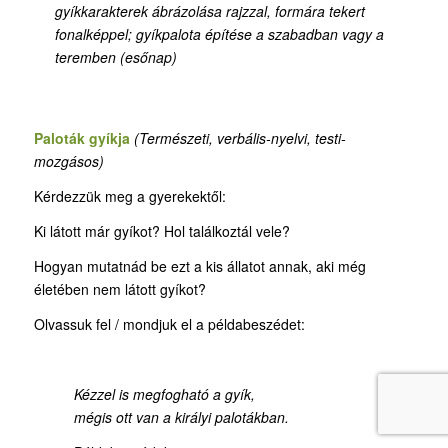
gyíkkarakterek ábrázolása rajzzal, formára tekert
fonalképpel; gyíkpalota építése a szabadban vagy a
teremben (esőnap)
Paloták gyíkja
(T
ermészeti, verbális-nyelvi, testi-
mozgásos)
Kérdezzük meg a gyerekektől:
Ki látott már gyíkot? Hol találkoztál vele?
Hogyan mutatnád be ezt a kis állatot annak, aki még
életében nem látott gyíkot?
Olvassuk fel / mondjuk el a példabeszédet:
Kézzel is megfogható a gyík,
mégis ott van a királyi palotákban.