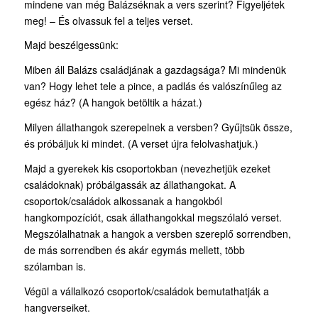
mindene van még Balázséknak a vers szerint? Figyeljétek
meg! – És olvassuk fel a teljes verset.
Majd beszélgessünk:
Miben áll Balázs családjának a gazdagsága? Mi mindenük
van? Hogy lehet tele a pince, a padlás és valószínűleg az
egész ház? (A hangok betöltik a házat.)
Milyen állathangok szerepelnek a versben? Gyűjtsük össze,
és próbáljuk ki mindet. (A verset újra felolvashatjuk.)
Majd a gyerekek kis csoportokban (nevezhetjük ezeket
családoknak) próbálgassák az állathangokat. A
csoportok/családok alkossanak a hangokból
hangkompozíciót, csak állathangokkal megszólaló verset.
Megszólalhatnak a hangok a versben szereplő sorrendben,
de más sorrendben és akár egymás mellett, több
szólamban is.
Végül a vállalkozó csoportok/családok bemutathatják a
hangverseiket.