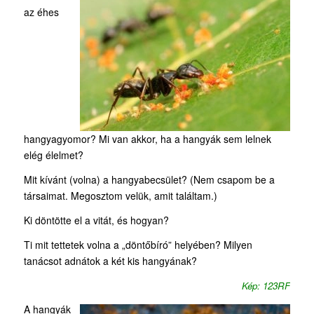
az éhes
hangyagyomor? Mi van akkor, ha a hangyák sem lelnek
elég élelmet?
Mit kívánt (volna) a hangyabecsület? (Nem csapom be a
társaimat. Megosztom velük, amit találtam.)
Ki döntötte el a vitát, és hogyan?
Ti mit tettetek volna a „döntőbíró” helyében? Milyen
tanácsot adnátok a két kis hangyának?
Kép: 123RF
A hangyák