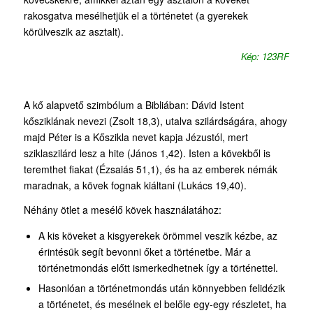
rakosgatva mesélhetjük el a történetet (a gyerekek
körülveszik az asztalt).
Kép: 123RF
A kő alapvető szimbólum a Bibliában: Dávid Istent
kősziklának nevezi (Zsolt 18,3), utalva szilárdságára, ahogy
majd Péter is a Kőszikla nevet kapja Jézustól, mert
sziklaszilárd lesz a hite (János 1,42). Isten a kövekből is
teremthet fiakat (Ézsaiás 51,1), és ha az emberek némák
maradnak, a kövek fognak kiáltani (Lukács 19,40).
Néhány ötlet a mesélő kövek használatához:
A kis köveket a kisgyerekek örömmel veszik kézbe, az
érintésük segít bevonni őket a történetbe. Már a
történetmondás előtt ismerkedhetnek így a történettel.
Hasonlóan a történetmondás után könnyebben felidézik
a történetet, és mesélnek el belőle egy-egy részletet, ha