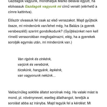
Gazdagok vagyunk, mondhatjuk Markó Bélával együtt, ha
elolvassuk
Gazdagok vagyunk mi
című versét (elérhető a
címre kattintva).
Először olvassuk fel csak az első versszakot. Majd gyűjtsük
össze, mi mindenünk van/lehet még, ha Balázs (a gyerek
versbeszélő) szerint gondolkodunk? (Gyűjtésünket nem kell
rímelő verssorokban megfogalmazni, elég, ha a gyerekek
sorolják egymás után, mi mindenünk van.)
Van rigónk és cinkénk,
varjúnk és verebünk,
tücskünk, hangyánk, lepkénk,
van vagyonunk nekünk…
Valószínűleg sokféle állatot sorolnak még. Ha valaki mást is
mond, pl. növénynevet, esetleg állathangot, tereljük a
sorolást abba az irányba. Majd tegyük fel a kérdést: Mi