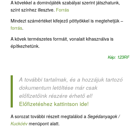
A kövekkel a dominójáték szabályai szerint játszhatunk,
színt színhez illesztve.
Forrás
Mindezt számértéket kifejező pöttyökkel is megtehetjük –
forrás
.
A kövek természetes formáit, vonalait kihasználva is
építkezhetünk.
Kép: 123RF
A további tartalmak, és a hozzájuk tartozó
dokumentum letöltése már csak
előfizetőink részére érhető el!
Előfizetéshez kattintson ide!
A sorozat további részeit megtalálod a
Segédanyagok /
Kuckóév
menüpont alatt.