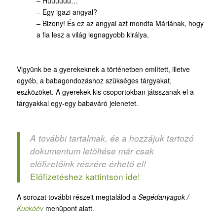
– Hűűűűűű…
– Egy igazi angyal?
– Bizony! És ez az angyal azt mondta Máriának, hogy
a fia lesz a világ legnagyobb királya.
Vigyünk be a gyerekeknek a történetben említett, illetve
egyéb, a babagondozáshoz szükséges tárgyakat,
eszközöket. A gyerekek kis csoportokban játsszanak el a
tárgyakkal egy-egy babaváró jelenetet.
A további tartalmak, és a hozzájuk tartozó
dokumentum letöltése már csak
előfizetőink részére érhető el!
Előfizetéshez kattintson ide!
A sorozat további részeit megtalálod a
Segédanyagok /
Kuckóév
menüpont alatt.