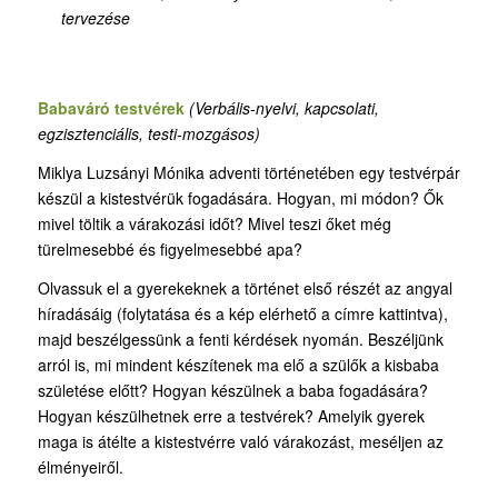
tervezése
Babaváró testvérek
(Verbális-nyelvi, kapcsolati,
egzisztenciális, testi-mozgásos)
Miklya Luzsányi Mónika adventi történetében egy testvérpár
készül a kistestvérük fogadására. Hogyan, mi módon? Ők
mivel töltik a várakozási időt? Mivel teszi őket még
türelmesebbé és figyelmesebbé apa?
Olvassuk el a gyerekeknek a történet első részét az angyal
híradásáig (folytatása és a kép elérhető a címre kattintva),
majd beszélgessünk a fenti kérdések nyomán. Beszéljünk
arról is, mi mindent készítenek ma elő a szülők a kisbaba
születése előtt? Hogyan készülnek a baba fogadására?
Hogyan készülhetnek erre a testvérek? Amelyik gyerek
maga is átélte a kistestvérre való várakozást, meséljen az
élményeiről.