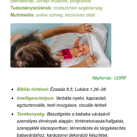
csendesnap, ünnepi műsorok, programok
Tudományterületek:
módszertani segédanyag
Multimédia:
online szöveg, kézműves oldal
Képforrás: 123RF
Bibliai történet:
Ézsaiás 9,
5; Lukács 1,26–38
Intelligenciatípus:
Verbális-nyelvi, kapcsolati,
egzisztenciális, testi-mozgásos, vizuális-térbeli
Tevékenység:
Beszélgetés a kisbaba várásáról
személyes élmények alapján; történetolvasás/hallgatás,
szerepjáték kiscsoportban; térrendezés és tárgykészítés
babaváráshoz; karácsonyi dekoráció készítése,