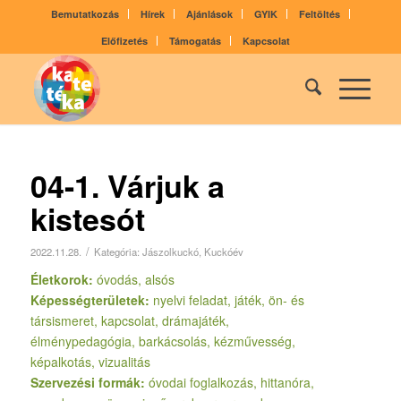
Bemutatkozás
Hírek
Ajánlások
GYIK
Feltöltés
Előfizetés
Támogatás
Kapcsolat
04-1. Várjuk a
kistesót
/
2022.11.28.
Kategória:
Jászolkuckó
,
Kuckóév
Életkorok:
óvodás, alsós
Képességterületek:
nyelvi feladat, játék, ön- és
társismeret, kapcsolat, drámajáték,
élménypedagógia, barkácsolás, kézművesség,
képalkotás, vizualitás
Szervezési formák:
óvodai foglalkozás, hittanóra,