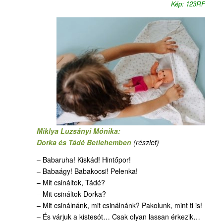
Kép: 123RF
Miklya Luzsányi Mónika:
Dorka és Tádé Betlehemben
(részlet)
– Babaruha! Kiskád! Hintőpor!
– Babaágy! Babakocsi! Pelenka!
– Mit csináltok, Tádé?
– Mit csináltok Dorka?
– Mit csinálnánk, mit csinálnánk? Pakolunk, mint ti is!
– És várjuk a kistesót… Csak olyan lassan érkezik…