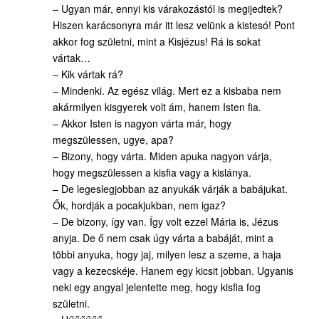
– Ugyan már, ennyi kis várakozástól is megijedtek?
Hiszen karácsonyra már itt lesz velünk a kistesó! Pont
akkor fog születni, mint a Kisjézus! Rá is sokat
vártak…
– Kik vártak rá?
– Mindenki. Az egész világ. Mert ez a kisbaba nem
akármilyen kisgyerek volt ám, hanem Isten fia.
– Akkor Isten is nagyon várta már, hogy
megszülessen, ugye, apa?
– Bizony, hogy várta. Miden apuka nagyon várja,
hogy megszülessen a kisfia vagy a kislánya.
– De legeslegjobban az anyukák várják a babájukat.
Ők, hordják a pocakjukban, nem igaz?
– De bizony, így van. Így volt ezzel Mária is, Jézus
anyja. De ő nem csak úgy várta a babáját, mint a
többi anyuka, hogy jaj, milyen lesz a szeme, a haja
vagy a kezecskéje. Hanem egy kicsit jobban. Ugyanis
neki egy angyal jelentette meg, hogy kisfia fog
születni.