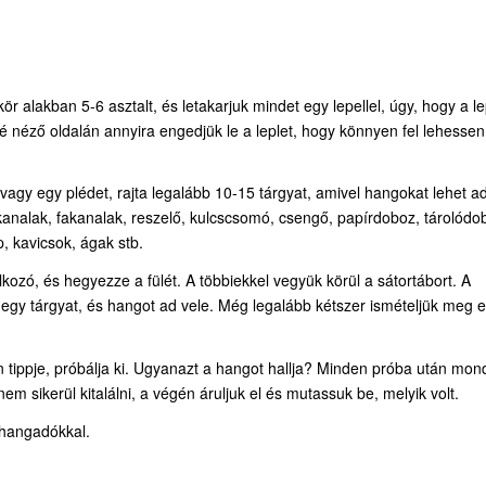
ör alakban 5-6 asztalt, és letakarjuk mindet egy lepellel, úgy, hogy a le
elé néző oldalán annyira engedjük le a leplet, hogy könnyen fel lehessen
vagy egy plédet, rajta legalább 10-15 tárgyat, amivel hangokat lehet ad
 kanalak, fakanalak, reszelő, kulcscsomó, csengő, papírdoboz, tárolódo
, kavicsok, ágak stb.
kozó, és hegyezze a fülét. A többiekkel vegyük körül a sátortábort. A
egy tárgyat, és hangot ad vele. Még legalább kétszer ismételjük meg e
an tippje, próbálja ki. Ugyanazt a hangot hallja? Minden próba után mon
em sikerül kitalálni, a végén áruljuk el és mutassuk be, melyik volt.
s hangadókkal.