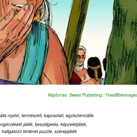
Képforrás: Sweet Publishing / FreeBibleimage
lis-nyelvi, természeti, kapcsolati, egzisztenciális
ngérzékelő játék; beszélgetés, képzeletjáték,
 hallgatózó történet-puzzle, szerepjáték