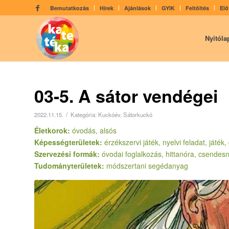
Bemutatkozás
Hírek
Ajánlások
GYIK
Feltöltés
Elő
Nyitóla
03-5. A sátor vendégei
/
2022.11.15.
Kategória:
Kuckóév
,
Sátorkuckó
Életkorok:
óvodás, alsós
Képességterületek:
érzékszervi játék, nyelvi feladat, ját
Szervezési formák:
óvodai foglalkozás, hittanóra, csendes
Tudományterületek:
módszertani segédanyag