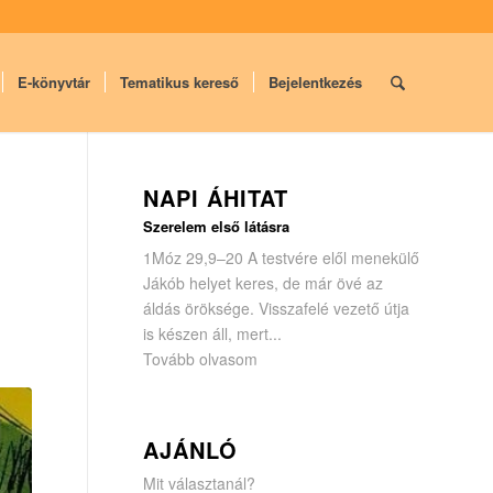
E-könyvtár
Tematikus kereső
Bejelentkezés
NAPI ÁHITAT
Szerelem első látásra
1Móz 29,9–20 A testvére elől menekülő
Jákób helyet keres, de már övé az
áldás öröksége. Visszafelé vezető útja
is készen áll, mert...
Tovább olvasom
AJÁNLÓ
Mit választanál?