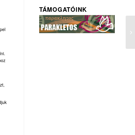
TÁMOGATÓINK
pel
ni.
boz
zt,
djuk