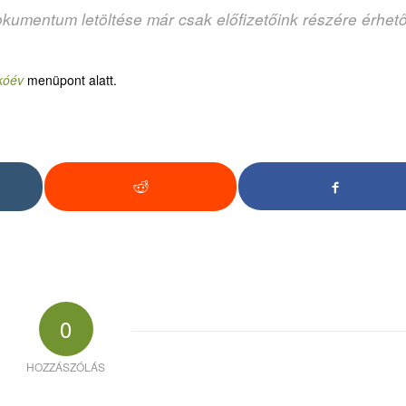
okumentum letöltése már csak előfizetőink részére érhet
kóév
menüpont alatt.
0
HOZZÁSZÓLÁS