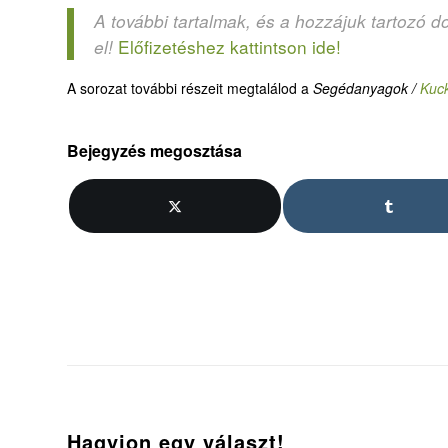
A további tartalmak, és a hozzájuk tartozó d
Előfizetéshez kattintson ide!
el!
A sorozat további részeit megtalálod a
Segédanyagok /
Kuc
Bejegyzés megosztása
Hagyjon egy választ!