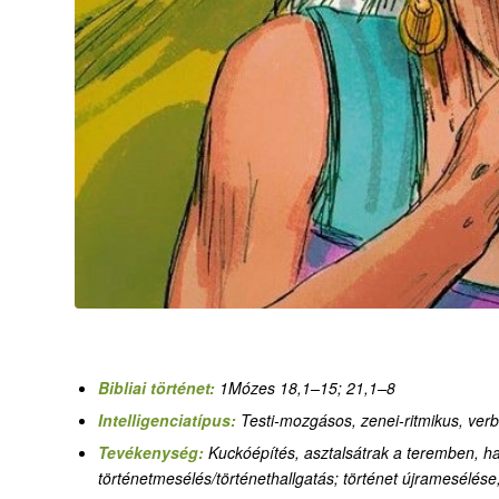
Bibliai történet:
1Mózes 18,1–15; 21,1–8
Intelligenciatípus:
Testi-mozgásos, zenei-ritmikus, verbá
Tevékenység:
Kuckóépítés, asztalsátrak a teremben, ha
történetmesélés/történethallgatás; történet újramesélése,