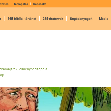
fizetés
Támogatás
Kapcsolat
p
365 bibliai történet
365-óratervek
Segédanyagok
Média
ék, drámajáték, élménypedagógia
nap