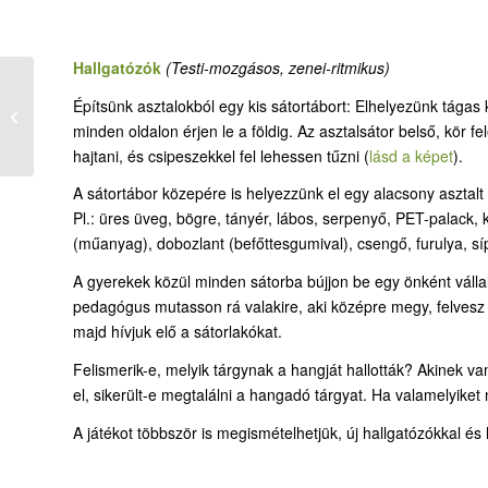
Hallgatózók
(Testi-mozgásos, zenei-ritmikus)
Építsünk asztalokból egy kis sátortábort: Elhelyezünk tágas k
03-4. Sátorépítők
minden oldalon érjen le a földig. Az asztalsátor belső, kör f
hajtani, és csipeszekkel fel lehessen tűzni (
lásd a képet
).
A sátortábor közepére is helyezzünk el egy alacsony asztalt 
Pl.: üres üveg, bögre, tányér, lábos, serpenyő, PET-palack,
(műanyag), dobozlant (befőttesgumival), csengő, furulya, síp
A gyerekek közül minden sátorba bújjon be egy önként vállal
pedagógus mutasson rá valakire, aki középre megy, felvesz 
majd hívjuk elő a sátorlakókat.
Felismerik-e, melyik tárgynak a hangját hallották? Akinek v
el, sikerült-e megtalálni a hangadó tárgyat. Ha valamelyiket n
A játékot többször is megismételhetjük, új hallgatózókkal é