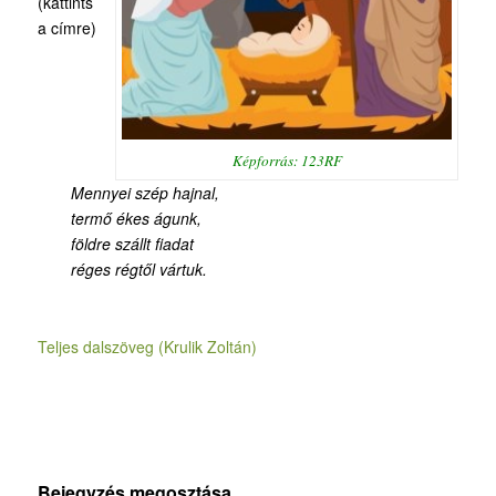
(kattints
a címre)
Képforrás: 123RF
Mennyei szép hajnal,
termő ékes águnk,
földre szállt fiadat
réges régtől vártuk.
Teljes dalszöveg (Krulik Zoltán)
Bejegyzés megosztása