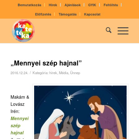
Bemutatkozás
Hírek
Ajánlások
GYIK
Feltöltés
Előfizetés
Támogatás
Kapcsolat
„Mennyei szép hajnal”
/
2016.12.24.
Kategória:
hírek
,
Média
,
Ünnep
Makám &
Lovász
Irén:
Mennyei
szép
hajnal