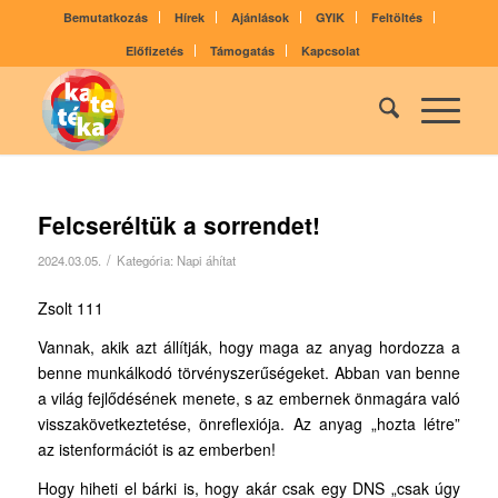
Bemutatkozás
Hírek
Ajánlások
GYIK
Feltöltés
Előfizetés
Támogatás
Kapcsolat
Felcseréltük a sorrendet!
/
2024.03.05.
Kategória:
Napi áhítat
Zsolt 111
Vannak, akik azt állítják, hogy maga az anyag hordozza a
benne munkálkodó törvényszerűségeket. Abban van benne
a világ fejlődésének menete, s az embernek önmagára való
visszakövetkeztetése, önreflexiója. Az anyag „hozta létre”
az istenformációt is az emberben!
Hogy hiheti el bárki is, hogy akár csak egy DNS „csak úgy