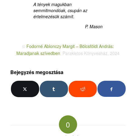
A tények magukban
semmitmondóak, csupán az
értelmezésük számít.
P. Mason
©
Fodorné Ablonczy Margit – Bölcsföldi András:
Maradjanak szívedben
, Parakletos Könyvesház, 2024
Bejegyzés megosztása
0