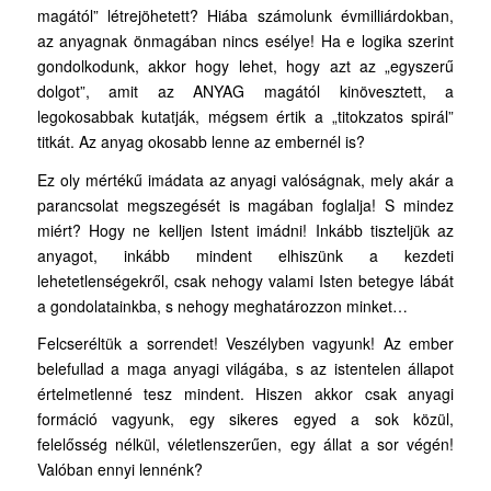
magától” létrejöhetett? Hiába számolunk évmilliárdokban,
az anyagnak önmagában nincs esélye! Ha e logika szerint
gondolkodunk, akkor hogy lehet, hogy azt az „egyszerű
dolgot”, amit az ANYAG magától kinövesztett, a
legokosabbak kutatják, mégsem értik a „titokzatos spirál”
titkát. Az anyag okosabb lenne az embernél is?
Ez oly mértékű imádata az anyagi valóságnak, mely akár a
parancsolat megszegését is magában foglalja! S mindez
miért? Hogy ne kelljen Istent imádni! Inkább tiszteljük az
anyagot, inkább mindent elhiszünk a kezdeti
lehetetlenségekről, csak nehogy valami Isten betegye lábát
a gondolatainkba, s nehogy meghatározzon minket…
Felcseréltük a sorrendet! Veszélyben vagyunk! Az ember
belefullad a maga anyagi világába, s az istentelen állapot
értelmetlenné tesz mindent. Hiszen akkor csak anyagi
formáció vagyunk, egy sikeres egyed a sok közül,
felelősség nélkül, véletlenszerűen, egy állat a sor végén!
Valóban ennyi lennénk?