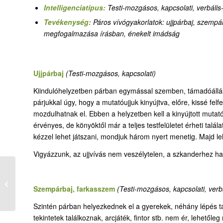
Intelligenciatípus:
Testi-mozgásos, kapcsolati, verbális-
Tevékenység:
Páros vívógyakorlatok: ujjpárbaj, szempár
megfogalmazása írásban, énekelt imádság
Ujjpárbaj
(Testi-mozgásos, kapcsolati)
Kiindulóhelyzetben párban egymással szemben, támadóállásb
párjukkal úgy, hogy a mutatóujjuk kinyújtva, előre, kissé fel
mozdulhatnak el. Ebben a helyzetben kell a kinyújtott mutat
érvényes, de könyöktől már a teljes testfelületet érheti talála
kézzel lehet játszani, mondjuk három nyert menetig. Majd leh
Vigyázzunk, az ujjvívás nem veszélytelen, a szkanderhez h
Nem adom dicsőségemet másnak
Szempárbaj, farkasszem
(Testi-mozgásos, kapcsolati, verbá
Szintén párban helyezkednek el a gyerekek, néhány lépés
tekintetek találkoznak, arcjáték, fintor stb. nem ér, lehetőleg