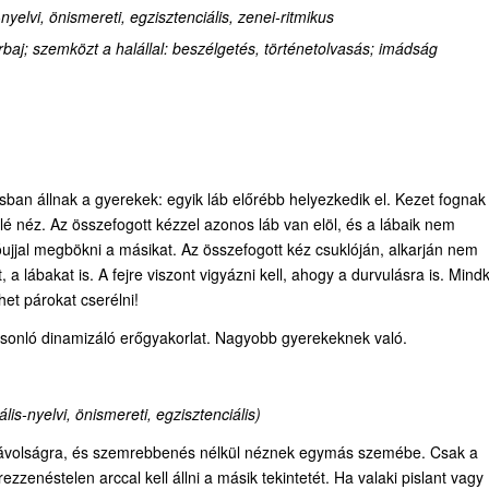
nyelvi, önismereti, egzisztenciális, zenei-ritmikus
baj; szemközt a halállal: beszélgetés, történetolvasás; imádság
an állnak a gyerekek: egyik láb előrébb helyezkedik el. Kezet fognak
felé néz. Az összefogott kézzel azonos láb van elöl, és a lábaik nem
óujjal megbökni a másikat. Az összefogott kéz csuklóján, alkarján nem
t, a lábakat is. A fejre viszont vigyázni kell, ahogy a durvulásra is. Mind
et párokat cserélni!
asonló dinamizáló erőgyakorlat. Nagyobb gyerekeknek való.
lis-nyelvi, önismereti, egzisztenciális)
 távolságra, és szemrebbenés nélkül néznek egymás szemébe. Csak a
 rezzenéstelen arccal kell állni a másik tekintetét. Ha valaki pislant vagy