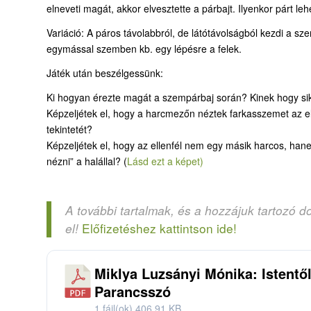
elneveti magát, akkor elvesztette a párbajt. Ilyenkor párt lehe
Variáció: A páros távolabbról, de látótávolságból kezdi a s
egymással szemben kb. egy lépésre a felek.
Játék után beszélgessünk:
Ki hogyan érezte magát a szempárbaj során? Kinek hogy sike
Képzeljétek el, hogy a harcmezőn néztek farkasszemet az ellen
tekintetét?
Képzeljétek el, hogy az ellenfél nem egy másik harcos, ha
nézni” a halállal? (
Lásd ezt a képet)
A további tartalmak, és a hozzájuk tartozó d
Előfizetéshez kattintson ide!
el!
Miklya Luzsányi Mónika: Istentől
Parancsszó
1 fájl(ok)
406.91 KB