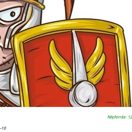
Képforrás: 
1–10