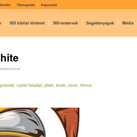
fizetés
Támogatás
Kapcsolat
p
365 bibliai történet
365-óratervek
Segédanyagok
Média
hite
erekszemmel
csolat, nyelvi feladat, játék, ének, zene, ritmus