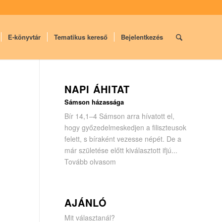
E-könyvtár
Tematikus kereső
Bejelentkezés
NAPI ÁHITAT
Sámson házassága
Bír 14,1–4 Sámson arra hívatott el,
hogy győzedelmeskedjen a filisz­teusok
felett, s bíraként vezesse népét. De a
már születése előtt kiválasztott ifjú...
Tovább olvasom
AJÁNLÓ
Mit választanál?