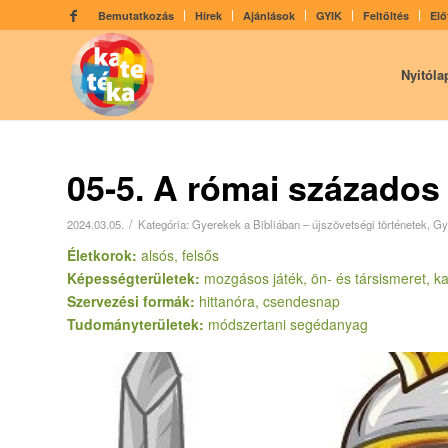
Bemutatkozás
Hírek
Ajánlások
GYIK
Feltöltés
Elő
Nyitóla
05-5. A római százados 
/
2024.03.05.
Kategória:
Gyerekek a Bibliában – újszövetségi történetek
,
Gy
Életkorok:
alsós, felsős
Képességterületek:
mozgásos játék, ön- és társismeret, kap
Szervezési formák:
hittanóra, csendesnap
Tudományterületek:
módszertani segédanyag