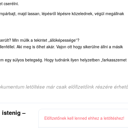
t cserélni.
zempárbajt, majd lassan, lépésről lépésre közelednek, végül megállnak
rült? Min múlik a tekintet „állóképessége”?
féllel. Aki meg is ölhet akár. Vajon ott hogy sikerülne állni a másik
nem egy súlyos betegség. Hogy tudnánk ilyen helyzetben „farkasszemet
okumentum letöltése már csak előfizetőink részére érhet
 istenig –
Előfizetőnek kell lenned ehhez a letöltéshez!