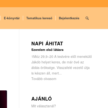
E-könyvtár
Tematikus kereső
Bejelentkezés
NAPI ÁHITAT
Szerelem első látásra
1Móz 29,9–20 A testvére elől menekülő
Jákób helyet keres, de már övé az
áldás öröksége. Visszafelé vezető útja
is készen áll, mert...
Tovább olvasom
AJÁNLÓ
Mit választanál?