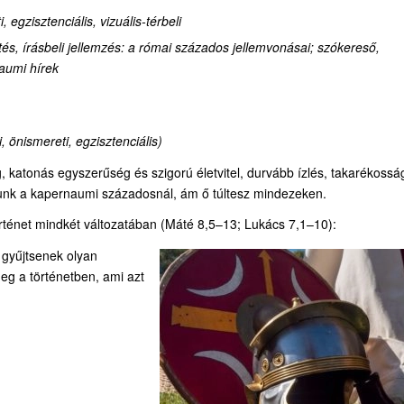
, egzisztenciális, vizuális-térbeli
és, írásbeli jellemzés: a római százados jellemvonásai; szókereső,
naumi hírek
i, önismereti, egzisztenciális)
, katonás egyszerűség és szigorú életvitel, durvább ízlés, takarékossá
lunk a kapernaumi századosnál, ám ő túltesz mindezeken.
rténet mindkét változatában (Máté 8,5–13; Lukács 7,1–10):
n gyűjtsenek olyan
eg a történetben, ami azt