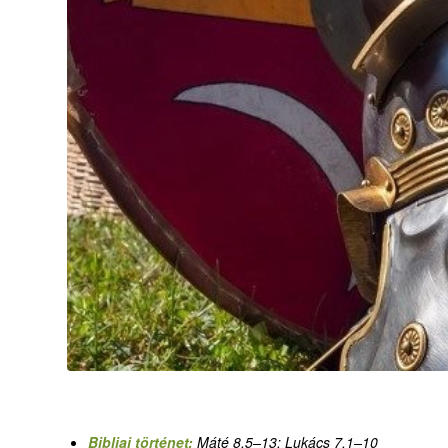
Bibliai történet:
Máté 8,5–13; Lukács 7,1–10