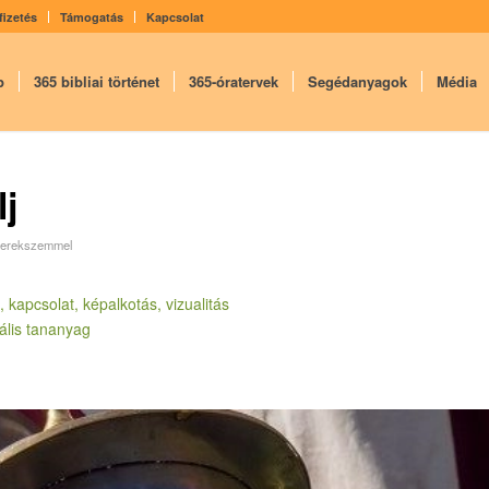
fizetés
Támogatás
Kapcsolat
p
365 bibliai történet
365-óratervek
Segédanyagok
Média
lj
erekszemmel
t, kapcsolat, képalkotás, vizualitás
tális tananyag