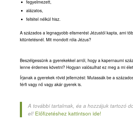
fegyelmezett,
alázatos,
feltétel nélkül hisz.
A százados a legnagyobb elismerést Jézustól kapta, ami tö
kitüntetésnél. Mit mondott róla Jézus?
Beszélgessünk a gyerekekkel arról, hogy a kapernaumi száz
lenne érdemes követni? Hogyan valósulhat ez meg a mi él
Írjanak a gyerekek rövid jellemzést: Mutassák be a századost
férfi vagy nő vagy akár gyerek is.
A további tartalmak, és a hozzájuk tartozó d
Előfizetéshez kattintson ide!
el!