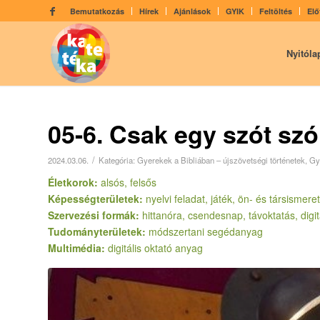
Bemutatkozás
Hírek
Ajánlások
GYIK
Feltöltés
Elő
Nyitóla
05-6. Csak egy szót szó
/
2024.03.06.
Kategória:
Gyerekek a Bibliában – újszövetségi történetek
,
Gy
Életkorok:
alsós, felsős
Képességterületek:
nyelvi feladat, játék, ön- és társismere
Szervezési formák:
hittanóra, csendesnap, távoktatás, digi
Tudományterületek:
módszertani segédanyag
Multimédia:
digitális oktató anyag