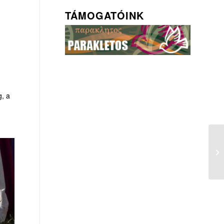
TÁMOGATÓINK
g, a
Az