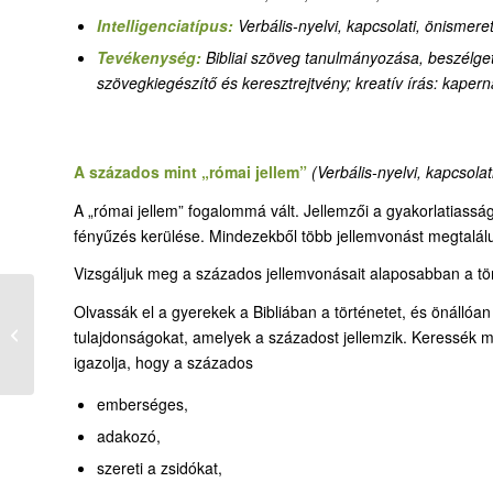
Intelligenciatípus:
Verbális-nyelvi, kapcsolati, önismereti
Tevékenység:
Bibliai szöveg tanulmányozása, beszélget
szövegkiegészítő és keresztrejtvény; kreatív írás: kaper
A százados mint „római jellem”
(Verbális-nyelvi, kapcsolat
A „római jellem” fogalommá vált. Jellemzői a gyakorlatiasság
fényűzés kerülése. Mindezekből több jellemvonást megtalá
Vizsgáljuk meg a százados jellemvonásait alaposabban a tö
Olvassák el a gyerekek a Bibliában a történetet, és önállóa
Felcseréltük a sorrendet!
tulajdonságokat, amelyek a századost jellemzik. Keressék m
igazolja, hogy a százados
emberséges,
adakozó,
szereti a zsidókat,