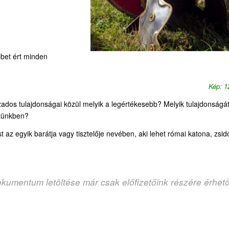
bbet ért minden
Kép: 
ados tulajdonságai közül melyik a legértékesebb? Melyik tulajdonságá
etünkben?
 az egyik barátja vagy tisztelője nevében, aki lehet római katona, zsid
okumentum letöltése már csak előfizetőink részére érhet