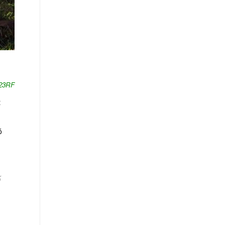
123RF
t
ó
ő