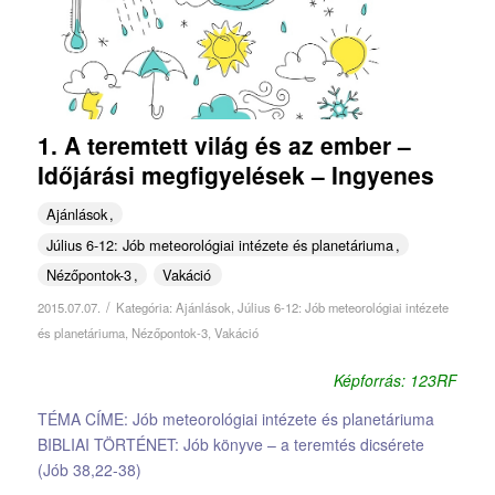
1. A teremtett világ és az ember –
Időjárási megfigyelések – Ingyenes
Ajánlások
Július 6-12: Jób meteorológiai intézete és planetáriuma
Nézőpontok-3
Vakáció
/
2015.07.07.
Kategória:
Ajánlások
,
Július 6-12: Jób meteorológiai intézete
és planetáriuma
,
Nézőpontok-3
,
Vakáció
Képforrás: 123RF
TÉMA CÍME: Jób meteorológiai intézete és planetáriuma
BIBLIAI TÖRTÉNET: Jób könyve – a teremtés dicsérete
(Jób 38,22-38)