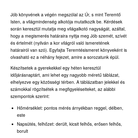
Jób könyvének a végén megszólal az Úr, s mint Teremtő
Isten, a világmindenség alkotója mutatkozik be. Kérdések
során keresztül mutatja meg világalkotó nagyságát, azáltal,
hogy a megismerés határaira nyitja meg Jób szemét, szívét
és értelmét (nyilván a kor világról való ismeretének
határairól van szó). Egyfajta Teremtésismeret könyveként is
olvasható ez a néhány fejezet, amire a sorozatunk épül.
Készítsetek a gyerekekkel egy héten keresztül
időjárásnaptárt, ami lehet egy nagyobb méretű táblázat,
elhelyezve egy közösségi térben. A táblázatban jelekkel és
számokkal rögzítsétek a megfigyeléseiteket, az alábbi
szempontok szerint:
Hőmérséklet: pontos mérés árnyékban reggel, délben,
este
Napsütés, felhőzet: derült, kicsit felhős, erősen felhős,
borult