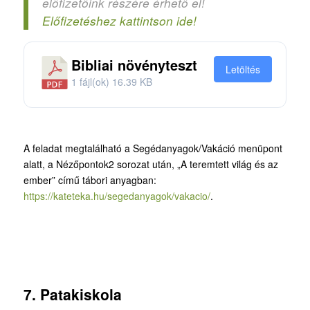
előfizetőink részére érhető el!
Előfizetéshez kattintson ide!
Bibliai növényteszt
Letöltés
1 fájl(ok)
16.39 KB
A feladat megtalálható a Segédanyagok/Vakáció menüpont
alatt, a Nézőpontok2 sorozat után, „A teremtett világ és az
ember” című tábori anyagban:
https://kateteka.hu/segedanyagok/vakacio/
.
7. Patakiskola