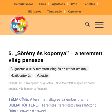
Bemutatkozás
Hírek
Ajánlások
GYIK
Feltöltés
Előfizetés
Támogatás
Kapcsolat
5. „Sörény és koponya” – a teremtett
világ panasza
Augusztus 3-9: A teremtett világ és az ember uralma
Nézőpontok-3
Vakáció
/
2015.08.06.
Kategória:
Augusztus 3-9: A teremtett világ és az ember
uralma
,
Nézőpontok-3
,
Vakáció
TÉMA CÍME: A teremtett világ és az ember uralma
BIBLIAI TÖRTÉNET: Teremtés, teremtett világ (1Móz 1;
Róm 1,20–21; 8,19–22)