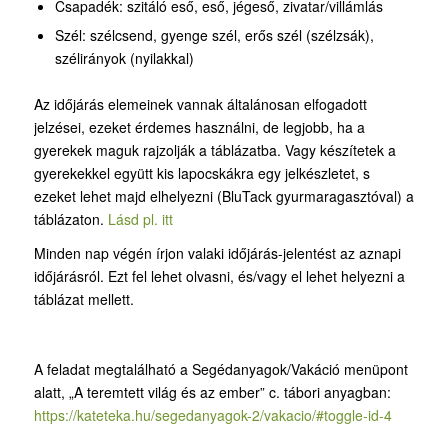
Csapadék: szitáló eső, eső, jégeső, zivatar/villámlás
Szél: szélcsend, gyenge szél, erős szél (szélzsák),
szélirányok (nyilakkal)
Az időjárás elemeinek vannak általánosan elfogadott
jelzései, ezeket érdemes használni, de legjobb, ha a
gyerekek maguk rajzolják a táblázatba. Vagy készítetek a
gyerekekkel együtt kis lapocskákra egy jelkészletet, s
ezeket lehet majd elhelyezni (BluTack gyurmaragasztóval) a
táblázaton.
Lásd pl. itt
Minden nap végén írjon valaki időjárás-jelentést az aznapi
időjárásról. Ezt fel lehet olvasni, és/vagy el lehet helyezni a
táblázat mellett.
A feladat megtalálható a Segédanyagok/Vakáció menüpont
alatt, „A teremtett világ és az ember” c. tábori anyagban:
https://kateteka.hu/segedanyagok-2/vakacio/#toggle-id-4