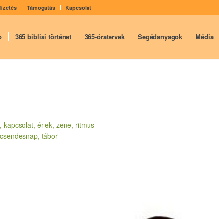
fizetés
Támogatás
Kapcsolat
p
365 bibliai történet
365-óratervek
Segédanyagok
Média
t, kapcsolat, ének, zene, ritmus
, csendesnap, tábor