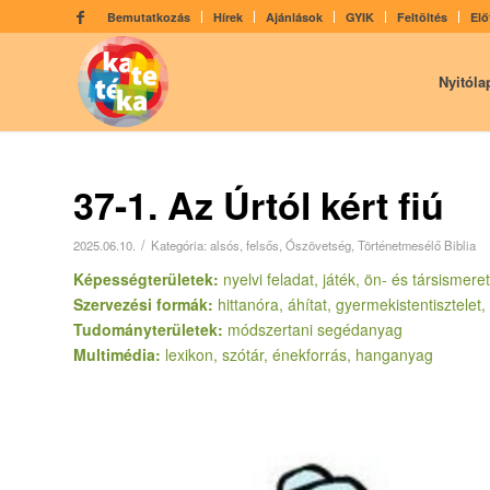
Bemutatkozás
Hírek
Ajánlások
GYIK
Feltöltés
Elő
Nyitóla
37-1. Az Úrtól kért fiú
/
2025.06.10.
Kategória:
alsós
,
felsős
,
Ószövetség
,
Történetmesélő Biblia
Képességterületek:
nyelvi feladat, játék, ön- és társismere
Szervezési formák:
hittanóra, áhítat, gyermekistentisztelet
Tudományterületek:
módszertani segédanyag
Multimédia:
lexikon, szótár, énekforrás, hanganyag