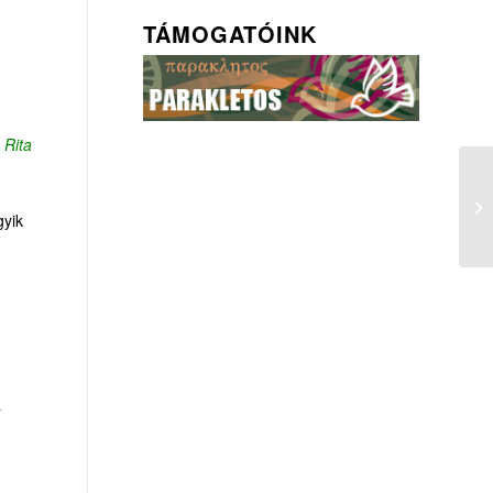
TÁMOGATÓINK
 Rita
gyik
k