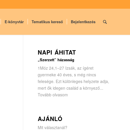
E-könyvtár
Tematikus kereső
Bejelentkezés
NAPI ÁHITAT
„Szerzett” házasság
1Móz 24,1–27 Izsák, az ígéret
gyermeke 40 éves, s még nincs
felesége. Ezt különleges helyzete adja,
mert ők idegen család a környező...
Tovább olvasom
AJÁNLÓ
Mit választanál?