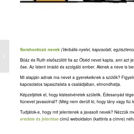
Sorshordozó nevek
(Verbális-nyelvi, kapcsolati, egzisztenci
36-2. Hálaadás és
derékpróba
Bóáz és Ruth elsőszülött fia az Óbéd nevet kapta, ami azt je
őse. Az Istent imádó és szolgáló ember. Akinek a neve is bes
Mi alapján adnak ma nevet a gyerekeiknek a szülők? Figyeln
kapcsolatos tapasztalata a családjában, elmondhatja.
Képzeljétek el, hogy kistestvéretek születik. Édesanyád té
fiúnevet javasolnál? (Még nem derült ki, hogy lány vagy fiú l
Tudjátok-e, hogy mit jelentenek a javasolt nevek? Nézzük 
eredete és jelentése
című weboldalon (kattints a címre) néh