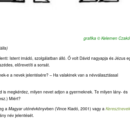
grafika © Kelemen Czakó
ális)
lenti: Istent imádó, szolgálatban álló. Ő volt Dávid nagyapja és Jézus e
zédes, előrevetíti a sorsát.
ek-e a nevek jelentésére? – Ha valakinek van a névválasztással
ged is megkérdez, milyen nevet adjon a gyermeknek. Te milyen lány- és
esz.) Miért?
meg a
Magyar utónévkönyv
ben (Vince Kiadó, 2001) vagy a
Keresztneve
ány név jelentését.