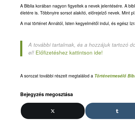
A Biblia korában nagyon figyeltek a nevek jelentésére. A bib
életére is. Többnyire sorsot alakító, előrejelző nevek. Mint p
A mai történet Annától, Isten kegyelmétől indul, és egész Izr
A további tartalmak, és a hozzájuk tartozó d
Előfizetéshez kattintson ide!
el!
A sorozat további részeit megtalálod a
Történetmesélő Bib
Bejegyzés megosztása