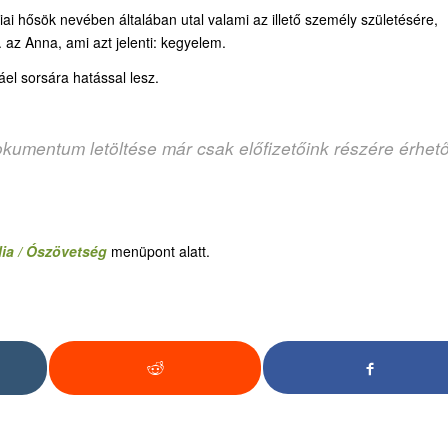
liai hősök nevében általában utal valami az illető személy születésére,
l. az Anna, ami azt jelenti: kegyelem.
áel sorsára hatással lesz.
okumentum letöltése már csak előfizetőink részére érhet
lia / Ószövetség
menüpont alatt.