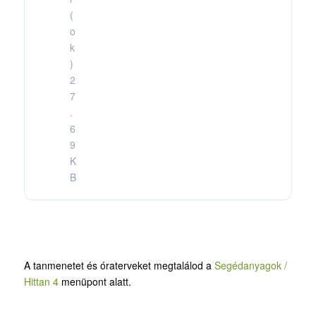
(
o
k
)
2
7
.
6
9
K
B
A tanmenetet és óraterveket megtalálod a
Segédanyagok /
Hittan 4
menüpont alatt.