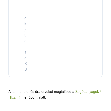
j
l
(
o
k
)
3
3
.
1
5
K
B
A tanmenetet és óraterveket megtalálod a
Segédanyagok /
Hittan 4
menüpont alatt.