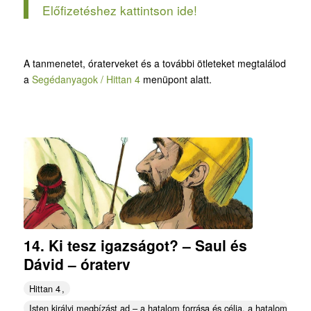
Előfizetéshez kattintson ide!
A tanmenetet, óraterveket és a további ötleteket megtalálod
a
Segédanyagok / Hittan 4
menüpont alatt.
14. Ki tesz igazságot? – Saul és
Dávid – óraterv
Hittan 4
Isten királyi megbízást ad – a hatalom forrása és célja, a hatalommal v