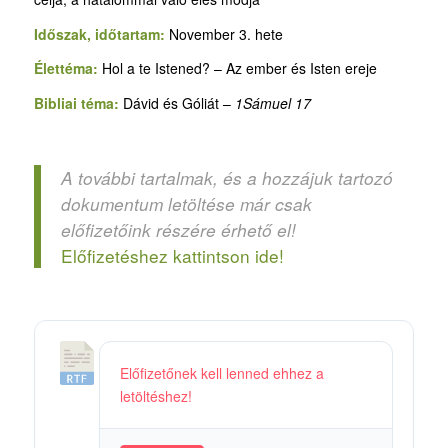
Időszak, időtartam:
November 3. hete
Élettéma:
Hol a te Istened? – Az ember és Isten ereje
Bibliai téma:
Dávid és Góliát –
1Sámuel 17
A további tartalmak, és a hozzájuk tartozó
dokumentum letöltése már csak
előfizetőink részére érhető el!
Előfizetéshez kattintson ide!
1
Előfizetőnek kell lenned ehhez a
2
letöltéshez!
.
H