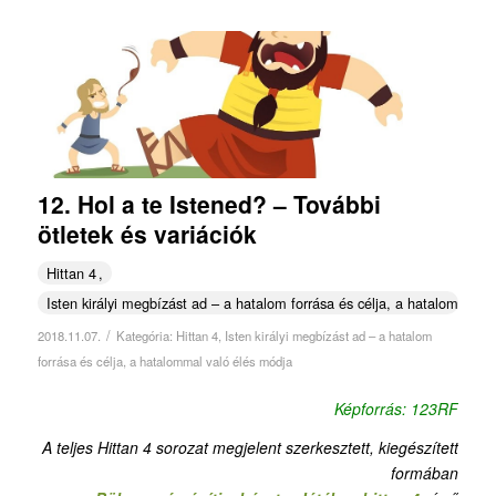
12. Hol a te Istened? – További
ötletek és variációk
Hittan 4
Isten királyi megbízást ad – a hatalom forrása és célja, a hatalommal v
/
2018.11.07.
Kategória:
Hittan 4
,
Isten királyi megbízást ad – a hatalom
forrása és célja, a hatalommal való élés módja
Képforrás: 123RF
A teljes Hittan 4 sorozat megjelent szerkesztett, kiegészített
formában