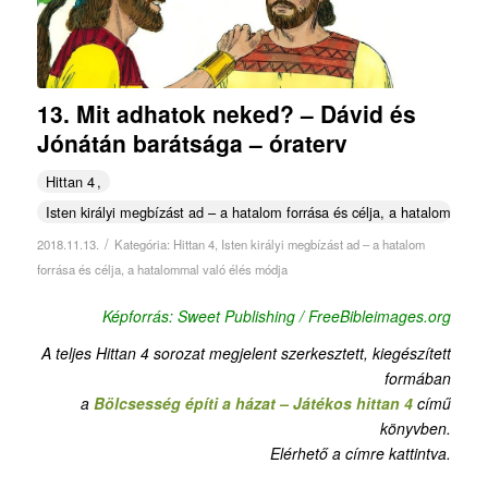
13. Mit adhatok neked? – Dávid és
Jónátán barátsága – óraterv
Hittan 4
Isten királyi megbízást ad – a hatalom forrása és célja, a hatalommal v
/
2018.11.13.
Kategória:
Hittan 4
,
Isten királyi megbízást ad – a hatalom
forrása és célja, a hatalommal való élés módja
Képforrás: Sweet Publishing / FreeBibleimages.org
A teljes Hittan 4 sorozat megjelent szerkesztett, kiegészített
formában
a
Bölcsesség építi a házat – Játékos hittan 4
című
könyvben.
Elérhető a címre kattintva.