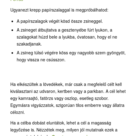
Ugyanezt krepp papírszalaggal is megpróbálhatod:
A papírszalagok végét kösd össze zsineggel.
A zsineget átbujtatva a gesztenyébe fúrt lyukon, a
szalagokat húzd bele a lyukba, óvatosan, hogy el ne
szakadjanak.
A zsineg túlsó végére köss egy nagyobb szem gyöngyöt,
hogy vissza ne csússzon.
Ha elkészültek a lövedékek, már csak a megfelelő célt kell
kiválasztani az udvaron, kertben vagy a parkban. A cél lehet
egy kamraajtó, fatörzs vagy oszlop, esetleg szobor.
Egymásra vigyázzatok, szigorúan tilos emberre vagy állatra
célozni.
Ha a célba dobást eluntátok, lehet a cél a magasság
legyőzése is. Nézzétek meg, milyen jól mutatnak ezek a