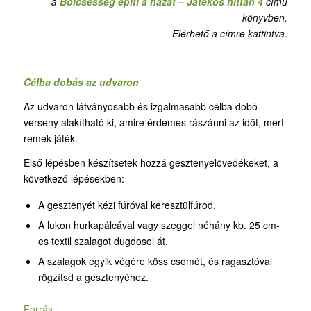
a
Bölcsesség építi a házat – Játékos hittan 4
című
könyvben.
Elérhető a címre kattintva.
Célba dobás az udvaron
Az udvaron látványosabb és izgalmasabb célba dobó
verseny alakítható ki, amire érdemes rászánni az időt, mert
remek játék.
Első lépésben készítsetek hozzá gesztenyelövedékeket, a
következő lépésekben:
A gesztenyét kézi fúróval keresztülfúrod.
A lukon hurkapálcával vagy szeggel néhány kb. 25 cm-
es textil szalagot dugdosol át.
A szalagok egyik végére köss csomót, és ragasztóval
rögzítsd a gesztenyéhez.
Forrás