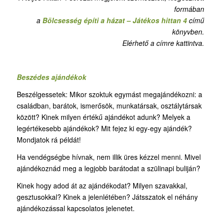
formában
a
Bölcsesség építi a házat – Játékos hittan 4
című
könyvben.
Elérhető a címre kattintva.
Beszédes ajándékok
Beszélgessetek: Mikor szoktuk egymást megajándékozni: a
családban, barátok, ismerősök, munkatársak, osztálytársak
között? Kinek milyen értékű ajándékot adunk? Melyek a
legértékesebb ajándékok? Mit fejez ki egy-egy ajándék?
Mondjatok rá példát!
Ha vendégségbe hívnak, nem illik üres kézzel menni. Mivel
ajándékoznád meg a legjobb barátodat a szülinapi buliján?
Kinek hogy adod át az ajándékodat? Milyen szavakkal,
gesztusokkal? Kinek a jelenlétében? Játsszatok el néhány
ajándékozással kapcsolatos jelenetet.