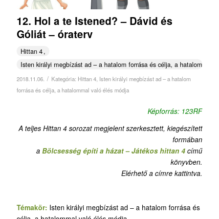
12. Hol a te Istened? – Dávid és
Góliát – óraterv
Hittan 4
Isten királyi megbízást ad – a hatalom forrása és célja, a hatalommal v
/
2018.11.06.
Kategória:
Hittan 4
,
Isten királyi megbízást ad – a hatalom
forrása és célja, a hatalommal való élés módja
Képforrás: 123RF
A teljes Hittan 4 sorozat megjelent szerkesztett, kiegészített
formában
a
Bölcsesség építi a házat – Játékos hittan 4
című
könyvben.
Elérhető a címre kattintva.
Témakör:
Isten királyi megbízást ad – a hatalom forrása és
célja, a hatalommal való élés módja