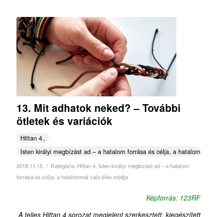
13. Mit adhatok neked? – További
ötletek és variációk
Hittan 4
Isten királyi megbízást ad – a hatalom forrása és célja, a hatalommal v
/
2018.11.15.
Kategória:
Hittan 4
,
Isten királyi megbízást ad – a hatalom
forrása és célja, a hatalommal való élés módja
Képforrás: 123RF
A teljes Hittan 4 sorozat megjelent szerkesztett, kiegészített