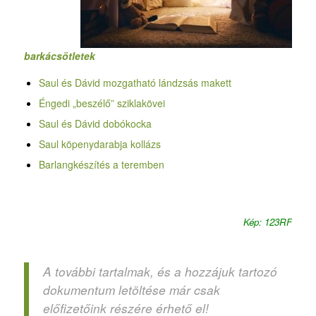
barkácsötletek
Saul és Dávid mozgatható lándzsás makett
Éngedi „beszélő” sziklakövei
Saul és Dávid dobókocka
Saul köpenydarabja kollázs
Barlangkészítés a teremben
Kép: 123RF
A további tartalmak, és a hozzájuk tartozó
dokumentum letöltése már csak
előfizetőink részére érhető el!