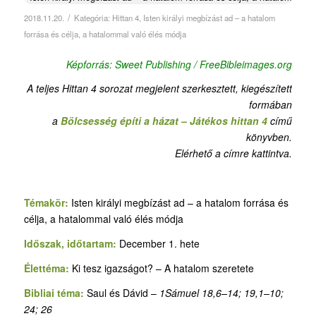
/
2018.11.20.
Kategória:
Hittan 4
,
Isten királyi megbízást ad – a hatalom
forrása és célja, a hatalommal való élés módja
Képforrás: Sweet Publishing / FreeBibleimages.org
A teljes Hittan 4 sorozat megjelent szerkesztett, kiegészített
formában
a
Bölcsesség építi a házat – Játékos hittan 4
című
könyvben.
Elérhető a címre kattintva.
Témakör:
Isten királyi megbízást ad – a hatalom forrása és
célja, a hatalommal való élés módja
Időszak, időtartam:
December 1. hete
Élettéma:
Ki tesz igazságot? – A hatalom szeretete
Bibliai téma:
Saul és Dávid –
1Sámuel 18,6–14; 19,1–10;
24; 26