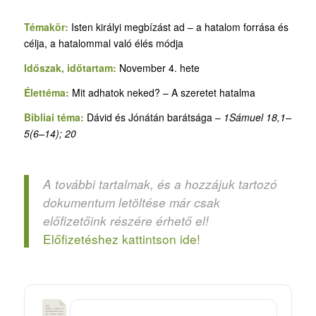
Témakör:
Isten királyi megbízást ad – a hatalom forrása és
célja, a hatalommal való élés módja
Időszak, időtartam:
November 4. hete
Élettéma:
Mit adhatok neked? – A szeretet hatalma
Bibliai téma:
Dávid és Jónátán barátsága –
1Sámuel 18,1–
5(6–14); 20
A további tartalmak, és a hozzájuk tartozó
dokumentum letöltése már csak
előfizetőink részére érhető el!
Előfizetéshez kattintson ide!
A