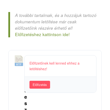
A további tartalmak, és a hozzájuk tartozó
dokumentum letöltése már csak
előfizetőink részére érhető el!
Előfizetéshez kattintson ide!
1
Előfizetőnek kell lenned ehhez a
4
letöltéshez!
.
K
i
Előfizetés
t
e
s
z