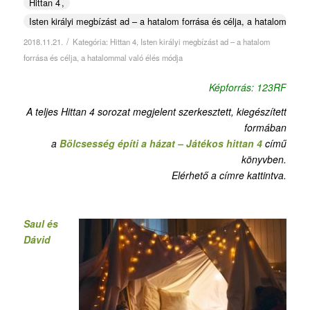
Hittan 4
Isten királyi megbízást ad – a hatalom forrása és célja, a hatalommal v
/
2018.11.21.
Kategória:
Hittan 4
,
Isten királyi megbízást ad – a hatalom
forrása és célja, a hatalommal való élés módja
Képforrás: 123RF
A teljes Hittan 4 sorozat megjelent szerkesztett, kiegészített
formában
a
Bölcsesség építi a házat – Játékos hittan 4
című
könyvben.
Elérhető a címre kattintva.
Saul és
Dávid