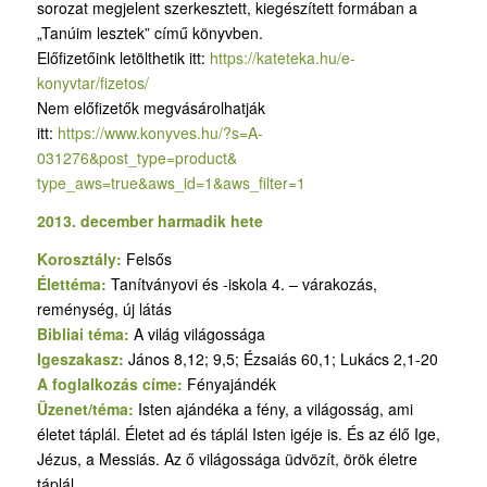
sorozat megjelent szerkesztett, kiegészített formában a
„Tanúim lesztek” című könyvben.
Előfizetőink letölthetik itt:
https://kateteka.hu/e-
konyvtar/fizetos/
Nem előfizetők megvásárolhatják
itt:
https://www.konyves.hu/?
s=A-
031276&post_type=product&
type_aws=true&aws_id=1&aws_
filter=1
2013. december harmadik hete
Korosztály:
Felsős
Élettéma:
Tanítványovi és -iskola 4. – várakozás,
reménység, új látás
Bibliai téma:
A világ világossága
Igeszakasz:
János 8,12; 9,5; Ézsaiás 60,1; Lukács 2,1-20
A foglalkozás címe:
Fényajándék
Üzenet/téma:
Isten ajándéka a fény, a világosság, ami
életet táplál. Életet ad és táplál Isten igéje is. És az élő Ige,
Jézus, a Messiás. Az ő világossága üdvözít, örök életre
táplál.