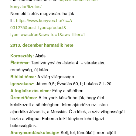
konyvtar/fizetos/
Nem előfizetők megvásárolhatják
itt:
https://www.konyves.hu/?
s=A-
031275&post_type=product&
type_aws=true&aws_id=1&aws_
filter=1
2013. december harmadik hete
Korosztály:
Alsós
Élettéma:
Tanítványovi és -iskola 4. – várakozás,
reménység, új látás
Bibliai téma:
A világ világossága
Igeszakasz:
János 9,5; Ézsaiás 60,1; Lukács 2,1-20
A foglalkozás címe:
Fény a sötétben
Üzenet/téma:
A fénynek köszönhetjük, hogy élet
keletkezett a sötétségben. Isten ajándéka ez. Isten
ajándéka Jézus is, a Messiás. Ő a lélek, a szív világosságát
hozta a világba. Ebben a lelki fényben lehet igazi
békességünk.
Aranymondás/kulcsige:
Kelj, fel, tündökölj, mert eljött