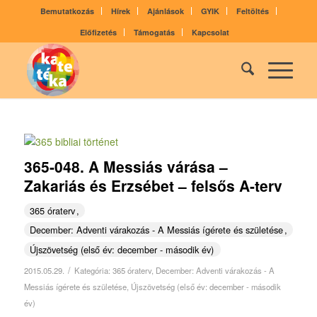
Bemutatkozás
Hírek
Ajánlások
GYIK
Feltöltés
Előfizetés
Támogatás
Kapcsolat
365-048. A Messiás várása –
Zakariás és Erzsébet – felsős A-terv
365 óraterv
December: Adventi várakozás - A Messiás ígérete és születése
Újszövetség (első év: december - második év)
/
2015.05.29.
Kategória:
365 óraterv
,
December: Adventi várakozás - A
Messiás ígérete és születése
,
Újszövetség (első év: december - második
év)