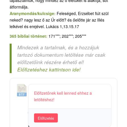
tapasztalniuk, hogy mindez az ő életüket is alakítja, sőt
átformálja.
Aranymondás/kulcsige:
Feleséged, Erzsébet fiút szül
neked? nagy lesz ő az Úr előtt? és őelőtte jár az Illés
lelkével és erejével. Lukács 1,13.15.17
365 bibliai történet:
171***; 202***; 205***
Mindezek a tartalmak, és a hozzájuk
tartozó dokumentum letöltése már csak
előfizetőink részére érhető el!
Előfizetéshez kattintson ide!
4
Előfizetőnek kell lenned ehhez a
8
letöltéshez!
a
_
A
Előfizetés
M