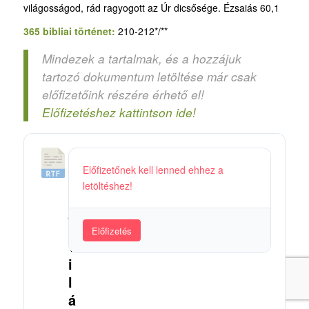
világosságod, rád ragyogott az Úr dicsősége. Ézsaiás 60,1
365 bibliai történet:
210-212*/**
Mindezek a tartalmak, és a hozzájuk
tartozó dokumentum letöltése már csak
előfizetőink részére érhető el!
Előfizetéshez kattintson ide!
1
Előfizetőnek kell lenned ehhez a
0
letöltéshez!
3
_
A
Előfizetés
v
i
l
á