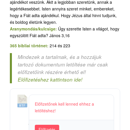
ajándékot veszünk. Akit a legjobban szeretünk, annak a
legértékesebbet. Isten annyira szeret minket, embereket,
hogy a Fiát adta ajándékul. Hogy Jézus által hinni tudjunk,
és boldog életünk legyen.
Aranymondás/kulcsige:
Úgy szerette Isten a világot, hogy
egyszülött Fiát adta? János 3,16
365 bibliai történet:
214 és 223
Mindezek a tartalmak, és a hozzájuk
tartozó dokumentum letöltése már csak
előfizetőink részére érhető el!
Előfizetéshez kattintson ide!
1
Előfizetőnek kell lenned ehhez a
0
letöltéshez!
4
_
Ú
Előfizetés