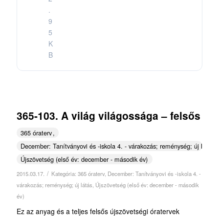
.
9
5
K
B
365-103. A világ világossága – felsős
365 óraterv
December: Tanítványovi és -iskola 4. - várakozás; reménység; új látás
Újszövetség (első év: december - második év)
/
2015.03.17.
Kategória:
365 óraterv
,
December: Tanítványovi és -iskola 4. -
várakozás; reménység; új látás
,
Újszövetség (első év: december - második
év)
Ez az anyag és a teljes felsős újszövetségi óratervek