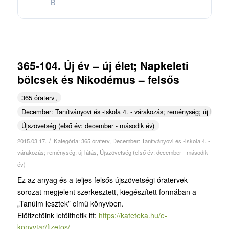
B
365-104. Új év – új élet; Napkeleti
bölcsek és Nikodémus – felsős
365 óraterv
December: Tanítványovi és -iskola 4. - várakozás; reménység; új látás
Újszövetség (első év: december - második év)
/
2015.03.17.
Kategória:
365 óraterv
,
December: Tanítványovi és -iskola 4. -
várakozás; reménység; új látás
,
Újszövetség (első év: december - második
év)
Ez az anyag és a teljes felsős újszövetségi óratervek
sorozat megjelent szerkesztett, kiegészített formában a
„Tanúim lesztek” című könyvben.
Előfizetőink letölthetik itt:
https://kateteka.hu/e-
konyvtar/fizetos/