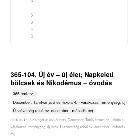
8
.
5
6
K
B
365-104. Új év – új élet; Napkeleti
bölcsek és Nikodémus – óvodás
365 óraterv
December: Tanítványovi és -iskola 4. - várakozás; reménység; új látás
Újszövetség (első év: december - második év)
/
2015.03.17.
Kategória:
365 óraterv
,
December: Tanítványovi és -iskola 4. -
várakozás; reménység; új látás
,
Újszövetség (első év: december - második
év)