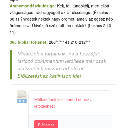
Aranymondás/kulcsige:
Kelj, fel, tündökölj, mert eljött
világosságod, rád ragyogott az Úr dicsősége. (Ézsaiás
60,1) ?hirdetek nektek nagy örömet, amely az egész nép
öröme lesz: Üdvözítő született ma nektek? (Lukács 2,10-
11)
365 bibliai történet:
266**/*** és 210-212***
Mindezek a tartalmak, és a hozzájuk
tartozó dokumentum letöltése már csak
előfizetőink részére érhető el!
Előfizetéshez kattintson ide!
1
Előfizetőnek kell lenned ehhez a
0
letöltéshez!
3
_
A
Előfizetés