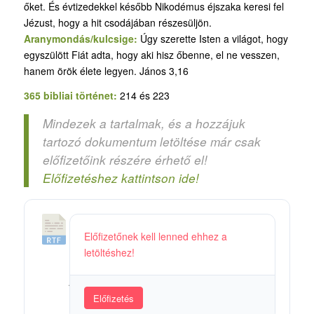
őket. És évtizedekkel később Nikodémus éjszaka keresi fel
Jézust, hogy a hit csodájában részesüljön.
Aranymondás/kulcsige:
Úgy szerette Isten a világot, hogy
egyszülött Fiát adta, hogy aki hisz őbenne, el ne vesszen,
hanem örök élete legyen. János 3,16
365 bibliai történet:
214 és 223
Mindezek a tartalmak, és a hozzájuk
tartozó dokumentum letöltése már csak
előfizetőink részére érhető el!
Előfizetéshez kattintson ide!
1
Előfizetőnek kell lenned ehhez a
0
letöltéshez!
4
_
Ú
Előfizetés
j