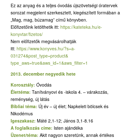
Ez az anyag és a teljes óvodás újszövetségi óratervek
sorozat megjelent szerkesztett, kiegészített formában a
„Mag, mag, búzamag” című könyvben.
Előfizetőink letölthetik itt:
https://kateteka.hu/e-
konyvtar/fizetos/
Nem előfizetők megvásárolhatják
itt:
https://www.konyves.hu/?
s=a-
031274&post_type=product&
type_aws=true&aws_id=1&aws_
filter=1
2013. december negyedik hete
Korosztály:
Óvodás
Élettéma:
Tanítványovi és -iskola 4. – várakozás,
reménység, új látás
Bibliai téma:
Új év – új élet; Napkeleti bölcsek és
Nikodémus
Igeszakasz:
Máté 2,1-12; János 3,1-8.16
A foglalkozás címe:
Isten ajándéka
Üzenet/téma:
Akit nagyon szeretünk, annak értékes