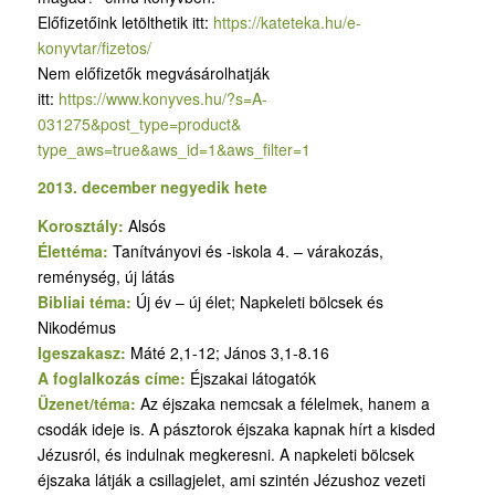
Előfizetőink letölthetik itt:
https://kateteka.hu/e-
konyvtar/fizetos/
Nem előfizetők megvásárolhatják
itt:
https://www.konyves.hu/?
s=A-
031275&post_type=product&
type_aws=true&aws_id=1&aws_
filter=1
2013. december negyedik hete
Korosztály:
Alsós
Élettéma:
Tanítványovi és -iskola 4. – várakozás,
reménység, új látás
Bibliai téma:
Új év – új élet; Napkeleti bölcsek és
Nikodémus
Igeszakasz:
Máté 2,1-12; János 3,1-8.16
A foglalkozás címe:
Éjszakai látogatók
Üzenet/téma:
Az éjszaka nemcsak a félelmek, hanem a
csodák ideje is. A pásztorok éjszaka kapnak hírt a kisded
Jézusról, és indulnak megkeresni. A napkeleti bölcsek
éjszaka látják a csillagjelet, ami szintén Jézushoz vezeti