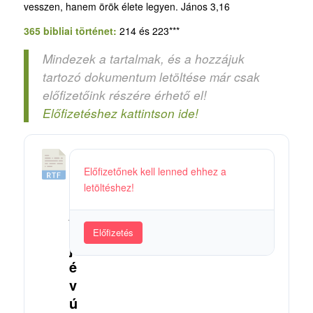
vesszen, hanem örök élete legyen. János 3,16
365 bibliai történet:
214 és 223***
Mindezek a tartalmak, és a hozzájuk
tartozó dokumentum letöltése már csak
előfizetőink részére érhető el!
Előfizetéshez kattintson ide!
1
Előfizetőnek kell lenned ehhez a
0
letöltéshez!
4
_
Ú
Előfizetés
j
é
v
ú