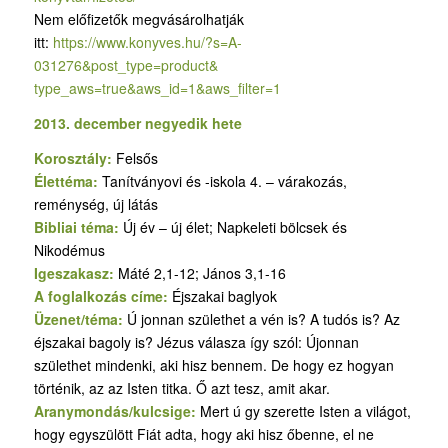
Nem előfizetők megvásárolhatják
itt:
https://www.konyves.hu/?
s=A-
031276&post_type=product&
type_aws=true&aws_id=1&aws_
filter=1
2013. december negyedik hete
Korosztály:
Felsős
Élettéma:
Tanítványovi és -iskola 4. – várakozás,
reménység, új látás
Bibliai téma:
Új év – új élet; Napkeleti bölcsek és
Nikodémus
Igeszakasz:
Máté 2,1-12; János 3,1-16
A foglalkozás címe:
Éjszakai baglyok
Üzenet/téma:
Ú jonnan születhet a vén is? A tudós is? Az
éjszakai bagoly is? Jézus válasza így szól: Újonnan
születhet mindenki, aki hisz bennem. De hogy ez hogyan
történik, az az Isten titka. Ő azt tesz, amit akar.
Aranymondás/kulcsige:
Mert ú gy szerette Isten a világot,
hogy egyszülött Fiát adta, hogy aki hisz őbenne, el ne