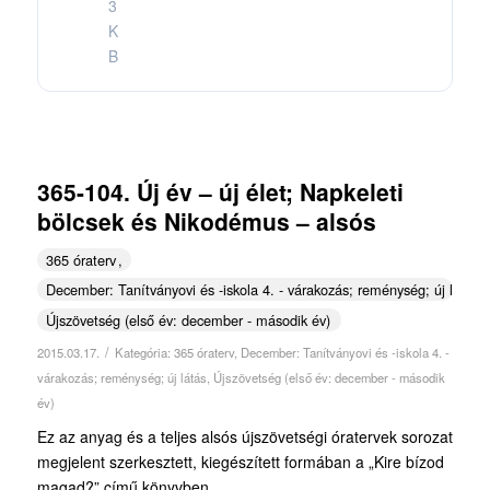
3
K
B
365-104. Új év – új élet; Napkeleti
bölcsek és Nikodémus – alsós
365 óraterv
December: Tanítványovi és -iskola 4. - várakozás; reménység; új látás
Újszövetség (első év: december - második év)
/
2015.03.17.
Kategória:
365 óraterv
,
December: Tanítványovi és -iskola 4. -
várakozás; reménység; új látás
,
Újszövetség (első év: december - második
év)
Ez az anyag és a teljes alsós újszövetségi óratervek sorozat
megjelent szerkesztett, kiegészített formában a „Kire bízod
magad?” című könyvben.