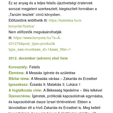
Ez az anyag és a teljes felsős újszövetségi óratervek
sorozat megjelent szerkesztett, kiegészített formában a
„Tanúim lesztek” című könyvben.
Előfizetőink letölthetik itt:
https://kateteka.hu/e-
konyvtar/fizetos/
Nem előfizetők megvásárolhatják
itt:
https://www.konyves.hu/?
s=A-
031276&post_type=product&
type_aws=true&aws_id=1&aws_
filter=1
2012. december (advent) első hete
Korosztály:
Felsős
Élettéma:
A Messiás ígérete és születése
Bibliai téma:
A Messiás várása – Zakariás és Erzsébet
Igeszakasz:
Ézsaiás 9; Malakiás 3; Lukács 1
A foglalkozás címe:
A Békesség fejedelme – Illés lelkével
Üzenet/téma:
Ígéretek, próféciák kapcsolódnak egymásba,
és kapcsolódnak össze Izrael történetével. Ebben a
láncolatban élt a hívő Zakariás és Erzsébet is. Meg kellett