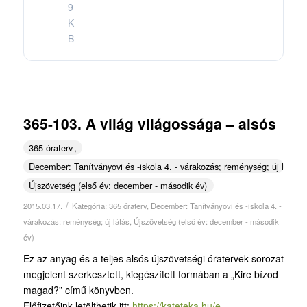
9
K
B
365-103. A világ világossága – alsós
365 óraterv
December: Tanítványovi és -iskola 4. - várakozás; reménység; új látás
Újszövetség (első év: december - második év)
/
2015.03.17.
Kategória:
365 óraterv
,
December: Tanítványovi és -iskola 4. -
várakozás; reménység; új látás
,
Újszövetség (első év: december - második
év)
Ez az anyag és a teljes alsós újszövetségi óratervek sorozat
megjelent szerkesztett, kiegészített formában a „Kire bízod
magad?” című könyvben.
Előfizetőink letölthetik itt:
https://kateteka.hu/e-