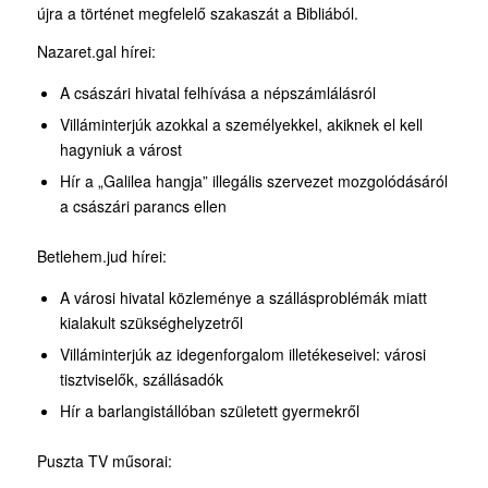
újra a történet megfelelő szakaszát a Bibliából.
Nazaret.gal hírei:
A császári hivatal felhívása a népszámlálásról
Villáminterjúk azokkal a személyekkel, akiknek el kell
hagyniuk a várost
Hír a „Galilea hangja” illegális szervezet mozgolódásáról
a császári parancs ellen
Betlehem.jud hírei:
A városi hivatal közleménye a szállásproblémák miatt
kialakult szükséghelyzetről
Villáminterjúk az idegenforgalom illetékeseivel: városi
tisztviselők, szállásadók
Hír a barlangistállóban született gyermekről
Puszta TV műsorai: