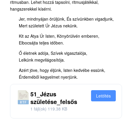
ritmusban. Lehet hozzá tapsolni, ritmusjátékkal,
hangszerekkel kísérni.
Jer, mindnyájan örüljünk, És szívünkben vigadjunk,
Mert született Úr Jézus nekünk.
Kit az Atya Úr Isten, Könyörülvén emberen,
Elbocsájta teljes időben.
Ő életnek adója, Szívek vigasztalója,
Lelkünk megvilágosítója.
Azért jöve, hogy éljünk, Isten kedvébe essünk,
Érdeméből kegyelmet nyerjünk.
51_Jézus
Letöltés
születése_felsős
1 fájl(ok)
119.38 KB