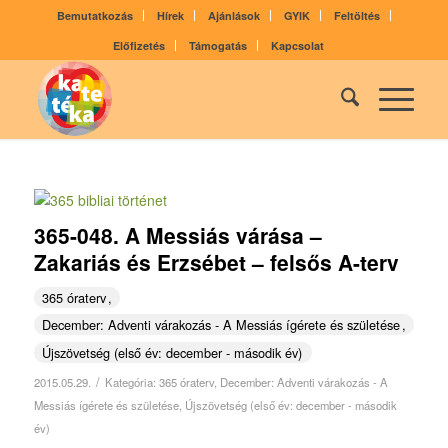
Bemutatkozás
Hírek
Ajánlások
GYIK
Feltöltés
Előfizetés
Támogatás
Kapcsolat
365-048. A Messiás várása –
Zakariás és Erzsébet – felsős A-terv
365 óraterv
December: Adventi várakozás - A Messiás ígérete és születése
Újszövetség (első év: december - második év)
/
2015.05.29.
Kategória:
365 óraterv
,
December: Adventi várakozás - A
Messiás ígérete és születése
,
Újszövetség (első év: december - második
év)