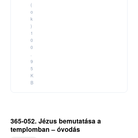
(
o
k
)
1
0
0
.
9
5
K
B
365-052. Jézus bemutatása a
templomban – óvodás