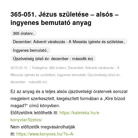
365-051. Jézus születése – alsós –
ingyenes bemutató anyag
365 óraterv
December: Adventi várakozás - A Messiás ígérete és születése
Ingyenes bemutató
Újszövetség (első év: december - második év)
/
2015.03.15.
Kategória:
365 óraterv
,
December: Adventi várakozás - A
Messiás ígérete és születése
,
Ingyenes bemutató
,
Újszövetség (első év:
december - második év)
Ez az anyag és a teljes alsós újszövetségi óratervek sorozat
megjelent szerkesztett, kiegészített formában a „Kire bízod
magad?” című könyvben.
Előfizetőink letölthetik itt:
https://kateteka.hu/e-
konyvtar/fizetos/
Nem előfizetők megvásárolhatják
itt:
https://www.konyves.hu/?
s=A-