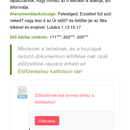
tapasztalniuk, hogy mindez az ő életüket is alakítja, sőt
átformálja.
Aranymondás/kulcsige:
Feleséged, Erzsébet fiút szül
neked? nagy lesz ő az Úr előtt? és őelőtte jár az Illés
lelkével és erejével. Lukács 1,13.15.17
365 bibliai történet:
171***; 202***; 205***
Mindezek a tartalmak, és a hozzájuk
tartozó dokumentum letöltése már csak
előfizetőink részére érhető el!
Előfizetéshez kattintson ide!
4
Előfizetőnek kell lenned ehhez a
8
letöltéshez!
a
_
A
Előfizetés
M