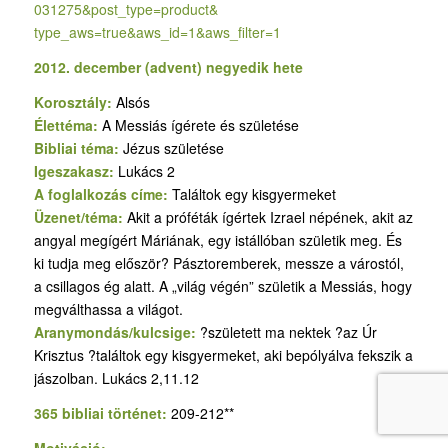
031275&post_type=product&
type_aws=true&aws_id=1&aws_
filter=1
2012. december (advent) negyedik hete
Korosztály:
Alsós
Élettéma:
A Messiás ígérete és születése
Bibliai téma:
Jézus születése
Igeszakasz:
Lukács 2
A foglalkozás címe:
Találtok egy kisgyermeket
Üzenet/téma:
Akit a próféták ígértek Izrael népének, akit az
angyal megígért Máriának, egy istállóban születik meg. És
ki tudja meg először? Pásztoremberek, messze a várostól,
a csillagos ég alatt. A „világ végén” születik a Messiás, hogy
megválthassa a világot.
Aranymondás/kulcsige:
?született ma nektek ?az Úr
Krisztus ?találtok egy kisgyermeket, aki bepólyálva fekszik a
jászolban. Lukács 2,11.12
365 bibliai történet:
209-212**
Motiváció: