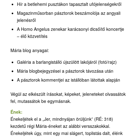
Hír a betlehemi pusztákon tapasztalt ufójelenségekről
Magazinműsorban pásztorok beszámolója az angyali
jelenésről
A Homo Angelus zenekar karácsonyi dicsőítő koncertje
– élő közvetítés
Mária blog anyagai:
Galéria a barlangistálló újszülött lakójáról (fotó/rajz)
Mária blogbejegyzései a pásztorok távozása után
A pásztorok kommentjei az istállóban látottak alapján
Végül az elkészült írásokat, képeket, jeleneteket olvassátok
fel, mutassátok be egymásnak.
Ének:
Énekeljétek el a „Jer, mindnyájan örüljünk” (RÉ: 318)
kezdetű régi Mária-éneket az alábbi versszakokkal.
Énekeljétek úgy, mint egy mai slágert, toplistás dalt, élénk