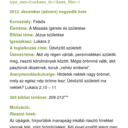
type_aws=true&aws_id=1&aws_
filter=1
2012. december (advent) negyedik hete
Korosztály:
Felsős
Élettéma:
A Messiás ígérete és születése
Bibliai téma:
Jézus születése
Igeszakasz:
Lukács 2
A foglalkozás címe:
Üdvözítő született
Üzenet/téma:
Akit oly régen vártak, peremvidéken születik
meg, riasztó körülmények között. Mégis örömmé válik, akit
pásztorok dicsérnek, koruk „nehéz emberei”.
Aranymondás/kulcsige:
Hirdetek nektek nagy örömet,
mely az egész nép öröme lesz: Üdvözítő született ma
nektek? Lukács 2,10 – 11
365 bibliai történet:
209-212***
Motiváció:
Riasztó hírek:
Az újságok, hírportálok manapság inkább riasztó hírekkel
vannak tele, mint örömhírekkel. Két évvel ezelőtt jelent meg