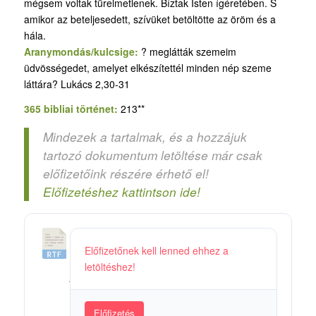
mégsem voltak türelmetlenek. Bíztak Isten ígéretében. S
amikor az beteljesedett, szívüket betöltötte az öröm és a
hála.
Aranymondás/kulcsige:
? meglátták szemeim
üdvösségedet, amelyet elkészítettél minden nép szeme
láttára? Lukács 2,30-31
365 bibliai történet:
213**
Mindezek a tartalmak, és a hozzájuk
tartozó dokumentum letöltése már csak
előfizetőink részére érhető el!
Előfizetéshez kattintson ide!
5
Előfizetőnek kell lenned ehhez a
2
letöltéshez!
_
J
é
Előfizetés