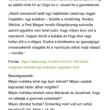
az alábbi rövid hír az Origo.hu-n, olvasd fel a gyerekeknek:
„Halott csecsemőt talált egy hajléktalan vasárnap reggel
Cegléden, egy kukában – közölte a rendőrség. Kovács
Viktória, a Pest Megyei rendőr-főkapitányság szóvivője
szerint egyelőre nem lehet tudni, hogy milyen korú volt a
csecsemő, hogyan került a kukába és hogy élve vagy
holtan jött-e a világra. Ezekre a kérdésekre az igazságügyi
orvosszakértői vizsgálat és a nyomozás adhat majd választ
– mondta.”
Forrás:
https://www.origo.hu/itthon/20101128-halott-
magzatot-talaltak-egy-kukaban-cegleden.html
Beszélgessetek:
Milyen indítéka lehet egy ilyen tettnek? Milyen családi,
kapcsolati háttér állhat mögötte?
Milyen indítéka lehetett volna Máriának és Józsefnek, hogy
ne vállalják a gyermek születését?
Milyen döntést hoztak? Emberileg miért volt ezt nehéz
felvállalni? (Vö. Máté 1,18-25)