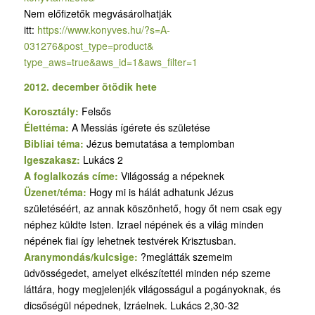
Nem előfizetők megvásárolhatják
itt:
https://www.konyves.hu/?
s=A-
031276&post_type=product&
type_aws=true&aws_id=1&aws_
filter=1
2012. december ötödik hete
Korosztály:
Felsős
Élettéma:
A Messiás ígérete és születése
Bibliai téma:
Jézus bemutatása a templomban
Igeszakasz:
Lukács 2
A foglalkozás címe:
Világosság a népeknek
Üzenet/téma:
Hogy mi is hálát adhatunk Jézus
születéséért, az annak köszönhető, hogy őt nem csak egy
néphez küldte Isten. Izrael népének és a világ minden
népének fiai így lehetnek testvérek Krisztusban.
Aranymondás/kulcsige:
?meglátták szemeim
üdvösségedet, amelyet elkészítettél minden nép szeme
láttára, hogy megjelenjék világosságul a pogányoknak, és
dicsőségül népednek, Izráelnek. Lukács 2,30-32