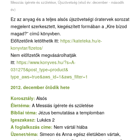
Messiás ígérete és születése
,
Újszövetség (első év: december - második
év)
Ez az anyag és a teljes alsós újszövetségi óratervek sorozat
megjelent szerkesztett, kiegészített formában a „Kire bízod
magad?” című könyvben.
Előfizetőink letölthetik itt:
https://kateteka.hu/e-
konyvtar/fizetos/
Nem előfizetők megvásárolhatják
itt:
https://www.konyves.hu/?
s=A-
031275&post_type=product&
type_aws=true&aws_id=1&aws_
filter=1
2012. december ötödik hete
Korosztály:
Alsós
Élettéma:
A Messiás ígérete és születése
Bibliai téma:
Jézus bemutatása a templomban
Igeszakasz:
Lukács 2
A foglalkozás címe:
Nem vártál hiába
Üzenet/téma:
Simeon és Anna egész életükben vártak,