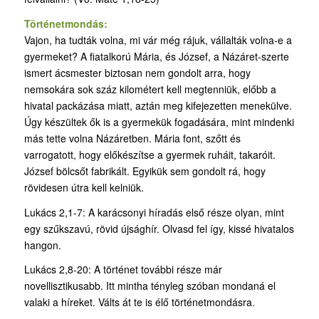
Történetmondás:
Vajon, ha tudták volna, mi vár még rájuk, vállalták volna-e a
gyermeket? A fiatalkorú Mária, és József, a Názáret-szerte
ismert ácsmester biztosan nem gondolt arra, hogy
nemsokára sok száz kilométert kell megtenniük, előbb a
hivatal packázása miatt, aztán meg kifejezetten menekülve.
Úgy készültek ők is a gyermekük fogadására, mint mindenki
más tette volna Názáretben. Mária font, szőtt és
varrogatott, hogy előkészítse a gyermek ruháit, takaróit.
József bölcsőt fabrikált. Egyikük sem gondolt rá, hogy
rövidesen útra kell kelniük.
Lukács 2,1-7: A karácsonyi híradás első része olyan, mint
egy szűkszavú, rövid újsághír. Olvasd fel így, kissé hivatalos
hangon.
Lukács 2,8-20: A történet további része már
novellisztikusabb. Itt mintha tényleg szóban mondaná el
valaki a híreket. Válts át te is élő történetmondásra.