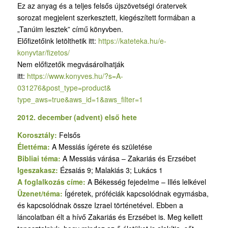
Ez az anyag és a teljes felsős újszövetségi óratervek
sorozat megjelent szerkesztett, kiegészített formában a
„Tanúim lesztek” című könyvben.
Előfizetőink letölthetik itt:
https://kateteka.hu/e-
konyvtar/fizetos/
Nem előfizetők megvásárolhatják
itt:
https://www.konyves.hu/?
s=A-
031276&post_type=product&
type_aws=true&aws_id=1&aws_
filter=1
2012. december (advent) első hete
Korosztály:
Felsős
Élettéma:
A Messiás ígérete és születése
Bibliai téma:
A Messiás várása – Zakariás és Erzsébet
Igeszakasz:
Ézsaiás 9; Malakiás 3; Lukács 1
A foglalkozás címe:
A Békesség fejedelme – Illés lelkével
Üzenet/téma:
Ígéretek, próféciák kapcsolódnak egymásba,
és kapcsolódnak össze Izrael történetével. Ebben a
láncolatban élt a hívő Zakariás és Erzsébet is. Meg kellett