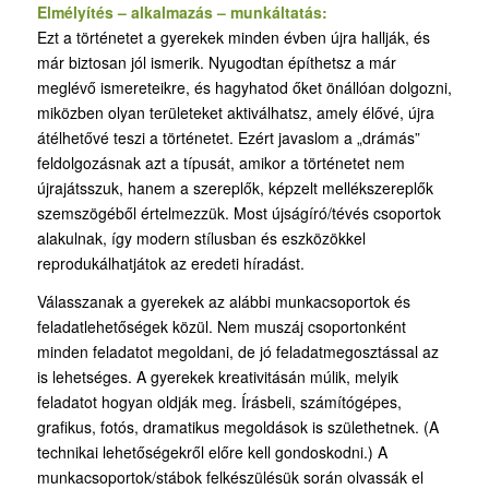
Elmélyítés – alkalmazás – munkáltatás:
Ezt a történetet a gyerekek minden évben újra hallják, és
már biztosan jól ismerik. Nyugodtan építhetsz a már
meglévő ismereteikre, és hagyhatod őket önállóan dolgozni,
miközben olyan területeket aktiválhatsz, amely élővé, újra
átélhetővé teszi a történetet. Ezért javaslom a „drámás”
feldolgozásnak azt a típusát, amikor a történetet nem
újrajátsszuk, hanem a szereplők, képzelt mellékszereplők
szemszögéből értelmezzük. Most újságíró/tévés csoportok
alakulnak, így modern stílusban és eszközökkel
reprodukálhatjátok az eredeti híradást.
Válasszanak a gyerekek az alábbi munkacsoportok és
feladatlehetőségek közül. Nem muszáj csoportonként
minden feladatot megoldani, de jó feladatmegosztással az
is lehetséges. A gyerekek kreativitásán múlik, melyik
feladatot hogyan oldják meg. Írásbeli, számítógépes,
grafikus, fotós, dramatikus megoldások is születhetnek. (A
technikai lehetőségekről előre kell gondoskodni.) A
munkacsoportok/stábok felkészülésük során olvassák el