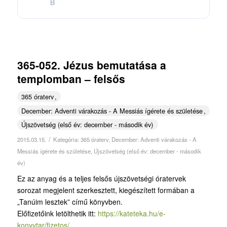
B
365-052. Jézus bemutatása a
templomban – felsős
365 óraterv
December: Adventi várakozás - A Messiás ígérete és születése
Újszövetség (első év: december - második év)
/
2015.03.15.
Kategória:
365 óraterv
,
December: Adventi várakozás - A
Messiás ígérete és születése
,
Újszövetség (első év: december - második
év)
Ez az anyag és a teljes felsős újszövetségi óratervek
sorozat megjelent szerkesztett, kiegészített formában a
„Tanúim lesztek” című könyvben.
Előfizetőink letölthetik itt:
https://kateteka.hu/e-
konyvtar/fizetos/