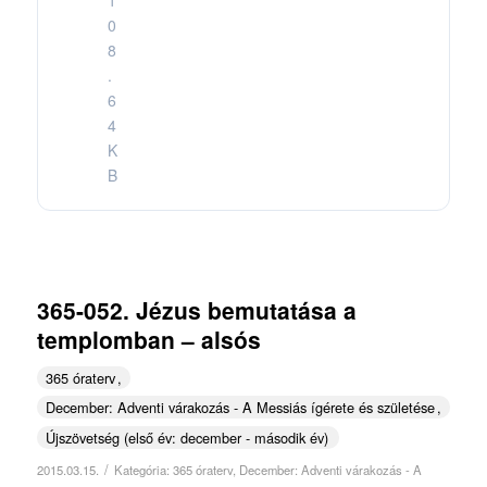
0
8
.
6
4
K
B
365-052. Jézus bemutatása a
templomban – alsós
365 óraterv
December: Adventi várakozás - A Messiás ígérete és születése
Újszövetség (első év: december - második év)
/
2015.03.15.
Kategória:
365 óraterv
,
December: Adventi várakozás - A