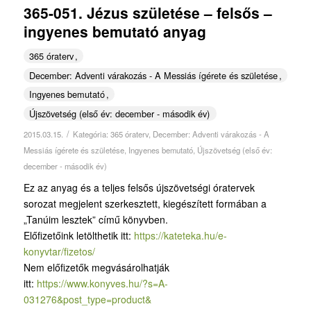
365-051. Jézus születése – felsős –
ingyenes bemutató anyag
365 óraterv
December: Adventi várakozás - A Messiás ígérete és születése
Ingyenes bemutató
Újszövetség (első év: december - második év)
/
2015.03.15.
Kategória:
365 óraterv
,
December: Adventi várakozás - A
Messiás ígérete és születése
,
Ingyenes bemutató
,
Újszövetség (első év:
december - második év)
Ez az anyag és a teljes felsős újszövetségi óratervek
sorozat megjelent szerkesztett, kiegészített formában a
„Tanúim lesztek” című könyvben.
Előfizetőink letölthetik itt:
https://kateteka.hu/e-
konyvtar/fizetos/
Nem előfizetők megvásárolhatják
itt:
https://www.konyves.hu/?
s=A-
031276&post_type=product&