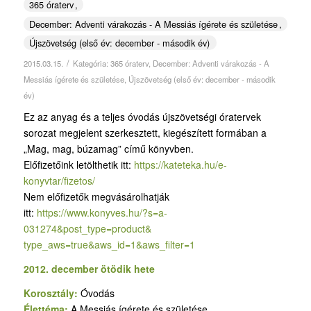
365 óraterv
December: Adventi várakozás - A Messiás ígérete és születése
Újszövetség (első év: december - második év)
/
2015.03.15.
Kategória:
365 óraterv
,
December: Adventi várakozás - A
Messiás ígérete és születése
,
Újszövetség (első év: december - második
év)
Ez az anyag és a teljes óvodás újszövetségi óratervek
sorozat megjelent szerkesztett, kiegészített formában a
„Mag, mag, búzamag” című könyvben.
Előfizetőink letölthetik itt:
https://kateteka.hu/e-
konyvtar/fizetos/
Nem előfizetők megvásárolhatják
itt:
https://www.konyves.hu/?
s=a-
031274&post_type=product&
type_aws=true&aws_id=1&aws_
filter=1
2012. december ötödik hete
Korosztály:
Óvodás
Élettéma:
A Messiás ígérete és születése