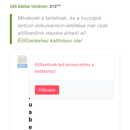
365 bibliai történet:
213***
Mindezek a tartalmak, és a hozzájuk
tartozó dokumentum letöltése már csak
előfizetőink részére érhető el!
Előfizetéshez kattintson ide!
5
Előfizetőnek kell lenned ehhez a
2
letöltéshez!
_
J
é
Előfizetés
z
u
s
b
e