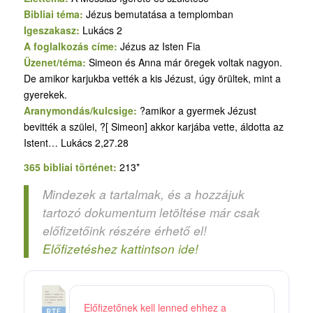
Bibliai téma:
Jézus bemutatása a templomban
Igeszakasz:
Lukács 2
A foglalkozás címe:
Jézus az Isten Fia
Üzenet/téma:
Simeon és Anna már öregek voltak nagyon.
De amikor karjukba vették a kis Jézust, úgy örültek, mint a
gyerekek.
Aranymondás/kulcsige:
?amikor a gyermek Jézust
bevitték a szülei, ?[ Simeon] akkor karjába vette, áldotta az
Istent… Lukács 2,27.28
365 bibliai történet:
213*
Mindezek a tartalmak, és a hozzájuk
tartozó dokumentum letöltése már csak
előfizetőink részére érhető el!
Előfizetéshez kattintson ide!
5
Előfizetőnek kell lenned ehhez a
2