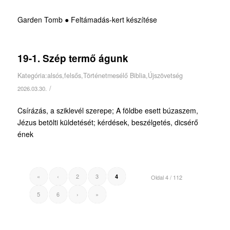
Garden Tomb ● Feltámadás-kert készítése
19-1. Szép termő águnk
Kategória:
alsós
,
felsős
,
Történetmesélő Biblia
,
Újszövetség
/
2026.03.30.
Csírázás, a sziklevél szerepe; A földbe esett búzaszem,
Jézus betölti küldetését; kérdések, beszélgetés, dicsérő
ének
«
‹
2
3
4
Oldal 4 / 112
5
6
›
»