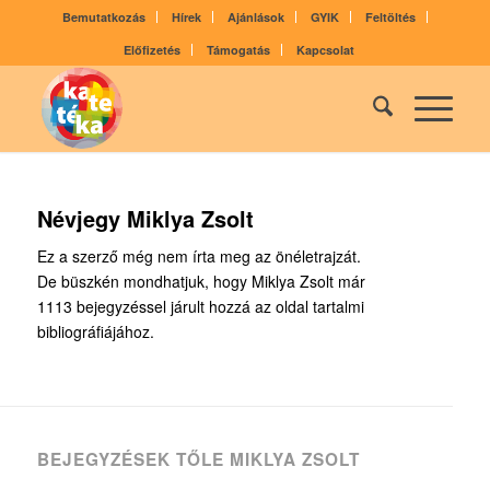
Bemutatkozás
Hírek
Ajánlások
GYIK
Feltöltés
Előfizetés
Támogatás
Kapcsolat
Névjegy
Miklya Zsolt
Ez a szerző még nem írta meg az önéletrajzát.
De büszkén mondhatjuk, hogy
Miklya Zsolt
már
1113 bejegyzéssel járult hozzá az oldal tartalmi
bibliográfiájához.
BEJEGYZÉSEK TŐLE MIKLYA ZSOLT