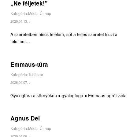
„Ne féljetek!”
Kategória:
Média
,
Ünnep
/
2026.04.13.
A szeretetben nincs félelem, sőt a teljes szeretet kiűzi a
félelmet…
Emmaus-túra
Kategória:
Tudástár
/
2026.04.07.
Gyalogtúra a környéken ● gyalogfogó ● Emmaus-ugróiskola
Agnus Dei
Kategória:
Média
,
Ünnep
/
2026.04.06.