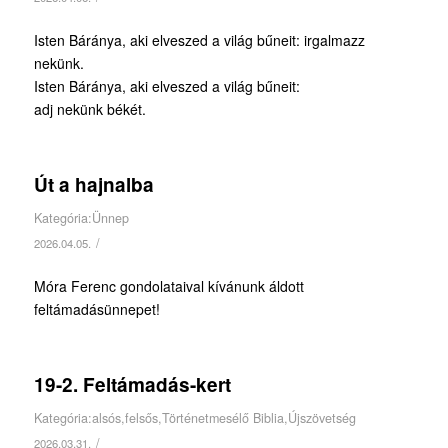
Isten Báránya, aki elveszed a világ bűneit: irgalmazz
nekünk.
Isten Báránya, aki elveszed a világ bűneit:
adj nekünk békét.
Út a hajnalba
Kategória:
Ünnep
/
2026.04.05.
Móra Ferenc gondolataival kívánunk áldott
feltámadásünnepet!
19-2. Feltámadás-kert
Kategória:
alsós
,
felsős
,
Történetmesélő Biblia
,
Újszövetség
/
2026.03.31.