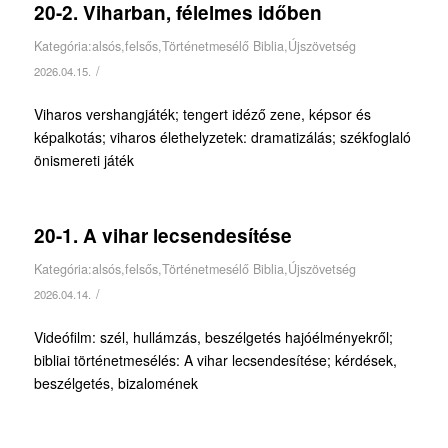
20-2. Viharban, félelmes időben
Kategória:
alsós
,
felsős
,
Történetmesélő Biblia
,
Újszövetség
/
2026.04.15.
Viharos vershangjáték; tengert idéző zene, képsor és
képalkotás; viharos élethelyzetek: dramatizálás; székfoglaló
önismereti játék
20-1. A vihar lecsendesítése
Kategória:
alsós
,
felsős
,
Történetmesélő Biblia
,
Újszövetség
/
2026.04.14.
Videófilm: szél, hullámzás, beszélgetés hajóélményekről;
bibliai történetmesélés: A vihar lecsendesítése; kérdések,
beszélgetés, bizalomének