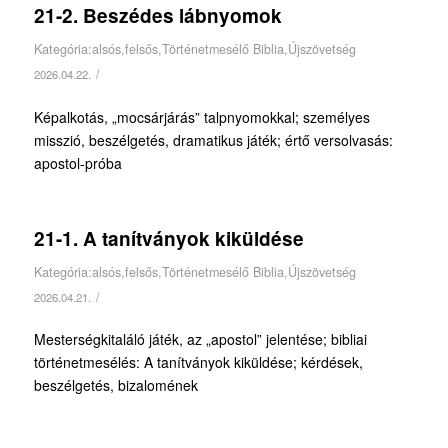
21-2. Beszédes lábnyomok
Kategória:
alsós
,
felsős
,
Történetmesélő Biblia
,
Újszövetség
/
2026.04.22.
Képalkotás, „mocsárjárás” talpnyomokkal; személyes
misszió, beszélgetés, dramatikus játék; értő versolvasás:
apostol-próba
21-1. A tanítványok kiküldése
Kategória:
alsós
,
felsős
,
Történetmesélő Biblia
,
Újszövetség
/
2026.04.21.
Mesterségkitaláló játék, az „apostol” jelentése; bibliai
történetmesélés: A tanítványok kiküldése; kérdések,
beszélgetés, bizalomének