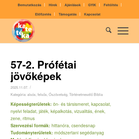
Bemutatkozás
Hírek
Ajánlások
GYIK
Feltöltés
Előfizetés
Támogatás
Kapcsolat
57-2. Prófétai
jövőképek
/
2025.11.07.
Kategória:
alsós
,
felsős
,
Ószövetség
,
Történetmesélő Biblia
Képességterületek:
ön- és társismeret, kapcsolat,
nyelvi feladat, játék, képalkotás, vizualitás, ének,
zene, ritmus
Szervezési formák:
hittanóra, csendesnap
Tudományterületek:
módszertani segédanyag