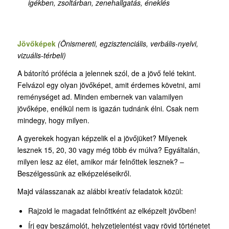
igékben, zsoltárban, zenehallgatás, éneklés
Jövőképek
(Önismereti, egzisztenciális, verbális-nyelvi,
vizuális-térbeli)
A bátorító prófécia a jelennek szól, de a jövő felé tekint.
Felvázol egy olyan jövőképet, amit érdemes követni, ami
reménységet ad. Minden embernek van valamilyen
jövőképe, enélkül nem is igazán tudnánk élni. Csak nem
mindegy, hogy milyen.
A gyerekek hogyan képzelik el a jövőjüket? Milyenek
lesznek 15, 20, 30 vagy még több év múlva? Egyáltalán,
milyen lesz az élet, amikor már felnőttek lesznek? –
Beszélgessünk az elképzeléseikről.
Majd válasszanak az alábbi kreatív feladatok közül:
Rajzold le magadat felnőttként az elképzelt jövőben!
Írj egy beszámolót, helyzetjelentést vagy rövid történetet