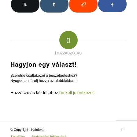
0
HOZZÁSZÓLÁS
Hagyjon egy választ!
Szeretne csatlakozni a beszélgetéshez?
Nyugodtan járulj hozzá az alábbiakban!
Hozzászólás küldéséhez
be kell jelentkezni
.
© Copyright - Kateteka -
Kezdőlap
Adatvédelmi tájékoztató