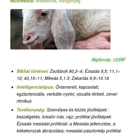
Multimédia:
énekforrás, hanganyag
Képforrás: 123RF
Bibliai történet:
Zsoltárok 80,2–4; Ézsaiás 9,5
;
11,1–
10
;
40,10–11; Mikeás 5,1.3; Zakariás 9,9–10.16
Intelligenciatípus:
Önismereti, kapcsolati,
egzisztenciális, verbális-nyelvi, vizuális-térbeli, zenei-
ritmikus
Tevékenység:
Személyes és közös jövőképek:
beszélgetés, kreatív írás, rajz
;
prófétai jövőképek:
Ézsaiás messiási próféciái: a Messiás jellemzése, a
békekorszak ábrázolása
; messiási pásztorkép prófétai