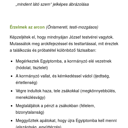
„mindent látó szem” jelképes ábrázolása
Érzelmek az arcon
(Önismereti, testi-mozgásos)
Képzeljétek el, hogy mindnyájan József testvérei vagytok.
Mutassátok meg arckifejezéssel és testtartással, mit éreztek
a találkozás és próbatétel különböző fázisaiban:
Megérkeztek Egyiptomba, a kormányzó elé vezetnek
(hódolat, tisztelet)
A kormányzó vallat, és kémkedéssel vádol (ijedtség,
értetlenség)
Végre indultok haza, tele zsákokkal (megkönnyebbülés,
menekülésvágy)
Megtaláljátok a pénzt a zsákokban (félelem,
bizonytalanság)
Meggyőzitek apátokat, hogy újra Egyiptomba kell menni
(elszántság, együttérzés)