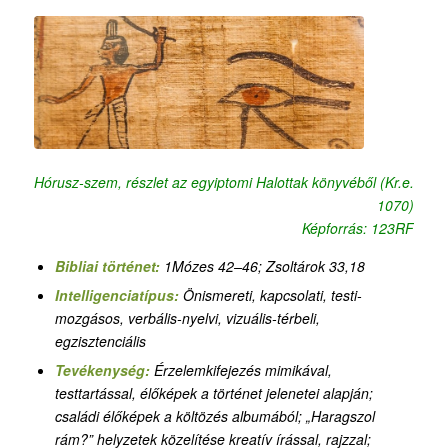
Hórusz-szem, részlet az egyiptomi Halottak könyvéből (Kr.e.
1070)
Képforrás: 123RF
Bibliai történet:
1Mózes 42–46; Zsoltárok 33,18
Intelligenciatípus:
Önismereti, kapcsolati, testi-
mozgásos, verbális-nyelvi, vizuális-térbeli,
egzisztenciális
Tevékenység:
Érzelemkifejezés mimikával,
testtartással, élőképek a történet jelenetei alapján;
családi élőképek a költözés albumából; „Haragszol
rám?” helyzetek közelítése kreatív írással, rajzzal;