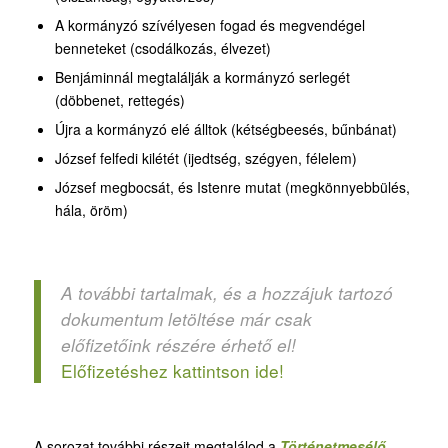
A kormányzó szívélyesen fogad és megvendégel
benneteket (csodálkozás, élvezet)
Benjáminnál megtalálják a kormányzó serlegét
(döbbenet, rettegés)
Újra a kormányzó elé álltok (kétségbeesés, bűnbánat)
József felfedi kilétét (ijedtség, szégyen, félelem)
József megbocsát, és Istenre mutat (megkönnyebbülés,
hála, öröm)
A további tartalmak, és a hozzájuk tartozó
dokumentum letöltése már csak
előfizetőink részére érhető el!
Előfizetéshez kattintson ide!
A sorozat további részeit megtalálod a
Történetmesélő