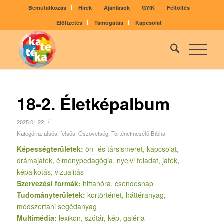
Bemutatkozás
Hírek
Ajánlások
GYIK
Feltöltés
Előfizetés
Támogatás
Kapcsolat
18-2. Életképalbum
/
2025.01.22.
Kategória:
alsós
,
felsős
,
Ószövetség
,
Történetmesélő Biblia
Képességterületek:
ön- és társismeret, kapcsolat,
drámajáték, élménypedagógia, nyelvi feladat, játék,
képalkotás, vizualitás
Szervezési formák:
hittanóra, csendesnap
Tudományterületek:
kortörténet, háttéranyag,
módszertani segédanyag
Multimédia:
lexikon, szótár, kép, galéria