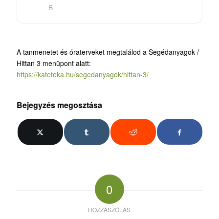
B
A tanmenetet és óraterveket megtalálod a Segédanyagok /
Hittan 3 menüpont alatt:
https://kateteka.hu/segedanyagok/hittan-3/
Bejegyzés megosztása
0
HOZZÁSZÓLÁS