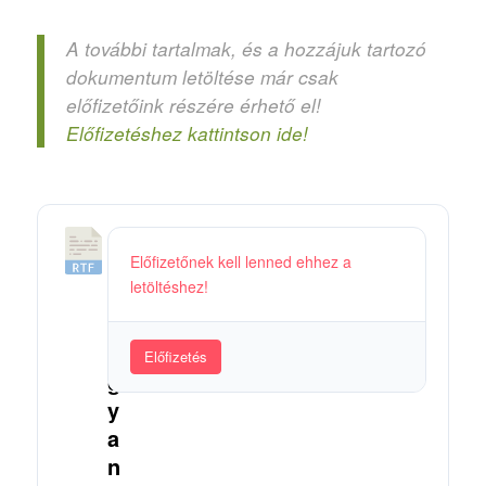
A további tartalmak, és a hozzájuk tartozó
dokumentum letöltése már csak
előfizetőink részére érhető el!
Előfizetéshez kattintson ide!
1
Előfizetőnek kell lenned ehhez a
0
letöltéshez!
.
H
o
Előfizetés
g
y
a
n