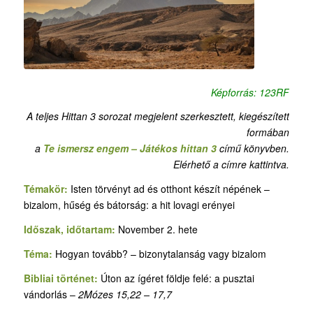
Képforrás: 123RF
A teljes Hittan 3 sorozat megjelent szerkesztett, kiegészített
formában
a
Te ismersz engem – Játékos hittan 3
című könyvben.
Elérhető a címre kattintva.
Témakör:
Isten törvényt ad és otthont készít népének –
bizalom, hűség és bátorság: a hit lovagi erényei
Időszak, időtartam:
November 2. hete
Téma:
Hogyan tovább? – bizonytalanság vagy bizalom
Bibliai történet:
Úton az ígéret földje felé: a pusztai
vándorlás –
2Mózes 15,22 – 17,7