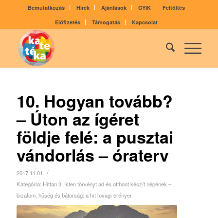
Bemutatkozás
Hírek
Ajánlások
GYIK
Feltöltés
Előfizetés
Támogatás
Kapcsolat
10. Hogyan tovább?
– Úton az ígéret
földje felé: a pusztai
vándorlás – óraterv
/
2017.11.01.
Kategória:
Hittan 3
,
Isten törvényt ad és otthont készít népének –
bizalom, hűség és bátorság: a hit lovagi erényei