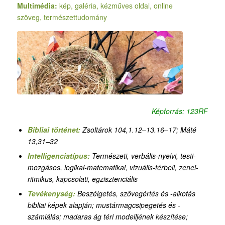
Multimédia:
kép, galéria, kézműves oldal, online
szöveg, természettudomány
Képforrás: 123RF
Bibliai történet:
Zsoltárok 104,1.12–13.16–17; Máté
13,31–32
Intelligenciatípus:
Természeti, verbális-nyelvi, testi-
mozgásos, logikai-matematikai, vizuális-térbeli
, zenei-
ritmikus, kapcsolati, egzisztenciális
Tevékenység:
Beszélgetés, szövegértés és -alkotás
bibliai képek alapján; mustármagcsipegetés és -
számlálás; madaras ág téri modelljének készítése;