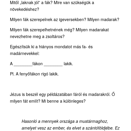
Mitől „laknak jól” a fák? Mire van szükségük a
növekedéshez?
Milyen fák szerepelnek az igeversekben? Milyen madarak?
Milyen fák szerepelhetnének még? Milyen madarakat
nevezhetne meg a zsoltáros?
Egészítsük ki a hiányos mondatot más fa- és
madárnevekkel:
A ________fákon ________ lakik.
Pl. A fenyőfákon rigó lakik.
Jézus is beszél egy példázatában fáról és madarakról. Ő
milyen fát említ? Mi benne a különleges?
Hasonló a mennyek országa a mustármaghoz,
amelyet vesz az ember, és elvet a szántóföldjébe. Ez