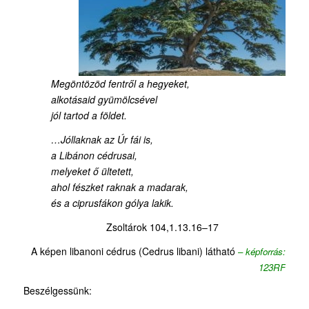
Megöntözöd fentről a hegyeket,
alkotásaid gyümölcsével
jól tartod a földet.
…Jóllaknak az Úr fái is,
a Libánon cédrusai,
melyeket ő ültetett,
ahol fészket raknak a madarak,
és a ciprusfákon gólya lakik.
Zsoltárok 104,1.13.16–17
A képen libanoni cédrus (Cedrus libani) látható
–
képforrás:
123RF
Beszélgessünk: