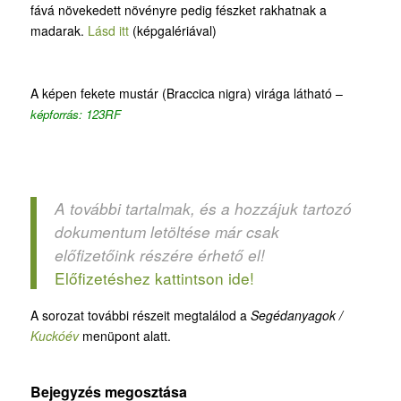
fává növekedett növényre pedig fészket rakhatnak a
madarak.
Lásd itt
(képgalériával)
A képen fekete mustár (Braccica nigra) virága látható –
képforrás: 123RF
A további tartalmak, és a hozzájuk tartozó
dokumentum letöltése már csak
előfizetőink részére érhető el!
Előfizetéshez kattintson ide!
A sorozat további részeit megtalálod a
Segédanyagok /
Kuckóév
menüpont alatt.
Bejegyzés megosztása