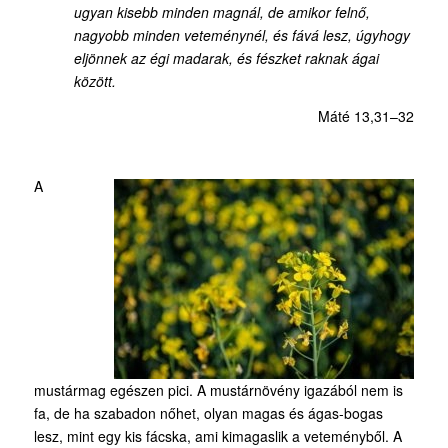
ugyan kisebb minden magnál, de amikor felnő,
nagyobb minden veteménynél, és fává lesz, úgyhogy
eljönnek az égi madarak, és fészket raknak ágai
között.
Máté 13,31–32
A
mustármag egészen pici. A mustárnövény igazából nem is
fa, de ha szabadon nőhet, olyan magas és ágas-bogas
lesz, mint egy kis fácska, ami kimagaslik a veteményből. A