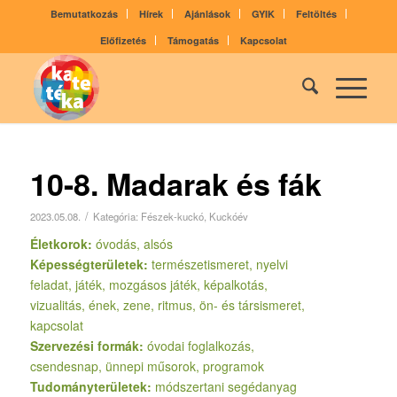
Bemutatkozás
Hírek
Ajánlások
GYIK
Feltöltés
Előfizetés
Támogatás
Kapcsolat
10-8. Madarak és fák
/
2023.05.08.
Kategória:
Fészek-kuckó
,
Kuckóév
Életkorok:
óvodás, alsós
Képességterületek:
természetismeret, nyelvi
feladat, játék, mozgásos játék, képalkotás,
vizualitás, ének, zene, ritmus, ön- és társismeret,
kapcsolat
Szervezési formák:
óvodai foglalkozás,
csendesnap, ünnepi műsorok, programok
Tudományterületek:
módszertani segédanyag