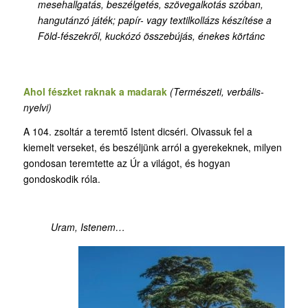
mesehallgatás, beszélgetés, szövegalkotás szóban,
hangutánzó játék; papír- vagy textilkollázs készítése a
Föld-fészekről, kuckózó összebújás, énekes körtánc
Ahol fészket raknak a madarak
(Természeti, verbális-
nyelvi)
A 104. zsoltár a teremtő Istent dicséri. Olvassuk fel a
kiemelt verseket, és beszéljünk arról a gyerekeknek, milyen
gondosan teremtette az Úr a világot, és hogyan
gondoskodik róla.
Uram, Istenem…