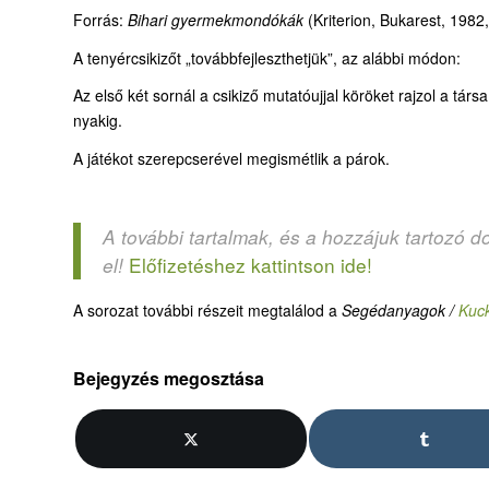
Forrás:
Bihari gyermekmondókák
(Kriterion, Bukarest, 1982,
A tenyércsikizőt „továbbfejleszthetjük”, az alábbi módon:
Az első két sornál a csikiző mutatóujjal köröket rajzol a tár
nyakig.
A játékot szerepcserével megismétlik a párok.
A további tartalmak, és a hozzájuk tartozó d
Előfizetéshez kattintson ide!
el!
A sorozat további részeit megtalálod a
Segédanyagok /
Kuc
Bejegyzés megosztása