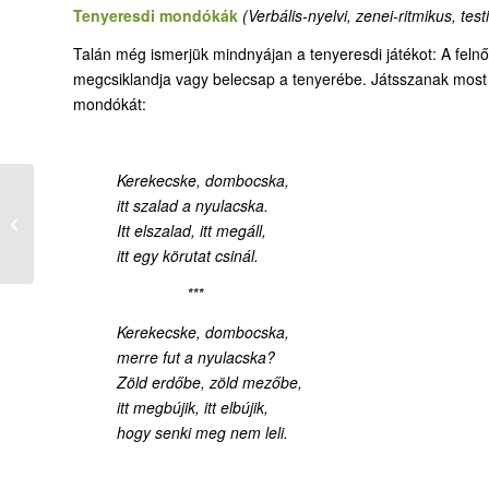
Tenyeresdi mondókák
(Verbális-nyelvi, zenei-ritmikus, te
Talán még ismerjük mindnyájan a tenyeresdi játékot: A feln
megcsiklandja vagy belecsap a tenyerébe. Játsszanak mos
mondókát:
Kerekecske, dombocska,
itt szalad a nyulacska.
03-1. Sátorkuckó –
Itt elszalad, itt megáll,
sátorhét
itt egy körutat csinál.
***
Kerekecske, dombocska
,
merre fut a nyulacska?
Zöld erdőbe, zöld mezőbe,
itt megbújik, itt elbújik,
hogy senki meg nem leli.