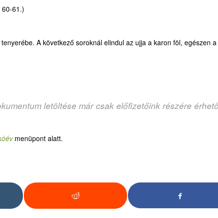
 60-61.)
sa tenyerébe. A következő soroknál elindul az ujja a karon föl, egészen a
okumentum letöltése már csak előfizetőink részére érhet
kóév
menüpont alatt.