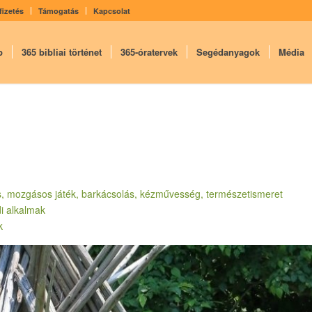
fizetés
Támogatás
Kapcsolat
p
365 bibliai történet
365-óratervek
Segédanyagok
Média
tmus, mozgásos játék, barkácsolás, kézművesség, természetismeret
i alkalmak
k