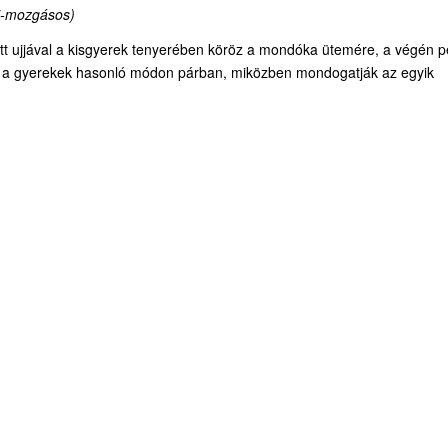
sti-mozgásos)
őtt ujjával a kisgyerek tenyerében köröz a mondóka ütemére, a végén p
t a gyerekek hasonló módon párban, miközben mondogatják az egyik