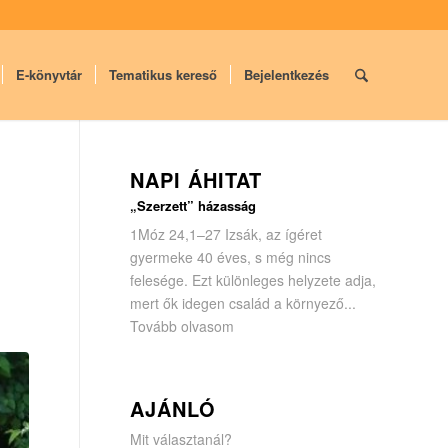
E-könyvtár
Tematikus kereső
Bejelentkezés
NAPI ÁHITAT
„Szerzett” házasság
1Móz 24,1–27 Izsák, az ígéret
gyermeke 40 éves, s még nincs
felesége. Ezt különleges helyzete adja,
mert ők idegen család a környező...
Tovább olvasom
AJÁNLÓ
Mit választanál?