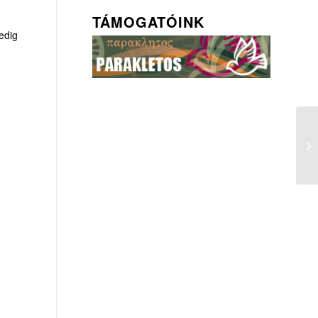
TÁMOGATÓINK
edig