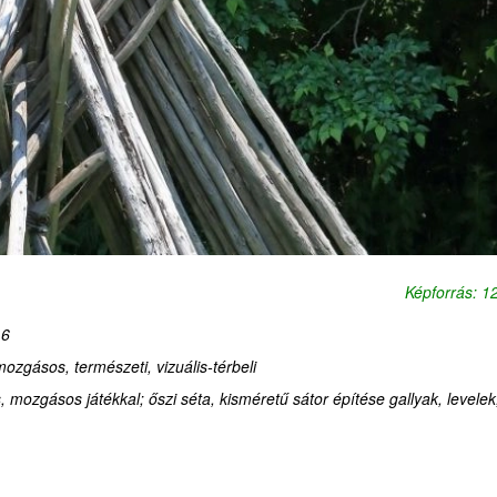
Képforrás: 
,6
-mozgásos, természeti, vizuális-térbeli
mozgásos játékkal; őszi séta, kisméretű sátor építése gallyak, levelek