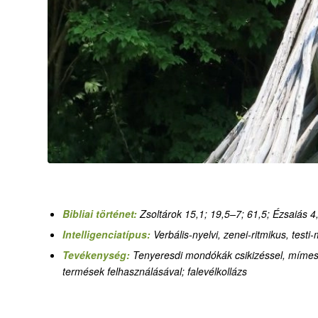
Bibliai történet:
Zsoltárok 15,1; 19,5–7; 61,5; Ézsaiás 4
Intelligenciatípus:
Verbális-nyelvi, zenei-ritmikus, testi
Tevékenység:
Tenyeresdi mondókák csikizéssel, mímes, 
termések felhasználásával; falevélkollázs