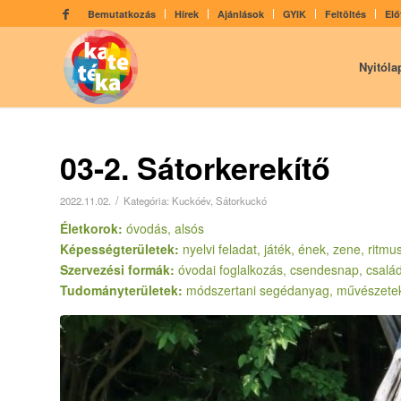
Bemutatkozás
Hírek
Ajánlások
GYIK
Feltöltés
Elő
Nyitóla
03-2. Sátorkerekítő
/
2022.11.02.
Kategória:
Kuckóév
,
Sátorkuckó
Életkorok:
óvodás, alsós
Képességterületek:
nyelvi feladat, játék, ének, zene, ri
Szervezési formák:
óvodai foglalkozás, csendesnap, család
Tudományterületek:
módszertani segédanyag, művészete